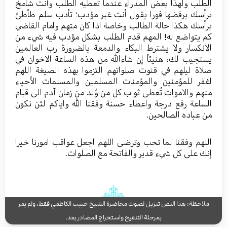
الطلب ولهذا بعض المدراء عندما تعطیه الطلب وأنت شامخ
برأسك یرفضها فورا یقول أنت غیر مؤدب؛ تأدب سلم طأطئ
برأسك هکذا حالة الطالب وخاصة اذا کان متهم وامام القاضي
کم یتواضع له! المهم قدم الطلب بشکل مؤدب فیه شيء من
الانکسار ولا یشترط البکاء والدمعة بالضرورة رب العالمین
یستجیب لك، هنیئاً إن شاءالله من هذه الساعة الاخوان في
صلاة لیلهم في قنوت صلواتهم التزموا بهذه الصیغة اللهم
اغفر للمؤمنین والمؤمنات المسلمین والمسلمات الأحیاء
منهم والاموات تُعطی ثواب کل من وُلد من زمان آدم الی قیام
الساعة رفع درجة واعطاء حسنة وفقنا الله وایاکم لئن نکون
من عباده الصالحین.
اللهم وفقنا لما تحب وترضی اللهم اجعل عواقب امورنا خیرا
إنك علی کل شيء قدیر والفاتحة مع الصلوات.
ملاحظة: هذا النص تنزيل لصوت محاضرة الشيخ حبيب الكاظمي فقط، ولم يمر
بمرحلة التنقيح واستخراج المصادر بعد.