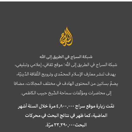
شبكة السراج في الطريق إلى الله
شبكة السراج في الطريق إلى الله؛ موقع ثقافي، إعلامي وتبليغي،
يهدف لنشر معارف الإسلام المحمّدي وترويج الثّقافة الدّينيّة،
يضمّ بساتين من المحتوى الهادف في مختلف المجالات، مضافا
إلى محاضرات ومؤلّفات سماحة الشّيخ حبيب الكاظمي.
تمّت زيارة موقع سراج ٤,٨٠٠,٠٠٠ مرة خلال الستة أشهر
الماضية، كما ظهر في نتائج البحث في محركات
البحث٢٢,٢٩٠,٠٠٠ مرّة.