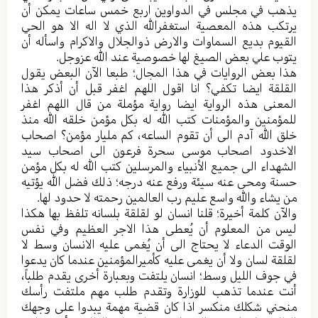
يذهب في مجلس في الدواوین اربع خمس ساعات یمکن أن
یرتکب هذه المعصیة استغفرالله الذي لا اله الا هو الحي
القیوم بدیع السماوات والارض ذوالجلال والاکرام واسأله أن
یتوب علي بعض الصیغ لها خصوصیة عند الله عزوجل.
هذا بعض الروایات في هذا المجال؛ طبعا الآن البعض یقول
القلقة ایضا تکفي؟ انا اقول اللهم اغفر قبل أن أذکر هذا
المعنی هذه الروایة ایضا روایة مؤملة من قال اللهم اغفر
للمؤمنین والمؤمنات کتب الله له بکل مؤمن خلقه الله منذ
خلق الله آدم الی أن تقوم الساعه، کم ملیار مؤمن؟ اصحاب
الاخدود اصحاب موسی سحرة فرعون الی اصحاب سید
الشهداء الی جمیع الأنبیاء والمرسلین کتب الله له بکل مؤمن
حسنة ومحی عنه سیئة ورفع عنه درجه؛ ذلك فضل الله یؤتیه
من یشاء والله واسع علیم رب العالمین رحمته لا حدود لها.
والآن کلمة أخيرة؛ قلنا انسان لو لقلقة بلسانه تلفظ بها هکذا
لیس من المعلوم أن یُعطی هذا الاجر العظیم وفي نفس
الوقت الدعاء لا یحتاج الی أن یُغمی علیه الانسان وسط لا
لقلقة لسان ولا أن یغمی علیه کأمیرالمؤمنین عندما کان یدعوا
في جوف اللیل وسط؛ انسان یلتفت وبعبارة أخری یقدم طلباً،
أنت عندما تذهب للوزارة وتقدم طلب مهم ملتفت رأسك
منحني شکلك منکسر اذا کان قضیة مهمة یبدوا علی وجهك