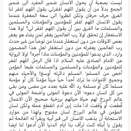
لیست بصعبة أن یحول الانسان ضمیر المفرد الی ضمیر
الجمع بدلاً من أن یقول اللهم اغفرلي یقول اللهم اغفر لنا
الفرق حرف حرفان ولکن انظروا الی سعة المغفرة عندما
یقول الانسان اللهم اغفر للمؤمنین والمؤمنات والمسلمین
والمسلمات ما الفرق بین أن یقول اللهم اغفر لي؟ اولا هذا
الاستعفار إن تحقق اولا رب العالمین یغفر لمن یشاء هو یغفر
بعص الاوقات من دون استغفار عندنا من توضأ من غیر حدث
رب العالمین یغفرله من دون استغفار لعل هذا المضمون
وارد، الذي یدعوا للمؤمنین والمؤمنات ماذا أجره؟ اولا الروایة
عن الامام الصادق علیه السلام اذا قال الرجل اللهم اغفر
للمؤمنین والمؤمنات والمسلمین والمسلمات طبعا المؤمن
أخص من المسلم؛ المسلم دائرته أوسع! والأحیاء منهم
وجمیع الاموات ما ترك أحداً حیاً میتاً مؤمناً کان أو مؤمنة
مسلما کان أو مسلمة رد الله علیه بعدد من مضی ومن بقي
من کل انسان دعوه؛ الآن دعوة الموتی واضحة الموتی في
عالم البرزخ لهم حیاة حیاتهم برزخیة صحیح الآن الاعمال
قُطعت أو وُقفت اذا مات إبن آدم انقطع عمله ولکن لسان
المؤمن في عالم البرزخ لسان مفتوح ولهذا من موارد
الاستجابة أن یذهب الانسان الی قبر أبيه ویقرأ له الفاتحة ثم
یقول یا أبتاه کنت ترأف بنا ایام الدنیا الآن اُدعوا لنا ایضا