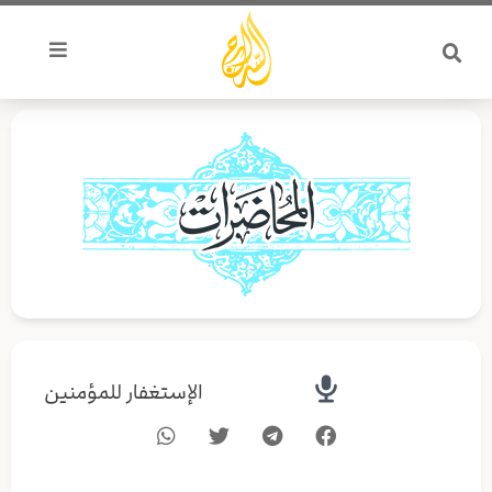
خطي
لى
لمحتوى
الإستغفار للمؤمنين