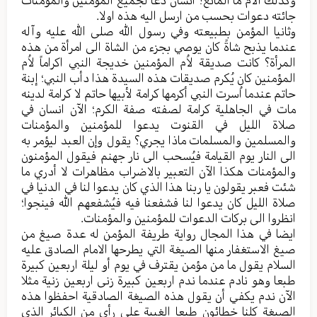
وکذلك الاُم ما المانع؟ انسان دعا لجمیع المؤمنین والمؤمنات
جائته دعوات بحسب من ارسل الیه هذه اولا.
وثانیا المؤمن بطبیعته وفي رسول الله صلی الله علیه وآله
عندما یذبح شاةً کان یوصي بجزء من الشاة الی امرأة من هذه
المرأة؟ کانت صدیقة لاُم المؤمنین خدیجة النبي اکراماً لاُم
المؤمنین کان یُکرم صدیقات هذه السیدة هذا دأب النبي؛ إبنة
حاتم عندما اُسرت النبي أکرمها کرامة لأبیها حاتم لا کرامة لدینه
مات في الجاهلیة کرامة لصفته صفة الکرم؛ الآن انسان في
صلاة اللیل في القنوت یدعوا للمؤمنین والمؤمنات
والمسلمین والمسلمات ماذا یجري؟ یقول وإن العبد لیؤمر به
الی النار یوم القیامة فیُسحب الی نار جهنم فیقول المؤمنون
والمؤمنات هکذا الآن التعبیر بالاضراب مظاهرات لا أدري ما
شئت فعبر یقولون یا ربنا هذا الذي کان یدعوا لنا في الدنیا في
صلاة اللیل کان یدعوا لنا فشفعنا فیه فیُشفعهم الله فینجوا؛
انظروا الی برکات الدعوات للمؤمنین والمؤمنات.
ایضا في هذا المجال روایة طریفة المؤمن له عدة صیغ من
صیغ الاستغفار منها الصیغة التي یطرحها الامام الصادق علیه
السلام یقول ما من مؤمن یقترف في یوم أو لیلة اربعین کبیرة
طبعا وهو نادم عندما ندم اربعین کبیرة زنی اربعین زنیة مثلا
الآن ندم یکفي أن یقول هذه الصیغة الصادقیة احفظوا هذه
الصیغة کلنا خطائون طبعا الغیبة علی رأي من الکبائر الذي