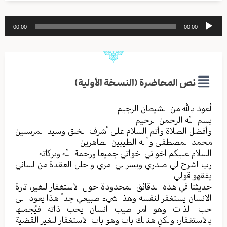
مشغل
00:00
00:00
الصوت
نص المحاضرة (النسخة الأولية)
أعوذ بالله من الشیطان الرجیم
بسم الله الرحمن الرحیم
وأفضل الصلاة وأتم السلام علی أشرف الخلق وسید المرسلین
محمد المصطفی وآله الطیبین الطاهرین
السلام علیکم اخواني اخواتي جمیعا ورحمة الله وبرکاته
رب اشرح لي صدري ويسر لي امري واحلل العقدة من لساني
یفقهو قولي
حدیثنا في هذه الدقائق المحدودة حول الاستغفار للغیر، تارة
الانسان یستغفر لنفسه وهذا شيء طبيعي جداً هذا یعود الی
حب الذات وهو امر طیب انسان یحب ذاته فیُجملها
بالاستغفار، ولکن هنالك باب وهو باب الاستغفار للغیر القضیة