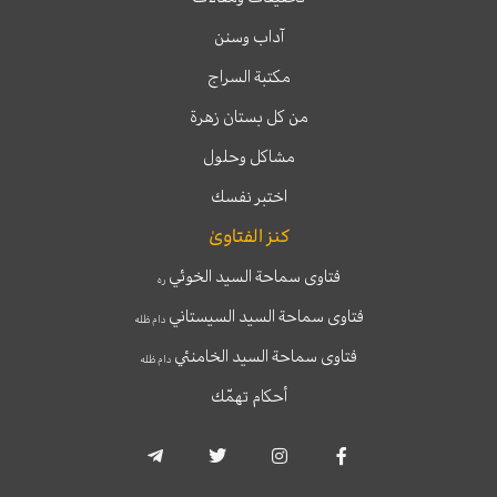
آداب وسنن
مكتبة السراج
من كل بستان زهرة
مشاكل وحلول
اختبر نفسك
كنز الفتاوىٰ
فتاوى سماحة السيد الخوئي
ره
فتاوى سماحة السيد السيستاني
دام ظله
فتاوى سماحة السيد الخامنئي
دام ظله
أحكام تهمّك
T
T
I
F
e
w
n
a
l
i
s
c
e
t
t
e
g
t
a
b