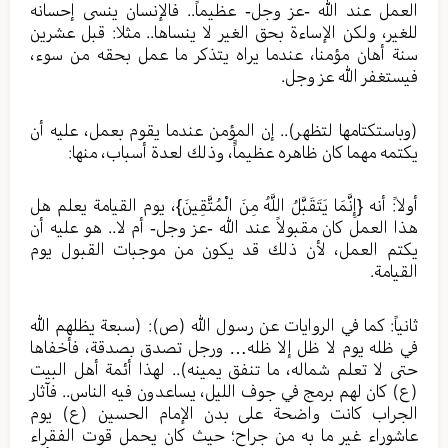
العمل عند الله -عز وجل- عظيماً.. فالإنسان ينسى إحسانه
للغير، ولكن الإساءة بحق الغير لا ينساها.. مثلا: قبل عشرين
سنة أهان مؤمنا، عندما يراه يتذكر ما عمل بحقه من سوء،
فيستغفر الله عز وجل.
(وباستكتامها لتظهر).. إن المؤمن عندما يقوم بعمل، عليه أن
يكتمه مهما كان ظاهره عظيماًً، وذلك لعدة أسباب، منها:
أولا:ً أنه {إِنَّمَا يَتَقَبَّلُ اللَّهُ مِنَ الْمُتَّقِينَ}، يوم القيامة يعلم هل
هذا العمل كان مقبولاً عند الله -عز وجل- أم لا.. هو عليه أن
يكتم العمل، لأن ذلك قد يكون من موجبات القبول يوم
القيامة.
ثانياً: كما في الروايات عن رسول الله (ص): (سبعة يظلهم الله
في ظله يوم لا ظل إلا ظله… ورجل تصدق بصدقة، فأخفاها
حتى لا تعلم شماله، ما تنفق يمينه).. لهذا أئمة أهل البيت
(ع) كان لهم برمج في جوف الليل، يساعدون فيه الناس.. فآثار
الجراب كانت واضحة على بدن الإمام الحسين (ع) يوم
عاشوراء غير ما به من جراح؛ حيث كان يحمل قوت الفقراء