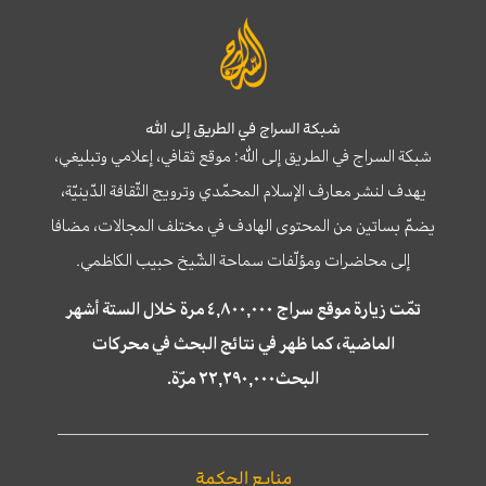
شبكة السراج في الطريق إلى الله
شبكة السراج في الطريق إلى الله؛ موقع ثقافي، إعلامي وتبليغي،
يهدف لنشر معارف الإسلام المحمّدي وترويج الثّقافة الدّينيّة،
يضمّ بساتين من المحتوى الهادف في مختلف المجالات، مضافا
إلى محاضرات ومؤلّفات سماحة الشّيخ حبيب الكاظمي.
تمّت زيارة موقع سراج ٤,٨٠٠,٠٠٠ مرة خلال الستة أشهر
الماضية، كما ظهر في نتائج البحث في محركات
البحث٢٢,٢٩٠,٠٠٠ مرّة.
منابع الحكمة