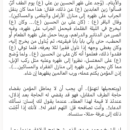
والأيتام.. (وُجد على ظهر الحسين بن علي (ع) يوم الطف أثرٌ،
فسألوا زين العابدين (ع) عن ذلك، فقال: هذا مما كان ينقل
الجراب على ظهره إلى منازل الأرامل واليتامى والمساكين)..
وقال الباقر (ع) : (كان علي بن الحسين (ع)… وكان (ع)
ليخرج في الليلة الظلماء فيحمل الجراب على ظهره، وفيه
الصرر من الدنانير والدراهم، وربما حمل على ظهره الطعام أو
الحطب، حتى يأتي باباً باباً فيقرعه، ثم يُناول من يخرج إليه،
وكان يغطي وجهه إذا ناول فقيرا لئلا يعرفه، فلما توفي (ع)
فقدوا ذلك، فعلموا أنه كان علي بن الحسين (ع).. ولما وُضع
(ع) على المغتسل، نظروا إلى ظهره وعليه مثل ركب الإبل،
مما كان يحمل على ظهره إلى منازل الفقراء والمساكين…)..
إذن المؤمن يكتم عمله، ورب العالمين يظهرها إن شاء.
(وبتعجيلها لتهنؤ).. أي يجب أن لا يماطل المؤمن بقضاء
حاجة الطرف المقابل، فهو قد يقضي له الحاجة بعد إذلال،
عندئذ لا قيمة لهذا العطاء.. عندما يقول لك إنسان: نسألك
الدعاء!.. وأنت تصافحه قل: اللهم اغفر له!.. لأنك إذا أجّلت
ذلك إلى عرفة -مثلا- ستنساه.
إن الشيخ محمد عبده، الذي شرح نهج البلاغة، عندما وصل