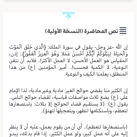
نص المحاضرة (النسخة الأولية)
إن الله -عز وجل- يقول في سورة الملك: {الَّذِي خَلَقَ الْمَوْتَ
وَالْحَيَاةَ لِيَبْلُوَكُمْ أَيُّكُمْ أَحْسَنُ عَمَلا وَهُوَ الْعَزِيزُ الْغَفُورُ}.. إذن،
المقياس هو العمل الأحسن، لا العمل الأكثر!.. فلابد أن نتقن
النوعية، لا الكمية فحسب!.. أمير المؤمنين (ع) من هذا
المنطلق، يعلمنا الكيف والنوعية.
إن الكثير منا يقضي حوائج الغير: مادية وغير مادية، لذا الإمام
علي (ع) يضع ثلاث مواصفات قياسية، لقضاء حوائج الناس..
يقول (ع): (لا يستقيم قضاء الحوائج إلا بثلاث: باستصغارها
لتعظم، وباستكتامها لتظهر، وبتعجيلها لتهنؤ).
(باستصغارها لتعظم).. أي أن من يقوم بعمل، عليه أن لا ينظر
إليه على أنه عمل كبير، ولو عمل الكثير.. إذا قام بذلك، يبدو