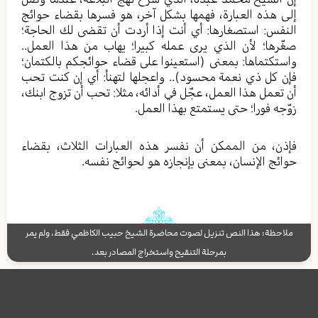
إلى هذه العبارة، فهمها بشكل آخر، هو فسرها بقضاء حوائج
النفس: استصغارها: أي أنت إذا أردت أن تقضى لك الحاجة؛
صغّرها؛ لأن الذي يرى عمله كبيرا؛ يهاب من هذا العمل..
واستكتماها: بمعنى (استعينوا على قضاء حوائجكم بالكتمان؛
فإن كل ذي نعمة محسود).. واعجلها لتهنأ: أي إن كنت تحب
أن تعمل هذا العمل، عجّل في أدائه، مثلا: تحب أن تزوج ابنك،
زوّجه فورا؛ حتى يستمتع بهذا العمل.
فإذن، من الممكن أن نفسر هذه العبارات الثلاث، بقضاء
حوائج الإنسان، بمعنى بإنجازه هو لحوائج نفسه.
ملاحظة: هذا النص تنزيل لصوت محاضرة الشيخ حبيب الكاظمي فقط، ولم يمر
بمرحلة التنقيح واستخراج المصادر بعد.