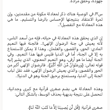
جهوده، وحقق مراده.
س٢/ في الوصية هناك ذكر لمعادلة مكونة من مقدمتين، وإن
ثمرة الاعتقاد بنتيجتها الإحساس بالرضا والتسليم.. ما هي
هذه المعادلة مع التفصيل؟..
إن الذي يحقق هذه المعادلة في حياته، فإنه من أسعد الناس،
لأنه يعيش في جنة الرضوان الإلهي!.. فالجنة فيها النعيم
المادي: الحور، والقصور، والغلمان.. وهذا لا يمكن الاستمتاع
به إلا في الجنة، أما في الدنيا فليس فيها هذا النعيم.. وفي
الجنة أيضا ما هو أرقى، وهو النعيم المعنوي، الذي يشير إليه
قوله تعالى: {وَرِضْوَانٌ مِّنَ اللَّهِ أَكْبَرُ}.. فالرضوان الإلهي أكبر من
الحور والقصور، والذي يعيش الرضوان الإلهي، فقد نقل لباب
الجنة إلى الدنيا، ومستمتع برحيق الجنة وهو في الدنيا!..
وهذه المعادلة هي بضم صغرى قرآنية مع كبرى وجدانية،
لنحصل على نتيجة بديهية بحذف الوسط، بالشكل التالي:
صغرى قرآنية: {قُل لَّن يُصِيبَنَا إِلاَّ مَا كَتَبَ اللّهُ لَنَا}.