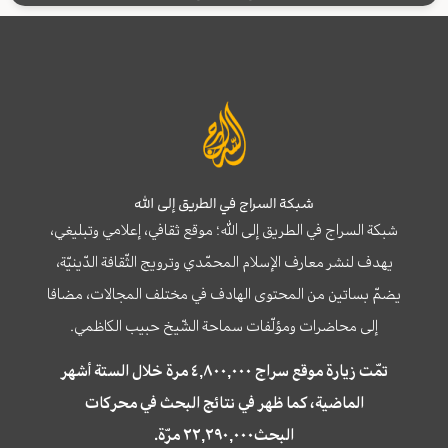
شبكة السراج في الطريق إلى الله
شبكة السراج في الطريق إلى الله؛ موقع ثقافي، إعلامي وتبليغي،
يهدف لنشر معارف الإسلام المحمّدي وترويج الثّقافة الدّينيّة،
يضمّ بساتين من المحتوى الهادف في مختلف المجالات، مضافا
إلى محاضرات ومؤلّفات سماحة الشّيخ حبيب الكاظمي.
تمّت زيارة موقع سراج ٤,٨٠٠,٠٠٠ مرة خلال الستة أشهر
الماضية، كما ظهر في نتائج البحث في محركات
البحث٢٢,٢٩٠,٠٠٠ مرّة.