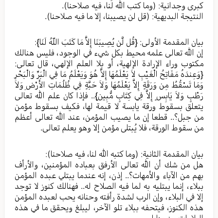
كبرى وجدانية: (وما كتب الله لنا، فيه صلاحنا).
النتيجة البديهية: (قل لن يصيبنا، إلا ما فيه صلاحنا).
بيان المقدمة الأولى: {قُل لَّن يُصِيبَنَا إِلاَّ مَا كَتَبَ اللّهُ لَنَا}:
إن الله تعالى علمه محيط بكل شيء في الوجود، فليس هنالك
مكتوب وراء الإرادة الإلهية، أو بلا العلم الإلهي، قال تعالى:
{وَعِندَهُ مَفَاتِحُ الْغَيْبِ لاَ يَعْلَمُهَا إِلاَّ هُوَ وَيَعْلَمُ مَا فِي الْبَرِّ وَالْبَحْرِ
وَمَا تَسْقُطُ مِن وَرَقَةٍ إِلاَّ يَعْلَمُهَا وَلاَ حَبَّةٍ فِي ظُلُمَاتِ الأَرْضِ وَلاَ
رَطْبٍ وَلاَ يَابِسٍ إِلاَّ فِي كِتَابٍ مُّبِينٍ}.. فإذا كان علم الله تعالى
يتعلق بسقوط ورقة يابسة لا قيمة لها، فكيف بسقوط مؤمن
من جبل؟.. قطعا إن ما يصيب المؤمن، عند الله تعالى أعظم
من سقوط الورقة، فلا يُبتلى مؤمن إلا وهو يعلم تعالى.
بيان المقدمة الثانية: (وما كتبه الله لنا، فيه صلاحنا):
هل من شك أن الله تعالى الأرفق بعباده المؤمنين، والأرأف
بهم من الآباء والأمهات؟.. إذن، إنه عندما يبتلي عبده المؤمن
ببلاء، إنما يبتليه به لما فيه الصلاح له.. فهنالك كنوز لا توجد
إلا في البلاء، وإن الرب لشدة رأفته وحنانه يحب لعبده المؤمن
هذه الكنوز، فيتحفه ببلاء تلو الآخر، ليبلغ ويحقق ما في هذه
البلاءات من مزايا..