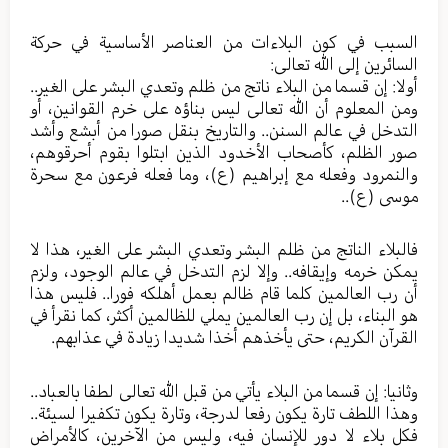
السبب في كون البلاءات من العناصر الأساسية في حركة
السائرين إلى الله تعالى:
أولا: إن قسما من البلاء ناتج من ظلم وتعدي البشر على الغير..
ومن المعلوم أن الله تعالى ليس بناؤه على خرم القوانين، أو
التدخل في عالم السنن.. والتاريخ بنقل صورا من أبشع وأشد
صور الظلم، كأصحاب الأخدود الذين ابتلوا بقوم أحرقوهم،
والنمرود وفعله مع إبراهيم (ع)، وما فعله فرعون مع سحرة
موسى (ع)..
فالبلاء الناتج من ظلم البشر وتعدي البشر على الغير، هذا لا
يمكن خرمه وإيقافه.. وإلا لزم التدخل في عالم الوجود، ولزم
أن رب العالمين كلما قام ظالم بعمل أهلكه فورا.. فليس هذا
هو البناء، بل إن رب العالمين يملي للظالمين أكثر، كما نقرأ في
القرآن الكريم، حتى يأخذهم أخذا شديدا زيادة في عذابهم.
وثانيا: إن قسما من البلاء يأتي من قبل الله تعالى لطفا بالعباد..
وهذا اللطف تارة يكون رفعا لدرجة، وتارة يكون تكفيرا لسيئة..
فكل بلاء لا دور للإنسان فيه، وليس من الآخرين، كالأمراض