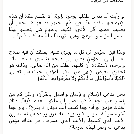
لو رأيت أما تدمي طفلها بوخزه بإبرة، ألا تقطع عقلا أن هذه
الإبرة فيها فائدة له؟.. فإن الأم الحنون بطبعها لا تتحمل أن
يصيب طفلها أقل الأذى، فكيف بالقيام هي بنفسها بهذا
العمل المؤلم والمزعج، وهي التي تتألم لتألمه أشد الألم؟!..
ولذا فإن المؤمن في كل ما يجري عليه، يعتقد أن فيه صلاح
له.. بل إن المؤمن يصل إلى درجة يتساوى عنده البلاء
والرخاء، لاعتقاده أن كليهما لطف من الله تعالى.. وذلك هو
تحقيق للغرض الإلهي من البلاء للمؤمن، حيث قال تعالى:
{لِكَيْلا تَأْسَوْا عَلَى مَا فَاتَكُمْ وَلا تَفْرَحُوا بِمَا آتَاكُمْ}..
نحن ندعي الإسلام والإيمان والعمل بالقرآن، ولكن كم من
إنسان على وجه الأرض وصل إلى ملكوت هذه الآية؟.. مثلا:
أهناك مؤمن لو أنه يوما كسب ألف دينار، لا يفرح؟.. ولو يوما
آخر خسر ألف دينار، لا يحزن؟.. فلا فرق يجده في نفسه بين
الألف الذي كسبها، والألف الذي خسرها.. هل هناك مؤمن
يدعي أنه وصل لهذه الدرجة؟..