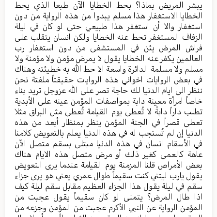
یبشر المریض بماذا؟ بحط الخطایا الآن طبعا الذي یحط
الخطایا الاستغفار هذا مسلم یبدوا من هذه الروایة من دون
استغفار والا أن استغفر هذا طبیعي حتی لو کان في لیلة
الزفاف المستغفر تحط عنه الخطایا ولکن انسان یتقلب علی
فراش المرض یئن في المستشفی من دون استغفار رب
العالمین یکفر عنه الخطایا یقول لا یمرض مؤمن ولا مؤمنة ولا
مسلم ولا مسلمة الدائرة واسعة الا حط الله به خطیئته وهناك
في بعض الروایات اخواني هذه الروایات حقیقتاً ملفتة نحن
ننظر الی ایام الدنیا لك حاجة تصر علی الله عزوجل ترید بناء
خاصاً امرأة معینة دابة بمواصفات المؤمن عینه علی الأبدیة
تطلب داراً دابةً لا تُعطی یوم القیامة تُعطی مثل البراق مثلا
تعطی قصراً في الجنة المؤمن ینظر بمنظار أبعد من هذه
الدنیا إن لم تُستجب له في هذه الدنیا یعلم بالتعویض کلامنا
في الأسقام انسان في هذه الدنیا مبتلی بسقم متصل الآن
عاهة کالعمی کغیر ذلك أو مرض متصل هذه الایام هناك
بعض الأمراص قلنا المزمنة یوم القیامة عندما یری التعویض
یقول یارب لیتني کنت سقیماً طوال عمري يعني هو یری جزاء
سقم في لیلة یقول هذا الجزاء العظیم مقابل سقم لیلة کیف
اذا طال المرض؟ یتمنی لو کان سقیماً یقول عجبت من
المؤمن الروایة عن النبي الأکرم عجبت من المؤمن وجزعه من