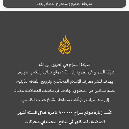
بمرحلة التنقيح واستخراج المصادر بعد.
شبكة السراج في الطريق إلى الله
شبكة السراج في الطريق إلى الله؛ موقع ثقافي، إعلامي وتبليغي،
يهدف لنشر معارف الإسلام المحمّدي وترويج الثّقافة الدّينيّة،
يضمّ بساتين من المحتوى الهادف في مختلف المجالات، مضافا
إلى محاضرات ومؤلّفات سماحة الشّيخ حبيب الكاظمي.
تمّت زيارة موقع سراج ٤,٨٠٠,٠٠٠ مرة خلال الستة أشهر
الماضية، كما ظهر في نتائج البحث في محركات