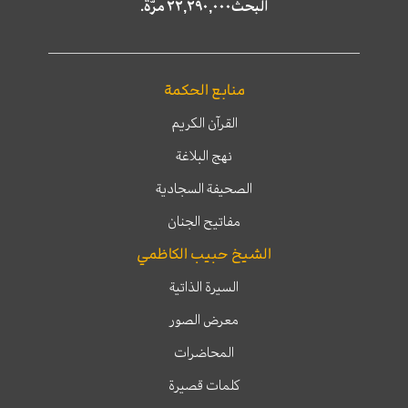
البحث٢٢,٢٩٠,٠٠٠ مرّة.
منابع الحكمة
القرآن الكريم
نهج البلاغة
الصحيفة السجادية
مفاتيح الجنان
الشيخ حبيب الكاظمي
السيرة الذاتية
معرض الصور
المحاضرات
كلمات قصيرة