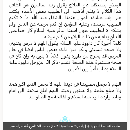
البعض یستنکف عن العلاج یقول رب العالمین هو الشافي
هذا الکلام لا ینفع أذهب الی الطبیب بعض الأطباء یکتب
علی باب عیادته الدواء عندنا والشفاء عند الله اذاً لا تکتم
الطبیب مرضك، وعليه المؤمن إن کتم مرضه عن الناس ولم
یشکه الا للطبیب یقول امامنا الباقر علیه السلام کان حقاً علی
الله أن یعافیه من ذلك البلاء من کتم مرضه.
کلمة أخيرة كان داوود علیه السلام یقول اللهم لا مرض یغنیني
ولا صحة تنسيني ولکن بین ذلك بعص الناس ایضا في حال
المرض قد یخرج من طوره یقول کلاماً لا یلیق به وإن کان في
صحة مستمرة هذه الصحة تنسیه ذکر الله عزوجل داوود علیه
السلام یطلب أمراً بین الأمرين.
اللهم لا تجعل مصیبتنا في دیننا اللهم لا تجعل الدنیا اکبر همنا
ولا مبلغ علمنا ولا منتهی رغبتنا اللهم ابلغ سلامنا الی امام
زماننا واردد الینا منه السلام والفاتحة مع الصلوات.
ملاحظة: هذا النص تنزيل لصوت محاضرة الشيخ حبيب الكاظمي فقط، ولم يمر