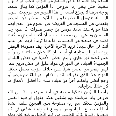
السقم ولو یعلم ما له من السقم من الثواب لأحب أن لا یزال
سقیماً حتی یلقی ربه عزوجل اذاً المؤمن کما یقال عندما
یواجه مرضاً لا یجزع لعلمه أن هذا المرض من موجبات القرب
الی الله عزوجل البعض یقول انا أکره المرض لأن المرض
یقعدني عن المسجد عن الفریضة عن الصوم عن الجج ایضا
هذا جوابه عند امامنا موسی بن جعفر صلوات الله علیه رب
العالمین ویوحي الی صاحب الیمین أن أکتب لعبدي ما کُنت
تکتبه في صحته من الحسنات اذاً ماذا ترید؟ ترید أجر الدنیا
أنت في حال عبادة ترید الآخرة الآخرة ایضا معلومه! البعض
یرید ما یوافق مزاجه لو أن انسان کالرهبان جعلته علی رأس
جبل تحته نهر جاري رأيتم بعض الأدیرة في بعض البلدان
الجمیله؟ العبادة في الدیر في هواء علیل في مکان مریح هذا
لیس بفخر من تحمل شیئاً علی خلاف مزاجه تحمل خلاف
المزاج هذا الذي یقربك یقول الامام سهر لیلة من مرض أو
وجع أفضل واعظم أجراً من عبادة سنة اذاً افضل الأعمال ما
کان خلافاً لمزاجك.
وأخيرا المؤمن یشکوا مرضه في أحد موردین اولا الی الله
عزوجل واذا مرضت فهو یشفین هکذا یقول ابراهیم الخلیل
والمؤمن علاقته مع ربه مفتوحة ملح العجین علف الشاة
أصابك صداع اللیلة وضرس وجع قل یارب أشفني في کل
صغیرة وکبیرة وثانیا للطبیب من کتم الأطباء مرضه خان بدنه