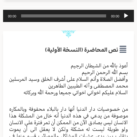
مشغل
00:00
00:00
الصوت
نص المحاضرة (النسخة الأولية)
أعوذ بالله من الشیطان الرجیم
بسم الله الرحمن الرحیم
وأفضل الصلاة وأتم السلام علی أشرف الخلق وسید المرسلین
محمد المصطفی وآله الطیبین الطاهرین
السلام علیکم اخواني اخواتي جمیعا ورحمة الله وبرکاته
من خصوصیات دار الدنیا أنها دار بالبلاء محفوفة وبالمکاره
موصوفة من یدعي في هذه الدنیا أنه خالٍ من المشکلة هذا
الانسان لیس بصادق الآن من الممکن أن تمر فترة علی الانسان
ولو طویلة ليست له مشکلة ولکن لا یعقل الی أن یموت
یتقلب بین یدي عشرات المشاکل والمصائب قسم منها في