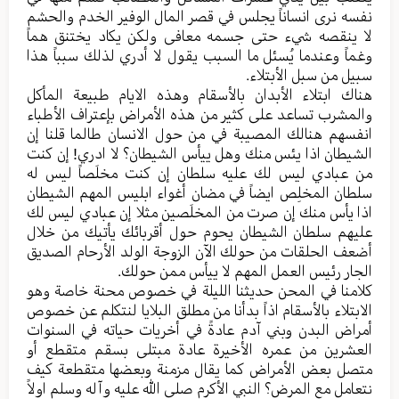
نفسه نری انساناً یجلس في قصر المال الوفیر الخدم والحشم
لا ینقصه شيء حتی جسمه معافی ولکن یکاد یختنق هماً
وغماً وعندما یُسئل ما السبب یقول لا أدري لذلك سبباً هذا
سبیل من سبل الأبتلاء.
هناك ابتلاء الأبدان بالأسقام وهذه الایام طبیعة المأكل
والمشرب تساعد علی کثیر من هذه الأمراض بإعتراف الأطباء
انفسهم هنالك المصیبة في من حول الانسان طالما قلنا إن
الشیطان اذا یئس منك وهل ييأس الشیطان؟ لا ادري! إن کنت
من عبادي لیس لك علیه سلطان إن کنت مخلَصاً لیس له
سلطان المخلِص ایضاً في مضان أغواء ابلیس المهم الشیطان
اذا یأس منك إن صرت من المخلَصين مثلا إن عبادي لیس لك
علیهم سلطان الشیطان یحوم حول أقربائك يأتيك من خلال
أضعف الحلقات من حولك الآن الزوجة الولد الأرحام الصدیق
الجار رئیس العمل المهم لا ییأس ممن حولك.
کلامنا في المحن حدیثنا اللیلة في خصوص محنة خاصة وهو
الابتلاء بالأسقام اذاً بدأنا من مطلق البلایا لنتکلم عن خصوص
أمراض البدن وبني آدم عادةً في أخریات حیاته في السنوات
العشرین من عمره الأخیرة عادة مبتلی بسقم متقطع أو
متصل بعض الأمراض کما یقال مزمنة وبعضها متقطعة کیف
نتعامل مع المرض؟ النبي الأكرم صلی الله علیه وآله وسلم اولاً