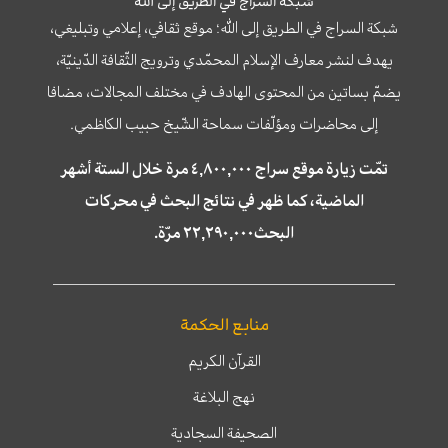
شبكة السراج في الطريق إلى الله
شبكة السراج في الطريق إلى الله؛ موقع ثقافي، إعلامي وتبليغي،
يهدف لنشر معارف الإسلام المحمّدي وترويج الثّقافة الدّينيّة،
يضمّ بساتين من المحتوى الهادف في مختلف المجالات، مضافا
إلى محاضرات ومؤلّفات سماحة الشّيخ حبيب الكاظمي.
تمّت زيارة موقع سراج ٤,٨٠٠,٠٠٠ مرة خلال الستة أشهر
الماضية، كما ظهر في نتائج البحث في محركات
البحث٢٢,٢٩٠,٠٠٠ مرّة.
منابع الحكمة
القرآن الكريم
نهج البلاغة
الصحيفة السجادية