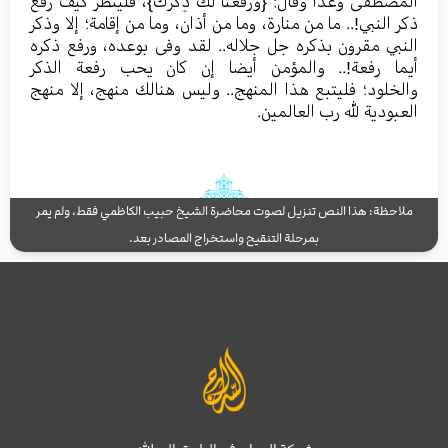
المصطفى وعدا وقال: {وَرَفَعْنَا لَكَ ذِكْرَكَ}، فلينظر كيف رفع
ذكر النبي!.. ما من منارة، وما من أذان، وما من إقامة؛ إلا وذكر
النبي مقرون بذكره جل جلاله.. لقد وفى بوعده، ورفع ذكره
أيما رفعة!.. والمؤمن أيضا إن كان يحب رفعة الذكر
والخلود؛ فليتبع هذا المنهج.. وليس هنالك منهج، إلا منهج
العبودية لله رب العالمين.
ملاحظة: هذا النص تنزيل لصوت محاضرة الشيخ حبيب الكاظمي فقط، ولم يمر
بمرحلة التنقيح واستخراج المصادر بعد.