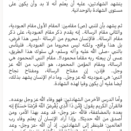
يتشهد الشهادتين، عليه أن يعلم أنه لا بد وأن يكون على
مستوى الشهادة بالوحدانية.
ثم يشهد بأن للنبي (ص) مقامين: المقام الأول مقام العبودية،
والثاني مقام الرسالة.. إنه يقدم ذكر مقام العبودية، على ذكر
مقام الرسالة.. فالإنسان محروم من الرسالة -ليس هذا فرض،
بل هذا واقع- ولكنه ليس محروما من العبودية.. فليتأسى
بالنبي -صلى الله عليه وآله وسلم- في سلوك هذا الطريق،
عسى أن يبعثه ربه مقاما محمودا!.. مقام النبي المحمود هي
الرسالة، ومقام المؤمن المحمود، هو القرب من الله عز
وجل.. فإذن، إن مفتاح الرسالة، ومفتاح نجاح
النبي؛ هي عبوديته لله عز وجل.. وما دام الإنسان يشهد بذلك،
أيضا عليه أن يكون وفيا لهذه الشهادة.
وأما الدرس الآخر من الشهادتين: فهو وفاء الله عز وجل بوعده..
فالقرآن الكريم يقول: {مَّن ذَا الَّذِي يُقْرِضُ اللّهَ قَرْضًا حَسَنًا} إنه
يعده بالمضاعفة، فالله -عز وجل- قد وعد بهذا الأمر، ومن
أصدق من الله حديثا!.. وإذا أراد الإنسان أن يعلم وفاء رب
العالمين؛ فلينظر إلى الشهادتين.. إذ أن الله -عز وجل- وعد