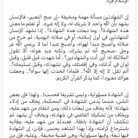
الإسلام قرنا.
إن الشهادتين مسألة مهمة ومخيفة -إن صح التعبير- فالإنسان
يشهد بأن الله واحد لا شريك له، ولا إله غيره.. أوَ تعلم ما معنى
هذه الشهادة؟.. وما تبعات هذه الشهادة؟.. إذا تشهد الإنسان
الشهادتين في أول إسلامه، أو في صلاته اليومية، ثم خرج من
صلاته وأصبح عبدا لهواه، وأصبح عبدا لما لا يرضي الله عز
وجل -صحيح أنه لم يشرك، ولكنه عبد هواه- ألا تقول
الملائكة له: أين أنت والشهادتين؟.. أما شهدت قبل قليل، وقبل
ثوانٍ في أذانك، وفي إقامتك، وفي تشهدك، وقبل تسليمك؟..
ألم تقل: لا إله إلا الله؟.. فلماذا اتخذت إلها سواه؟.. وجعلت
هواك معبودا، كما يذكر القرآن الكريم.
إن الشهادة مسؤولية، وليس تشريفا فحسب!.. ولهذا فإن بعض
الناس، عندما يُدعى للشهادة في المحكمة، يخاف من إدلاء
شهادته؛ لأنه يخاف من تبعات ذلك، ومن انتقام من شهد عليه،
ويخاف من تشكيك القاضي في شهادته، ويخاف أن يشهد ثم
تنكشف أن الشهادة باطلة.. فعندئذ من شهد عليه، يطالبه
باسترجاع كرامته، وإذا بهذا الشاهد يحبس.. فإذن، إن الشهادة
فيها تبعة، وفيها مسؤولية، وهي قضية مخيفة.. وعليه، فإن من