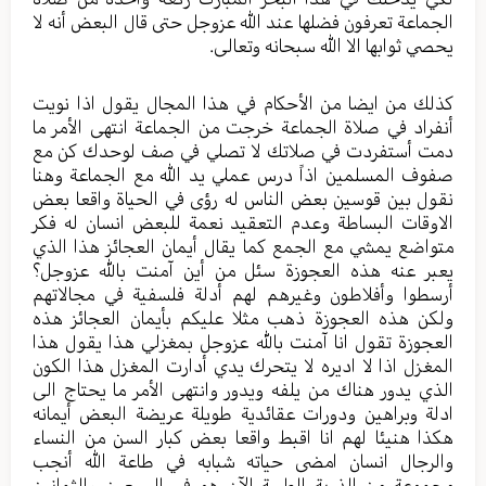
الجماعة تعرفون فضلها عند الله عزوجل حتى قال البعض أنه لا
يحصي ثوابها الا الله سبحانه وتعالى.
كذلك من ايضا من الأحكام في هذا المجال يقول اذا نويت
أنفراد في صلاة الجماعة خرجت من الجماعة انتهى الأمر ما
دمت أستفردت في صلاتك لا تصلي في صف لوحدك كن مع
صفوف المسلمين اذاً درس عملي يد الله مع الجماعة وهنا
نقول بين قوسين بعض الناس له رؤى في الحياة واقعا بعض
الاوقات البساطة وعدم التعقيد نعمة للبعض انسان له فكر
متواضع يمشي مع الجمع كما يقال أيمان العجائز هذا الذي
يعبر عنه هذه العجوزة سئل من أين آمنت بالله عزوجل؟
أرسطوا وأفلاطون وغيرهم لهم أدلة فلسفية في مجالاتهم
ولكن هذه العجوزة ذهب مثلا عليكم بأيمان العجائز هذه
العجوزة تقول انا آمنت بالله عزوجل بمغزلي هذا يقول هذا
المغزل اذا لا اديره لا يتحرك يدي أدارت المغزل هذا الكون
الذي يدور هناك من يلفه ويدور وانتهى الأمر ما يحتاج الى
ادلة وبراهين ودورات عقائدية طويلة عريضة البعض أيمانه
هكذا هنيئا لهم انا اقبط واقعا بعض كبار السن من النساء
والرجال انسان امضى حياته شبابه في طاعة الله أنجب
مجموعة من الذرية الطيبة الآن هو في السبعين والثمانين