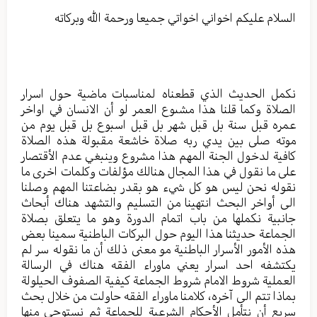
السلام عليكم اخواني اخواتي جميعا ورحمة الله وبركاته
نكمل الحديث الذي قطعناه لمناسبات ماضية حول اسرار
الصلاة وكما قلنا هذا مشىوع العمر لو أن الانسان في اواخر
عمره قبل سنة بل قبل شهر بل قبل اسبوع بل قبل يوم من
موته صلى بين يدي ربه صلاة خاشعة مقبولة هذه الصلاة
كافية لدخول الجنة المهم هذا مشروع وينبغي عدم الأقتصار
على ما نقول في هذا المجال هنالك مؤلفات وكلمات اخرى ما
نقوله نحن ليس هو كل شيء هو بقدر بضاعتنا المهم وصلنا
الى أواخر البحث انتهينا من التسليم والتشهد هناك أبحاث
جانبية نكملها من باب اتمام الدورة وهو ما يتعلق بصلاة
الجماعة حديثنا هذا اليوم حول البركات الباطنية سمينا بعض
هذه الأمور الأسرار الباطنية مو معنى ذلك أن ما نقوله سر لم
يكتشفه احد اسرار يعني ماوراء الفقه هناك في الرسالة
العملية شروط الامام شروط الجماعة كيفية الصفوف الحيلولة
بماذا تتم الى آخره، كلامنا ماوراء الفقه حاولت من خلال بحث
سريع أن نتأمل الأحكام الشرعية للجماعة ثم نستوحي منها