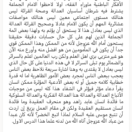
الأفكار الباطنية ماوراء الفقه، اولا لاحظوا الامام الجماعة
يشترط فيه شرطان أساسيان العدالة وصحة القرائة ليس
هنالك مستوى اجتماعي معين ليس هنالك مواصفات
عشائرية المهم أن يكون الامام عادلا وصحيح القرائة العدالة
الذي ليس بعادل هذا لا يستحق أن يؤتم به ولهذا بعض ائمة
الجماعة الذين لهم على كل حال حسابات دقيقة حقيقتا
يستحون أمام الله عزوجل لأنه من الممكن وهذا الممكن قوي
جداً أن يكون في المأمومين من هو افضل منه وأورع منه الآن
هو غير متزيي بزي اهل العلم ولكن رب العالمين اعلم بالسرائر
والضمائر يوم تبلى السرائر لا في هذه الدنيا على كل حال الذي
ليس بعادل لا يقتدى به وهنا اشارة سريعة نلاحظ بعض الناس
يعجب ببعض الناس لمجرد بعض الأمور الظاهرية اما له قدرة
خطابية كلامه جميل أو له بعض الأدعية المؤثرة ممكن انسان
يقرأ دعاء مؤثر فيؤثر في الشفاء هذا كله ليس من موجبات
الأتباع العدالة والعدالة هنا العدالة الفكرية والعدالة السلوكية
ما فائدة انسان عابد زاهد وهو منحرف العقيدة وما فائدة
انسان مستقيم العقيدة ولكن في مقام العمل يزيغ إن اردت
أن تتبع موسى عليه السلام لماذا اتبع الخضر؟ لأنه كان عبداً
من عباد الله عزوجل آتاه الله من لدنه علما هذا الدرس الاول.