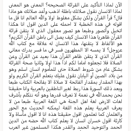
الآن لماذا التأكيد على القرائة الصحيحه؟ المعنى هو المعنى
لماذا الانسان نقول صلاتك باطلة اذهب وأعد صلاتك هو ماذا
قال؟ قرأ القرآن ولكن بشكل مغلوط اولا والله العالم انا قل ما
اقوله في هذه الخطبة لا احمله على الدين اقول انا هكذا
اتخيل وأتصور وطبعا هو تصور معقول الذي لا يتقن قرائة
القرآن ظاهريا هذا الانسان كيف يصل الى باطن القرآن الكريم؟
هو الألفاظ لا يتقنها، هذا الانسان له علاقة مع كتاب الله
عزوجل؟ لا يمسه الا المطهرون فسر في ما فسر بدرك معاني
القرآن الذي لا يتقن ظاهر القرآن هذا بعيد عن القرآن وعن
الصلاة فلا تجعلوه اماما لكم اذاً هذا اولا وثانيا صحة القرائة
بشكل عام من شروط الصلاة حتى للمأموم انسان اسلم وهو
من بلاد الصين أو اليابان نقول عليك بتعلم القرآن الكريم ولو
بهذا المقدار بمقدار الفاتحة لا صلاة الا بفاتحة الكتاب طبعا
وبعد ذلك السورة هذا ربط لغير الناطقين بالعربية وانا حقيقتا
نحن بحمدالله في نعمة لا نعرف قدرها وهو أنه نتكلم بأشرف
لغات الارض لغة اهل الجنة هي اللغة العربية طبعا من لا
يعرف العربية يعلم هذه اللغة ليمكنه الحديث مع الحور
والغلمان كما تعلمون اقول حقيقتا هذه انا لا اقول مأساة ولا
كارثة اقول خسران انسان لا يعلم كتاب الله حضه من الدين
الحمد والتوحيد الحمد والقدر هكذا المسلمون غير العرب