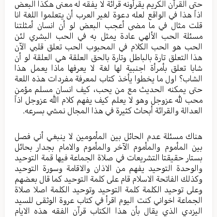
حتى القرآن الكريم يقرأونه قرائة لا يفقه له معنى هكذا البعض
اذاً هذا في الواقع لعله دعوة لغير العرب أن يتعلموا اللغة انا
قلت مثال في ما مضى أعجب البعض لو أن انسان أمثلتنا
مسئلة الحب الألهي عادة يمثل به في الحب البشري لئن
الحب هو الحب الكلام في المحبوب الحب تعلق قلبي الآن
هذا التعلق تارة بالباطل وتارة بالحق العلقة هي العلقة لو أن
شابا تعلق بأمرأة اجنبية لها لغة لا يعرفها ماذا يعمل هذا
الشاب؟ اول ما يخطوا يأخذ كتاب لمعرفة مفردات هذه اللعة
حتى يمكنه الحديث مع من يحب، كيف انسان مسلم مؤمن
محب لله عزوجل وهو لا يعلم كيف يفهم كلام الله عزوجل اذاً
العدالة والقرائة أبحاث كثيرة في هذا المجال نمشي بسرعه.
هناك مسئلة عدم الحائل بين المأمومين لا ينبغي أني فصل
بين المأموم والمأموم الآخر والمأموم والامام بجدار بحائل
بستار حقيقتا التشريعات في صلاة الجماعة فيها قمة التوحيد
والوحدة التوحيد يفهم من الاذان والاقامة وسورة التوحيد
وكذلك الفاتحة الاسلام قام على كلمة التوحيد كما قال بعضهم
وعلى توحيد الكلمة كلمة التوحيد وتوحيد الكلمة اصلا صلاة
الجماعة اخواني كنت اليوم اقرأ في كتاب عروة الوثقى للسيد
اليزدي الذي يقال بأن هذا الكتاب قرآن الفقه هذه الايام