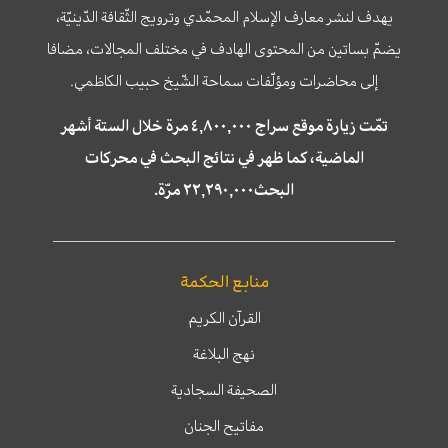
يهدف لنشر معارف الإسلام المحمّدي وترويج الثّقافة الدّينيّة،
يضمّ بساتين من المحتوى الهادف في مختلف المجالات، مضافا
إلى محاضرات ومؤلّفات سماحة الشّيخ حبيب الكاظمي.
تمّت زيارة موقع سراج ٤,٨٠٠,٠٠٠ مرة خلال الستة أشهر
الماضية، كما ظهر في نتائج البحث في محركات
البحث٢٢,٢٩٠,٠٠٠ مرّة.
منابع الحكمة
القرآن الكريم
نهج البلاغة
الصحيفة السجادية
مفاتيح الجنان