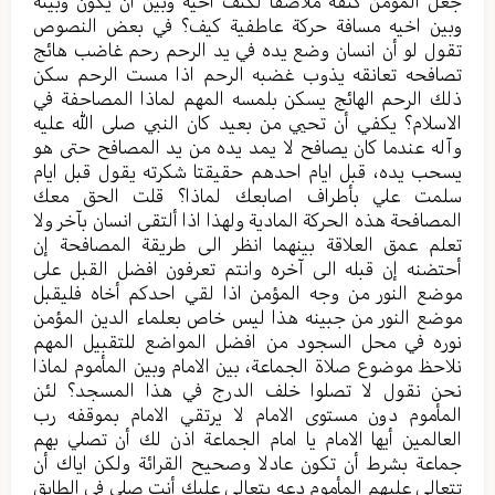
جعل المؤمن كتفه ملاصقا لكتف اخيه وبين أن يكون وبينه
وبين اخيه مسافة حركة عاطفية كيف؟ في بعض النصوص
تقول لو أن انسان وضع يده في يد الرحم رحم غاضب هائج
تصافحه تعانقه يذوب غضبه الرحم اذا مست الرحم سكن
ذلك الرحم الهائج يسكن بلمسه المهم لماذا المصاحفة في
الاسلام؟ يكفي أن تحيي من بعيد كان النبي صلى الله عليه
وآله عندما كان يصافح لا يمد يده من يد المصافح حتى هو
يسحب يده، قبل ايام احدهم حقيقتا شكرته يقول قبل ايام
سلمت علي بأطراف اصابعك لماذا؟ قلت الحق معك
المصافحة هذه الحركة المادية ولهذا اذا ألتقى انسان بآخر ولا
تعلم عمق العلاقة بينهما انظر الى طريقة المصافحة إن
أحتضنه إن قبله الى آخره وانتم تعرفون افضل القبل على
موضع النور من وجه المؤمن اذا لقي احدكم أخاه فليقبل
موضع النور من جبينه هذا ليس خاص بعلماء الدين المؤمن
نوره في محل السجود من افضل المواضع للتقبيل المهم
نلاحظ موضوع صلاة الجماعة، بين الامام وبين المأموم لماذا
نحن نقول لا تصلوا خلف الدرج في هذا المسجد؟ لئن
المأموم دون مستوى الامام لا يرتقي الامام بموقفه رب
العالمين أيها الامام يا امام الجماعة اذن لك أن تصلي بهم
جماعة بشرط أن تكون عادلا وصحيح القرائة ولكن اياك أن
تتعالى عليهم المأموم دعه يتعالى عليك أنت صلي في الطابق