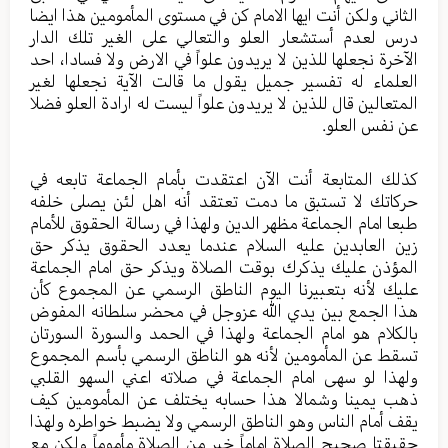
الثاني ولكن أنت ايها الامام كن في مستوى المأمومين هذا ايضا
درس لعدم أستشعار العلو والتعالي على الغير تلك الدار
الآخرة نجعلها للذين لا يريدون علواً في الارض ولا فسادا، احد
العلماء له تفسير جميل يقول ما قالت الآية نجعلها لغير
المتعالين قال للذين لا يريدون علواً ليست له ارادة العلو فضلا
عن نفس العلو.
كذلك المتابعة أنت الآن اعتقدت بأمام الجماعة تابعه في
حركاتك لا تستبق ما دمت تعتقد أنه اهل لئن يصلى خلفه
طبعا امام الجماعة مظهر الدين ولهذا في رسالة الحقوق للأمام
زين العابدين عليه السلام عندما يعدد الحقوق يذكر حق
المؤذن عليك يذكرك بوقت الصلاة ويذكر حق امام الجماعة
عليك لأنه بتعبيرنا اليوم الناطق الرسمي عن المجموع كأن
هذا الجمع بين يدي الله عزوجل في محضر سلطانه المفوض
بالكلام هو امام الجماعة ولهذا في الحمد والسورة السورتان
تسقط عن المأمومين لأنه هو الناطق الرسمي بأسم المجموع
ولهذا لو سهى امام الجماعة في صلاته اعني السهو القلبي
ذهب يمينا وشمالا هذا حسابه يختلف عن المأمومين كيف
يقف أمام الناس وهو الناطق الرسمي ولا يضبط خواطره ولهذا
حقيقتا صحيح الصلاة اماماً خير من الصلاة مأموماً ولكن مع