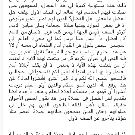
ذلك هذه مسئولية كبيرة في هذا المجال، المأمومون على
طبقات فيهم المتعلم فيه العالم في الصف الاول ليقف اهل
الفضل ما معنى اهل الفضل؟ الذين لهم تميز التميز مرفوض
الا في بعض الموارد ومنها صلاة الجماعة وعلى ميامن الامام
أتركوا الصف الأيمن الجهة اليمنى كلما قرب الانسان من الامام
كان افضل اذاً أليس هذا درس كما في مجيء العالم الى
المجلس البعض يقول هل القيام أمام العلماء في محله أم لا؟
هل هذا احترام يتناسب مع جو الشريعة؟ نقول نعم بل ورد
فيه النص في القرآن الكريم قل من يلتفت لهذه الآية انا اعتقد
أن من يلتفت لهذه الآية لا يحتمل الا أن يقف أجلالا أمام
العلماء ويا ايها الذين آمنوا اذا قيل لكم تفسحوا في المجالس
فأفسحوا يفسح الله لكم واذا قيل أنشزوا فأنشزوا لماذا؟ لئن
هذا يرفع الله الذين آمنوا منكم والذين أوتوا العلم درجات
أنشزوا أي قوموا من مقامكم أجلالا للعلم واهله، اذاً هذه ايضا
تقديم اهل الفضل في الصلاة ومن هنا نقول لبعض الأخوان
حقيقتا ننتقل لأهل الفقه الظاهري الذين لهم خلل في
صلواتهم وحتى الذين يقطعون صلاتهم لصلاة القصر مثلا
هؤلاء يتأخروا عن الصف الاول.
كذلك من الدروس العملية في صلاة الجماعة هناك مسألة