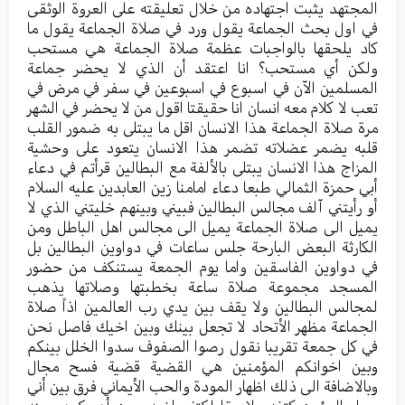
المجتهد يثبت اجتهاده من خلال تعليقته على العروة الوثقى
في اول بحث الجماعة يقول ورد في صلاة الجماعة يقول ما
كاد يلحقها بالواجبات عظمة صلاة الجماعة هي مستحب
ولكن أي مستحب؟ انا اعتقد أن الذي لا يحضر جماعة
المسلمين الآن في اسبوع في اسبوعين في سفر في مرض في
تعب لا كلام معه انسان انا حقيقتا اقول من لا يحضر في الشهر
مرة صلاة الجماعة هذا الانسان اقل ما يبتلى به ضمور القلب
قلبه يضمر عضلاته تضمر هذا الانسان يتعود على وحشية
المزاج هذا الانسان يبتلى بالألفة مع البطالين قرأتم في دعاء
أبي حمزة الثمالي طبعا دعاء امامنا زين العابدين عليه السلام
أو رأيتني آلف مجالس البطالين فبيني وبينهم خليتني الذي لا
يميل الى صلاة الجماعة يميل الى مجالس اهل الباطل ومن
الكارثة البعض البارحة جلس ساعات في دواوين البطالين بل
في دواوين الفاسقين واما يوم الجمعة يستنكف من حضور
المسجد مجموعة صلاة ساعة بخطبتها وصلاتها يذهب
لمجالس البطالين ولا يقف بين يدي رب العالمين اذاً صلاة
الجماعة مظهر الأتحاد لا تجعل بينك وبين اخيك فاصل نحن
في كل جمعة تقريبا نقول رصوا الصفوف سدوا الخلل بينكم
وبين اخوانكم المؤمنين هي القضية قضية فسح مجال
وبالاضافة الى ذلك اظهار المودة والحب الأيماني فرق بين أني