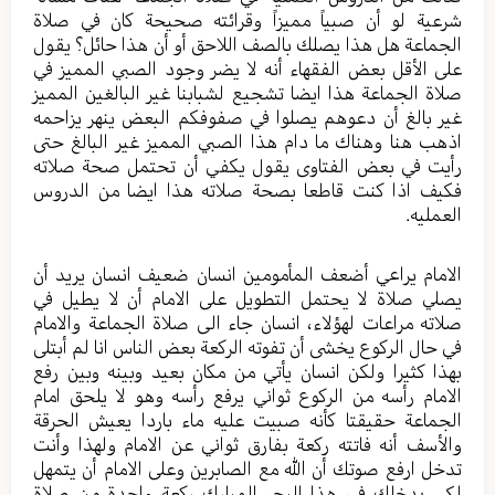
شرعية لو أن صبياً مميزاً وقرائته صحيحة كان في صلاة
الجماعة هل هذا يصلك بالصف اللاحق أو أن هذا حائل؟ يقول
على الأقل بعض الفقهاء أنه لا يضر وجود الصبي المميز في
صلاة الجماعة هذا ايضا تشجيع لشبابنا غير البالغين المميز
غير بالغ أن دعوهم يصلوا في صفوفكم البعض ينهر يزاحمه
اذهب هنا وهناك ما دام هذا الصبي المميز غير البالغ حتى
رأيت في بعض الفتاوى يقول يكفي أن تحتمل صحة صلاته
فكيف اذا كنت قاطعا بصحة صلاته هذا ايضا من الدروس
العمليه.
الامام يراعي أضعف المأمومين انسان ضعيف انسان يريد أن
يصلي صلاة لا يحتمل التطويل على الامام أن لا يطيل في
صلاته مراعات لهؤلاء، انسان جاء الى صلاة الجماعة والامام
في حال الركوع يخشى أن تفوته الركعة بعض الناس انا لم أبتلى
بهذا كثيرا ولكن انسان يأتي من مكان بعيد وبينه وبين رفع
الامام رأسه من الركوع ثواني يرفع رأسه وهو لا يلحق امام
الجماعة حقيقتا كأنه صبيت عليه ماء باردا يعيش الحرقة
والأسف أنه فاتته ركعة بفارق ثواني عن الامام ولهذا وأنت
تدخل ارفع صوتك أن الله مع الصابرين وعلى الامام أن يتمهل
لكي يدخلك في هذا البحر المبارك ركعة واحدة من صلاة