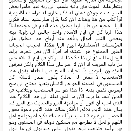
ينتظر ملك الموت متى يأتيه يذهب الى ربه نقياً طاهرا بعض
الناس عنده جولان ذهني له ذكاء خارق له دراسات أكاديمية
قرأ كتاب من هنا وهناك الآن كما يقال صار عنيدا عناد فكري
الربا المحرم من قال الربا ينطبق هذه الايام في مجتمعاتنا؟
هذا الربا كان في ايام الاسلام واحد جالس في زاوية بيته
ويعطي الناس أموال ويأخذ منه أرباح هذا ينطبق على
المؤسسات الأستثمارية اليوم الربا هكذا، الحجاب الحجاب
القلبي الممنوع هو التهتك اما امرأة الآن نص شعرها يراها
الرجال ما المانع في ذلك؟ هذا الستر كان في ايام الاسلام حتى
من باب الطريف انا الآن لا اصر على هذا الكلام ولكن تعرفون
المؤمنون يلتزمون بأستحباب الملح قبل الطعام يقول هذا
الاستحباب لا معنى له لماذا؟ يقول صدر الاسلام كان
المسلمون في المدينة الجو حار الانسان يتعرق يحتاج الى ملح
ليعوض نقص بدنه اذاً هذا هو سر المستحب ويتلاعب في
الدين كيف ما يريد الآن ما الذي نقلنا الى هذا الكلام؟ هذا
الذي احب أن اقول أن مواطهة الغير والحديث مع الغير كما
يقال هذه الايام تلاقح الأفكار هناك هذه الايام دعوة بحوار
الحضارات وغيره لا تستبد برأيك عندك فكرة اطرحها مع اهل
الفهم والحل لا تطرحها مع مسكين دونك في المستوى وهو
يهز برأسه فتذهب فرحا يقول الناس صدقوني في ما اقول