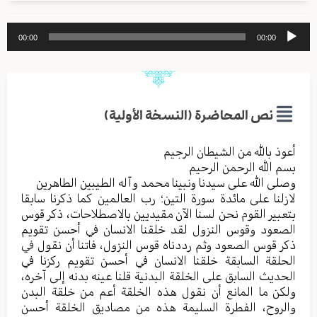
مشغل
00:00
00:00
الصوت
نص المحاضرة (النسخة الأولية)
أعوذ بالله من الشیطان الرجیم
بسم الله الرحمن الرحیم
وصلی الله علی سیدنا ونبینا محمد وآله الطیبین الطاهرین
لازلنا علی مائدة سورة التین؛ رب العالمین کما ذکرنا سابقا
بتعبیر القوم نحن لسنا الآن مقیدیین بالاصطلاحات، ذکر قوس
الصعود وقوس النزول لقد خلقنا الانسان في أحسن تقویم
ذکر قوس الصعود وثم رددناه قوس النزول، فاتنا أن نقول في
الحلقة السابقة خلقنا الانسان في أحسن تقویم رکزنا في
الحدیث السابق علی الخلقة البدنیة قلنا عینه بدنه إلی آخره،
ولکن ما المانع أن نقول هذه الخلقة أعم من خلقة البدن
والروح، الفطرة السلیمة هذه من مصادیق الخلقة أحسن