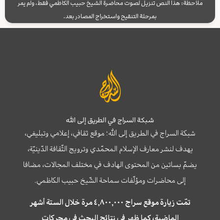
ملاحظة: هذا النص تنزيل لصوت محاضرة الشيخ حبيب الكاظمي فقط، ولم يمر
بمرحلة التنقيح واستخراج المصادر بعد.
شبكة السراج في الطريق إلى الله
شبكة السراج في الطريق إلى الله؛ موقع ثقافي، إعلامي وتبليغي،
يهدف لنشر معارف الإسلام المحمّدي وترويج الثّقافة الدّينيّة،
يضمّ بساتين من المحتوى الهادف في مختلف المجالات، مضافا
إلى محاضرات ومؤلّفات سماحة الشّيخ حبيب الكاظمي.
تمّت زيارة موقع سراج ٤,٨٠٠,٠٠٠ مرة خلال الستة أشهر
الماضية، كما ظهر في نتائج البحث في محركات