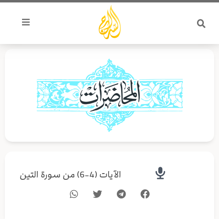
خطي
لى
لمحتوى
الآيات (4-6) من سورة التين