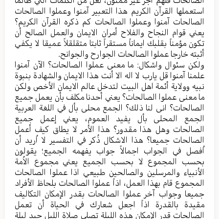
الصالحات فلهم أجر غیر ممنون، لعل من الکلمات التي طالما
استعملها القرآن الکریم هذا التعبیر آمنوا وعملوا الصالحات
الصالحات آمنوا وعملوا الصالحات کم ذکره القرآن الکریم؟
یعني قوام النجاح والفلاح أمران الایمان والعمل الصالح أن
تکون مؤمناً بقلبك ایماناً مستقراً ثابتا متقلقلاً عمیقا لا یکفي
أثبته خارجا عملوا الصالحات الجوارح والجوانح.
ولکن سئوال واشکال: ما معنی عملوا الصالحات؟ الآن آمنوا
علمنا آمنوا قل یارب لا اله الا أنت هذا الایمان والشهادة بنبوة
نبیه وولایة أئمة اهل البیت لتدخل عالم الایمان الأخص ولکن
ما معنی عملوا الصالحات؟ یعني أحدنا مکلف بأن یعمل جمیع
الصالحات؟ انی لنا ذلك؟ الجمع محلی بأل في اللغة العربية
الجمع المحلی بأل یفید العموم، یعني إعمل جمیع
الصالحات وهل هذا مقدور؟ هذا الأمر لا یطاق کیف أعمل
الصالحات جمیعا؟ هذا الاشکال ذُکر في التفسیر لا اُرید أن
اُفصل في الجواب اجمالاً جواب یفهمه الجمیع؛ یقولون
بحسب المجموع لا بحسب الجمیع یعني مجموع الاُمة
الأنبیاء والمرسلین والصالحین طبیعي اذا عملوا الصالحات
المجموع قام بهذا العمل، اذاً عملوا الصالحات بلحاظ الأفراد
جمیعا وجواب آخر عملوا الصالحات بقدر الإمکان التکالیف
مقیدة بالقدرة اذاً اجعل شعارك في الحیاة أن تعمل
الصالحات قدر الإمکان هذه اللیلة تصلي صلاة اللیل جید لیلة