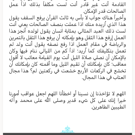
القادمة أنت غیر قادر أنت لست مکلفاً بذلك اذاً عمل
الصالحات قدر الإمکان.
وأخیراً هناك جواب لا بأس به ثالث القرآن یرفع السقف یقول
هذا الذي اُریده منك اذا عملت بنصف الصالحات یعني أنت
لست ذلك العبد المثالي بمثابة انسان یقول لولده أنجز هذا
العمل إرفع هذا الثقل وهو بإمکانه أن یرفع هذا الثقل بالتمرین
والریاضة في مقام العمل اذا رفع نصفه یقول أنت ولد لم
تعمل بتکلیفك کما اُرید؛ اذاً کم من اللیالي ننام فیها وکان
بالإمکان أن نصلي صلاة اللیل أنت یوم القیامة معاتب لا أقول
معاقب؛ کان بإمکانك أن تقیم اللیل وما أقمته کان بإمکانك أن
تخشع في الرکعات الأربع خشعت في رکعتین لم؟ هذا مجال
العتاب في هذا المجال.
اللهم لا تؤاخذنا إن نسینا أو اخطأنا اللهم اجعل عواقب أمورنا
خیرا إنك علی کل شيء قدیر وصلی الله علی محمد وآله
الطیبین الطاهرین.