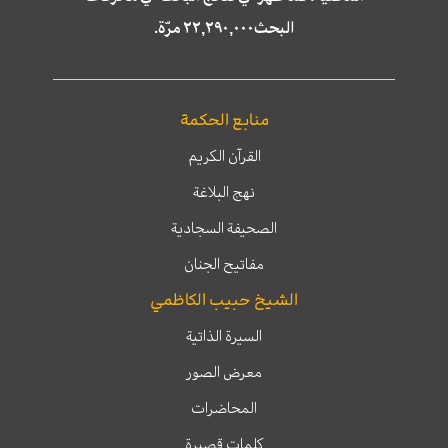
البحث٢٢,٢٩٠,٠٠٠ مرّة.
منابع الحكمة
القرآن الكريم
نهج البلاغة
الصحيفة السجادية
مفاتيح الجنان
الشيخ حبيب الكاظمي
السيرة الذاتية
معرض الصور
المحاضرات
كلمات قصيرة