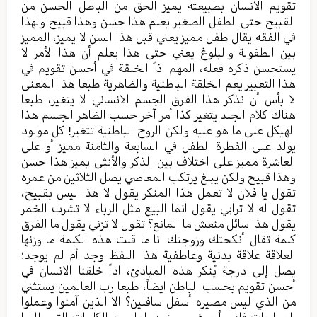
تقویم الانسان بطبیعته یمیز الحق من الباطل الحسن من
القبیح حتی الطفل الصغیر یعلم هذا حسن وهذا قبیح ولهذا
في الفقه یقال طفل ممیز یعني قبل هذا السن لا یمیز، الممیز
بین الطفولة والبلوغ یعني حتی هذا یعلم أن هذا الأمر لا
یستحسن ذکره فعله، المهم اذاً الخلقة في أحسن تقویم في
هذا التعبیر یعم الخلقة الباطنیة والظاهریة طبعا هذا المعنی
لا بأس أن نذکر هذا الفرق الجسم الانساني لا یتغیر، طبعا
هناك کلام الجلد یتغیر کذا أمر آخر حسب الظاهر الجسم هذا
الهیکل علی ما هو علیه ولکن الروح الباطنیة تتغیر! کل مولود
یولد علی الفطرة الطفل في السابعة والثامنة ممیز أو علی
العاشرة ممیز علی اختلاف بین الذکر والأنثی یمیز هذا حسن
وهذا قبیح ولکن یبلغ یرتکب المعاصي یصل الثلاثین من عمره
تقول یا فلان لا تعمل هذا المنکر یقول لا هذا لیس بقبیح،
تقول له لا ترابي یقول انما البیع مثل الرباء لا تشرب الخمر
یقول هذا سائل منعش ما المانع؟ تقول لا تزني یقول ما الفرق
کلمة تقال أنکحتك وزوجتك انا ما قلت هذه الکلمة ما وزنها
العلاقة علاقة بدنیة وعاطفية هذا اللفظ وجد أم لم یوجد؛
یصل إلی درجة یُنکر هذه المبادئ، اذاً خلقنا الانسان في
أحسن تقویم بحسب الباطن ایضاً، طبعا رب العالمین یستثني
من الذي لیس مصیره أسفل سافلین؟ الا الذین آمنوا وعملوا