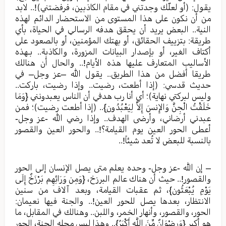
يقول: (أو لعلّك وجدتني في مقام الكاذبين، فرفضتني)!.. لابد
من أن نكون على هذا المستوى من الاستحضار الدائم لهذه
النية.. البعض يريد أن يحقق هدفه الرسالي في الحياة، بأي
طريقة: بتزييف الحقائق، أو بهتك المؤمنين، أو بالصعود على
أكتاف الغير، أو بإصدار البيانات المزورة، والكاذبة.. بـهذه
الأساليب المتعارف عليها هذه الأيام!.. والحال أن هنالك
طريقا أفضل من هذا الطريق.. يقول الله –عز وجل– في
حديث قدسي: (إذا أطعت، رضيت.. وإذا رضيت، باركت..
وليس لبركتي نهاية)؛ أي أنا رب هدفي أن الناس يعبدونني {وَمَا
خَلَقْتُ الْجِنَّ وَالإِنسَ إِلاَّ لِيَعْبُدُونِ}.. (إذا أطعت رضيت)؛ فمن
عبدني أرضاني، وأرضى الهدف.. وإذا رضي الله -عز وجل-
أعطى الحور العين يوم القيامة؟!.. والحور العين والقصور
بالنسبة للبعض لا تُعد شيئاً!..
– إن الله -عز وجل- وحده يعلم متى يصل الإنسان إلى الحور
والقصور!.. حيث أن هناك عالم البرزخ، {وَمِن وَرَائِهِم بَرْزَخٌ إِلَى
يَوْمِ يُبْعَثُون}، ثم عقبات القيامة، وبعد آلاف من سنين
الانتظار، بعدها يصل للحور العين!.. والجنة فيها نعيمان:
الحور، والقصور، وأنهار الخمر، واللبن.. وهنالك في المقابل، ما
هو أكبر {وَرِضْوَانٌ مِّنَ اللَّهِ أَكْبَرُ}.. وهذا ليس محله الجنة، الحور