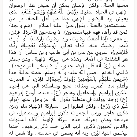
محلها الجنة.. ولكن الإنسان يمكن أن يعيش هذا الرضوان
الإلهي في الحياة الدنيا!.. {رَّضِيَ اللَّهُ عَنْهُمْ وَرَضُواْ عَنْهُ}، الذي
يعيش برد الرضوان الإلهي هذا من أهل الجنة، بل من
المستمتعين بالجنة.. يقول عليٌّ –عليه السلام–: (هم والجنة
كمن قد رآها، فهم فيها منعمون)، لا يحتاجون الآخرة!.. فإذن،
إن معنى: (إذا أُطعتُ رضيت، وإذا رضيتُ باركت)، أي أبارك
فيمن رضيتُ عنه.. قوله تعالى: {وَلَسَوْفَ يُعْطِيكَ رَبُّكَ
فَتَرْضَى}، المروي عن علي بن أبي طالب وابن عباس: أن هذا
هو الشفاعة في الأمة.. وهذه هي البركة الإلهية.. وعن جعفر
الصادق (ع) أنه قال: (رضا جدي، أن لا يدخل النار موحد)..
فالنبي الخاتم –صلى الله عليه وآله وسلم- همته عالية جداً
{حَرِيصٌ عَلَيْكُم بِالْمُؤْمِنِينَ رَؤُوفٌ رَّحِيمٌ}!.. فإذن، أنا المبارك
وأعلم ماذا أعمل.. ومثاله: الحج ومناسكه: التي هي إحياء
لذكرى إبراهيم وإسماعيل وهاجر (ع).. عندما أودع إبراهيم
(ع) زوجته وولده في منطقة يقول الله -عز وجل- عنها: {بِوَادٍ
غَيْرِ ذِي زَرْعٍ}.. ولكن انظروا إلى المباركة الإلهية: ماء زمزم
ذكرى هاجر، ورمي الجمرات ذكرى إبراهيم وإسماعيل، في
مزدلفة ومنى وعرفة.. هذه البركة الإلهية آلاف السنوات
والناس يُحييون ذكرى الرب الذي خلد ذكر إبراهيم.. أحدنا
ليخلص النية ليُري ربه أنه يسعى في خدمته.. ولا شغل له