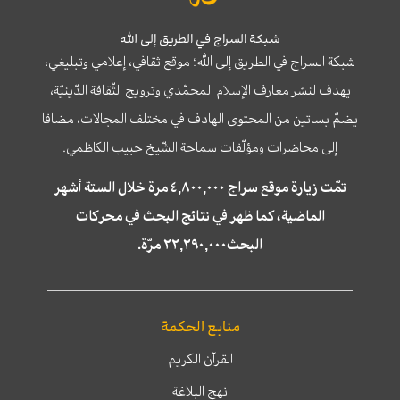
شبكة السراج في الطريق إلى الله
شبكة السراج في الطريق إلى الله؛ موقع ثقافي، إعلامي وتبليغي،
يهدف لنشر معارف الإسلام المحمّدي وترويج الثّقافة الدّينيّة،
يضمّ بساتين من المحتوى الهادف في مختلف المجالات، مضافا
إلى محاضرات ومؤلّفات سماحة الشّيخ حبيب الكاظمي.
تمّت زيارة موقع سراج ٤,٨٠٠,٠٠٠ مرة خلال الستة أشهر
الماضية، كما ظهر في نتائج البحث في محركات
البحث٢٢,٢٩٠,٠٠٠ مرّة.
منابع الحكمة
القرآن الكريم
نهج البلاغة