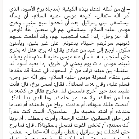
– إن من أمثلة الدعاء بهذه الكيفية: (مناجاة برخ الأسود، الذي
أمر الله –تعالى- كليمه موسى -عليه السلام- أن يسأله
ليستسقي لبني إسرائيل، بعد أن قحطوا سبع سنين.. وخرج
موسى -عليه السلام- ليستسقي لهم في سبعين ألفاً، فأوحى
الله -عز وجل- إليه: كيف أستجيب لهم، وقد أظلمت عليهم
ذنوبهم سرائرهم خبيثة، يدعونني على غير يقين، ويأمنون
مكري.. ارجع إلى عبد من عبادي يقال: له برخ، فقل له يخرج
حتى أستجيب له.. فسأل عنه موسى -عليه السلام- فلم يعرف،
فبينما موسى ذات يوم يمشي في طريق، إذا بعبد أسود قد
استقبله بين عينيه تراب من أثر السجود، في شملة قد عقدها
على عنقه، فمعرفة موسى -عليه السلام- بنور الله -عز وجل-
فسلم عليه، وقال له: ما اسمك؟.. فقال: اسمي برخ، قال: فأنت
طلبتنا منذ حين أخرج فاستسق لنا.. فخرج فقال في كلامه: ما
هذا من فعالك، ولا هذا من حلمك.. وما الذي بدا لك؟!..
أنقصت عليك عيونك، أم عاندت الرياح عن طاعتك، أم نفد ما
عندك، أم اشتد غضبك على المذنبين؟.. ألست كنت غفاراً
قبل خلق الخطائين، خلقت الرحمة، وأمرت بالعطف.. أم ترينا
أنك ممتنع، أم تخشى الفوت فتعجل بالعقوبة؟!.. قال: فما برح
حتى اخضلت بنو إسرائيل بالقطر، وأنبت الله –تعالى- العشب
في نصف يوم، حتى بلغ الركب قال: فرجع برخ، فاستقبله