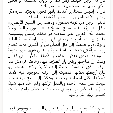
قال له الرجل حينئذ: وهل لك أن تريني السلسلة أو الحبل
الذي تغلّني به، لتسحبني بواسطته إليك؟..
قال له إبليس شامتاً: إنّ أمثالك يأتون نحوي بمجرّد إشارة منّي
إليهم، ولا يحتاجون إلى الحبل، فكيف بالسلسلة؟..
فانتبه الرجل من نومه مذعوراً، وذهب إلى الشيخ الأنصاري،
ونقل له الرؤيا.. فلما سمع الشيخ ذلك استوى جالساً، وأخذ
يحمد اللّه –تعالى- على سلامته من مكائد إبليس ووساوسه،
وقال: نع، لقد أصيبت زوجتي في الليلة البارحة بحالة الطلق
والولادة، واحتجتُ إلى مال أتمكّن من أن أشتري به ما تحتاج
إليه المرأة في هذه الحالة، فلم يكن عندي شيء سوى وديعة
استودعها عندي بعض المؤمنين كأمانة، ففكّرت في نفسي
وقلت: إنّ صاحبها يرضى بأن أتصرّف فيها، وخاصّة في مثل هذا
الوقت الذي أنا بأشدّ الحاجة إليها، ثمّ إذا وسّع اللّه -تعالى-
عليّ أرجعتها مكانها، فذهبت إلى الرف الموجود فيه الأمانة
لأخذها، لكنّي احتطت ورجعت.. وهكذا إلى سبع مرات، حتى
عزمت على عدم الأخذ، وبالفعل تركتها ولم آخذ منها شيئاً،
وسهّل اللّه الأمر على زوجتي ووضعت بسلامة.. ولعلّ هذا هو
تفسير الرؤيا التي رأيتها.
نعم، هكذا يحاول إبليس أن ينفذ إلى القلوب ويوسوس فيها،