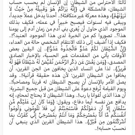
ثالثا: الاحتراس من الشيطان: إن الإنسان لم يحسب حساب
الشيطان، فالمشكلة في {إِنَّهُ يَرَاكُمْ هُوَ وَقَبِيلُهُ مِنْ حَيْثُ لاَ
تَرَوْنَهُمْ}، وهذه معركة غير متكافئة!.. أحدنا يدخل عملاً جديداً،
ويبقى فيه لسنوات فيصبح خبيراً في عمله، فكيف بذلك
الموجود الذي حاول أن يُغري بني آدم من زمانِ آدم إلى يومنا
هذا؟.. تصوروا كم من الخبرة لدى هذا الموجود العنيد؟!..
فكيف إذا أُضيف إلى ذلك الانتقام الشخصي حالة من العداء،
{إِنَّ الشَّيْطَانَ لَكُمْ عَدُوٌّ فَاتَّخِذُوهُ عَدُوًّا}.. إن اليقين بعض
الأوقات يأتي من المقدمات غير الحسية، بالإخبار الصادق
المصدق، {وَمَن يَعْشُ عَن ذِكْرِ الرَّحْمَنِ نُقَيِّضْ لَهُ شَيْطَانًا فَهُوَ لَهُ
قَرِينٌ}.. لذا على النساء الذين يخافون من الجن القرين، أن
يخافوا من الشيطان القرين؛ لأن هذه حقيقة قرآنية!.. وقد
يصل الأمر بالإنسان أن يصبح الشيطان له قريناً ومصاحباً!..
ويوم القيامة تُرفع دعوةٌ على الشيطانِ من قبل جميع البشرية:
أن هذا الذي أغوانا يا رب!.. وهذا الشيطان لا يحتاج لمحامٍ، إنه
يدافع عن نفسه أيما دفاع، ويقول: {وَمَا كَانَ لِيَ عَلَيْكُم مِّن
سُلْطَانٍ إِلاَّ أَن دَعَوْتُكُمْ فَاسْتَجَبْتُمْ لِي فَلاَ تَلُومُونِي وَلُومُواْ
أَنفُسَكُم مَّا أَنَاْ بِمُصْرِخِكُمْ وَمَا أَنتُمْ بِمُصْرِخِيَّ إِنِّي كَفَرْتُ بِمَا
أَشْرَكْتُمُونِ مِن قَبْلُ}.. هذا الشيطان القرين الذي ينبغي أن
نحسبُ حسابه!..