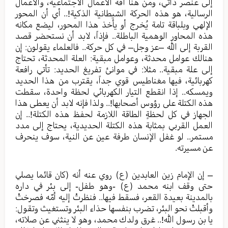
إلى عنصر ذاتي، ومن هنا آفة الأعمال الاجتماعية، والأعمال
الرسالية، هو هذه الحركة الشيطانية الذكية!.. أي أن المحور
الإلهي وبلباقة تامة يُخرج أو يأخذ هذا المحور، ليضع مكانه
هذه المحاور الوهمية الباطلة.. فإذاً، لابد أن نستحضر قصد
القربة إلى الله –عز وجل– في كل حركة.. فالعلماء يقولون: إن
هنالك عوامل محدثة، وعوامل مبقية: العلة المحدثة، تحتاج
إلى علة مبقية.. مثلا: في موانئ تفريغ الحديد: تأتي رافعة
كهربائية، فيها مغناطيس قوي جداً، يقترب من هذا الحديد
ويمسكه.. إذا انقطع التيار الكهربائي لحظة واحدة، سقطت
هذه الكتلة على رؤوس أصحابها!.. ولذا فإنه لابد أن يعطى هذا
الجهاز في كل لحظةٍ الطاقة اللازمة لحفظ هذه الكتلة!.. إن
العمل القربي بمثابة هذه الكتلة الحديدية، يحتاج إلى مدد
مستمر.. لو غفل الإنسان طرفة عين عن النية، سوف ينحرف
عن مسيرته.
– إن الإمام زين العابدين (ع) روي عنه أنه (كان قائما يصلي
حتى وقف ابنه محمد (ع) -وهو طفل- إلى بئر في داره
بالمدينة بعيدة القعر، فسقط فيها.. فنظرتْ إليه أمّه فصرختْ
وأقبلتْ نحو البئر، تضرب بنفسها حذاء البئر وتستغيث وتقول:
يا بن رسول الله!.. غرق ولدك محمد، وهو لا ينثني عن صلاته،