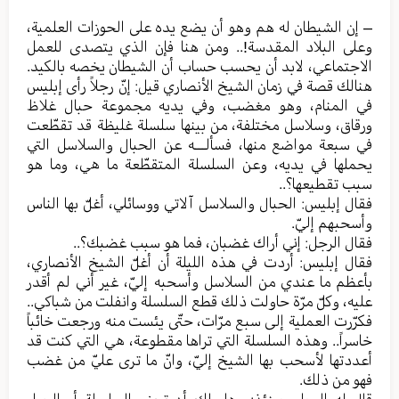
– إن الشيطان له هم وهو أن يضع يده على الحوزات العلمية،
وعلى البلاد المقدسة!.. ومن هنا فإن الذي يتصدى للعمل
الاجتماعي، لابد أن يحسب حساب أن الشيطان يخصه بالكيد.
هنالك قصة في زمان الشيخ الأنصاري قيل: إنّ رجلاً رأى إبليس
في المنام، وهو مغضب، وفي يديه مجموعة حبال غلاظ
ورقاق، وسلاسل مختلفة، من بينها سلسلة غليظة قد تقطّعت
في سبعة مواضع منها، فسألـــه عن الحبال والسلاسل التي
يحملها في يديه، وعن السلسلة المتقطّعة ما هي، وما هو
سبب تقطيعها؟..
فقال إبليس: الحبال والسلاسل آلاتي ووسائلي، أغلّ بها الناس
وأسحبهم إليّ.
فقال الرجل: إني أراك غضبان، فما هو سبب غضبك؟..
فقال إبليس: أردت في هذه الليلة أن أغلّ الشيخ الأنصاري،
بأعظم ما عندي من السلاسل وأسحبه إليّ، غير أني لم أقدر
عليه، وكلّ مرّة حاولت ذلك قطع السلسلة وانفلت من شباكي..
فكرّرت العملية إلى سبع مرّات، حتّى يئست منه ورجعت خائباً
خاسراً.. وهذه السلسلة التي تراها مقطوعة، هي التي كنت قد
أعددتها لأسحب بها الشيخ إليّ، وانّ ما ترى عليّ من غضب
فهو من ذلك.