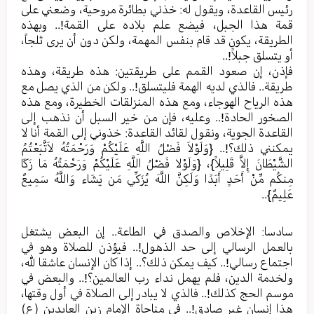
رئيس القاعدة، ويقول له: خذني بطائرة مروحية، وضعني على
قمة هذا الجبل، فيضع علم بلاده على القمة!.. وبهذه
الطريقة، يكون قد قام بنفس المهمة، ولكن دون أن يرى ثلجاً،
أو يتسلق جبلاً!..
فإذن، إن صعود القمم على طريقتين: هذه طريقة، وهذه
طريقة.. فالذي لديه الهمة فليتسلق!.. ولكن من الذي يصل مع
هذه الرياح الهوجاء، ومع هذه المنزلقات الخطيرة، ومع هذه
الصخور الحادة!.. وعليه، فإن من خير السبل أن نذهب إلى
القاعدة الجوية، ونقول لقائد القاعدة: خذوني إلى القمة أنا لا
يمكنني ذلك؟!.. {وَلَوْلاَ فَضْلُ اللَّهِ عَلَيْكُمْ وَرَحْمَتُهُ لاَتَّبَعْتُمُ
الشَّيْطَانَ إِلاَّ قَلِيلاً}، {وَلَوْلا فَضْلُ اللَّهِ عَلَيْكُمْ وَرَحْمَتُهُ مَا زَكَا
مِنكُم مِّنْ أَحَدٍ أَبَدًا وَلَكِنَّ اللَّهَ يُزَكِّي مَن يَشَاء وَاللَّهُ سَمِيعٌ
عَلِيمٌ}..
سادسا: الإخلاص والصدق في الطاعة.. إن البعض يشتغل
بالعمل الرسالي إلى حد الذهول!.. فيؤذن للصلاة وهو في
اجتماع رسالي!.. كيف يمكن ذلك؟.. إذا كان الإنسان عاشقا لله،
ولخدمة الدين، فلم يهمل نداء رب العالمين؟!.. والبعض في
موسم الحج كذلك!.. فالذي لا يبادر إلى الصلاة في أول وقتها،
هذا إنسان غير صادق!.. في مناجاة الإمام زين العابدين (ع)