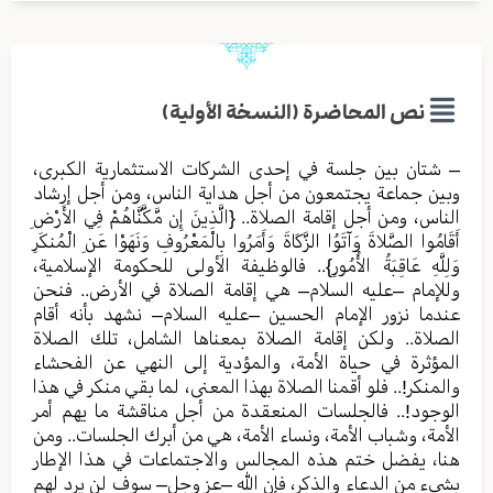
نص المحاضرة (النسخة الأولية)
– شتان بين جلسة في إحدى الشركات الاستثمارية الكبرى،
وبين جماعة يجتمعون من أجل هداية الناس، ومن أجل إرشاد
الناس، ومن أجل إقامة الصلاة.. {الَّذِينَ إِن مَّكَّنَّاهُمْ فِي الأَرْضِ
أَقَامُوا الصَّلاةَ وَآتَوُا الزَّكَاةَ وَأَمَرُوا بِالْمَعْرُوفِ وَنَهَوْا عَنِ الْمُنكَرِ
وَلِلَّهِ عَاقِبَةُ الأُمُورِ}.. فالوظيفة الأولى للحكومة الإسلامية،
وللإمام –عليه السلام– هي إقامة الصلاة في الأرض.. فنحن
عندما نزور الإمام الحسين –عليه السلام– نشهد بأنه أقام
الصلاة.. ولكن إقامة الصلاة بمعناها الشامل، تلك الصلاة
المؤثرة في حياة الأمة، والمؤدية إلى النهي عن الفحشاء
والمنكر!.. فلو أقمنا الصلاة بهذا المعنى، لما بقي منكر في هذا
الوجود!.. فالجلسات المنعقدة من أجل مناقشة ما يهم أمر
الأمة، وشباب الأمة، ونساء الأمة، هي من أبرك الجلسات.. ومن
هنا، يفضل ختم هذه المجالس والاجتماعات في هذا الإطار
بشيء من الدعاء والذكر، فإن الله –عز وجل– سوف لن يرد لهم