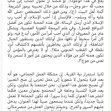
يقع في هذا الوجود!.. لو أمكننا أن نحول الشاب إلى شاب
محب لله –عز وجل–، وذلك من خلال تحبيبه برموز الشريعة:
أئمة أهل البيت (ع)، ومن فوق ذلك المصطفى -صلى الله
عليه وآله وسلم–.. فالإنسان إذا أحب الإسلام، أو أحب رب
الإسلام الذي أرسل الرسالة، فإن هذه المحبة تكون من أفضل
الدوافع للعمل!.. وفي علم البرمجة اللغوية العصبية، وبشكل
عام: من المعروف أن الذي أحب أمراً من الأمور، أبدع فيه، ولو
كان أمراً سخيفاً أو تافهاً، مثل أولئك الذين يتسلقون الجبال
الشاهقة، أو أولئك الذين يخاطرون بأنفسهم لاكتشاف أبرد
نقطة في القطب الجنوبي مثلا!.. أو لا يفترض بالمؤمن أن
تكون همته أكبر من هؤلاء الذين يبحثون عن أمور لا تسمن ولا
تغني من جوع؟!..
ثانيا: استمرار نية القربة.. إن مشكلة العمل الجماعي، هو أنه
بعد فترة يتحول لا شعورياً إلى عمل تحزبي إن صح التعبير؛
أي نُصبح نعشق هذا العنوان.. نحن اجتمعنا بلا عناوين، ولكن
بعد فترة اكتسبنا وجاهة في المجتمع بعنوان معين، فكلما
انتشر هذا العنوان كلما زدنا سروراً.. قد تكون الجماعة لا تعمل
شيئاً جديداً، ولكن عندما يسمعون صيتاً لهذا العنوان، يدخل
عليهم السرور والفرح.. وحينئذٍ يتحول العمل من عنصر مثالي