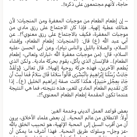
حاجة، لأنهم مجتمعون على ذكره!..
– إن إطعام الطعام من موجبات المغفرة ومن المنجيات؛ لأن
هنالك عطية إلهية.. فإذا كان الاجتماع على رزق مادي من
موجبات المغفرة، فكيف بالاجتماع على رزق معنوي؟!.. عن
أبي عبد الله (ع) قال: (المنجيات: إطعام الطعام، وإفشاء
السلام، والصلاة بالليل والناس نيام)، وعن أبي الحسن -عليه
السلام- قال: (من موجبات مغفرة الله -تبارك وتعالى- إطعام
الطعام).. فالإنسان الذي يأكل، يقوم بحركة مادية.. ولكن الذي
يُطعم الآخرين، فهذه حركة روحية إلهية!.. قال تعالى: {وَلَقَدْ
جَاءَتْ رُسُلُنَا إِبْرَاهِيمَ بِالْبُشْرَى قَالُواْ سَلامًا قَالَ سَلامٌ فَمَا لَبِثَ أَن
جَاءَ بِعِجْلٍ حَنِيذٍ}، هكذا كانت صفة إبراهيم الخليل (ع).. إذا
كان تقديم الطعام المادي للغير، هذه نتيجته، فما هي النتيجة
عندما تكون المقدمة إطعام الطعام المعنوي؟!..
بعض قواعد العمل الديني وخدمة الغير:
أولاً: الانطلاق من عالم المحبة.. إن بعض علماء الأخلاق، يرون
أن من أقرب السبل إلى المحبة الإلهية، هو تحبيب الخلق بالله
-عز وجل– وسلوك طريق المحبة.. فهذا أشرف ما يمكن أن