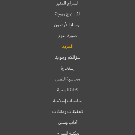
السراج المنير
لكل زوج وزوجة
الوصايا الأربعون
صورة اليوم
المزيد
سؤالكم وجوابنا
إستخارة
محاسبة النفس
كتابة الوصية
مناسبات إسلامية
تحقيقات ومقالات
آداب وسنن
مكتبة السراج