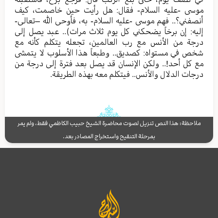
موسى -عليه السلام- فقال: هل رأيت حين خاصمت، كيف
أنصفني؟.. فهم موسى -عليه السلام- به، فأوحى الله –تعالى-
إليه: إن برخاً يضحكني كل يوم ثلاث مرات).. عبد يصل إلى
درجة من الأنس مع رب العالمين، تجعله يتكلم كأنه مع
شخص في مستواه: كصديق.. وطبعاً هذا الأسلوب لا يتمشى
مع كل أحد!.. ولكن الإنسان قد يصل بعد فترة إلى درجة من
درجات الدلال والأنس.. فيتكلم معه بهذه الطريقة.
ملاحظة: هذا النص تنزيل لصوت محاضرة الشيخ حبيب الكاظمي فقط، ولم يمر
بمرحلة التنقيح واستخراج المصادر بعد.