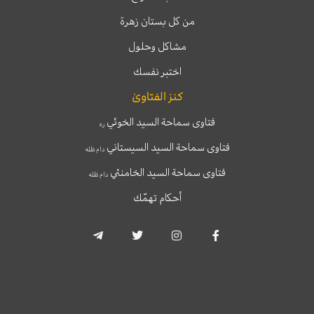
من كل بستان زهرة
مشاكل وحلول
اختبر نفسك
كنز الفتاوىٰ
فتاوى سماحة السيد الخوئي
ره
فتاوى سماحة السيد السيستاني
دام ظله
فتاوى سماحة السيد الخامنئي
دام ظله
أحكام تهمّك
T
T
I
F
e
w
n
a
l
i
s
c
e
t
t
e
g
t
a
b
r
e
g
o
a
r
r
o
m
a
k
-
m
-