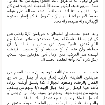
غير أنّ أولياء اللّه قد عرفوا ذلك، فقاموا بتأييد من اللّه -تعالى-
بسدّ الطريق عليه، ليكونوا مصداقاً للحديث الشريف: (من كان
من الفقهاء صائناً لنفسه، حافظاً لدينه، مخالفاً على هواه،
مطيعاً لأمر مولاه فللعوام أن يقلّدوه).. فلكل إنسان مستواه
الإيماني، وله صيده، وله فخه.
رابعا: عدم الحسد.. إن الشيطان له طريقتان: تارة يقضي على
كلِ فردٍ بطلقة مناسبة له، ومرة يبحث عن مصادر التغذية: من
الذي يُغذي الناس؟.. ومن الذي تصدى لهداية الناس؟.. أيّ
جماعة، وأيّ فئة، أو أيّ جمعية، أو أيّ مسجد.. فيذهب
ليسمم هذا المركب، فعن الإمام أمير المؤمنين عليه السلام:
(لكل شيء آفة، وآفة العلماء الحسد)!..
خامسا: طلب المدد من الله -عز وجل-.. إن صعود القمم على
طريقتين: الطريقة الأولى: إنسان يريد أن يصل إلى مدارج
الكمال بالزحف، وصعود الجبال!.. كما يتسلق أولئك الرواد،
بألف حيلة ليصل إلى قمة جبال الهيمالايا: منهم من يسقط،
ومنهم من يموت جوعاً، ومنهم من يموت برداً، إلى أن يصل أو
لا يصل القمة!.. ويضرب علم بلده على تلك القمة!..
والطريقة الثانية: إنسان يذهب إلى القاعدة الجوية، ويتفق مع