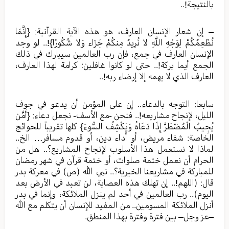
بالنتيجة!..
– إن شعار الإنسان العارف، هو هذه الآية القرآنية: {إِنَّمَا
نُطْعِمُكُمْ لِوَجْهِ اللَّهِ لا نُرِيدُ مِنكُمْ جَزَاء وَلا شُكُورًا}!.. لو وجد
الإنسان العارف في جمع، فإن رب العالمين سيبارك في ذلك
الجمع أيما بركة!.. حتى لو كانوا غافلين؛ كرامة لهذا العارف،
العارف الذي لا يهمه إلا إرضاء ربه!..
سابعا: التوجه بالدعاء.. إن على المؤمن أن يدعو في جوف
الليل، لإنجاح مشاريعه!.. فنحن -مع الأسف- نجعل دعاء: {أَمَّن
يُجِيبُ الْمُضْطَرَّ إِذَا دَعَاهُ وَيَكْشِفُ السُّوءَ} كلها تقريباً للحوائج
الخاصة: شفاء مريض، أو أداء دين، أو قدوم مسافر… الخ..
لماذا لا نستعمل هذا الأسلوب لإنجاح المشاريع؟.. هل من
الحرام أن نعمل ختمة صلوات، أو ختمة قرآن في شهر رمضان
للمباركة في مشاريعنا الخيرية؟.. نبي الله (ص) في معركة بدر
قال: (اللهم!.. إن تهلك هذه العصابة، لن تعبد في الأرض بعد
اليوم).. رب العالمين في أحد لم ينزل الملائكة، وإنما في بدر
أنزل الملائكة المسومين.. من المفيد للإنسان أن يتكلم مع الله
–عز وجل– بين فترة وفترة بهذا المنطق.