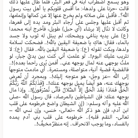
وهو يسمع اضطراب ابنه في قعر البئر، فلما طال عليها ذلك
قالت -حزنا على ولدها-: ما أقسى قلوبكم يا أهل بيت رسول
الله؟.. فأقبل على صلاته ولم يخرج عنها إلا عن كمالها وإتمامها،
ثم أقبل عليها وجلس على أرجاء البئر ومد يده إلى قعرها،
وكانت لا تنُال إلا برشاء (أي حبل) طويل، فأخرج ابنه محمدا
(ع) على يديه يناغي ويضحك، لم يبتل له ثوب ولا جسد
بالماء، فقال: هاكِ يا ضعيفة اليقين بالله!.. فضحكت لسلامة
ولدها، وبكت لقوله (ع): يا ضعيفة اليقين بالله.. فقال (ع): لا
تثريب عليك اليوم!.. لو علمتِ أني كنت بين يديّ جبار، لو
ملتُ بوجهي عنه لمال بوجهه عني.. أفمن يُرى راحما بعده)!..
فالقضية قضية آنية، متواصلة، ومستمرة.. أي مادمتَ متوجهاً
إلى الله –عز وجل- هو متوجه إليك!.. وبمجرد أن تُعرض
بوجهك عنه، هو أيضاً يميل بوجهه عنك!.. {فَذَلِكُمُ اللَّهُ رَبُّكُمُ
الْحَقُّ فَمَاذَا بَعْدَ الْحَقِّ إِلاَّ الضَّلالُ فَأَنَّى تُصْرَفُونَ}!.. وإذا مال
بوجهه عنك: فإن الشياطين بالمرصاد، قال رسول الله -صلى
الله عليه وآله وسلم-: (إن الشيطان واضع خرطومه على قلب
ابن آدم، فإن هو ذكر الله –تعالى- خنس، وإن نسي الله –
تعالى- التقم قلبه).. خرطومه على قلب بني آدم يمده
بالفساد، وما يوجب الانحراف.. إنه منظرٌ مخيفٌ!..