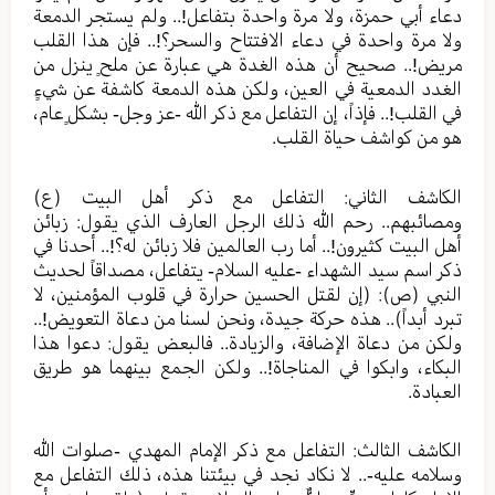
دعاء أبي حمزة، ولا مرة واحدة بتفاعل!.. ولم يستجر الدمعة
ولا مرة واحدة في دعاء الافتتاح والسحر؟!.. فإن هذا القلب
مريض!.. صحيح أن هذه الغدة هي عبارة عن ملحٍ ينزل من
الغدد الدمعية في العين، ولكن هذه الدمعة كاشفة عن شيءٍ
في القلب!.. فإذاً، إن التفاعل مع ذكر الله -عز وجل- بشكلٍ عام،
هو من كواشف حياة القلب.
الكاشف الثاني: التفاعل مع ذكر أهل البيت (ع)
ومصائبهم.. رحم الله ذلك الرجل العارف الذي يقول: زبائن
أهل البيت كثيرون!.. أما رب العالمين فلا زبائن له؟!.. أحدنا في
ذكر اسم سيد الشهداء -عليه السلام- يتفاعل، مصداقاً لحديث
النبي (ص): (إن لقتل الحسين حرارة في قلوب المؤمنين، لا
تبرد أبداً).. هذه حركة جيدة، ونحن لسنا من دعاة التعويض!..
ولكن من دعاة الإضافة، والزيادة.. فالبعض يقول: دعوا هذا
البكاء، وابكوا في المناجاة!.. ولكن الجمع بينهما هو طريق
العبادة.
الكاشف الثالث: التفاعل مع ذكر الإمام المهدي -صلوات الله
وسلامه عليه-.. لا نكاد نجد في بيئتنا هذه، ذلك التفاعل مع