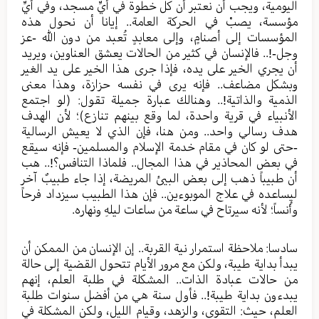
اليومية، ويجب أن نعتبر أن كل خطوة في أيِّ مسجد، وفي أيِّ
مؤسسة، يصبْ في الحركة العامة.. إيانا أن نحول هذه
المؤسسات إلى أصنامٍ، وإلى معابدٍ تُعبد من دون الله -عز
وجل-!.. فالإنسان في كثير من الحالات يعشق العناوين، ويريد
أن يجري الخير على يده، فإذا جرى هذا الخير على يد الغير
وبشكل مضاعف.. فإنه يرى في نفسه حزازة، وهذا معنى
الذمية والذاتية!.. وهنالك عبارة جميلة تقول: (لو اجتمع
الأنبياء في قرية واحدة، لما وقع بينهم تنازع)؛ لأن الهدف
هدف رسالي واحد.. ومن هنا، فإن الذي لا يعيش الرسالية
-حتى لو كان في مقام خدمة الإسلام والمسلمين- فإنه سيقع
في بعض المحاذير في هذا المجال.. فلماذا التنافس؟!.. هب
أن طبيباً ذهب إلى بعض البيئ المريضة، إذا جاء طبيبٌ آخر
ليساعده في علاج الموبوءين.. فإن هذا الطبيب سيزداد فرحاً
وأُنساً؛ لأنه سيرتاح في ساعة من ساعات ليلهِ ونهاره.
سادسا: ملاحظة استمرار نية القربة.. إن الإنسان من الممكن أن
يبدأ بداية طيبة، ولكن مع مرور الأيام تتحول القضية إلى حالة
من حالات عبادة الذات.. المشكلة في طلبة العلم، إنهم
يبدءون بداية طيبة!.. فأول سنة هي من أفضل سنوات طلبة
العلم، حيث: التقوى، والزهد، وقيام الليل، ولكن المشكلة في