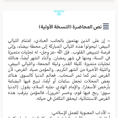
نص المحاضرة (النسخة الأولية)
– إن على الذين يهتمون بالجانب العبادي، اغتنام الليالي
البيض؛ ليحولوا هذه الليالي المباركة إلى محطة بيضاء، وإلى
فرصة لتبييض القلوب.. فإن الله -عز وجل- له تجليات متميزة
في السنة، ومنها في شهر رمضان.. وأثناء الشهر أيضاً، هنالك
تجليات متميزة: كليلة القدر، وليلة الجمعة، والليالي البيض،
والليلة الأخيرة من الشهر الكريم.. والمؤمن صياد الفرص، لأن
الفرص تمر كما تمر السحاب.. فعالم الدنيا كالسوق: هناك
بعض المحلات تجعل ساعات أو أياما، تبيع فيها البضاعة
بأرخصِ الأسعار!.. والإمام الهادي -عليه السلام- يقول: (الدنيا
سوق؛ ربح فيها قوم، وخسر آخرون)، فالمؤمن يترقب هذه
الفرص الاستثنائية، ليحقق التكامل في حياته.
– الآداب المعنوية للعمل الإسلامي: