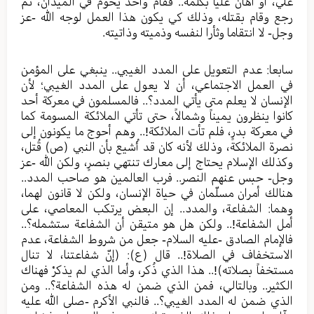
علي، أو أهان علياً بكلمة.. فقام وأخذ يحوم في الميدان، ثم
رجع وقام بقتله، وذلك كي يكون هذا العمل لوجه الله -عز
وجل- لا انتقاما وثأرا لنفسه وذميته وذاتيته.
سابعا: عدم التعويل على المدد الغيبي.. ينبغي على المؤمن
في العمل الاجتماعي، أن لا يعول على المدد الغيبي؛ لأن
الإنسان لا يعلم متى يأتي المدد؟.. فالمسلمون في معركة أحد
كانوا ينظرون يميناً وشمالاً، حتى تأتي الملائكة المسومة كما
في معركة بدرٍ، فلم تأت الملائكة!.. وهم أحوج ما يكونون إلى
نصرة الملائكة، وذلك لأنه كان قد أُشيع بأن النبي (ص) قُتل،
وكذلك الإسلام يحتاج إلى معارك تنتهي بنصرٍ، ولكن الله -عز
وجل- حبس عنهم النصر.. فرب العالمين هو صاحب المدد..
هنالك أمران مسلّمان في حياة الإنسان، ولكن لا قانون لهما،
وهما: الشفاعة، والمدد.. إن البعض يرتكب المعاصي، على
أمل الشفاعة!.. ولكن هل هو متيقن أن الشفاعة ستشمله؟..
فالإمام الصادق -عليه السلام- جعل من شروط الشفاعة، عدم
الاستخفاف في الصلاة!.. قال (ع): (إنّ شفاعتنا، لا تنال
مستخفاً بصلاته)!.. هذا الذي ذُكر، وأما الذي لم يذكرْ فهناك
الكثير.. وبالتالي، فمن الذي ضمن له هذه الشفاعة؟.. ومن
الذي ضمن له المدد الغيبي؟.. فالنبي الأكرم -صلى الله عليه