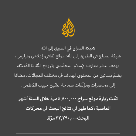
شبكة السراج في الطريق إلى الله
شبكة السراج في الطريق إلى الله؛ موقع ثقافي، إعلامي وتبليغي،
يهدف لنشر معارف الإسلام المحمّدي وترويج الثّقافة الدّينيّة،
يضمّ بساتين من المحتوى الهادف في مختلف المجالات، مضافا
إلى محاضرات ومؤلّفات سماحة الشّيخ حبيب الكاظمي.
تمّت زيارة موقع سراج ٤,٨٠٠,٠٠٠ مرة خلال الستة أشهر
الماضية، كما ظهر في نتائج البحث في محركات
البحث٢٢,٢٩٠,٠٠٠ مرّة.