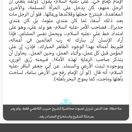
الإمام كإمامٍ حيٍّ.. عليٌّ -عليه السلام- يقول: (ولقد بلغني أن
الرجل منهم، كان يدخل على المرأة المسلمة، والأخرى
المعاهدة.. فينتزع حجلها وقلائدها ورعاثها.. فلو أن الرجل مات
بعد ذلك آسفا، لما كان عندي ملوما، بل كان عندي
جديرا).. فصاحب الأمر -عليه السلام- هو ولد علي، وهو على
امتداد خط علي -عليه السلام-، ويحمل نفس المشاعر.. فإذا
أراد الإنسان أن يبارك له رب العالمين في أعماله،
فليربط أعماله بهذا الوجود الطاهر المبارك.. فإذن، إن على
المؤمن قبل كل عمل، وأثناء العمل، وحين العمل.. يحاول أن
يتذكر صاحب الرعاية لهذه الأمة!.. فبيمنه رُزق الورى،
وبوجوده ثبتت الأرض والسماء.. عن أبي جعفر الباقر -عليه
السلام- أنه قال: (لو أن الإمام رفع من الأرض ساعة، لساخت
بأهلها وماجت، كما يموج البحر بأهله).
ملاحظة: هذا النص تنزيل لصوت محاضرة الشيخ حبيب الكاظمي فقط، ولم يمر
بمرحلة التنقيح واستخراج المصادر بعد.