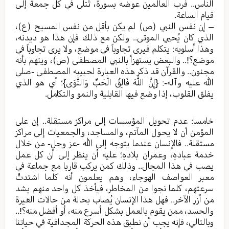
الناس.. فرب العالمين عوضه بسورة، تُتلى في كل جمعة إلى
قيام الساعة.
– إن نفس النبي (ص) لم يكن بأقل من نفس المسيح (ع)،
الذي كان يُحيي الموتى.. ولكن مع ذلك فإن هذا هو ديدنه،
وهذا أسلوبه: يتكلم فيرى تجاوباً في موضع، ولا يرى تجاوباً في
موضع؟!.. والبعض يستهزأ بالنبي المصطفى (ص)، ويتهم بأنه
مجنون.. والقرآن قد ذكر هذه العبارة لحبيبه المصطفى -صلى
الله عليه وآله-: {إِنَّ اللَّهَ فَالِقُ الْحَبِّ وَالنَّوَى}؛ أي هو الذي
يفلق القلوب، إذا وضع فيها القابلية والنمو والتكامل.
خامسا: عدم تحويل المؤسسات إلى مراكز مستقلة.. إن على
المؤمن أن لا يحول المآتم، والمساجد، والجمعيات إلى مراكز
مستقلة.. فالإنسان عندما يتوجه إلى الله -عز وجل- من خلال
خدمة عبادهِ، وعمران بلادهِ؛ عليه أن ينظر إلى أن كل عمل
يصب في هذا المجال.. وذلك كمن يركب قاربا مع جماعة في
معبر العواصف الهوجاء، وهم يعلمون أنه كلما اشتدتْ
سرعتهم، كلما نجوا من المخاطر، فيأخذ كل واحد منهم يشد
من أزرِ الآخر.. فهل هذا الإنسان يُصاب بحالة من حالات الغيرة
والحسد، ممن يقوم بالعمل بشكل أسرع منه، أو أفضل منه؟!..
وبالتالي، فإنه يجب أن نطبق هذه الحركة المجدافية في حياتنا