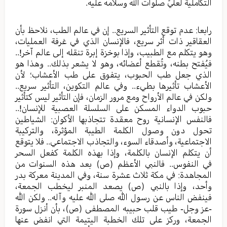
التكاملية لعليٍّ صلوات الله وسلامه عليه.
رابعا: عدم توقع التأثير السريع.. إن في عالم الطب، نلاحظ بأن
العقاقير ذات أثر سريع، فالإنسان الذي في غرفة العمليات،
وهو يتكلم مع الطبيب، وإذا بوخزة إبرة تنقله إلى عالم آخر!..
فيُفتح بطنه، وتُقطع أعضائه، وهو لا يشعر بذلك.. وهذا هو
الذي جعل طب الحبوب، يتفوق على طب الأعشاب؛ لأن
الأعشاب تأثيرها بطيء.. وفي عالم التكوين، التأثير سريع..
ولكن في عالم الأرواح ومع مرور الزمان، فإن التأثير ليس كتأثير
حبوب الدواء المسكن على السلسلة العصبية للإنسان!..
فالنفس الإنسانية روح معقدة تتجاذبها الأكوان: الشياطين
تحول دون وصول الكلمة الطيبة المؤثرة، والتركيبة
الاجتماعية، وأصدقاء السوء، والتجاذب الاجتماعي.. فلا يتوقع
أن يتكلم الإنسان بالكلمة، وإذا بهذه الكلمة كفعل السحر
في النفوس.. فالنبي الأعظم (ص) بعد هذه السنوات من
المجاهدة: في مكة ثلاث عشرة سنة، وفي المدينة معركة بدر
وأحد، وإذا بالنبي (ص) يصعد المنبر ليخطب الجمعة،
فينفض الناس عن رسول الله صلى الله عليه وآله.. ولكن الله
-عز وجل- طيب قلب حبيبه المصطفى (ص)، بأن أنزل سورة
الجمعة، وركز على تلك الخطبة اليتيمة التي انفض عنها