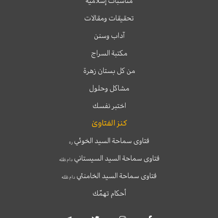
مناسبات إسلامية
تحقيقات ومقالات
آداب وسنن
مكتبة السراج
من كل بستان زهرة
مشاكل وحلول
اختبر نفسك
كنز الفتاوىٰ
فتاوى سماحة السيد الخوئي
ره
فتاوى سماحة السيد السيستاني
دام ظله
فتاوى سماحة السيد الخامنئي
دام ظله
أحكام تهمّك
T
T
I
F
e
w
n
a