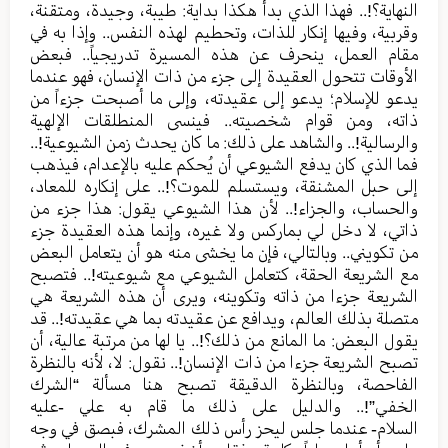
النهاية؟!.. فهذا الذي بدأ هكذا بداية: طيبة، وجيدة، ومتقنة،
وقربية، وفيها إنكار للذات، وتحطيم لهذه النفس.. وإذا به في
مقام العمل، ينحرف عن هذه المسيرة تدريجياً.. فبعض
الأوقات تتحول العقيدة إلى جزء من ذات الإنسان، فهو عندما
يدعو للإسلام؛ يدعو إلى عقيدته، وإلى ما أصبحت جزءاً من
ذاته، ومن قوام شخصيته.. فينسى المنطلقات الإلهية
والرسالية!.. والشاهد على ذلك: ما كان يحدث زمن الشيوعية!..
فما الذي كان يدفع الشيوعي أن يُحكم عليه بالإعدام، فيذهب
إلى حبل المشنقة، ويستسلم للموت؟!.. على إنكاره للمعاد،
والحساب، والجزاء!.. لأن هذا الشيوعي يقول: هذا جزء من
ذاتي، لا دخل لي بماركس ولا غيره، وإنما هذه العقيدة جزء
من تكويني.. وبالتالي، فإن ما يخشى منه هو أن يتعامل البعض
مع الشريعة الحقة، كتعامل الشيوعي مع شيوعيته!.. فتصبح
الشريعة جزءا من ذاته وتكوينه، ويرى أن هذه الشريعة هي
متصلة بذلك العالم، ويدافع عن عقيدته بما هي عقيدته!.. قد
يقول البعض: ما المانع من ذلك؟!.. يا لها من مرتبة عالية، أن
تصبح الشريعة جزءا من ذات الإنسان!.. نقول: لا، لأنه بالنظرة
الفاحصة، وبالنظرة الدقيقة تصبح هنا مسألة “الشرك
الخفي”!.. والدليل على ذلك ما قام به علي -عليه
السلام- عندما جلس ليحز رأس ذلك المشرك، فبصق في وجه