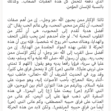
الذي دفعه لتحمل كل هذه العقبات الصعاب.. وكذلك
بالنسبة للإنسان المؤمن.
ثالثا: الإكثار ممن يحبون الله -عز وجل-.. إن من أهم صفات
المحب، أن يُكثر من محبي المحب، وفي عالم الحب يقال: “إن
أفضل هدية تُقدم إلى المحبوب، هي أن تُكثر من
القلوب المحبة له”.. لو جاء أحدهم لمن يحب بأغلى التحف
والهدايا، وهناك محب آخر روج له شخصياً.. فإنه يرى أن هذه
الحركة لا تقاس بهذه المواد الجامدة من الهدايا!.. إن من
أفضل سبل القرب إلى الله -عز وجل- أن يُكثر الإنسان ممن
يحب ربه.. روي أن رسول الله -صلى الله عليه وآله وسلم- بعث
عليا في سرية، فرؤيا رافعا يديه وهو يقول: (اللهم لا تمتني
حتى تريني عليا)!.. فالنبي (ص) كان لا يتحمل فراق علي كثيراً،
وقد ورد في الحديث الشريف أن الله –تعالى- خاطب نبيه
-أثناء رحلة المعراج- بأحب الأصوات إليه، وهو صوت علي
عليه السلام.. وبالرغم من هذا التوازن التام بين الروحين، فإن
النبي الأكرم (ص) يبعث علياً (ع) إلى اليمن!.. في هذه
السفرة التي ذهب فيها علي إلى اليمن، كم عانى من
العذاب على فراق حبيبه المصطفى، وكم عانى النبي (ص)
أيضاً من فراق حبيبهِ المرتضى!.. ولكن لابد من هذه الحركة