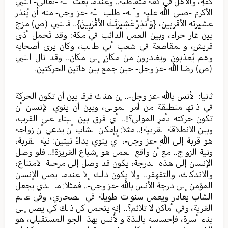
كفةٍ، والأهل في كفة متقاطبة.. وعندما بعث الله -تعالى- النبي
الأكرم -صلى الله عليه وآله- طلب الله -عز وجل- منه أن يُنذر
عشيرته الأقربين، {وَأَنذِرْ عَشِيرَتَكَ الأَقْرَبِينَ}.. فالنبي (ص) مزج
بين غار حراء، وبين العمل الدائب في مكة: وقد تَحمل أذى
قريشٍ، والمقاطعة في شعبِ أبي طالب، وكان يرى أصحابه
وهم يُعذبون ويغادرون من مكانٍ إلى مكان.. وقد نال النبي
(ص) رضا الله -عز وجل- حين جمع بين هاتين الحركتين.
ثانيا: الأنس بالله -عز وجل-.. إن هناك فرقا بين أن تكون الحركة
في ذاتها منطلقة من أمر المولى، وبين أن ينوي الإنسان أن
تكون حركته بأمرِ المولى؟!.. أي فرق بين البناء على القرب،
وبين الانطلاقة القربية!.. مثلا: بإمكان الشاب أن يدعي أن زواجه
هو قربة إلى اللهِ -عز وجل-، أي ينوي بداءً نيتين: نية القربة،
ونية الزواج.. مع أن واقع العمل هو إشباع الغريزة!.. فلو وصل
الإنسان إلى هذه الدرجة، يكون قد وصل إلى مرحلة الامتناع،
والاندكاك، والتقهقر.. ولا يكون ذلك إلا عندما يصل الإنسان
المؤمن إلى درجة الأنس بالله -عز وجل-.. فمثلا: ما الذي يجعل
الشاب يغادر ويعمل سنوات طويلة في الصحاري، وفي عالم
الغربة، وفي أماكن لا تلائم؟.. إنه يتحمل كل ذلك كي يصل إلى
بناء أسرة، فإحساسه باللذة والأُنس بهذا الجو المستقبلي، هو