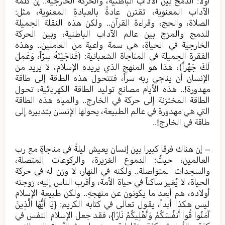
أولا: الدمج بين الآداب الباطنية، والحركة الخارجية.. إن كلمة
الآداب المعنوية، تقترن عادةً بالعبادةِ المعنوية، مثل:
الصلاة، والحج، وقراءة القرآن.. ولكن هذه النقلة الجميلة
للدمج والمزج بين عالم الآداب الباطنية، وبين الحركة
الخارجية في الحياةِ، هي سمة واعية من العاملين.. وهذه
الفقرة الجميلة في المناجاة الشعبانية: (فَناجَيْتَهُ سِرّاً، وَعَمِلَ
لَكَ جَهْراًً)، هذا هو المنهج الذي يريده الإسلام، لا يريد من
الإنسان أن يناجي ربه سراً، فتتحول هذه الطاقة إلى طاقة
مهدورة!.. هذه الأيام مصانع توليد الطاقة الكهربائية، تحول
الطاقة المختزنة إلى حركة في الخارج.. والمياه هذه الطاقة
التي هي مهدورة في عالم الطبيعة، يحولها الإنسان بتدبيره إلى
طاقة في الخارج!..
– إن هناك فرقا كبيرا بين إنسان يعيش ليلةً في مناجاةٍ مع رب
العالمين، حيثُ: الدموع الغزيرة، والركوعات المتصلة،
والسجدات المتواصلة.. ولكنه في النهار، لا وزن له في حركة
الحياة، لا يُغير ساكناً في حياة الأمة، وأقرب الناس إليه، زوجته
أولاده، هم أبعد ما يكونون عن منهجهِ.. ولكن طبيعة الإسلام
ليس هكذا أبداً، يقول تعالى في كتابه الكريم: {يَا أَيُّهَا الَّذِينَ
آمَنُوا قُوا أَنفُسَكُمْ وَأَهْلِيكُمْ نَارًا}، فقد جعل الإسلام النفس في