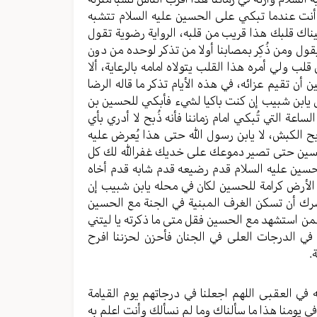
 أنت عندما تبکي علی الحسین علیه السلام تتشبه
یناك قلبك هذا قریب من قلبه، الروایة رضویة تقول
 یقول ومن ذُکِر بمصابنا أولا من تذکر لوحده من دون
 ولي أمره هذا القلب یتولاه امامه بالرعایة، ألا
ن أن تقيم عزائه، في هذه الأیام تذکر ما قاله الرضا
قول یابن شبیب إن کنت باکیا لشيء فأبکي للحسین بن
ساعة التي تُبکي امام زماننا فأنه ذُبح لا أدري بأي
بح الکبش، لا یابن رسول الله حتی هذا یُعرض علیه
لحسین حتی تصیر دموعك علی خدیك غفرالله لك کل
 الحسین علیه السلام قدم رضیعه قدم شابه قدم أخاه
الأرض کرامة للحسین لکان في محله یابن شبیب إن
رك أن تسکن الغرف المبنیة في الجنة مع الحسین
من استشهد مع الحسین فقل متی ما ذکرته یا لیتني
 في الدرجات العلی في الجنان فأحزن لحزننا افرح
.
ینه في العقبی اللهم اجعلنا في درجاتهم یوم القیامة
في یومنا هذا ما سألناك وما لم نسألك وأنت اعلم به