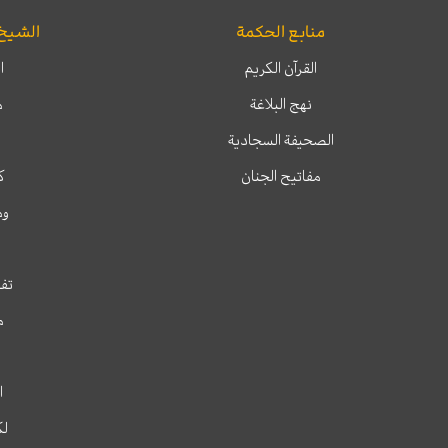
منابع الحكمة
الشيخ
القرآن الكريم
ا
نهج البلاغة
م
الصحيفة السجادية
مفاتيح الجنان
ك
وم
تفس
م
ا
لك