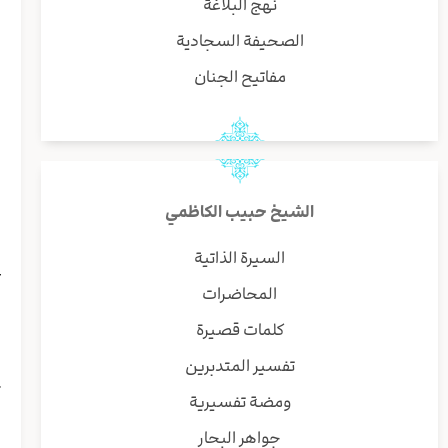
نهج البلاغة
ب
و
الصحيفة السجادية
س
مفاتيح الجنان
ا
ل
س
ا
ب
ا
الشيخ حبيب الكاظمي
ا
ا
السيرة الذاتية
ع
المحاضرات
ق
ص
كلمات قصيرة
ا
تفسير المتدبرين
ا
ت
ومضة تفسيرية
ب
جواهر البحار
ا