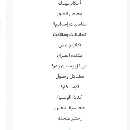
أحكام تهمّك
ع
معرض الصور
ب
م
مناسبات إسلامية
م
تحقيقات ومقالات
ت
ع
آداب وسنن
ع
مكتبة السراج
ب
ا
من كل بستان زهرة
ذ
مشاكل وحلول
ق
س
الإستخارة
ف
كتابة الوصية
ک
ل
محاسبة النفس
إختبر نفسك
ا
ا