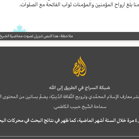
نا بلغ ارواح المؤمنین والمؤمنات ثواب الفاتحة مع الصلوات.
ملاحظة: هذا النص تنزيل لصوت محاضرة الشيخ حب
شبكة السراج في الطريق إلى الله
نشر معارف الإسلام المحمّدي وترويج الثّقافة الدّينيّة، يضمّ بساتين من المحت
سماحة الشّيخ حبيب الكاظمي.