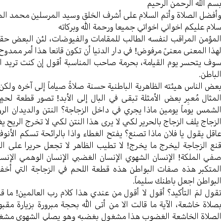
سم الله الرحمن الرحیم
أفضل الصلاة وأتم السلام علی أشرف الخلق وسید المرسلین محمد ال
لام علیکم اخواني اخواتي جمیعا ورحمة الله وبرکاته
لمؤمن المراقب لنفسه الطالب للمقامات والفیوضات، لئن البعض حقیق
هذا المعنی معنیً مرفوض! في دار الدنیا أن تکون قانعا هذا أمر ممدوح
وف یتحسر یوم القیامة، بحرمة صاحب المناسبة أقول إن کنت ترید ا
لباطن.
عض الناس هیئته الظاهریة الباطنیة حسنة صلاةً صیاماً إلی آخره ولکن 
لمثال مُعبِر بعض الأمثلة تبقی في البال إلی الأبد! تصور قطعة لح
لشمس یوماً یومین ماذا یجري في داخل الزجاجة؟ النتن والدیدان الر
لزجاج یلف الزجاج بالحریر لکي لا یری هذا النتن لکي لا تخرج الریح ی
اقل یقول یا فلان ماذا تصنع؟ یفتح الغطاء واذا بالرائحة تسکم الأنوف
نع الزجاجة لیخرج ما یخرج! لا تطیب الظاهر لا تجعل حریرا علی الخ
في الملکة! الإنسان الشهوي الإنسان الغضبي الإنسان الوهمي الإنس
لمتکبر هذه صفات البواطن هذه قطعة اللحم في الزجاجة التي أخفی
لبواطن اجعل باطنك سلیماً.
قول لمَ التأکید؟ أقول لا أقول من عندي هذا کلام رب العالمین! ما قالت
صلاة خاشعة، الآیة ما قالت الا من أتی الله بحجة مبرورة بزیارة م
لصلاة الخاشعة الغضوب هذا مشغول بغضبه وهو یصلي الشهوي مشغول