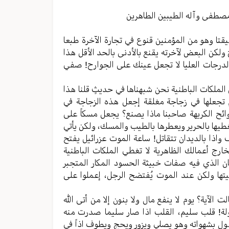
مستوى
الصوت.
مصطفی وآله الطیبین الطاهرین
تا وهو من المؤمنین قنوع في تجارة الآخرة طبعا
 ولکن البعض لآخرته یقنع بالأدنی بالحد الأقل هذا
لدرجات العلیا لا تجعل عینك علی الجوارح! صفي
الملکات الباطنیة نحن شبهناها في حدیثٍ قلنا هذا
مٍ تجعلها في زجاجة مغلقة إجعل هذه الزجاجة في
وائح الکریهة صاحبنا ماذا یصنع؟ یجعل مسكاً علی
غطیها بالحریر ویعطرها بالطیب والمسك، ولکن یأتي
 واذا بالدیدان تتقاتل! ساعة الموت عزرائیل یفتح
ارج أعمالك الظاهریة لا تغطي الملکات الباطنیة
ان الذي فیه صفات خبیثة الحسود المکار المتجبر
تها ولکن عند الموت یُفتضح الرجل، إعملوا علی
 الآیة؟ یوم لا ینفع مال ولا بنون إلا من أتی الله
قبولة! قلب سلیم، القلب اذا صار سلیما صدرت منه
 بشهواته وهو یصلي ویزور ویحج ویطوف اذاً في