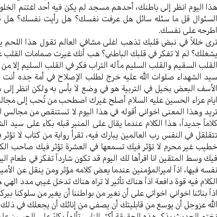
ذا الیوم انظر إلی باطنك، أحدهم مسجد لم یکن فیه أحد اغتنم الخلو
لسئوال قل ما سئله سائل هل عرفت نفسك؟ هل رأیت نفسك؟ هل قی
طرحه علی نفسك.
ری خللاً في نبض قلبك تذهب اغلی مشافي العالم تقول هذا اللحم ین
شغلك؟ لم لا تفکر في قلبك الباطني؟ هب أنك غیرت صمامات القلب غی
لقلب السقیم والقلب السلیم مآله التراب فکر في القلب السلیم إلا من أ
ید الشهداء صلوات الله علیه خرج لطلب الإصلاح في أمة جده أنت
لأسف البعض بخیل في التربیة هو في وضع لا بأس به ولکن انظر إلی من 
یام عزاء الحسین علیه السلام أصلح غیرك اصطحب من تُحب إلی مجا
رید وهذا المعنی اخواني أقوله في هذا الیوم لا تستنقص من مجالس اه
لاماً جدیداً، هذا الکلام عندما یقال علی المنبر قبله بکاء علی سید 
تقلقل في النفس رب العالمین یبارك فیه، تقرأ روایة من کتاب لا تؤث
طیب غیر محرم لا تؤثر فیك تسمعها في العشرة تؤثر فيك صاحب الکلا
یك وسط المتقین انا اقرأها لك الیوم قد تکون شارداً تفکر في طعام ال
فسه فیها، اذاً امیرالمؤمنین عندما یعض کلامه مؤثر ومن ینقل عن الأم
لکلام فیه قوة دافعة اذاً هناك تأثیر لا تراه هناك تدخل غیبي مدد ال
ذاً بنائنا اخواني اخواتي علی أن نغیر من بواطننا أن یغیر من سلوکنا
لله عزوجل أن یوسع من قابلیتك أن یصفي من إنائك أن یجعلك في ذلك ا
ختم الحدیث بذکر هذه الحقیقة أکثر الناس تألماً بکاءً علی الحسین علیه ا