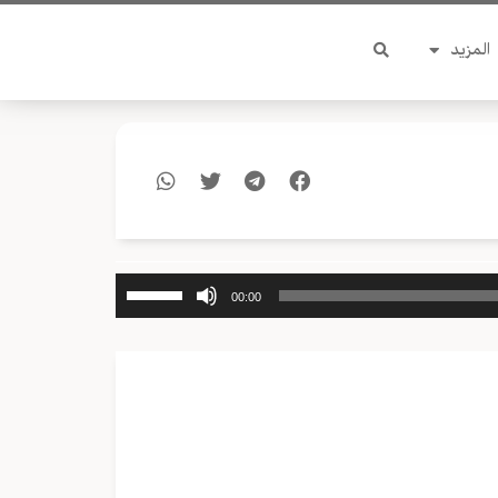
المزيد
استخدم
00:00
مفاتيح
الأسهم
أعلى/
أسفل
لزيادة
أو
خفض