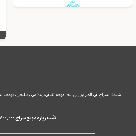
م
شبكة السراج في الطريق إلى الله؛ موقع ثقافي، إعلامي وتبليغي، يهدف ل
تمّت زيارة موقع سراج ٤,٨٠٠,٠٠٠ مرة خلال الستة أشهر الماضية، كما ظهر في نتائج البحث في محركات البحث٢٢,٢٩٠,٠٠٠ مرّة.