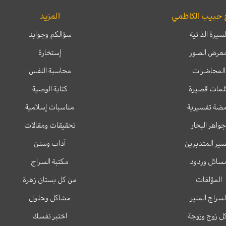
 حبيب الكاظمي
المزيد
لسيرة الذاتية
سؤالكم وجوابنا
عرض الصور
إستخارة
المحاضرات
محاسبة النفس
لمات قصيرة
كتابة الوصية
ضة تفسيرية
مناسبات إسلامية
جواهر البحار
تحقيقات ومقالات
ير المتدبرين
آداب وسنن
سائل وردود
مكتبة السراج
المؤلفات
من كل بستان زهرة
لسراج المنير
مشاكل وحلول
ل زوج وزوجة
اختبر نفسك