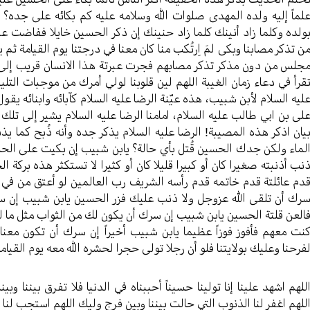
لماً إلیه ولده المهدی صلوات الله وسلامه علیه کم بکائه علی جده؟
ولده وکلما زاد أنینك کلما زاد حنینك إن ذکر الحسین خایلا ففاضت ع
ن تذکر مصابنا وبکی لمَ اِرتُکب منا کان معنا في درجتنا یوم القیامة ثم
جلس من دون مذکر تذکر مصابهم فجرت عبرتة هذا الانسان قریب إلی قلب
قرأ في دعاء زمان الغیبة اللهم لین قلوبنا لولي أمرك من موجبات التلیی
لیه السلام لأبن شبیب، هذه عیّنة الرضا علیه السلام کآبائه وابنائه ی
لی بن ابي طالب علیه السلام، امامنا الرضا علیه السلام یشیر إلی تلك ال
یان اذکر هذه المصیبة! الرضا علیه السلام یذکر جده وأنه ذُبح کما یذ
لماء ولکن جدك الحسین قُتل بأي حالة؟ یابن شبیب إن بکیت علی ا
نب أذنبته صغیرا کان أو کبیرا قلیلا کان أو کثیرا لا تستکثر هذه برکة
دم عائلتة قدم خاتمه قدم رأسه الشریف رب العالمین لو أعتق من في 
رك أن تلقی الله عزوجل ولا ذنب علیك فزر الحسین یابن شبیب إن س
العن قلتة الحسین یابن شبیب إن سرك أن یکون لك من الثواب مثل ما ل
نت معهم فأفوز فوزاً عظیما یابن شبیب أخيراً إن سرك أن تکون معنا
فرحنا وعلیك بولایتنا فلو أن رجلا تولی حجرا لحشره الله معه یوم القیامة
للهم اشهد علینا إنا تولینا حسیناً أحببناه في الدنیا فلا تفرق بیننا وب
للهم اغفر لنا الذنوب التي حالت بیننا وبین فرج ولیك اللهم استجب لنا 