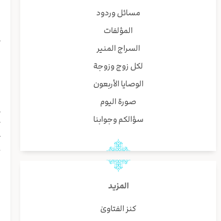
ه
مسائل وردود
ا
المؤلفات
ا
ت
السراج المنير
ی
لكل زوج وزوجة
ا
س
الوصايا الأربعون
ا
صورة اليوم
ا
ت
سؤالكم وجوابنا
ک
ت
خ
ف
ن
ا
المزيد
ا
كنز الفتاوىٰ
ا
ن