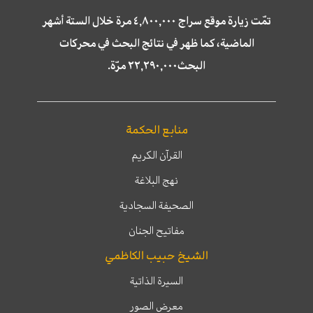
تمّت زيارة موقع سراج ٤,٨٠٠,٠٠٠ مرة خلال الستة أشهر
الماضية، كما ظهر في نتائج البحث في محركات
البحث٢٢,٢٩٠,٠٠٠ مرّة.
منابع الحكمة
القرآن الكريم
نهج البلاغة
الصحيفة السجادية
مفاتيح الجنان
الشيخ حبيب الكاظمي
السيرة الذاتية
معرض الصور