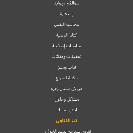
سؤالكم وجوابنا
إستخارة
محاسبة النفس
كتابة الوصية
مناسبات إسلامية
تحقيقات ومقالات
آداب وسنن
مكتبة السراج
من كل بستان زهرة
مشاكل وحلول
اختبر نفسك
كنز الفتاوىٰ
فتاوى سماحة السيد الخوئي
ره