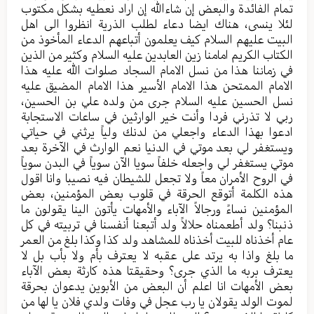
تمام الفائدة والبعض إن شاءالله إن اراد نعطيه بشكل مكتوب
لئلا ينسى، هناك ايضا دعاء لطلب الذرية انظروا الى اهل
البيت عليهم السلام كيف يعلمون أتباعهم الدعاء المأخوذ من
الكتاب الكريم امامنا زين العابدين عليه السلام وكثير من الذين
في زماننا هذا من نسل الامام السجاد صلوات الله عليه هذا
الامام الممتحن هذا الامام الأسير هذا الامام المضيق عليه
نسل الحسين عليه السلام جرى من ولده علي بن الحسين،
ربي لا تذرني فردا وأنت خير الوارثين في ساعات الاستجابة
ادعوا بهذا الدعاء واجعلي من لدنك ولياً يرثني في حياتي
ويستغفر لي بعد موتي في الدنيا نعم الوارث في الآخرة بعد
موتي يستغفر لي واجعله خلفاً سويا الآن سوياً في البدن سوياً
في الروح الأمران معاً ولا تجعل للشيطان فيه نصيبا وانا اقول
هذه الكلمة أتوقع الحرقة في قلوب بعض المؤمنين، بعض
المؤمنين نساءً ورجالاً الآباء والأمهات يأتون الينا يقولون ما
ذنبنا؟ ولد أطعمناه حلالاً ولد أتبعنا أنفسنا في تربيته في كل
عام أخذناه للبيت أخذناه للمشاهد ولد كذا وكذا بلغ من العمر
ما بلغ واذا به يرتد على عقبه لا يعترف بأم ولا بأب بل لا
يعترف بربه ما الذي جرى؟ وحقيقتا هذه كارثة بعض الآباء
بعض الأمهات انا اعلم أن البعض من الأبوين يدعوان بحرقة
لموت الولد يقولان يا رب عجل في وفات ولدي فلان يا لها من