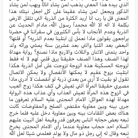
الذي بيده هذا المعنى يذهب لمن يشاء اناثاً ويهب لمن يشاء
الذكور ويجعل لمن يشاء عقيما على كلٍ اجعل نيتك هذا
المعنى قل يا رب انا اريد الكثرة من الذرية التي تثقل الارض
بكلمة لا اله الا الله محمداً رسول الله، مادام الحديث عن
الذرية وعدم الأنجاب لا بأس الكثيرون في سقراتنا في حضرنا
يراجعون يقولون ماذا نعمل إن ابتلينا بعدم الذريه؟ أو قلتها؟
البعض بعد اللتيا والتي بعد عشرين سنة يمشي ورائه ولد
واحد يتمنى الاثنان والثلاث والاربع ماذا نصنع؟ رواية مهداة
لهذا الصنف وهذا الصنف حقيقتا يرق قلبي لهم لا له فقط
لزوجته المسكينة هذه الزوجة تزوجت على أمل الذرية هكذا
ابتليت بزوج عقيم لا يمكنها الأنفصال ولا يمكن الاتصال
تقول لو بقيت لا أرى من بعدي ذرية لو أنفصلت لا أدري ماذا
مصيري حقيقتا المرأة التي تعيش في كنف هكذا زوج العيب
في الزوج هذه المرأة تعيش العذاب وأي عذاب هذه الرواية
مهداة لهذه العوائل: الامام المجتبى عليه السلام تعرفون ما
جرى بينه وبين معاوية مقتضى الصلح والمفاوضات كانت
هناك بعض اللقاءات بينه وبين معاوية دخل عليه فلما خرج
تبعه بعض حجابه الناس يعرفون قدر وقيمة اهل البيت عليهم
السلام احد حجاب معاوية عندما رأى الامام المجتبى يخرج
تبعه وقال له إني رجل ذو مال ولا يولد فعلمني شيئا لعل الله