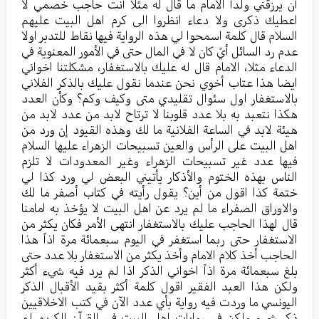
أن يرزقني ولداً الامام ما قال له مثلا أنت حاجب خصمي لا
اعطيك ذكرى ولا دعاء انظروا الى كرم اهل البيت عليهم
السلام قال كلمة اسمحوا لي هذه الرواية فيها نقاط للتدبر اولا
عدم رد السائل أيً كان لا في المال حتى في الأمور المعنوية في
الدعاء مثلا، الامام قال له عليك بالاستغفار، مشكلتنا اخواني
ايضا هذا عتاب أخوي نحن عندما نقول عليك بالذكر الفلاني
بالاستغفار اول سئوال تقليدي متى وكيف وكم؟ وكأن العدد
هكذا نتعبد به بلا عدد قلوبنا لا ترتاح لابد من عدد لابد من
هيئة لابد في الساعة الفلانية ما لك وهذه القيود إن ورد من
اهل البيت على الرأس والعين تسبيحات الزهراء عليها السلام
فيها عدد غير تسبيحات الزهراء وغير المعدودات لا تلزم
الناس بهذه الختوم والأذكار يأتيني البعض لي ورد كذا لي
ختمة كذا اقول من أين؟ يقول رأيته في كتاب أصفر ما لك
والاوراق الصفراء ما لم يرد عن اهل البيت لا يؤخذ به امامنا
قال لهذا الحاجب عليك بالاستغفار انتهى الأمر فكان يكثر من
الاستغفار حتى ربما استغفر في اليوم سبعمائة مرة اذاً هذا
الحاجب أخذ كلام الامام وأخذ يكثر من الاستغفار بلا عدد حتى
بلغ سبعمائة مرة اذاً اخواني الذكر اذا لم يرد فيه شيء أكثر
ولكن هذا العبد الفقير اقول كلمة أكثر بقيد الأقبال الذكر
اليونسي ما وردت فيه رواية بأي عدد الآن في كتب الاخلاقيين
ذكر شيء ولكن في روايات اهل البيت في القرآن الكريم لم