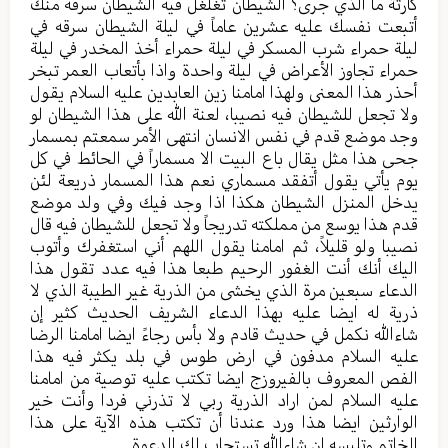
كارثة ما الذي جرى؟ الشيطان تغلغل فيه الشيطان سرقه منك
أتبعت نفسك عليه عشرين عاماً في ليلة الشيطان سرقه في
ليلة حمراء شرب المسكر في ليلة حمراء أخذ المخدر في ليلة
حمراء تجاوز الأعراض في ليلة واحدة واذا بأتعاب العمر تبخر
أحذر هذا المعنى ولهذا امامنا زين العابدين عليه السلام يقول
ولا تجعل للشيطان فيه نصيبا، لعنة الله على هذا الشيطان لو
وجد موضع قدم في نفس الانسان انتهى الأمر سمعتم بمسمار
جحى هذا مثل يقال باع البيت الا مسماراً في الحائط في كل
يوم يأتي يقول أتفقد مسماري نعم هذا المسمار ذريعة لئن
يدخل المنزل الشيطان هكذا اذا وجد فيك وفي ولد موضع
قدم هذا يوسع من مملكته تدريجاً ولا تجعل للشيطان فيه قال
نصيبا ولو قليلاً، ثم امامنا يقول اللهم أني استغفرك وأتوب
اليك أنك أنت الغفور الرحيم طبعا هذا فيه عدد تقول هذا
الدعاء سبعين مرة الذي يخشى من الذرية غير الطيبة الذي لا
ذرية له ايضا عليه بهذا الدعاء الشريف الحديث كثير إن
شاءالله نكمل في حديث قادم ولا بأس رجاءً ايضا امامنا الرضا
عليه السلام مدفون في ارض طوس في بلد يكثر فيه هذا
الفص المعروف بالفيروزج ايضا تكتب عليه توصية من امامنا
عليه السلام لمن اراد الذرية ربي لا تذرني فردا وأنت خير
الوارثين ايضا هذا ورد عندنا أن تكتب هذه الآية على هذا
الخاتم وتلبسه إن شاءالله تستجاب لك الدعوة.