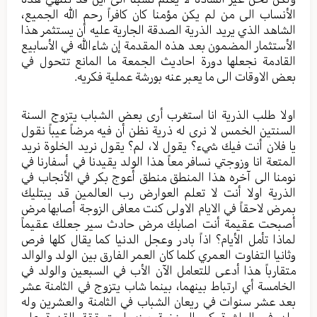
الأنساب الى من لم يكن مؤمنا كان كافراً رحم الله الجميع،
الشاهد الذي يريد الذرية الصدقة الجارية عليه أن يستثمر هذا
الأستثمار المضمون بعد هذه المقدمة إن شاءالله في الأسابيع
القادمة نجعلها دورة احاديث الجمعة ما المانع تتحول في
بعض الاوقات الى ما يعبر عنه بورشة عملية فكريه.
اولا طلب الذرية انا استغرب أرى بعض الشباب يتزوج السنة
السنتين الخمس لا نرى له ذرية نظن أن فيه مرضاً عيباً نقول
يا فلان أنت فيك شيء؟ يقول لا، لم؟ يقول نريد الخلوة نريد
المتعة انا وزوجتي نسافر معاً هذا الولد يقيدنا في أسفارنا في
نومنا الى آخره هذا المنطق منطق أعوج بكر في الأنجاب في
الذرية اولا أنت لا تعلم العوارض رب العالمين قد يبتليك
بمرض لاحقاً في الايام الاولى كنت معافى الزوجة أصابها مرض
أصبحت عقيمة أنت اصابك مرض حادث سير جعلك عقيماً
لماذا تأمل الأيام؟ اذاً بادر وعجل الدنيا كما يقال كلها فرص
وثانيا التفاوت العمري كلما كان العمر الفارق بين الولد والوالد
متقارباً هذا أدعى للتعامل الآن الأب في السبعين والولد في
الخامسة أي ارتباط بينهما، بينما شاب يتزوج في الثامنة عشر
بعد عشر سنوات في ريعان الشباب في الثامنة والعشرين وله
ولد في العاشرة كم السنخية بينهما متحققة القدرة على