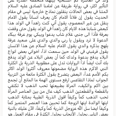
التأثير اكثر، في رواية طريفة عن امامنا الصادق عليه السلام
ائمتنا في بعض الحالات ينقلون نماذج خارجية ليس في مقام
الحديث يقول إن فلاناً الامام كان يعرف انساناً يقول الامام
ينقل عن غير المعصوم، يقول أني كنت زاهداً في الولد هذا
كبعض شبابنا هذه الايام كان زاهداً في الولد يقول حتى وقفت
بعرفة فأذا الى جنبي غلام شاب يدعوا ويبكي يوم عرفة ببكاء
الدعوة لا ترد ويقول يا ربي والدي والدي على صعيد عرفة
يلهج بذكره والدي يقول الامام عليه السلام عن هذا الانسان
يقول فرغبني في الولد حين سمعت اذاً، اخواني بعض انواع
البلاء يدفع بدعوة ولدك كما أن بعض البلاء عن الولد يدفع
بك أنت ايضاً اذاً الروايات تدل على مطلوبية الذرية بل الكثرة
النبي الاكرم هذه الرواية مضمونها معروف أكثروا الولد اكاثر
بكم الأمم غداً، البعض يتضرع بقول الكثرة مانعة من التربية
الجواب لماذا التقاعس ارفع مستوى الهمة ما المانع أن تجمع
بين ااكم والكيف، المراة بطبيعتها تحب الذهب لا تكتفي
بالقطعة والقطعتين الذهب كيف عال من بين العناصر المرأة
تحب الذهب كماً وكيفاً اقول الذرية الطيبة بمثابة الذهب
ايتها الوالدة ايتها الزوجة كما تحبين هذا العنصر المتميز كماً
وكيفاً ايضا سل الله عزوجل الذرية كماً وكيفاً، الآن عليك بالنية
بعض الناس يحاول الأنجاب يحاول الكثرة في مقام العمل هو