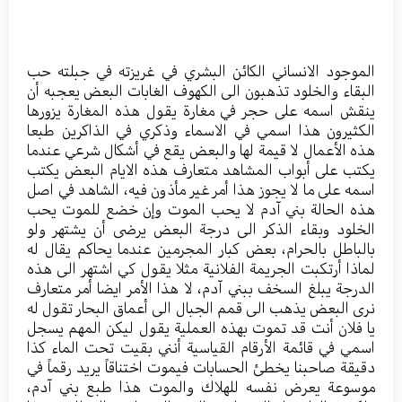
الموجود الانساني الكائن البشري في غريزته في جبلته حب
البقاء والخلود تذهبون الى الكهوف الغابات البعض يعجبه أن
ينقش اسمه على حجر في مغارة يقول هذه المغارة يزورها
الكثيرون هذا اسمي في الاسماء وذكري في الذاكرين طبعا
هذه الأعمال لا قيمة لها والبعض يقع في أشكال شرعي عندما
يكتب على أبواب المشاهد متعارف هذه الايام البعض يكتب
اسمه على ما لا يجوز هذا أمر غير مأذون فيه، الشاهد في اصل
هذه الحالة بني آدم لا يحب الموت وإن خضع للموت يحب
الخلود وبقاء الذكر الى درجة البعض يرضى أن يشتهر ولو
بالباطل بالحرام، بعض كبار المجرمين عندما يحاكم يقال له
لماذا أرتكبت الجريمة الفلانية مثلا يقول كي اشتهر الى هذه
الدرجة يبلغ السخف ببني آدم، لا هذا الأمر ايضا أمر متعارف
نرى البعض يذهب الى قمم الجبال الى أعماق البحار تقول له
يا فلان أنت قد تموت بهذه العملية يقول ليكن المهم يسجل
اسمي في قائمة الأرقام القياسية أنني بقيت تحت الماء كذا
دقيقة صاحبنا يخطئ الحسابات فيموت اختناقاً يريد رقماً في
موسوعة يعرض نفسه للهلاك والموت هذا طبع بني آدم،