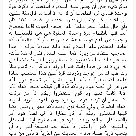
يذكر شيء حتى أن يونس عليه السلام لا أستبعد أنه ذكرها مرة
واحدة فنادى في الظلمات أن لا اله الا أنت ما قال مئة مئتين
الى آخره ولكن يونس في بطن الحوت في ظلمات ثلاث كان
بأي حال ظلمة البحر ظلمة الليل ظلمة الحوت قالها بأنقطاع
أنت قلها بأنقطاع مرة واحدة الجائزة هي هي فأستجبنا له
ونجيناه من الغم فولد له عشرة بنين بعد أن كان عقيماً ببركة
امامنا المجتبى عليه السلام فبلغ ذلك معاوية عرف أن هذا
الحاجب استفاد من زيارة الامام عليه السلام فقال له هلا سألته
مما قال ذلك ما العلاقة بين الاستغفار وبين الذريه؟ مثلا ما قال
له ربي لا تذرني فردا وأنت خير الوارثين، ما قال له الامام مثلا
ربنا هب لنا من ازواجنا وذرياتنا قرة أعين هذا المناسب لماذا
علمه الاستغفار؟ فسأله الرجل فقال ألم تسمع قول الله
عزوجل في قصة هود ويزدكم قوة الى قوتكم طبعا الامام ذكر
الآية كاملة قبلها ويا قوم استغفروا ربكم اذاً من بركات
الاستغفار أن تزداد قوة الى قوة ومن القوة الذرية الطيبة
الامام ايضا قال وفي قصة نوح ويمددكم بأموال وبنين ايضا
قبلها استغفروا ربكم أنه كان غفارا اذاً في قصة هود أمر
بالاستغفار الجائزة زيادة القوة في قصة نوح ايضا استغفار
والنتيجة الأموال والبنين اذاً هذه ايضا نصيحة لمن اراد أن
ينجب ذرية طيبة، مادام الحديث عن الذرية لا بأس من باب