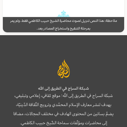
ملاحظة: هذا النص تنزيل لصوت محاضرة الشيخ حبيب الكاظمي فقط، ولم يمر
بمرحلة التنقيح واستخراج المصادر بعد.
شبكة السراج في الطريق إلى الله
شبكة السراج في الطريق إلى الله؛ موقع ثقافي، إعلامي وتبليغي،
يهدف لنشر معارف الإسلام المحمّدي وترويج الثّقافة الدّينيّة،
يضمّ بساتين من المحتوى الهادف في مختلف المجالات، مضافا
إلى محاضرات ومؤلّفات سماحة الشّيخ حبيب الكاظمي.