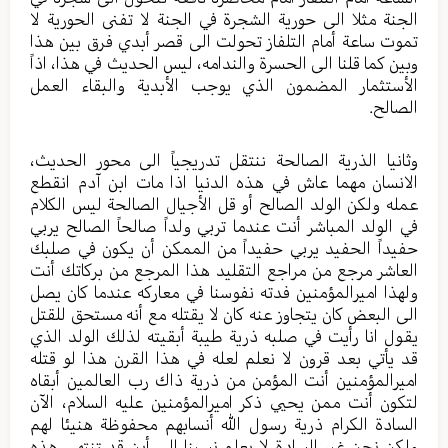
الجنة مثلا الى حورية الشجرة في الجنة لا تفنى الحورية لا
تموت ساعة أمام التلفاز تحولت الى قصر أبدي فرق بين هذا
وبين كما قلنا الى الحسرة والندامه، ليس الحديث في هذا، اذاً
الأستثمار المضمون الذي يوجب الأبدية والبقاء العمل
الصالح.
وثانيا الذرية الصالحة ننتقل تدريجياً الى محور الحديث،
الانسان مهما عاش في هذه الدنيا اذا مات ابن آدم انقطع
عمله ولكن الولد الصالح أو قل الأجيال الصالحة ليس الكلام
في الولد المباشر أنت عندما تربي ولداً صالحاً الصالح يربي
حفيداً الحفيد يربي حفيداً من الممكن أن يكون في صلبك
العاشر مرجع من مراجع التقليد هذا المرجع من بركاتك أنت
ولهذا اميرالمؤمنين فدته نفوسنا في معاركه عندما كان يصل
الى البعض كان يتجاوز عنه كان لا يقتله مع أنه مستحق للقتل
يقول انا رأيت في صلبه ذرية طيبة أبقيته لذلك الولد الذي
قد يأتي بعد قرون لا نعلم لعله في هذا القرن هذا لو قتله
اميرالمؤمنين أنت المؤمن من ذرية ذاك رب العالمين أبقاه
لتكون أنت ممن يحيي ذكر اميرالمؤمنين عليه السلام، الآن
السادة الكرام ذرية رسول الله أنسابهم محفوظة هنيئا لهم
ولكن نحن غير السادة لا يعلم نسبنا الى أين قد تنتهي هذه