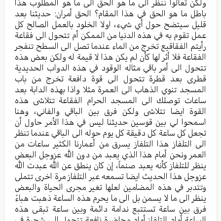
ولكن تعالوا ننظر الى ما هو الحق الى ما هو المطلوب هذا
باطل ما هو الحق في هذا المقام؟ الحق أمران: حديثنا بعد
قليل سيتضح حول أي شيء، اولا الخلود بالعمل الصالح كل
عمل تقوم به في هذه الدنيا من الممكن أم تتحول الى فقاعة
رأيتم الفقاقيع تخرج من الماء عندما تصل الى السطح تنفجر
الفقاعة فلا أثر لها كأن لم يكن هذا لا قيمة له ولكن بعض هذه
تتحول الى أمر باقي مثاله الوقود في هذه الدواب الحديدية
قطرى بعد قطرة تتحول الى قوة دافعة تخرج من باب
المسجد تنوي الذهاب الى العمرة مثلا واذا بهذه الدابة بعد
ساعات توصلك الى المسجد الحرام الفقاعة تتلاشى هذه
القوة ايضا تتلاشى ولكن فرق بين الباقي والفاني، وهنا
اسمحوا لي بين قوسين حديثنا ليس في هذا الأمر حاول أن
تجعل كل ساعة كل دقيقة كل يوم حوله الى الباقي عندما تنظر
الى التلفاز هذا التلفاز يسرق من أعمارنا الكثير ساعات من
العمر ونحن أمام هذا الذي يعبد من دون الله عزوجل البعض
ينظر للتلفاز كأنه يعبد صنماً، إن كان ينطق عن الله عبدت الله
عزوجل هذا الحديث ايضا تسمعه عبر التلفاز مرة اخرى تتملى
وتتدبر في هذه المضامين لعلها تغير مجرى الحياة والبعض
ينظر الى ما لا يسمن بل الى ما يحرم هذه الساعة ذهبت هباءً
فرق بين ساعة تستتبع ندامة دائمة وبين ساعة تبقى هذه
الساعة أمام التلفاز أمام محاضرة نافعة تتحول الى شجرة في