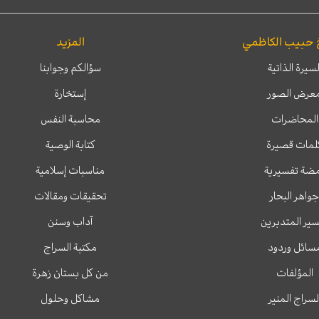
 حبيب الكاظمي
المزيد
لسيرة الذاتية
سؤالكم وجوابنا
عرض الصور
إستخارة
المحاضرات
محاسبة النفس
لمات قصيرة
كتابة الوصية
ضة تفسيرية
مناسبات إسلامية
جواهر البحار
تحقيقات ومقالات
ير المتدبرين
آداب وسنن
سائل وردود
مكتبة السراج
المؤلفات
من كل بستان زهرة
لسراج المنير
مشاكل وحلول