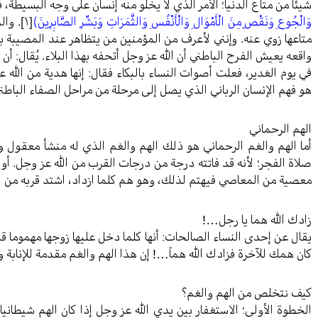
شيئا من متاع الدنيا؛ الأمر الذي لا يخلو منه إنسان على وجه البسيطة، 
وَالْجُوعِ وَنَقْصٍ مِنَ الْأَمْوَالِ وَالْأَنْفُسِ وَالثَّمَرَاتِ وَبَشِّرِ الصَّابِرِينَ)
[١]
. وال
متاعها زوي عنه. وإنني لأعرف من المؤمنين من يتظاهر عند المصيبة بالح
واقعه يعيش الفرح الباطني أن الله عز وجل أتحفه بهذا البلاء. يُقال: أن
في يوم الغدير، فعلت أصوات النساء بالبكاء فقال: إنها هدية من الل
هو فهم الإنسان الرباني الذي يصل إلى مرحلة من مراحل الصفاء الباطن
الهم الرحماني
أما الهم والغم الرحماني هو ذلك الهم والغم الذي له منشأ معقول و
صلاة الفجر؛ لأنه قد فاتته درجة من درجات القرب من الله عز وجل. أ
معصية من المعاصي فيهتم لذلك، وهو هم كلما ازداد، اشتد قربه من ال
زادك الله هما يا رجل…!
يقال عن إحدى النساء الصالحات: أنها كلما دخل عليها زوجها مهموما قال
كان همك للآخرة فزادك الله هماً…! إن هذا الهم والغم مقدمة للإنابة وا
كيف نتخلص من الهم والغم؟
الخطوة الأولى؛ الاستغفار بين يدي الله عز وجل إذا كان الهم شيطاني