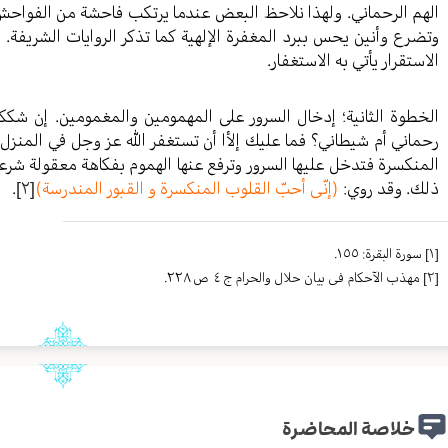
الهم الرحماني. ولهذا نلاحظ البعض عندما يرتكب فاحشة من الفواحش ويس
وتضرع وأنين يحس ببرد المغفرة الإلهية كما تذكر الروايات الشريفة. ي
الاستقرار يأتي به الاستغفار.
الخطوة الثانية؛ إدخال السرور على المهمومين والمغمومين. إن ش
رحماني أم شيطاني؟ فما عليك إلأا أن تستغفر الله عز وجل في المن
المنكسرة فتدخل عليها السرور وترفع عنها الهموم بفكاهة معقولة شرع
ذلك. وقد روي:
(إنّی أحبّ القلوب المنکسرة و القبور المندرسة)
[٢]
.
[١]
سورة البقرة: ١٥٥.
[٢]
مهذب الآحکام فی بیان حلال والحرام ج ٤ ص ٢٢٨.
خلاصة المحاضرة