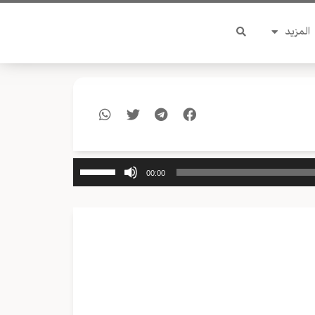
المزيد
استخدم
00:00
مفاتيح
الأسهم
أعلى/
أسفل
لزيادة
أو
خفض
مستوى