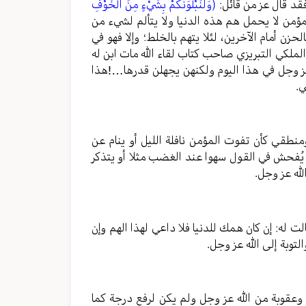
فقد قال عز من قائل:
(وَلَنَبْلُوَنَّكُمْ بِشَيْءٍ مِنَ الْخَوْفِ
مؤمن لا يحمل هم هذه الدنيا ولا يتألم لشيء من
زن أمام الآخرين، لئلا يتهم بالخلط؛ وإلا فهو في
 الملكي التبريزي صاحب كتاب لقاء الله مات ابن له
ه عز وجل في هذا اليوم ولكنهن يجهلن قدرها…!هذا
ي.
منطقي كأن تفوت المؤمن نافلة الليل أو ينام عن
و يُفحش في القول سهوا عند الغضب مثلا أو يتذكر
له عز وجل.
ت له: إن كان همك للدنيا فلا داعي لهذا الهم وإن
لتوبة إلى الله عز وجل.
ا وعقوبة من الله عز وجل ولم يكن لرفع درجة كما