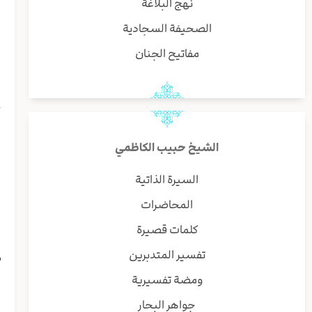
نهج البلاغة
ا
الصحيفة السجادية
و
مفاتيح الجنان
ح
ي
ي
الشيخ حبيب الكاظمي
ا
ا
السيرة الذاتية
ي
المحاضرات
ف
ا
كلمات قصيرة
ل
تفسير المتدبرين
م
أ
ومضة تفسيرية
ا
جواهر البحار
ي