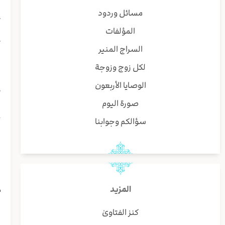
ب
مسائل وردود
ت
المؤلفات
ب
ك
السراج المنير
ي
لكل زوج وزوجة
ا
ا
الوصايا الأربعون
ت
صورة اليوم
ا
ح
سؤالكم وجوابنا
ا
ل
ي
ا
ا
م
المزيد
ب
كنز الفتاوىٰ
ا
ص