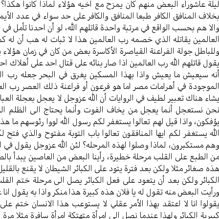
يلة عاشوراء البعض منهم كان يمزح مع اخيه هؤلاء لماذا كانوا هكذا؟ 
خلاف المنافق الكافر طبعا المنافق والكافر على حد سواء في عدد الأيمان
الا هم بحسب الواقع في مرتبة واحدة قاتلهم الله، لو أن احدنا تأمل في 
لعالمين يقاتله الذي خصمه رب العالمين هذا لا ثبات له هب أن له ك
للباطل جولة الفراعنة القياصرة الأكاسرة بعض من كان في زمان هؤلاء 
قول قاتلهم الله رب العالمين اذا صار بنائه على قتال احد على أهلاك ا
نه سيعيش ما يعيش واذا بهذا المسكين يغرق في البحر جعله رب العا
لموجودة في أهرامات مصر اما هو فرعون أو فراعنة ذلك العصر رب العا
شاء هناك تعبير لطيف في الروايات أن الله عزوجل لا يعجل بعجلة العبا
حن نستعجل أنما يعجل من يخاف الفوت وأنما يحتاج الى الظلم الضعي
ؤفكون، واذا قيل لهم تعالوا يستغفر لكم رسول الله لووا رئوسهم ما هذا
لله يستغفر لكم ايها المنافقون تعالوا باب التوبة مفتوح والذي فتح 
هم مستكبرون، لماذا وصلوا لهذه المرحله؟ لئن الله عزوجل يقول في ا
ن الطبع على القلب مرحلة خطيرة، رأينا البعض من العاصين يبدأ بال
ذه صغائر مثلا ولكن بعد فترة يتود على الكبائر الشيطان لا يقنع بالقل
لكبائر ولكن بعد أن يتعود على فعل الكبائر يصل الى مرحلة ختم الق
رأيت البعض منه تقول له يا فلان هذه كبيرة هذا منكر واذا به يقول انا غي
قولوا انا لا اعتقد بهذا الأمر عقلي لا يستوعب هذا الانسان ختم على 
بيرية الكبائر ولهذا عندما نصل الى امرأة متهتكة امرأة سافرة مثلا مرة