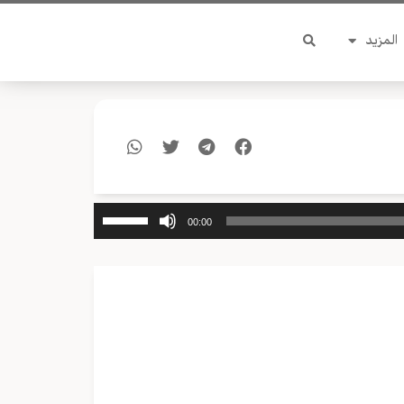
المزيد
استخدم
00:00
مفاتيح
الأسهم
أعلى/
أسفل
لزيادة
أو
خفض
مستوى