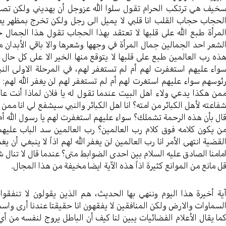
خيف هي ترتكب الحرام تقول سلوا الله عزوجل أن يهديني ولكن تص
لحجاب حجاب القلب انا قلبي لا يميل الى رجل ولكن تخرج بمظهر يعل
لمرأة طبع الله على قلبها لا تعتقد بهذا الحجاب تقول هذا الجمال 
لشعر احد الجمالين جمال المرأة في وجهها وشعرها والا باقي الأبدان
ذه رب العالمين طبع على قلبها لا يتوقع منها الخير الا على كل حا
واء عليهم استغفرت لهم أم لم تستغفر لهم، في المرحلة الاولى النب
ئوسهم سواء عليهم استغرت لهم أم لم تستغفر لهم لن يغفر الله لهم: 
من هكذا يدعي ولاء اهل البيت عندما تقول له يا فلان لماذا أنت عا
فاعته لأهل الكبائر من امته؟ انا اهل الكبائر والنبي سيشفع لي انا م
ال بأن هذه الرحمة تشملك؟ سواء عليهم استغفرت لهم يا رسول الله أم ل
ن يكون كلامه فوق كلام رب العالمين؟ رب العالمين سد الباب عليهم
لقضية انتهى الأمر انا رب العالمين لن يغفر الله لهم اذاً لا ينبغي أن
مامنا الصادق عليه السلام بين احدى الضوابط متى؟ عندما قال لا تنال 
ل مانع من الموانع كثيرة اذاً هذه الآية ايضا مخيفة من هذا المجال.
ية أخيرة هذا اليوم وننهي بها الحديث، هم الذين يقولون لا تنفقو
لسماوات والارض ولكن المنافقين لا يفقهون انا حقيقتا عندنا أرى واسم
ما يقال الأعلام الفضائيات يبين لنا كيف أن الباطل يروج لنفسه من أ