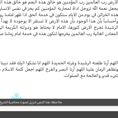
لارض رب العالمين رب المؤمنين هو خالق هذه النعم هو خالق هذه الم
جعل نعمة الله تزوجل اداة لمحاربة المؤمنين كم يحز في نفس الانسا
ذه الخزائن في يوم من الايام ستكون في خدمة الحق اذا ظهر امامنا روحي
أحساساً بأن هذا الوجود بأن هذه الارض لا تستقر الا بوجوده لا يهدأ ال
لرشيدة تخرج الارض كنوزها، الامام لا يحتاط هو ودولته الكريمة ال
لمعادن الغالية رب العالمين يخرجها لتكون هذه في خدمة امام زماننا صل
للهم أرنا طلعته الرشيدة وغرته الحميدة اللهم انا نشكوا اليك فقد نبينا 
تظاهر الزمان علينا اللهم أرنا النصر والفرج اللهم اجعل كلمة الاسلا
يء قدير والفاتحة مع الصلوات.
ملاحظة: هذا النص تنزيل لصوت محاضرة الشيخ حب