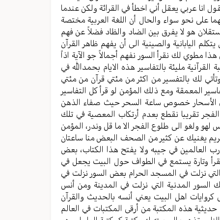
ول انا عربي يعقل أني اخطأ في القرائة ولكن عندما
ما على نحو سواء والحال أن اللغة العربية مختصة
ستقلان هو لا يفرق بين الضاد والظاد فضلاً عن فهم
كلم اليابانية والصينية الى أن يفهم ظاهر القرآن
 مطوي لك نقرأ السور نفهم أجمالاً جو الآية اذاً
 القرآنية مليئة بالتفاسير هذه الايام بحمدالله في
تأتي لك بالتفسير من اكثر من مئتي قرآن من مئتي
اسير المعمقة ومع ذلك المؤمن لو قرأ كل التفاسير
به في الأسحار خصوص ساعة السحر حيث صفاء الذهن
لفجر تقريبا نقطع بعدم أرتكاب المعصية في تلك
هو ولغو الى طلوع الفجر الا ما قل وندر، المؤمن
كريم يغنيك عن كثير من الصحف البعض منا ساعتان
ب العالمين في جيبه ولا يفتح هذا الكتاب، بعض
يقرأ وتارة يستمع في الطواف حول البيت يجعل في
لتي نزلت في المسجد الحرام بعض السور نزلت في
 السور المدنية التي نزلت في المدينة ومن أنس
ل كروايات اهل البيت يعني أنسه بالحديث والقرآن
حديثية هذه المكتبة من أرقى المكتبات في العالم
ناس تذهب الى بيته له مكتبة كمكتبة العلماء وهو