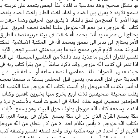
ها بشكل صحيح وهنا بمناسبة ما قلناه آنفاً البعض يتعمد على عربيته يق
سمع تلاوته لا يفرق بين الضاد والظاد اخت الطاء واخت الصاد يلفضه
هذا الأمر انا أفصح من نطق بالضاد لا يفرق بين الحرفين وهما حرفان م
تاب الله عزوجل، من نعم الله عزوجل علينا قطعنا نصف الطريق انسان يت
حتاج الى عمر مديد أنت بحمدالله خلقت في بيئة عربية نصف الطريق هذا
لأمر يحتاج الى تدبر الى تعمق وبحمدالله في المكتبة الاسلامية المكتبة
سواقنا هذه الايام قرص مدمج فيه ما يقارب مئتي تفسير تجعل الآية و
فسير للقرآن الكريم ما عذرنا بعد ذلك؟ من التفاسير المبسطة الى التف
ذا تدبر في كتاب الله عزوجل وقد ذكرنا سابقاً أن من يقرأ كتاب ر
يث هدوء الأصوات قلة المعاصي النصف ساعة أو الساعة قبل اذان ا
لمدينة حتى اهل المعاصي ينامون قبل المجلس بساعة ما سمعنا بمجلس ل
ه أنس بكتاب الله عزوجل ولو أنست بكتاب الله عزوجل هذا الكتاب ال
قلب صحيفة صحيفتين ثلاث اربع يخرج منها بخبرين نافعين وكتاب ر
لمؤمنين تعجبني فيهم هذه الحالة في الخلوات أنسه بالأستماع تارة 
ذنه ما يسمعه كتاب الله عزوجل يطوف حول البيت وهو يسمع الآيات ا
كة يسمع القرآن الذي نزل في مكة يسمع القرآن في روضة النبي تلك
كتاب الله عزوجل لا يأنس بكلام احد الا من كان ينطق عن الله عزوج
لكريم لو أن احدنا في بيته مكتبة برف واحد نصفه تفسير ونصفه كتب 
ف واحد فيه القرآن وفيه روايات العترة يغنيك عن مئات الكتب بعض ال