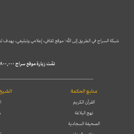
شبكة السراج في الطريق إلى الله؛ موقع ثقافي، إعلامي وتبليغي، يهدف ل
تمّت زيارة موقع سراج ٤,٨٠٠,٠٠٠ مرة خلال الستة أشهر الماضية، كما ظهر في نتائج البحث في محركات البحث٢٢,٢٩٠,٠٠٠ مرّة.
منابع الحكمة
الشيخ
القرآن الكريم
ا
نهج البلاغة
م
الصحيفة السجادية