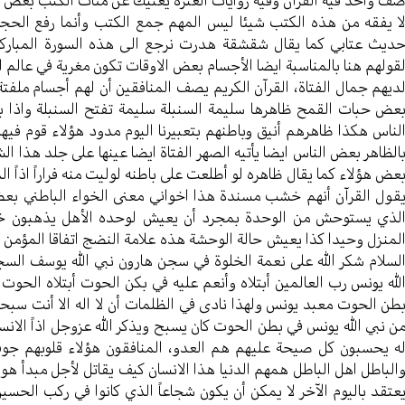
ا يفقه من هذه الكتب شيئا ليس المهم جمع الكتب وأنما رفع الحجب 
ديث عتابي كما يقال شقشقة هدرت نرجع الى هذه السورة المباركه،
قولهم هنا بالمناسبة ايضا الأجسام بعض الاوقات تكون مغرية في عالم ال
ديهم جمال الفتاة، القرآن الكريم يصف المنافقين أن لهم أجسام ملف
عض حبات القمح ظاهرها سليمة السنبلة سليمة تفتح السنبلة واذا با
لناس هكذا ظاهرهم أنيق وباطنهم بتعبيرنا اليوم مدود هؤلاء قوم فيه
الظاهر بعض الناس ايضا يأتيه الصهر الفتاة ايضا عينها على جلد هذا ال
عض هؤلاء كما يقال ظاهره لو أطلعت على باطنه لوليت منه فراراً اذاً ا
قول القرآن أنهم خشب مسندة هذا اخواني معنى الخواء الباطني بعض ا
لذي يستوحش من الوحدة بمجرد أن يعيش لوحده الأهل يذهبون خا
لمنزل وحيدا كذا يعيش حالة الوحشة هذه علامة النضج اتفاقا المؤمن
لسلام شكر الله على نعمة الخلوة في سجن هارون نبي الله يوسف السج
لله يونس رب العالمين أبتلاه وأنعم عليه في بكن الحوت أبتلاه الحوت أب
طن الحوت معبد يونس ولهذا نادى في الظلمات أن لا اله الا أنت سبحا
ن نبي الله يونس في بطن الحوت كان يسبح ويذكر الله عزوجل اذاً الانس
ه يحسبون كل صيحة عليهم هم العدو، المنافقون هؤلاء قلوبهم جوفاء 
الباطل اهل الباطل همهم الدنيا هذا الانسان كيف يقاتل لأجل مبدأ هو يع
عتقد باليوم الآخر لا يمكن أن يكون شجاعاً الذي كانوا في ركب الحس