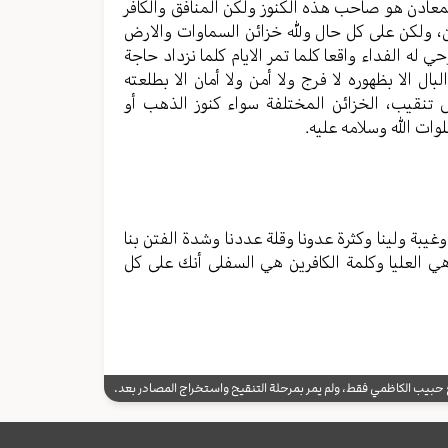
عادن هو صاحب هذه الكنوز ولكن المنافق والكافر
ن، ولكن على كل حال ولله خزائن السماوات والارض
 له الفداء واقعا كلما تمر الايام كلما نزداد حاجة
بال الا بظهوره لا فرج ولا أمن ولا أمان الا بطلعته
ى تنقيب، الخزائن المختلفة سواء كنوز الذهب أو
وات الله وسلامه عليه.
وغيبة ولينا وكثرة عدونا وقلة عددنا وشدة الفتن بنا
م هي العليا وكلمة الكافرين هي السفلى أنك على كل
يب الكاظمي فقط، ولم يمر بمرحلة التنقيح واستخراج المصادر بعد.