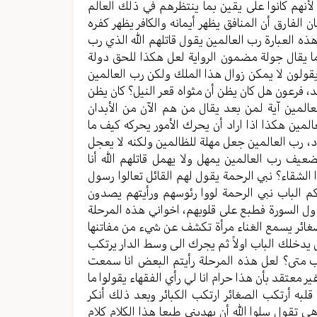
لأنهم كانوا على يقين بما ينتظرهم في ذلك العالم
 الفارق أن المنافق يظهر أيمانه والكافر يظهر كفره
هذه العبارة رب العالمين يقول قاتلهم الله الذي رب
ما يقال جولة مضمون الرواية لعل هكذا للحق دولة
يقولون لا يمكن زوال هذا الملك ولكن رب العالمين
حد، فرعون هل كان يظن أن مثواه قعر النيل؟ كان يظن
لمين آية لمن بعد يقال من هم الآن من الأبدان
لمين هكذا اذا اراد أن يحرك الأمور يحركه كيف ما
د، رب العالمين جعل مهلة للظالمين ولكنه لا يعجل
ف رب العالمين يمهل ولا يهمل قاتلهم الله أنا
 الشقاء؟ نبي الرحمة يقول لهم القائل تعالوا رسول
لكم الباب نبي الرحمة لووا رئوسهم ورأيتهم يصدون
ول السورة فطبع على قلوبهم، اخواني هذه المرحلة
صغائر يسمع الغناء مرأة تكشف عن شيء من مفاتنها
يل يدخلك الباب اولاً ثم يجرك الى وسط الدار يرتكب
لب متى؟ لعل هذه المرحلة رأيتم البعض انا سمعت
ر معتقد بأن هذا حرام انا لي رأي الفقهاء يقولوا ما
قلبه أرتكب الصغائر ارتكب الكبائر وبعد ذلك أنكر
 هي تقول سلوا الله أن يهديني طبعا هذا الكلام كلام