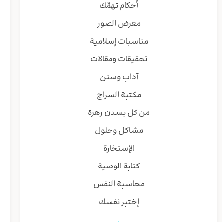
أحكام تهمّك
ل
معرض الصور
ح
ل
مناسبات إسلامية
ل
تحقيقات ومقالات
ب
ا
آداب وسنن
ب
مكتبة السراج
ب
ي
من كل بستان زهرة
ا
مشاكل وحلول
ا
ا
الإستخارة
ا
كتابة الوصية
ب
م
محاسبة النفس
ل
إختبر نفسك
و
ي