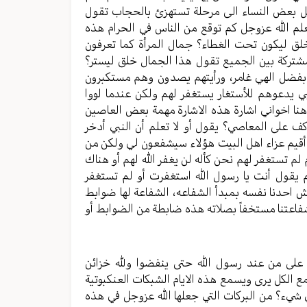
ل بعض النساء الى مرحلة تستهزئ بالحجاب تقول
م الله عزوجل كم توقع من الناس في الحرام هذه
خلق ليكون تحت الغطاء؟ جمال المرأة كما تعرفون
 مشتركة بين الجميع تقول هذا الجمال خلق ليستر؟
ل بفضل الهي غامر، ورأيتهم يصدون وهم مستكبرون
ي يدعوهم للأستغار يستغفر لهم ولكن عندما لووا
هنا اخواني اشارة هذه الاشارة مهمة بعض العاصين
كف على المعاصي؟ يقول أو لا تعلم أن النبي أدخر
من أقيم عزاء اهل البيت هؤلاء سيشفعون لي ولكن من
م تستغفر لهم نحن كأله لن يغفر الله لهم أو هناك
 يقول أنت يا رسول الله استغفرت أو لم تستغفر
 يغش احدنا نفسه بمبدأ الشفاعه، الشفاعة لها ضوابط
شفاعتنا مستخفاً بصلاته هذه ضابطة من الضوابط أو
ا على من عند رسول الله حتى ينفضوا ولله خزائن
ع الكل يرى ويسمع هذه الايام الشبكات العنكبوتية
ي شيء؟ من البركات التي جعلها الله عزوجل في هذه