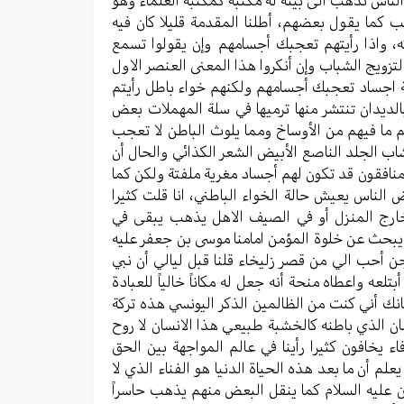
كما يقول بعضهم، أطلنا المقدمة قليلا كان فيه
 واذا رأيتهم تعجبك أجسامهم وإن يقولوا تسمع
تزويج الشباب وإن أنكروا هذا المعنى العنصر الاول
تة اجساد تعجبك أجسامهم ولكنهم خواء باطل رأيتم
لديدان تنتشر منها ترميها في سلة المهملات بعض
م ما فيهم من الأوساخ ومما يلوث الباطن لا تعجب
شاب الجلد الناصع الأبيض الشعر الكذائي والحال أن
لمنافقون قد تكون لهم أجساد مغرية ملفتة ولكن كما
لناس يعيش حالة الخواء الباطني، انا قلت كثيرا
رج المنزل أو في الصيف الاهل يذهب يبقى في
 يبحث عن خلوة المؤمن امامنا موسى بن جعفر عليه
ن أحب الي من قصر زليخاء قلنا قبل ليالي أن نبي
تلعه واعطاه منحة أنه جعل له مكاناً خالياً للعبادة
نك أني كنت من الظالمين الذكر اليونسي هذه تركة
ان الذي باطنه كالخشبة طبيعي هذا الانسان لا روح
يخافون كثيرا رأينا في عالم المواجهة بين الحق
لم أن ما بعد هذه الحياة الدنيا هو الفناء الذي لا
ين عليه السلام كما ينقل البعض منهم يذهب حاسراً