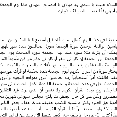
لسلام عليك يا سيدي ويا مولاي يا اباصالح المهدي هذا يوم الجم
أجرني فأنك تحب الضيافة والاجاره
ديثنا في هذا اليوم أكمال لما بدأناه قبل أسابيع قلنا المؤمن من الم
اسين الواقعة الرحمن سورة الجمعة سورة المنافقون هذه سور نلهج 
مكنه أن يترك مثلا سورة صاد ليلة الجمعة سورة الصافات يوم الج
لجمعة الى الجمعة إن كان في سفر أو كان في حظر من كان مأموماً الامام 
لجمعة والمنافقون رب العالمين خالق الأفلاك والمجرات والذرات الذ
ختار سورة من القرآن الكريم ليوم الجمعة هذه لحكمة لو قرأت غير سورة
قد خالفت أمراً أستحبابياً رب العالمين أدرى بمواقع النجوم وأدرى
لحديث لعل في هذه الجمعة والجمعة القادمة نكمل الحديث في سورة ال
نا جفاء بين تجاه القرآن الكريم ولا ننسى أن النبي ترك فينا الثقلين
قصرون ولكن على كل حال البعض منا يلتزم مجلس اسبوعي شهرين محر
دينا حق العترة ولكن بالنسبة للكتاب حقيقتا عناك جفاء، بعض النا
لاساتذة ولو سمعته سراً يقرأ القرآن الكريم لرأيت منه عجباً يعرف الل
قرأ كتاب الله عزوجل لا يفقه حتى كيف يتلفظ الآن دعنا عن قواعد التجو