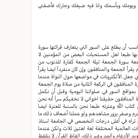
الصوت.
عة ويومك وبأسمك وانا فيه ضيفك وجارك فأضفني
ناسب أن يطلع على السور التي يتعارف قرائتها سورة
بها طبعا اهل المستحبات البعض من المؤمنين لا
معة سورة الجمعة ليلة الجمعة كفارة للذنوب من
يقرأ الجمعة والمنافقون وإن كان منفرداً ايضا يقرأ
ي جعل الألكترونات في مواضعها حول النواة عندما
 المنافقون في الركعة الثانية من صلاة يوم الجمعة
 بمواقع السور في صلواتنا اليومية وقبل أن نكمل
منافقون حقيقتا اخواني لا نخفيكم سراً أنه نحن
 كتاب الله وعترته طبعا نحن بالسنبة للعترة ايضا
م وصفر يزور مشاهدهم ولو عملنا أضعاف ذلك ما
س تراه في أغلى درجات التخصص في الجامعة استاذ
غات العالمية المختلفة لغة لغتين ثلاث ولكن عندما
يد الأدغام والمد وغير ذلك، الفاظ القرآن لا يتلفظ