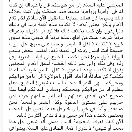
المجتبی علیه السلام إني من شیعتکم قال یا عبدالله إن کنت
لنا في أوامرنا وزواجرنا مطیعاً فقد صدقت وإن کنت بخلاف
ذلك یعني ما کان فعلك مطابقا لما نقول الآن سأذکر لکم کلام
الامام ولکن معنی کلامه لا تکذب هذه کذبة تزید في ذنبك
ذنباً یقول وإن کنت بخلاف ذلك فلا تزد في ذنوبك بدعواك
مرتبةً شریفة لست من اهلها، هذه مرتبة انا شیعي هذه دعوی
کبیرة لا تکذب لا تقل انا شیعي ولست علی منهج اهل البیت
حقیقتاً أنت انسان زدت في ذنبك ذنباً، اعتقد البعض یسمع
الروایة لأول مره! نحن لخصنا التشیع في ابیات شعریة وفي
رثاء وفي بکاء والی غیر ذلك القضیة أعمق الامام المجتبی
یقول لا تکذب بهذه الدعوی لا تقل انا من شیعتکم لماذا
تکذب؟ کن صادقاً، اذاً ماذا اقول یا مولاي؟ قل انا من موالیکم
ومحبیکم انتهی الامر انا محب لست بشیعي! التشیع ادعاء
عظیم انا من موالیکم ومحبیکم ومعادي اعدائکم ایضا هذا
صحیح نحن نعادي اعدائهم سلم لمن سالمهم حرب لمن
حاربهم علی مستوی الدعوة وکذا الشعر والمحبة نحن
صادقون وأنت في خیر والی خیر قل هذه التعابیر قل انا محب
ومبغض للاعداء هذا أمر جمیل والا لا تدعي أکثر من ذلك.
الآن کیف نعرف شیعتهم؟ انسان یدعي أنه شیعي هل هذا
محب أو شيعي؟ لا ندري! الامام الصادق علیه السلام یبدوا في