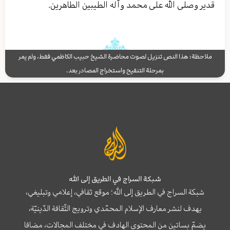
قدیر وصلی الله علی محمد وآله الطیبین الطاهرین.
ملاحظة: هذا النص تنزيل لصوت محاضرة الشيخ حبيب الكاظمي فقط، ولم يمر
بمرحلة التنقيح واستخراج المصادر بعد.
شبكة السراج في الطريق إلى الله
شبكة السراج في الطريق إلى الله؛ موقع ثقافي، إعلامي وتبليغي،
يهدف لنشر معارف الإسلام المحمّدي وترويج الثّقافة الدّينيّة،
يضمّ بساتين من المحتوى الهادف في مختلف المجالات، مضافا