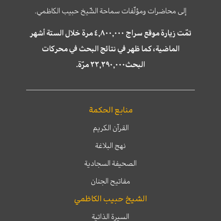
إلى محاضرات ومؤلّفات سماحة الشّيخ حبيب الكاظمي.
تمّت زيارة موقع سراج ٤,٨٠٠,٠٠٠ مرة خلال الستة أشهر
الماضية، كما ظهر في نتائج البحث في محركات
البحث٢٢,٢٩٠,٠٠٠ مرّة.
منابع الحكمة
القرآن الكريم
نهج البلاغة
الصحيفة السجادية
مفاتيح الجنان
الشيخ حبيب الكاظمي
السيرة الذاتية