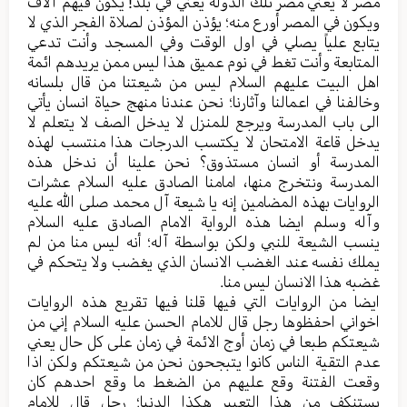
مصر لا یعني مصر تلك الدولة يعني في بلد! یکون فیهم آلاف
ویکون في المصر أورع منه؛ یؤذن المؤذن لصلاة الفجر الذي لا
یتابع علیاً یصلي في اول الوقت وفي المسجد وأنت تدعي
المتابعة وأنت تغط في نوم عمیق هذا لیس ممن یریدهم ائمة
اهل البیت علیهم السلام لیس من شیعتنا من قال بلسانه
وخالفنا في اعمالنا وآثارنا؛ نحن عندنا منهج حیاة انسان یأتي
الی باب المدرسة ویرجع للمنزل لا یدخل الصف لا یتعلم لا
یدخل قاعة الامتحان لا یکتسب الدرجات هذا منتسب لهذه
المدرسة أو انسان مستذوق؟ نحن علینا أن ندخل هذه
المدرسة ونتخرج منها، امامنا الصادق علیه السلام عشرات
الروایات بهذه المضامین إنه یا شیعة آل محمد صلی الله علیه
وآله وسلم ایضا هذه الروایة الامام الصادق علیه السلام
ینسب الشیعة للنبي ولکن بواسطة آله؛ أنه لیس منا من لم
یملك نفسه عند الغضب الانسان الذي یغضب ولا یتحکم في
غضبه هذا الانسان لیس منا.
ایضا من الروایات التي فیها قلنا فیها تقریع هذه الروایات
اخواني احفظوها رجل قال للامام الحسن علیه السلام إني من
شیعتکم طبعا في زمان أوج الائمة في زمان علی کل حال یعني
عدم التقیة الناس کانوا یتبجحون نحن من شیعتکم ولکن اذا
وقعت الفتنة وقع علیهم من الضغط ما وقع احدهم کان
یستنکف من هذا التعبیر هکذا الدنیا؛ رجل قال للامام