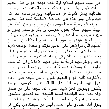
اهل البیت علیهم السلام؟ اولا نقطة مهمة اخواني هذا التعبیر
انا رأيته لاول مرة البعض منا هکذا یصف ائمته یمدحهم یصف
فضائلهم یذکر الأبیات في مناسباتهم یزور مراقدهم هذا کله
جید ولکن لیس هذه هي الضابطة الاساسیة قلت هذا التعبیر
انا رأيته لأول مرة امامنا موسی بن جعفر وهو من ائمة اهل
البیت علیهم السلام یقول لموسی بن بکر الواسطي یقول لو
میزت شیعتي لم أجدهم الا واصفه، تعبیر فیه شيء من کما
یقال لاذع هؤلاء یصفون فقط بتعبیرنا یتکلمون یصفون
ائمتهم الآن نثراً شعراً علی المنبر هؤلاء واصفه! الوصف شيء
والمتابعة شيء آخر، یقول ولو تمحصتهم لما خلص من الألف
واحد هؤلاء لو ادخلناهم في بوتقة الاختبار ما خلص من الألف
واحد ولو غربلتهم غربلةً لم یبقی منهم الا ما کان لي! ثم امامنا
صلوات الله وسلامه علیه کأنه ینظر الی زماننا بعض الناس
حیاة مترفة مستلقاً علی کرسي حیاة رغیدة حیاة مترفة
بالأشارات تأتيه انواع النعیم یقول انا من شیعة علی الامام
یقول انهم طال ما اتکوا علی الأرائك علی الکراسي المریحة
یتکئون ویقولون نحن شیعة علی، انما شیعة علی من صدق
قوله فعله انتم الواصفة لستم الشیعة انتم تصفون تتکلمون
نعم ما تقوله لو کان مطابقاً لفعلك أنت من شیعتنا والا فلا.
یقول امنا الصادق علیه السلام لیس من شیعتنا من یکون في