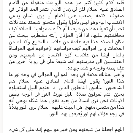
قلبه کلام کثیر! کثیر من هذه الروایات منقولة من الامام
الصادق علیه السلام لئن في زمان الامام انتشر المد الولائي في
صفوف الائمة یصعب علی الامام أن یری انسان یدعي
الانتساب الیه وهو لیس بأهل! یقول امتحنوا شیعتنا عند ثلاث
تحب أن تعرف هذا من شیعتنا أم لا؟ عند مواقیت الصلاة کیف
محافظتهم علیها، اذا أذن المؤذن رأيته مضطرب یبحث عن
مکان للصلاة هذا فیه علامة من علامات التشیع وکذلك من
العلامات والی اموالهم کیف مواساتهم لإخوانهم فیها المواساة
بالمال ایضا من علامات کون الانسان من شیعتهم ومن
المنتسبین الی مدرستهم انما شیعة علي في روایة أخری من
عف بطنه وفرجه واشتد جهاده.
وأخيرا هنالك علامة في وجه الموالي الموالي في وجه نور ما
هذا النور؟ یقول ایضا الامام الصادق علیه السلام هم
الشاحبون الذابلون الناحلون الذین اذا جنهم اللیل استقبلوه
بحزن انتم تعرفون صلاة اللیل تورث النور في الوجه بعض
الاوقات نحن نری انساناً من بعید نقول هذا شکله یوحي أنه
هذا من متبعي منهج اهل البیت علیهم السلام تری النور یتلألأ
في وجهِ هؤلاء لهم نور یُعرفون بهذا النور.
اللهم اجعلنا من شیعتهم ومن خیار موالیهم إنك علی کل شيء