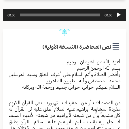
مشغل
00:00
00:00
الصوت
نص المحاضرة (النسخة الأولية)
أعوذ بالله من الشیطان الرجیم
بسم الله الرحمن الرحیم
وأفضل الصلاة وأتم السلام علی أشرف الخلق وسید المرسلین
محمد المصطفی وآله الطیبین الطاهرین
السلام علیکم اخواني اخواتي جمیعا ورحمة الله وبرکاته
من المصطلات أو من المفردات التي وردت في القرآن الکریم
مفردة المشایعة ابراهیم علیه السلام اُطلق علیه في القرآن أنه
کان مشایعاً وأن من شیعته لأبراهیم من شیعته الأنبیاء السلف
اذا جاء ربه بقلب سلیم، ابراهیم علیه السلام القرآن یطلق
علی جماعته انهم من شیعته ووجد فیها رجلین یقتتلان هذا