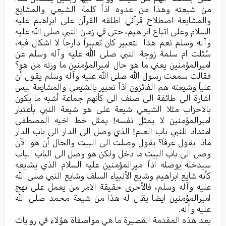
من شیعته وهذا من عدوه اذاً کلمة الشیعي والمشایع
والمشایعة اصطلاح قرآني اطلقه القرآن علی ابراهیم علیه
السلام وعلی اتباع ابراهیم، حتی في زمان النبي صلی الله علیه
وآله وسلم نعم هذا التعبیر کان تعبیراً دارجاً لا اشکال فیه،
سُئلت ام سلمة زوجة النبي صلی الله علیه وآله وسلم عن
امیرالمؤمنین یعني ما هو حال امیرالمؤمنین ما وزنه من هو؟
فقالت سمعت رسول الله صلی الله علیه وآله وسلم یقول أن
علیاً وشیعته هم الفائزون اذاً تعبیر بالشیعي والمشایعة لیس
اشارة الی طائفة الی صنف الی کأنهم جماعة أشبه ما یکون
بالاحزاب مثلا الشیعي شیعة علی هو شیعة النبي بأعتبار
امیرالمؤمنین لا یمثل نفسه! یمثل خط اخیه المصطفی
امتداد للنبي باب العلم! الذي وصل الی الدار الی باب الدار
ماذا یقول عرفاً؟ یقول وصلت الی البیت والحال أن هو الآن
وصل الی باب البیت ما دخل ولکن هو وصل الی الباب الباب
سیدخله یوصله اذاً امیرالمؤمنین علیه السلام الذي یشایعه
کأنه شایع ابراهیم وشایع الأنبیاء السلف وشایع النبي صلی الله
علیه وآله وسلم، فالأحری حقیقة الامر من یعمل علی نهج
امیرالمؤمنین ایضا یقال له هذا من شیعة محمد صلی الله
علیه وآله.
بعد هذه المقدمة القصیرة ما هي مواصفاة هؤلاء في روایات