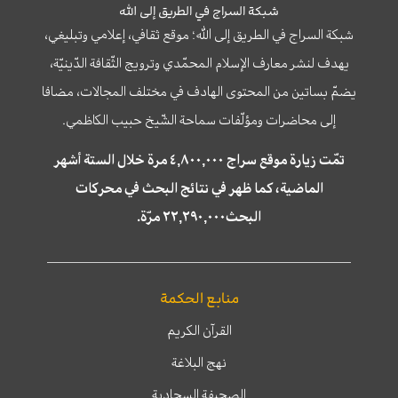
شبكة السراج في الطريق إلى الله
شبكة السراج في الطريق إلى الله؛ موقع ثقافي، إعلامي وتبليغي،
يهدف لنشر معارف الإسلام المحمّدي وترويج الثّقافة الدّينيّة،
يضمّ بساتين من المحتوى الهادف في مختلف المجالات، مضافا
إلى محاضرات ومؤلّفات سماحة الشّيخ حبيب الكاظمي.
تمّت زيارة موقع سراج ٤,٨٠٠,٠٠٠ مرة خلال الستة أشهر
الماضية، كما ظهر في نتائج البحث في محركات
البحث٢٢,٢٩٠,٠٠٠ مرّة.
منابع الحكمة
القرآن الكريم
نهج البلاغة
الصحيفة السجادية