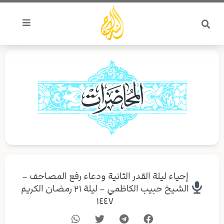
خطي
لى
لمحتوى
إحياء ليلة القدر الثانية ودعاء رفع المصاحف –
الشيخ حبيب الكاظمي – ليلة ۲۱ رمضان الكريم
١٤٤۷