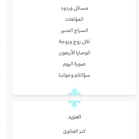
ا
مسائل وردود
ا
المؤلفات
ح
ا
السراج المنير
ه
لكل زوج وزوجة
ع
ا
الوصايا الأربعون
ز
صورة اليوم
ا
ع
سؤالكم وجوابنا
ه
و
ا
ب
ي
المزيد
ا
ع
كنز الفتاوىٰ
ا