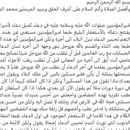
سم الله الرحمن الرحیم
أفضل الصلاة وأتم السلام علی أشرف الخلق وسید المرسلین محمد ال
ميرالمؤمنين صلوات الله عليه وسلامه عليه في دعاء كميل دعاء لأمير
فتتح دعائه بالأستغفار البليغ طبعا اميرالمؤمنين مستغني عن هذه 
لنعم تحبس الدعاء تنزل البلاء الى آخره ولكن اميرالمؤمنين أبو هذه 
بعا بعد الثناء والقسم بالله عزوجل بنور وجهه الى آخره لسان الدعا
لحسابات مع رب العالمين قبل أن تطلب من الله عزوجل شيئا تصالح م
اصي أنت آبق الى آخره من المعاني قبل أن تطلب رطب الأجواء أعد الم
ميرالمؤمنين يعلمنا في آخر الدعاء أن نطلب من الله عزوجل طلباً لا يخ
ستحقها بمثابة أن يأتي فقير مسكين بائس الى ملك البلاد ويقول اج
عدك ماذا تقول عن هذا المسكين؟ ولكن اذا كان الملك كريماً اذا كان ا
ي دورة دورات مثلا ثم يقول الآن كن بعدي هكذا اذا كان السلطان كري
لب تقريبا بهذه المضامين واجعلني من أحسن عبيدك نصيباً عندك 
ستثنى حجة الله في الارض امام زمانك لا تصل اليه ولكن من احسن عبي
ي مملكتك يا له من طلب وأخصهم قل زلفة منك بهذه المضامين المهم 
لكلام في هذا كلامنا في الاستغفار الموجود في اول الدعاء طبعا المقا
لذنوب التي تورث الندم تحبس الدعاء إجمالا يقول ولكن الائمة من ب
لمصدق من أحفاد اميرالمؤمنين يبين لنا بعض هذه الذنوب في دعاء