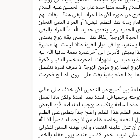
السلام وقسم منها جده علي بن الحسين عليه السلام
خرج من طوره الآن ما المراد البغي هنا؟ البغات لهم
م زمانه هذا اعظم البغي؟ أو المراد البغي التجاوز
ي الحدود ومن يتعدى حدود الله اذاً المراد بالبغي
الحياة الزوجية إتفاقا هذا المعنى يقع زوج يتعدى
يستفرد بها في ديار الغربة مثلا ليست لها عشيرة
ذا يعيش الأمرين الى آخر عمره نعمة ساقها الله اليه
يذهب الى الشهوات المحرمة خسر الدنيا والآخرة
 الزوج ايضا زوج مؤمن الزوجة لا تعرف قدره تنفصل
دها ايضا هذه باغية بغت على الزوج الصالح فحرمت
فعله قابيل أصبح من النادمين الآن خلاف مالي عائلي
وجته يرجعها في العدة بعد العدة ولكن ماذا تعمل
هذه الساعة يرتكب ما يوجب له ندامة الأبد البعض
نغم الظلم هذا الظلم واضح جداً ينطبق على الظلم
لنغمة وخاصة ظلم من لا يجد له ناصراً الا الله
 تنزل عليك النغمه، والتي تهتك الستور اغفرلي
صداق شرب الخمر الانسان عندما يزول عقله بالخمر