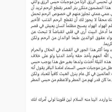
تي تحبس الرزق الزنا من موجبات حبس الرزق والتي
هذا المضمون متكرر بتر العمر بقطع الرحم تريد أن
أختي عمي عمتي تجاوز عنهم في خصوص الرحم تحمل
ك محقاً لا يجوز لك أن تقطع الرحم الذنب الأخير
لم الهواء الهواء يصبح مظلماً انسان يعيش في قصر
 أدخل البيت أرى في قلبي انقباضاً لا تبحث عن
اء عقوق الوالدين طبعا الوالدان من الرحم ولكن
ريما.
وما أكثر هذا الجور في القضاء في الحلال والحرام
 الله المهم يأخذ حقه يأخذ الدنيا ولو على خلاف
أن هذه الليلة أخذت ولدها بغير حق هذا يوجب حبس
اطل من موجبات حبس السماء امامنا الباقر يقول أنه
العالمين في كل عام ينزل الغيث كافياً للعباد ولكن
ما كان قدر لهم من المطر والاعظم من حبس المطر
 واردد الينا منه السلام لين قلوبنا لولي أمرك انك