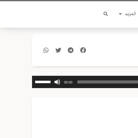
المزيد
استخدم
00:00
مفاتيح
الأسهم
أعلى/
أسفل
لزيادة
أو
خفض