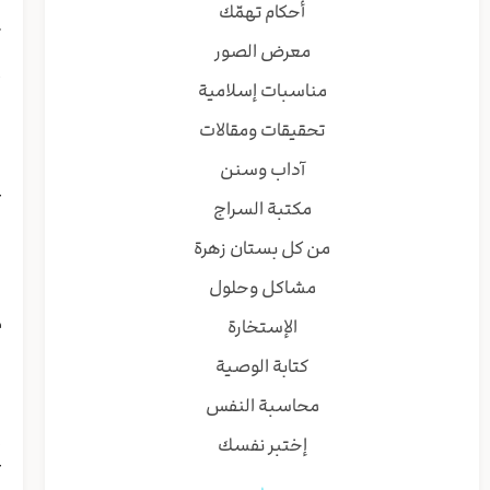
ل
أحكام تهمّك
ت
معرض الصور
ي
أ
مناسبات إسلامية
ا
تحقيقات ومقالات
ف
ا
آداب وسنن
ع
مكتبة السراج
ر
و
من كل بستان زهرة
ا
مشاكل وحلول
ق
م
الإستخارة
ا
كتابة الوصية
ا
محاسبة النفس
إ
إختبر نفسك
ع