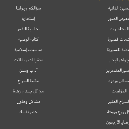
لسيرة الذاتية
سؤالكم وجوابنا
عرض الصور
إستخارة
المحاضرات
محاسبة النفس
لمات قصيرة
كتابة الوصية
ضة تفسيرية
مناسبات إسلامية
جواهر البحار
تحقيقات ومقالات
ير المتدبرين
آداب وسنن
سائل وردود
مكتبة السراج
المؤلفات
من كل بستان زهرة
لسراج المنير
مشاكل وحلول
ل زوج وزوجة
اختبر نفسك
وصايا الأربعون