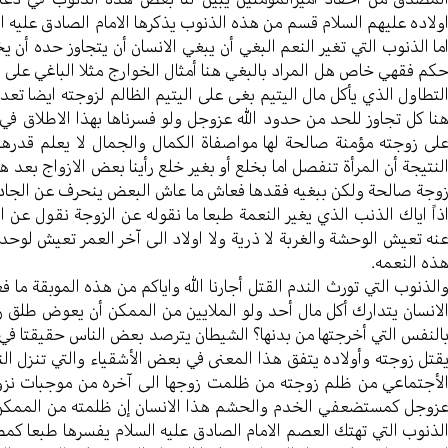
ولاده عليهم السلام قسم من هذه الذنوب يذكرها الامام الصادق عليه 
ما الذنوب التي تغير النعم البغي أن يبغي الانسان أن يتجاوز حده أن ي
كم فقهي خاص هل المراد بالبغي هنا أمثال الخوارج مثلا الباغي على اما
لتطاول الذي يأكل مال اليتيم بغى على اليتيم الظالم لزوجته ايضا تعد
نا كل تجاوز للحد من حدود الله عزوجل ولو فسرناها بهذا الاطلاق في 
لى زوجته مؤمنة صالحة لها مواصفاة الكمال والجمال لا يعلم قدرها 
لنتيجة أن المرأة تنفصل اما بخلع أو بغير خلع رأينا بعض الازواج بعد ه
وجة صالحة ولكن ببغيه فقدها فعاش ما عاش البعض ينحرف عن الجادة 
ذاً اياك الذنب الذي يغير النعمة طبعا ما نقوله عن الزوجة نقول عن
نه تعيش الوحشة والغربة لا ذرية ولا اولاد الى آخر العمر تعيش لوح
ذه النعمه.
الذنوب التي تورث الندم القتل أجارنا الله واياكم من هذه الموبقة ما 
لانسان يتدارك أكل مال أحد ولو الملايين من الممكن أن يعوض طلق ز
النفس التي أخرجتها من بدنها؟ الشيطان يترصد بعض الناس حقيقتا في 
قتل زوجته وأولاده يتفق هذا المعنى في بعض الأشقياء والتي تنزل ال
لأجتماعي من ظلم زوجته من ظلمت زوجها الى آخره من موجبات نزول ا
زوجل كمستضعفي الخدم والحشم هذا الانسان إن ظلمته من الممكن أن
لذنوب التي تهتك العصم الامام الصادق عليه السلام يفسرها طبعا كم