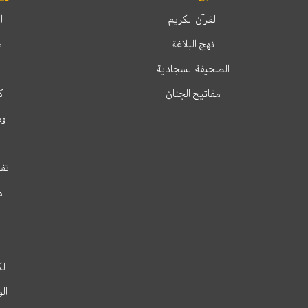
القرآن الكريم
ا
نهج البلاغة
م
الصحيفة السجادية
مفاتيح الجنان
ك
وم
تفس
م
ا
لك
ال