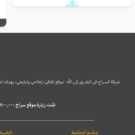
شبكة السراج في الطريق إلى الله؛ موقع ثقافي، إعلامي وتبليغي، يهدف ل
تمّت زيارة موقع سراج ٤,٨٠٠,٠٠٠ مرة خلال الستة أشهر الماضية، كما ظهر في نتائج البحث في محركات البحث٢٢,٢٩٠,٠٠٠ مرّة.
منابع الحكمة
الشيخ