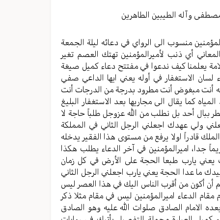
مستوى
الصوت.
مصطفی وآله الطیبین الطاهرین
المؤمنين منسوب الى الرواي في دعائه ليلة الجمعة
المعاني أي ذنب لأميرالمؤمنين تهتك العصم تغير
الامة يعلمنا كيف ندعوا في مفتتح دعاء كميل صيغة
ء لسان الاستغفار في أوله يعني ايها الداعي صفي
عه أنت مبغوض أنت مطرود بدرجة من الدرجات أنت
ياه كما يقال الى مجاريها بعد الاستغفار البليغ
طر ببال أحد بل نطلب من الله عزوجل طلباً حاجة لا
علني ولي عهدك اجعلني الرجل الثاني في المملكة
لملك قادراً اولا يرفع من مستوى هذا الفقير يدخله
ماً جدا، اميرالمؤمنين في آخر الدعاء يطلب هكذا
يعني يارب طبعا الحجة على الأرض في كل زمان
دك ما عدا الحجة يعني يارب اجعلني الرجل الثاني
أن أكون من أقرب الناس اليك في هذا العصر ليس
م مقام الدعاء اميرالمؤمنين ليس في مقام مثلا ذكر
عده الامام الصادق صلوات الله عليه وهو الصادق
 كميل العبارة مجملة التفصيل يأتيك في روايات