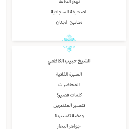
نهج البلاغة
ب
و
الصحيفة السجادية
مفاتيح الجنان
ا
ي
ا
ط
ا
ع
الشيخ حبيب الكاظمي
ا
ن
السيرة الذاتية
ب
المحاضرات
ف
ط
كلمات قصيرة
م
تفسير المتدبرين
ف
ا
ومضة تفسيرية
ا
جواهر البحار
ا