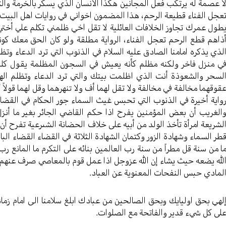
ا عصمة له يرتكب فعل المجانين هكذا الانسان الذي يسكر بالخرمة وال
عجل الفناء قطيعة الرحم، هذا المضمون اخواني في روايات اهل البيت 
طول عمرك تجاوز الخلافات العائلية لا تقل اخي ظلمني تكلم علي 
ذاهم قطع الرحم تعجل الفناء، الرواية مطلقة ولو كان الحق معك كون
لذي يذكره امامنا الصادق عليه السلام في الذنوب التي ترد الدعاء وتظ
ي منزل فاخر ولكنه مظلم كأنه يعيش في السجون المظلمة يقول كلما
لسحر والشعوذة أنت الذي اظلمت بيتك والتي ترد الدعاء وتظلم الهو
قوقهما مخالفة في مخالفة ولا تقل لهما أف ولا تنهرهما وقل لهما قولاً ك
واية أخيرة في الذنوب التي تحبس غيث السماء جور الحكام في القضاء 
الغريب أن بعض المؤمنين يفرح اذا حكم القاضي الجائر بغير ما أنزل
لشريعة امرأة تأخذ الولد من أبيه على خلاف الحضانة الشىرعية تفرح 
طر السماء وشهادة الزور وكتمان الشهادة الثلاثة في القضاء القضاء الب
ا من سنة قل مطراً من سنة رب العالمين بنائه على التكرم ما المانع رب 
لله يضعه حيث يشاء إن الله عزوجل اذا عمل قوم بالمعاصي صرف عنهم 
لمادي حبس النفحات المعنوية عن العباد.
لهي بحق اوليايك وبحق الصالحين من عبادك ابلغ سلامنا الى امام زماننا
لى كل شيء قدير والفاتحة مع الصلوات.