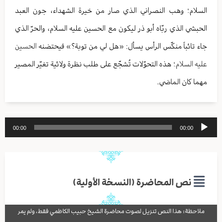
السلام؛ وهب النصراني الذي صار من خيرة الشهداء، جون العبد
الحبشي الذي ربّاه أبو ذر ليكون مع الحسين عليه السلام، والحرّ الذي
جاء تائباً منكّس الرأس يسأل: «هل لي من توبة؟» فيحتضنه
الحسين
عليه السلام
؛ هذه التحوّلات تُشجّع على طلب نظرة ولائية تغيّر المصير
مهما كان الماضي.
مشغل
00:00
00:00
الصوت
نص المحاضرة (النسخة الأولية)
ملاحظة: هذا النص تنزيل لصوت محاضرة الشيخ حبيب الكاظمي فقط، ولم يمر