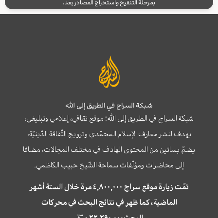
بمرحلة التنقيح واستخراج المصادر بعد.
شبكة السراج في الطريق إلى الله
شبكة السراج في الطريق إلى الله؛ موقع ثقافي، إعلامي وتبليغي،
يهدف لنشر معارف الإسلام المحمّدي وترويج الثّقافة الدّينيّة،
يضمّ بساتين من المحتوى الهادف في مختلف المجالات، مضافا
إلى محاضرات ومؤلّفات سماحة الشّيخ حبيب الكاظمي.
تمّت زيارة موقع سراج ٤,٨٠٠,٠٠٠ مرة خلال الستة أشهر
الماضية، كما ظهر في نتائج البحث في محركات
البحث٢٢,٢٩٠,٠٠٠ مرّة.