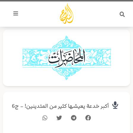
خطي
لى
لمحتوى
أكبر خدعة يعيشها كثير من المتدينين! – ج6