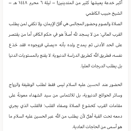
أكبر خدعة يعيشها كثير من المتدينين! – ليلة ٦ محرم ١٤٤٨ هـ –
الشيخ حبيب الكاظمي
الصلاة والصوم وحضور المجالس هي أقلّ الإيمان، ولا تكفي لمن يطلب
القرب العالي؛ من لا يسجد لله أصلاً هو في حكم الكافر، أما من يقتصر
على الحد الأدنى ثم يمدح ولده بأنه «يصلي فزوجوه» فقد خَدَع
نفسه، فطريق الله كطريق الدراسة الدنيوية: لا يقنع بالمستويات الدنيا
بل يطلب الدرجات العليا.
الحضور عند
الحسين
عليه السلام ليس فقط لطلب الوظيفة والزواج
وسائر الحوائج الدنيوية، بل للالتماس من سيد الشهداء معونةً على
مقامات القرب كخشوع الصلاة وصفاء القلب؛ فالقلب الذي يجري
دمعه تحت القبة أهلٌ لأن يطلب من الله عبر الحسين عليه السلام ما
هو أسمى من الحاجات العادية.