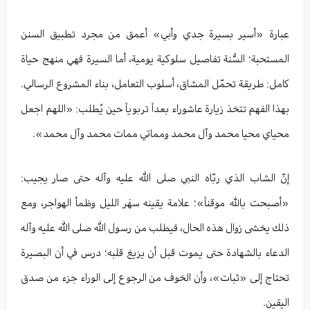
عبارة «أسير بسيرة جدي وأبي» أعمق من مجرد تطبيق السنن
المستحبة؛ السُّنة تفاصيل سلوكية يومية، أما السيرة فهي منهج حياة
كامل: طريقة تحمّل المشاق، أسلوب التعامل، بناء المشروع الرسالي.
بهذا الفهم تتخذ زيارة عاشوراء بعداً تربوياً حين يُطلب: «اللهم اجعل
محياي محيا محمد وآل محمد ومماتي ممات محمد وآل محمد».
إنّ الشاب الذي ربّاه النبي صلى الله عليه وآله حتى صار يجيب:
«أصبحت بالله موقناً»؛ علامة يقينه سهَر الليل وظمأ الهواجر، ومع
ذلك يخشى زوال هذه الحال، فيطلب من رسول الله صلى الله عليه وآله
الدعاء بالشهادة حتى يموت قبل أن يزيغ قلبه؛ درس في أن البصيرة
تحتاج إلى «ثبات»، وأن الخوف من الرجوع إلى الوراء جزء من صدق
اليقين.