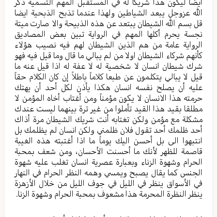
ايضا ليكون هذا شريكا له في المستقبل المهم التسمية ذكر
الله عزوجل يبعد الشياطين ولهذا عندما تذبح الذبحية ايضا
قل بسم الله الشيطان يبتعد عن هذه الذبيحة والا صارت ميتة
نجسة يحرم أكلها المهم في الرواية تبين بعض المصاديق
الرواية عامة من هم الذين الشيطان لهم فيه نصيب هؤلاء
كأنهم شركاء الشيطان اولا من لم يبالي ما قال وما قيل فيه فهو
شرك شيطان انسان لا شخصية له لا عفة له اذا قيل عنه ما
قيل لا يبالي يتكلمون عن طبعا كلاماً باطلاً إن كان الكلام حقاً
عليه أن يصلح نفسه انسان هكذا يأذن لكل أحد أن يهتك
حرمته هذا الانسان لا يكون مؤمناً ومن أغتاب أخاه المؤمن لا
مطلقا بقيد هذا القيد تأملوا من غير ترة بينهما ليست عندك
مشكلة مع مؤمن ولكن تغتابه أنت شريك الشيطان مرة أذاك
أحد ظلمك أحد تقول فلان ظلمني ولكن انسان لم يظلمك بل
انتبهوا الى بل أحسن اليك يوماً ما اذا أغتبته هذه الغيبة
قاصمة للظهر لأنك ما أحسنت الأحسان، ومن شعف بمحبة
الحرام وشهوة الزناء وبعبارة عصرية انسان تغلب عليه شهوة
الجنس كما يقال يصبح ويمسي وهمه النظر الحرام في النهار
في الأسواق ينظر في الليل في جوف الليل من خلال الأزهزة
ينظر النظرة المحرمة هذا مشعوف بمحبة الحرام وشهوة الزنا.