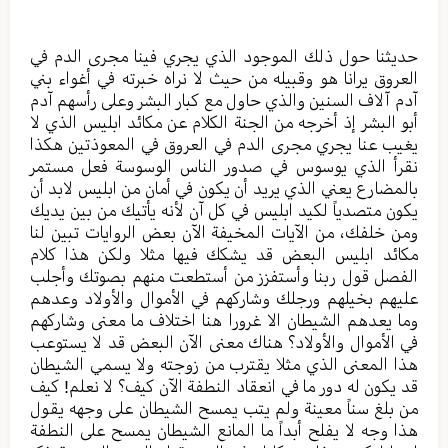
حديثنا حول ذلك الموجود الذي يجري فينا مجرى الدم في
العروق يرانا هو وقبيله من حيث لا نراه خبرته في أغواء بني
آدم آلاف السنين والذي حاول مع كبار البشر وعلى رأسهم آدم
أبو البشر إذ أخرجه من الجنة الكلام عن مكائد ابليس الذي لا
يغيب عنا يجري مجرى الدم في العروق في المعوذتين هكذا
نقرأ الذي يوسوس في صدور الناس الوسوسة فعل مستمر
بالمضارع يعني الذي يريد أن يكون في أمان من ابليس لابد أن
يكون متصدياً لكيد ابليس في كل آن لأنه يأتيك من بين يديك
ومن خلفك، من الآيات المخيفة الآن بعض الروايات تبين لنا
مكائد ابليس البعض قد يشكك فيها مثلا ولكن هذا كلام
الفصل قول ربنا وأستفزز من أستطعت منهم بصوتك وأجلب
عليهم بخيلهم ورجلك وشاركهم في الأموال والأولاد وعدهم
وما يعدهم الشيطان الا غرورا هنا اختلاف ما معنى وشاركهم
في الأموال والأولاد؟ هناك معنى الآن البعض قد لا يستوعب
هذا المعنى الذي مثلا يقترب من زوجته ولا يسمي الشيطان
قد يكون له دور ما في انعقاد النطفة الآن كيف؟ لا نعلم! كيف
من بلغ سناً معينة ولم يتب يمسح الشيطان على وجهه يقول
هذا وجه لا يفلح أبداً ما المانع الشيطان يمسح على النطفة