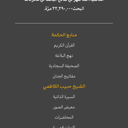
البحث٢٢,٢٩٠,٠٠٠ مرّة.
منابع الحكمة
القرآن الكريم
نهج البلاغة
الصحيفة السجادية
مفاتيح الجنان
الشيخ حبيب الكاظمي
السيرة الذاتية
معرض الصور
المحاضرات
كلمات قصيرة