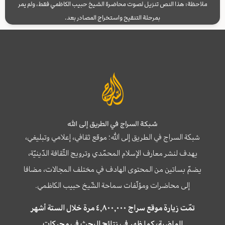
ملاحظة: هذا النص تنزيل لصوت محاضرة الشيخ حبيب الكاظمي فقط، ولم يمر
بمرحلة التنقيح واستخراج المصادر بعد.
شبكة السراج في الطريق إلى الله
شبكة السراج في الطريق إلى الله؛ موقع ثقافي، إعلامي وتبليغي،
يهدف لنشر معارف الإسلام المحمّدي وترويج الثّقافة الدّينيّة،
يضمّ بساتين من المحتوى الهادف في مختلف المجالات، مضافا
إلى محاضرات ومؤلّفات سماحة الشّيخ حبيب الكاظمي.
تمّت زيارة موقع سراج ٤,٨٠٠,٠٠٠ مرة خلال الستة أشهر
الماضية، كما ظهر في نتائج البحث في محركات