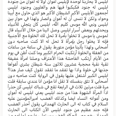
ابليس لا يحاربنا لوحده لإبليس أعوان اولا له أعوان من جنوده
ابليس له جنود فكبكبوا فيها هم والغاوون وجنود ابليس
أجمعون الأبليس الأكبر الشيطان الأكبر هو الذي حاول مع أبينا
وحواء ولكن لا تنسى أن له أعوان وانصار ولهذا في حوار بين
ابليس ونبي الله موسى كليم الله، ابليس كان يتجلى للأنبياء
ويحدثهم وبعض أسرار ابليس وصل الينا من خلال الأنبياء قال
لموسى يا موسى لا تخلوا بأمرة لا تحل لك الخلوة مع الأجنبية
فإنه لا يخلوا رجل بإمرأة لا تحل له الا كنت صاحبه دون
أصحابي ولهذا يأتينا مؤمن متورط يقول في ساعة من ساعات
من الغفلة والخلوة أرتكبت الحرام الكبير وما كنت أظن في يوم
من الأيام أرتكب الفاحشة هذا الأعتراف وصلنا امرأة عفيفة
تقية نقية محجبة عشرون ثلاثون سنة شيطان بشري أغواها
جذبها في خلوة واذا بها تفقد ما تفقد تقول كيف صار هذا؟
ابليس الكبير أشتغل عليها يقول في الرواية كنت صاحبه دون
أصحابي لا تثق بنفسك لا تقل انا مؤمن انا عندي سابقة فلت
مرة فلت مرتين ثلاث في الرابعة تقع في شباك ابليس كن حذراً
اذاً المرأة الشهوة هذا من جند ابليس يعني ابليس له أعوان
ومن أعوانه النساء ايضا وكذلك الغضب اميرالمؤمنين عليه
السلام في كتاب له الى الحارث الهمداني يقول أحذر الغضب
فإنه جند عظيم من جنود ابليس الآن الكتاب الى الحارث
الهمداني خصوص الحكام الغضب يستولي عليهم لما لهم من