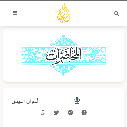
خطي
لى
لمحتوى
أعوان إبليس