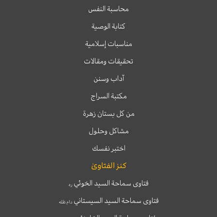
محاسبة النفس
كتابة الوصية
مناسبات إسلامية
تحقيقات ومقالات
آداب وسنن
مكتبة السراج
من كل بستان زهرة
مشاكل وحلول
اختبر نفسك
كنز الفتاوىٰ
فتاوى سماحة السيد الخوئي
ره
فتاوى سماحة السيد السيستاني
دام ظله