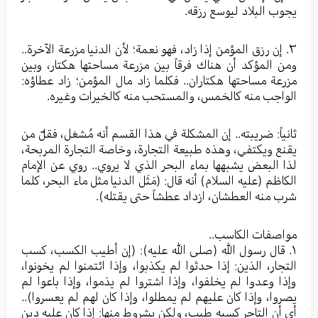
يجوب البلاد ليوسع رزقه.
٣. إن رزق المؤمن إذا زاد، فهو نعمة؛ لأن الدنيا مزرعة الآخرة..
ومن المؤكد أن هناك فرقاً بين مزرعة مساحتها هكتار، وبين
مزرعة مساحتها هكتاران.. فكلما زاد مال المؤمن؛ زاد عطاؤه:
الواجب منه كالخمس، والمستحب منه كالخيرات وغيره.
ثانياً: ضريبته.. إن المشكلة في هذا القسم أنه مُشغل، فقلّ من
يقنع ويكتفي، وهذه طبيعة التجارة، وخاصة التجارة المربحة،
لذا البعض يشبهها بماء البحر الذي لا يروي.. روي عن الإمام
الكاظم (عليه السلام) أنه قال: (مَثَل الدنيا مثل ماء البحر، كلما
شرب منه العطشان، ازداد عطشاً حتى يقتله).
مواصفات الكاسب..
١. قال رسول الله (صلی الله عليه): (إن أطيب الكسب، كسب
التجار، الذين: إذا حدثوا لم يكذبوا، وإذا ائتمنوا لم يخونوا،
وإذا وعدوا لم يخلفوا، وإذا اشتروا لم يذموا، وإذا باعوا لم
يصروا، وإذا كان عليهم لم يمطلوا، وإذا كان لهم لم يعسروا)..
أي أن التاجر كسبه طيب، ولكن بشروط منها: إذا كان عليه دين