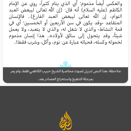
والعكس أيضاً مذموم؛ أي الذي ينام كثيراً، روي عن الإمام
الكاظم (عليه السلام) أنه قال: (إن الله تعالى ليبغض العبد
النوام، إن الله تعالى ليبغض العبد الفارغ).. فالإنسان
المتقاعد -وقد يكون في سن الأربعين أو الخمسين؛ أي في
قمة النشاط- والذي لا شغل له، والذي لا يتعبد، ولا يعمل
شيئاً، وقد يتحول إلى سائق لأولاده.. هذا إنسان مذموم
لخموله وكسله، فحياته عبارة عن: نوم، وأكل، وشرب فقط!..
ملاحظة: هذا النص تنزيل لصوت محاضرة الشيخ حبيب الكاظمي فقط، ولم يمر
بمرحلة التنقيح واستخراج المصادر بعد.