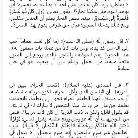
لا يماطل، وإذا كان له دين على أحد لا يطالبه بما يعسره؛ أين
يوجد اليوم مثل هكذا تجار؟!.. يقول تعالى: ﴿وَإِن كَانَ ذُو عُسْرَةٍ
فَنَظِرَةٌ إِلَى مَيْسَرَةٍ﴾، بينما بعض التجار يعلم أن المدين مفلس،
ومع ذلك يدخله السجن؛ فبأي حق شرعي يقوم بهذا العمل؟..
٢. قال رسول الله (صلی الله عليه): (ما أكل العبد طعاماً أحب
إلى الله من كد يده، ومن بات كالاً من عمله بات مغفوراً له)..
هذا الحديث يعم الموظف والتاجر، فالذي يرجع إلى المنزل
متعباً مرهقاً من العمل، وينام دون أن يتعبد؛ هو في حال
عبادة.
٣. قال الصادق (عليه السلام): (كسب الحرام، يبين في
الذرية).. إن الإنسان الذي يأكل الحرام، تكون ذريته مشاكسة،
أو غير طيبة!.. فهذا الطعام الحرام تحول إلى نطفة، فانعقدت
نطفته من مال حرام، لذا هذا الشخص لا يبارك له في ذريته..
قد يقول قائل: ولكن ما ذنب الذرية إن كان الأب مرابياً؟.. فلعل
من التوجيهات أن الله عز وجل يرفع فضله، يقول تعالى: ﴿وَلَوْلاَ
فَضْلُ اللَّهِ عَلَيْكُمْ وَرَحْمَتُهُ لاَتَّبَعْتُمُ الشَّيْطَانَ إِلاَّ قَلِيلاً﴾.. فرب
العالمين غير ملزم بالفضل، إنما ملزم بالعدل، ألا يقول في