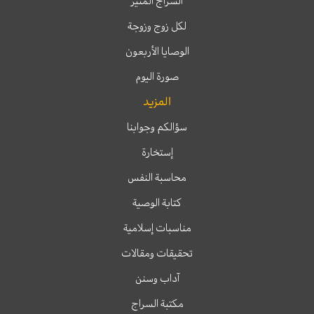
السراج المنير
لكل زوج وزوجة
الوصايا الأربعون
صورة اليوم
المزيد
سؤالكم وجوابنا
إستخارة
محاسبة النفس
كتابة الوصية
مناسبات إسلامية
تحقيقات ومقالات
آداب وسنن
مكتبة السراج