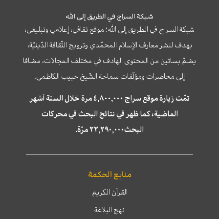
شبكة السراج في الطريق إلى الله
شبكة السراج في الطريق إلى الله؛ موقع ثقافي، إعلامي وتبليغي،
يهدف لنشر معارف الإسلام المحمّدي وترويج الثّقافة الدّينيّة،
يضمّ بساتين من المحتوى الهادف في مختلف المجالات، مضافا
إلى محاضرات ومؤلّفات سماحة الشّيخ حبيب الكاظمي.
تمّت زيارة موقع سراج ٤,٨٠٠,٠٠٠ مرة خلال الستة أشهر
الماضية، كما ظهر في نتائج البحث في محركات
البحث٢٢,٢٩٠,٠٠٠ مرّة.
منابع الحكمة
القرآن الكريم
نهج البلاغة