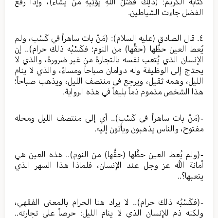
كتابه الكريم: ﴿ذَلِكَ فَضْلُ اللَّهِ يُؤْتِيهِ مَن يَشَاء﴾، وإذا رفع
الفضل جاءت الشياطين.
٤. قال الصادق (عليه السلام): (مَنْ بات ساهراً في كَسْب، ولم
يُعط العين حظَّها (حقَّها) من النوم؛ فكَسْبُه ذلك حرام).. إن
الإنسان الذي يُتعب نفسه بالتجارة من غير ضرورة، والذي لا
يحتاج إلى الوظيفة وله دوامان صباحاً ومساءً، والذي لا ينام
الليل، وهمه ثقيل، ويرجع في منتصف الليل، ويذهب صباحاً؛
هذا الشخص مذموم ذماً بليغاً في هذه الرواية.
-(مَنْ بات ساهراً في كَسْب).. أي إلى منتصف الليل ومحله
مفتوح، والناس يذهبون ويأتون إليه.
-(ولم يُعط العين حظَّها (حقَّها) من النوم).. هذه العين هي
أمانة الله عز وجل عند الإنسان، فلماذا هذا السهر الذي
يتعبها؟..
-(فكَسْبُه ذلك حرام).. لا يراد هنا الحرام بالمعنى الفقهي،
ولكنه ذم للإنسان الذي لا ينام الليل؛ حرصاً على تجارته..