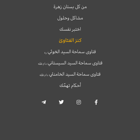
من كل بستان زهرة
مشاكل وحلول
اختبر نفسك
كنز الفتاوىٰ
فتاوى سماحة السيد الخوئي
ره
فتاوى سماحة السيد السيستاني
دام ظله
فتاوى سماحة السيد الخامنئي
دام ظله
أحكام تهمّك
T
T
I
F
e
w
n
a
l
i
s
c
e
t
t
e
g
t
a
b
r
e
g
o
a
r
r
o
m
a
k
-
m
-
p
f