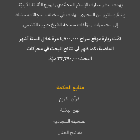
يهدف لنشر معارف الإسلام المحمّدي وترويج الثّقافة الدّينيّة،
يضمّ بساتين من المحتوى الهادف في مختلف المجالات، مضافا
إلى محاضرات ومؤلّفات سماحة الشّيخ حبيب الكاظمي.
تمّت زيارة موقع سراج ٤,٨٠٠,٠٠٠ مرة خلال الستة أشهر
الماضية، كما ظهر في نتائج البحث في محركات
البحث٢٢,٢٩٠,٠٠٠ مرّة.
منابع الحكمة
القرآن الكريم
نهج البلاغة
الصحيفة السجادية
مفاتيح الجنان