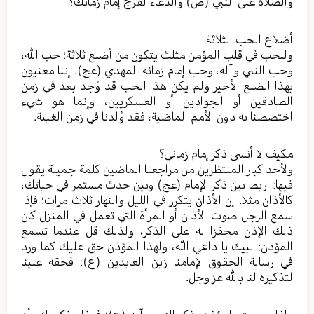
والصلاة على النبي (ص) والدعاء لفرج إمام زمانك؟
أضلاع الحب الثلاثة
وللحب في قلب المؤمن مثلث يتكون من أضلع ثلاثة؛ حب الله،
وحب النبي وآله، وحب إمام زمانه المهدي (عج). إننا معنيون
بهذا الضلع الأخير ولم يكن هذا الحب قد وُجد بعد في زمن
الصادقين أو الجوادين أو العسكريين، وإنما هو شيء
اختصصنا به دون الأمم الماضية، فقد وُلدنا في زمن الغيبة.
مكيف لا أنسى ذكر إمام زماني؟
ولأحد كبار المنتظرين من مراجعنا الماضين كلمة جميلة يقول
فيها: اربط بين ذكر الإمام (عج) وبين حدث مستمر في حياتك،
كالأذان مثلا. إن الأذان يتكرر في الليل والنهار ثلاث مرات؛ فإذا
سمع الرجل صوت الأذان أو المرأة التي تعمل في المنزل كان
ذلك الإذن محفزا له على الذكر، ولذلك قل عندما تسمع
المؤذن: لبيك يا داعي الله، ولهذا المؤذن حق عليك كما ورد
في رسالة الحقوق لإمامنا زين العابدين (ع)؛ فحقه علينا
لتذكيره لنا بالله عز وجل.