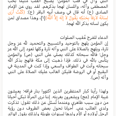
النبي وآل في قلب المؤمن؛ يُصبح القلب متيماً بحب
المصطفى وآله، واللسان لهجا بذكرهم. لقد روي عن الإمام
الصادق (ع) أنه قال في وصف أبيه الباقر (ع):
(كُنْتُ أَرَى
لِسَانَهُ لاَزِقاً بِحَنَكِهِ يَقُولُ لاَ إِلَهَ إِلاَّ اَللَّهُ)
[١]
، وهذا مصداق لمن
يكون لسانه بذكر الله لهجا.
الدعاء للفرج عُقيب الصلوات
إن المؤمن يلهج بالتوحيد والتسبيح والتحميد لله عز وجل
تارة، ويلهج بالصلاة على النبي وآله تارة وكلها تعود إلى الله عز
وجل؛ فالله سبحانه كذلك يصلي على النبي (ص) والمؤمن
يتأسى بالله في ذلك. فإذا ذهبت إلى مكة فالهج بذكر الله
سبحانه وأنت في الطواف والسعي وإذا كنت في المدينة في
البقيع أو في الروضة فليكن الغالب عليك الصلاة على النبي
وآله (ص).
ولهذا رأينا كبار المنتظرين الذين اكتووا بنار فراقه؛ يعيشون
غيبة الإمام (عج) ويشعرون بغربته. إننا نرى المرأة تبكي أحيانا
من دون سبب ظاهري وعندما تُسئل عن ذلك تقول: تذكرت
ولدي الغائب عني. أحيانا تحول بعض الظروف دون رؤية
الرجل أولاده أو الأم ولدها لسنوات طويلة ولذلك يقول الوالد