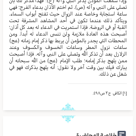
وإذا سمعت المؤذن يذكر النبي وآله (ع)؛ فهذا مذكر لك بأن
تصلي على النبي وآله (ص). ثم اختم الأذان بدعاء الفرج؛ فهي
ساعة استجابة وخاصة عند الزوال حيث تفتح أبواب السماء.
ويتأكد ذلك عندما تكون في أحد المشاهد المشرفة تحت
القبة أو في الروضة. فإذا استمريت في الدعاء له بعد كل أذان؛
أصبحت هذه العادة ملازمة ولن تنسى الدعاء له أبدا. ومن
المحطات التي يجدر بالمؤمن أن يربط بها ذكر إمام زمانه (عج)
ساعات نزول المطر وساعات الخسوف والكسوف وعند
الزلازل بعد أن تذكر الله وتصلي على النبي وآله. فإذا أصبحت
ممن يلهج بذكر إمامه؛ طلب الإمام (عج) من الله سبحانه أن
يبارك فيك بين وقت آخر ولا نقول: أنه يلهج بذكرك فهو في
شغل عن ذلك.
[١]
الکافي ج٢ ص٤٩٨.
خلاصة المحاضرة