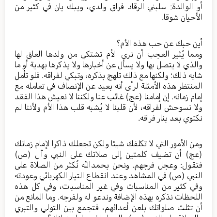
أو الوالدة: سلبني الرقاد فراق ولدي، ويبك يان في كثير من
الأحيان شوقا.
أين حبك عن حب هذه الأم؟
ومما يُثير العجب أن نرى الأم تشتكي من ولدها العاق لها
والذي لا يتصل بها ولا يسأل عن أخبارها ولا يذكرها بهدية أو ما
شابه ذلك؛ ولكنها مع ذلك تلهج بذكره، وتبكي لفراقه. فلو تأمل
المنتظر هذه الأمثلة لرأى أنه بعيد عن الإنصاف في تعامله مع
إمام زمانه. إن إمامنا (عج) غائب عنا ولكننا لا نعيش هذا الفقد
ولا نسوحش لفراقه، لأن قلبنا لا يُشبه قلب هذا الأم ولأننا لم
نكتوي بعد بنار فراقه.
ومن الأمور التي لا تكلفك شيئا ولكن تجعلك ذاكرا لإمام زمانك
(عج) أن تضيف كلمتين إلى صلاتك على النبي وآل (ص)
فتقول: وعجل فرجهم. ونحن بحمدالله نُكثر من الصلاة على
النبي (ص) في المشاهد وعند انقطاع التيار الكهربائي وعودته
وفي كثير من المناسبات وفي غير المناسبات، وفي كل هذه
اللحظات نذكره بهذه الإضافة وندعو له ولفرجه. وما المانع من
أن تثلث صلواتك بلعن أعدائهم، فتجمع بين التولي والتبري