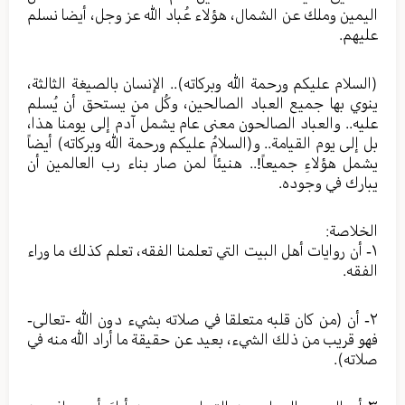
اليمين وملك عن الشمال، هؤلاء عُباد الله عز وجل، أيضا نسلم
عليهم.
(السلام عليكم ورحمة الله وبركاته).. الإنسان بالصيغة الثالثة،
ينوي بها جميع العباد الصالحين، وكُل من يستحق أن يُسلم
عليه.. والعباد الصالحون معنى عام يشمل آدم إلى يومنا هذا،
بل إلى يوم القيامة.. و(السلامُ عليكم ورحمة الله وبركاته) أيضاً
يشمل هؤلاءِ جميعاً!.. هنيئاً لمن صار بناء رب العالمين أن
يبارك في وجوده.
الخلاصة:
١- أن روايات أهل البيت التي تعلمنا الفقه، تعلم كذلك ما وراء
الفقه.
٢- أن (من كان قلبه متعلقا في صلاته بشيء دون الله -تعالى-
فهو قريب من ذلك الشيء، بعيد عن حقيقة ما أراد الله منه في
صلاته).