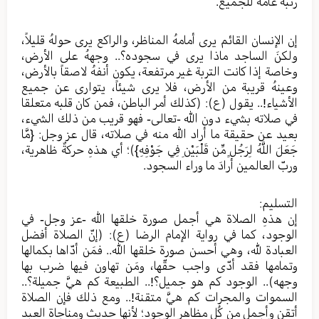
رتبة عامة للجميع.
إن الإنسان القائم يرى أمامهُ المناظر، والراكع يرى حولهُ قليلاً،
ولكنَ الساجد ماذا يرى في سجوده؟.. وجههُ على الأرض،
وخاصة إذا كانت التربة غير مرتفعة، يكون أنفهُ لاصقاً بالأرض،
وعينهُ قريبة من الأرض، فلا يرى شيئاً، يتوارى عن جميع
الأشياء!.. يقول (ع): (كذلك أمر الباطن، فمن كان قلبه متعلقا
في صلاته بشيء دون الله -تعالى- فهو قريب من ذلك الشيء،
بعيد عن حقيقة ما أراد الله منه في صلاته، قال عز وجل: {مَّا
جَعَلَ اللَّهُ لِرَجُلٍ مِّن قَلْبَيْنِ فِي جَوْفِهِ})؛ أي هذهِ حركةٌ ظاهرية،
وربّ العالمين أرادَ ما وراء السجود.
التسليم:
إن هذهِ الصلاة هي أجمل صورة خلقها الله -عز وجل- في
الوجود، كما في رواية الإمام الرضا (ع): (إنّ الصلاة أفضل
العبادة لله، وهي أحسن صورة خلقها الله.. فمَن أدّاها بكمالها
وتمامها فقد أدّى واجب حقّها، ومَن تهاون فيها ضرب بها
وجهه).. الوجود كم هو جميل؟!.. الطبيعة كم هيَّ جميلة؟..
السموات والمجرات كم هيَّ متقنة!.. ومع ذلك فإن الصلاة
أتقن وأجمل من كُل مظاهر الوجود؛ لأنها حديث ومناجاة العبد