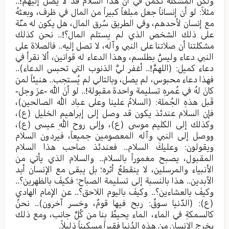
ولكن المشكلة تكمن في أن هذا السلام قد لا يصل إليهم!..
مثلاً: لو أن إنساناً جعل مبلغاً كبيراً من المال في ظرف، وبعثهُ
مع إنسان لأحدهم، وفي الطريق سُرق المال، هل يكون له منّة
على ذلك الشخص الذي لم يستلم المال؟!.. نحن كذلك
مشكلتنا أن صلاتنا على النبي وآله، لا تصل إليه.. فالصلاة على
النبي دعاء وليسَّ بطلسم، وهذا الدعاء له قوانين، ألا نقرأ في
دعاء كميل: (اللهمَّ!.. أغفر ليَّ الذنوب التي تحبس الدعاء)..
فهذا دعاء محبوس، لم يصل، وبالتالي لم يُستجب.. هنيئاً لمن
كانَ لهُ في عُمرهِ تسليمة واحدة مقبولة!.. لو أنَ الله -عزَ وجل-
قَبل هذهِ الجُملة: (السلامُ علينا وعلى عباد الله الصالحين)،
فإن السلام عندئذ يكون قد وصل إلى إبراهيم الخليل (ع)،
وكذلك إلى الكليم موسى (ع)، وإلى روح اللهِ عيسى (ع)،
ووصل إلى النبي وآله المعصومين جميعاً، فيردون السلام
ويقولون: وعليكَ السلام.. فعندئذ صاحب هذا السلام
المقبول، يصبح مغموراً بالسلام.. والسلام الذي يأتي من
الأنبياء والمرسلين، لا ينقطعُ أثره؛ بل يبقى مع الإنسان أبد
الآبدين.. هذا بالنسبة إلى تسليمة الصباح؛ فكيفَ بالظهرين؟..
وكيفَ بالعشاءين؟.. وكيفَ باليوم اللاحق؟.. عن الإمام الهادي
(ع): (الدّنيا سوقٌ: ربح فيها قومٌ، وخسر آخرون).. نحنُ
كالسمكةِ في الماء، الماء يحيطُ بنا من كُلِّ جانب، ومع ذلك
يخرج الإنسان من هذهِ الدُنيا فقيراً مسكيناً ذليلاً.