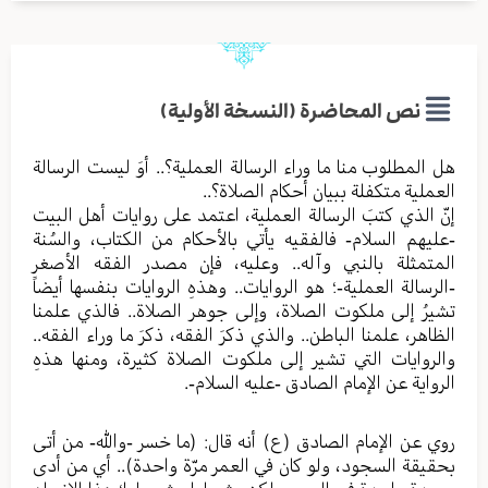
نص المحاضرة (النسخة الأولية)
هل المطلوب منا ما وراء الرسالة العملية؟.. أوَ ليست الرسالة
العملية متكفلة ببيان أحكام الصلاة؟..
إنّ الذي كتبَ الرسالة العملية، اعتمد على روايات أهل البيت
-عليهم السلام- فالفقيه يأتي بالأحكام من الكتاب، والسُنة
المتمثلة بالنبي وآله.. وعليه، فإن مصدر الفقه الأصغر
-الرسالة العملية-؛ هو الروايات.. وهذهِ الروايات بنفسها أيضاً
تشيرُ إلى ملكوت الصلاة، وإلى جوهر الصلاة.. فالذي علمنا
الظاهر، علمنا الباطن.. والذي ذكرَ الفقه، ذكرَ ما وراء الفقه..
والروايات التي تشير إلى ملكوت الصلاة كثيرة، ومنها هذهِ
الرواية عن الإمام الصادق -عليه السلام-.
روي عن الإمام الصادق (ع) أنه قال: (ما خسر -والله- من أتى
بحقيقة السجود، ولو كان في العمر مرّة واحدة).. أي من أدى