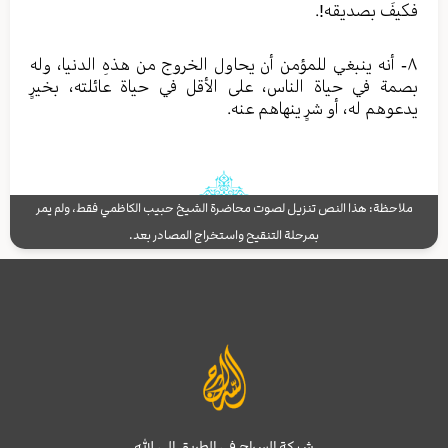
فكيفَ بصديقه!.
٨- أنه ينبغي للمؤمن أن يحاول الخروج من هذهِ الدنيا، وله
بصمة في حياة الناس، على الأقل في حياة عائلته، بخيرٍ
يدعوهم له، أو شرٍ ينهاهم عنه.
ملاحظة: هذا النص تنزيل لصوت محاضرة الشيخ حبيب الكاظمي فقط، ولم يمر
بمرحلة التنقيح واستخراج المصادر بعد.
شبكة السراج في الطريق إلى الله