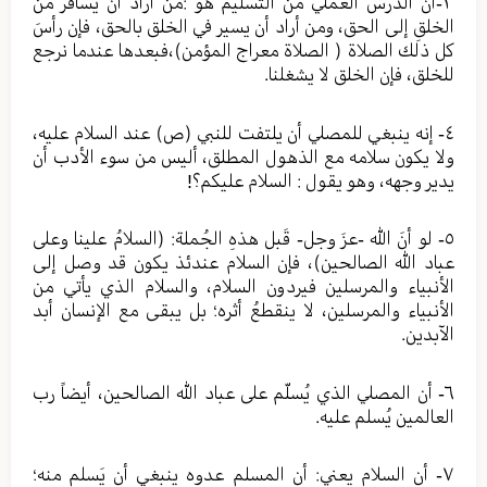
٣-أن الدرس العملي من التسليم هو :من أرادَ أن يسافر من
الخلقِ إلى الحق، ومن أراد أن يسير في الخلق بالحق، فإن رأسَ
كل ذلك الصلاة ( الصلاة معراج المؤمن)،فبعدها عندما نرجع
للخلق، فإن الخلق لا يشغلنا.
٤- إنه ينبغي للمصلي أن يلتفت للنبي (ص) عند السلام عليه،
ولا يكون سلامه مع الذهول المطلق، أليس من سوء الأدب أن
يدير وجهه، وهو يقول : السلام عليكم؟!
٥- لو أنَ الله -عزَ وجل- قَبل هذهِ الجُملة: (السلامُ علينا وعلى
عباد الله الصالحين)، فإن السلام عندئذ يكون قد وصل إلى
الأنبياء والمرسلين فيردون السلام، والسلام الذي يأتي من
الأنبياء والمرسلين، لا ينقطعُ أثره؛ بل يبقى مع الإنسان أبد
الآبدين.
٦- أن المصلي الذي يُسلّم على عباد الله الصالحين، أيضاً رب
العالمين يُسلم عليه.
٧- أن السلام يعني: أن المسلم عدوه ينبغي أن يَسلم منه؛