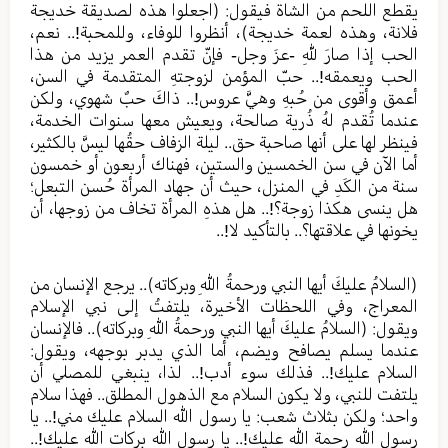
يقطع اللحم من الشاة فيقول: (اجعلوا هذه لصديقة خديجة
فلانة، وهذه لعمة خديجة)، أنظروا للوفاء، وللمحبة!.. نعم،
الحب إذا صارَ للهِ -عزَ وجل- فإنّ تقدم العمر يزيد من هذا
الحب ويعمقه!.. حبّ المؤمن لزوجتهِ المتقدمة في السن،
أعمق وأقوى من حُبهِ وهيَّ عروس!.. ذاكَ حبٌ شهوي، ولكن
عندما تُقدم لهُ ذُرية صالحة، ويعيش معها سنوات الخدمة،
فينظر لها على أنها صاحبة حق.. ليلة الزفاف حقُها ليسَّ بالكثير،
أما الآن في سن الخمسين والستين، فهناك أربعون أو خمسون
سنة من الكَدِ في المنزل، حيث أن جهاد المرأة حُسن التبعل؛
هل ينسى هكذا زوجة؟!.. هل هذهِ المرأة تخاف من زوجها، أن
يخونها في علاقتها؟.. بالتأكيد لا!..
(السلامُ عليكَ أيها النبي ورحمةُ اللهِ وبركاته).. يرجع الإنسان من
المعراج، وفي اللحظات الأخيرة، يلتفتُ إلى نبي الإسلام
ويقول: (السلامُ عليكَ أيها النبي ورحمةُ اللهِ وبركاته).. فالإنسان
عندما يسلم يصافح ويضم، أما الذي يدبر بوجهه، ويقول:
السلام عليك!.. فذلك سوء أدب!.. لذا، ينبغي للمصلي أن
يلتفت للنبي، ولا يكون السلام مع الذهول المطلق.. فهذا سلام
واحد؛ ولكن بثلاث شعب: يا رسول الله السلام عليك مني!.. يا
رسول الله رحمة الله عليك!.. يا رسول الله بركات الله عليك!..