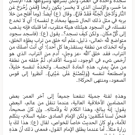
سجدة واحدة في العمر، ولكن بشرطها وشروطها؛ هذا الإنسان
ما خَسر، والإنسان الذي لا يخسر؛ يكون رابحاً {فَمَن زُحْزِحَ عَنِ
النَّارِ وَأُدْخِلَ الْجَنَّةَ فَقَدْ فَازَ}.. وقال (ع) أيضاً: (وما أفلح من خلا
بربه في مثل ذلك الحال شبيهاً بمخادع لنفسه)؛ أي لا تخدع
نفسكَ، في السجود هيئتك هيئة متقرب، أما قلبك فإنه يذهب
إلى كُلِّ مكان.. ولكن كيفَ نسجد؟.. يقول (ع): (فاسجد سجود
متواضع لله -تعالى- ذليل، علم أنه خلق من تراب يطؤه الخلق،
وأنه اتخذك من نطفة يستقذرها كل أحد)؛ أي أنتَ أصلكَ من
التراب، فقد خلقَ اللهُ -عز وجل- آدم من التراب، الذي هو
أرخص شيء في الوجود، تدوسهُ الأقدام، ثُمَّ خلقه من نطفة
من منيٍّ يمنى، هذهِ المادة النجسة.. واتخذهُ لنفسهِ خليلاً،
واصطنعهُ لنفسه {وَلِتُصْنَعَ عَلَى عَيْنِي}.. أنظروا إلى قوس
الصعود، ومنتهى الحركة!..
وهذهِ لفتة جميلة تنفعنا جميعاً إلى آخر العمر: بعض
المضامين الأخلاقية العالية، عندما تنقل من عالم، البعض
يقول: إنهُ يبالغ، وهذا الكلام لهُ ولأمثالهِ.. وإن كانَ صحيحاً،
فنحنُ لسنا مُكلفين؛ ولكن الإمام الصادق -عليه السلام- يتكلم
للأمة، ولو كانَ الحديث خاصاً للخواص، لقال (ع): هذا لكَ يا
زرارة مثلاً.. أما عندما يطلق الإمام القول، فمعنى ذلك أنَ هذهِ