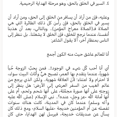
٤. السير في الخلق بالحق، وهو مرحلة الهداية الرحيمية.
وعليه، فإن من أرادَ أن يسافر من الخلقِ إلى الحق، ومن أراد أن
يسير في الخلق بالحق، فإن رأسَ كل ذلك الطائرة التي هي
الصلاة فـ(الصلاة معراج المؤمن).. وبالتالي، بعد أن هذبنا
أنفسنا، عندما نرجع للخلق، فإن الخلق لا يشغلنا.. بل ننظر إلى
الناس بمنظارٍ آخر، آلا يقول الشاعر:
أنا للعالم عاشق حيث منه الكون أجمع
أي أنا أحب كُل شيء في الوجود!.. فمن يحبّ الزوجة حُباً
شهوياً، عندما يتقدم بها العمر، تصبح هيَّ وأثاث البيت سواء،
لا احترام ولا اعتناء؛ لأنَ العلاقة شهوية.. ولكن الذي يرجع من
عالم الغيب من السفر العرشي إلى الأرض؛ هل ينظر إلى
زوجتهِ على أنها صورة مجمّلة، على أنها شحم ولحم، أم على
أنها أمانة الله -عز وجل- عنده؟.. نبي الإسلام (صلى الله عليه
وآله وسلم) عندما كان في المدينة، كانت هناك سنوات
تفصله عن أم المؤمنين خديجة -عليها السلام- ومع ذلك كان
يسأل عن صديقات خديجة، فيرسل لهن الهدايا، حتى كان