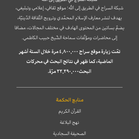
شبكة السراج في الطريق إلى الله؛ موقع ثقافي، إعلامي وتبليغي،
يهدف لنشر معارف الإسلام المحمّدي وترويج الثّقافة الدّينيّة،
يضمّ بساتين من المحتوى الهادف في مختلف المجالات، مضافا
إلى محاضرات ومؤلّفات سماحة الشّيخ حبيب الكاظمي.
تمّت زيارة موقع سراج ٤,٨٠٠,٠٠٠ مرة خلال الستة أشهر
الماضية، كما ظهر في نتائج البحث في محركات
البحث٢٢,٢٩٠,٠٠٠ مرّة.
منابع الحكمة
القرآن الكريم
نهج البلاغة
الصحيفة السجادية