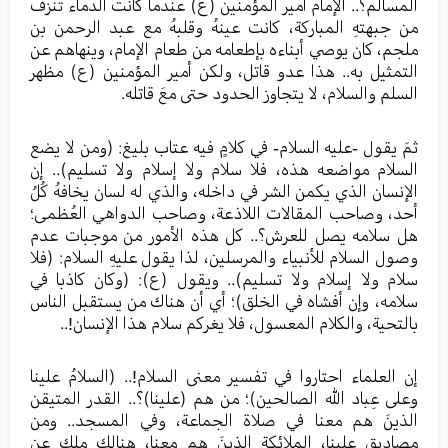
المسالم؟.. الإمام أمير المؤمنين (ع) عندما كانت الدماء تنزف
من جبهتهِ المباركة، كانت عينهُ وقلبهُ مع عبد الرحمن بن
ملجم، كان يوصي أبناءه بإطعامه من طعام الإمام، وينهاهم عن
التمثيل به.. هذا عدو قاتل، ولكن أمير المؤمنين (ع) مظهر
السلم والسلام، لا يتجاوز الحدود حتى معَ قاتله.
ثمَ يقول -عليه السلام- في كلامٍ فيه عتاب بليغ: (ومن لا يضع
السلام مواضعه هذه، فلا سلام ولا إسلام ولا تسليم).. إن
الإنسان الذي يكمن الشر في داخله، والذي له لسان يخافهُ كُلُ
أحد، وصاحب المقالات اللاذعة، وصاحب الدواهي العُظمى؛
هل سلامه يصل للعرش؟.. كل هذه الأمور من موجبات عدم
وصول السلام للأنبياء والمرسلين، لذا يقول عليهِ السلام: (فلا
سلام ولا إسلام ولا تسليم).. ويقول (ع): (وكان كاذبا في
سلامه، وإن أفشاه في الخلق)؛ أي أن هناك من يستقبل الناس
بالتحية، والكلام المعسول، فلا يغركم سلام هذا الإنسان!..
إن العلماء احتاروا في تفسير معنى السلام!.. (السلامُ علينا
وعلى عِباد الله الصالحين)؛ من هم (علينا)؟.. القدر المتيقن
الذينَ هم معنا في صلاة الجماعة، وفي المسجد.. ومن
مصاديق علينا، الملائكة الذينَ هم معنا، هنالك ملك عن