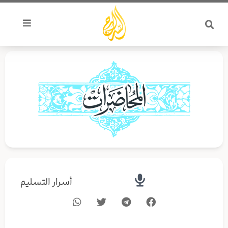
خطي
لى
لمحتوى
أسرار التسليم