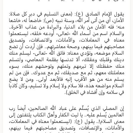
يقول الإمام الصادق (ع): (معنى التسليم في دبر كل صلاة:
الأمان، أي من أتى أمر الله، وسنة نبيه (ص): خاضعاً له، خاشعا
منه؛ فله الأمان من بلاء الدنيا، والبراءة من عذاب الآخرة..
والسلام اسم من أسماء الله -تعالى- أودعه خلقه، ليستعملوا
معناه في المعاملات، والأمانات، والانصافات، وتصديق
مصاحبتهم فيما بينهم، وصحة معاشرتهم.. فإن أردت أن تضع
السلام موضعه، وتؤدي معناه: فاتق الله -تعالى- ليسلم منك
دينك وقلبك وعقلك، ألا تدنسها بظلمة المعاصي، ولتسلم
منك حفظتك إلا تبرمهم وتملهم وتوحشهم منك، بسوء
معاملتك معهم، ثم مع صديقك، ثم مع عدوك.. فإن من لم
يسلم منه من هو الأقرب إليه فالأبعد أولى.. ومن لا يضع
السلام مواضعه هذه، فلا سلام ولا إسلام ولا تسليم، وكان كاذبا
في سلامه وإن أفشاه في الخلق).
إن المصلي الذي يُسلّم على عباد الله الصالحين، أيضاً رب
العالمين يُسلم عليه.. يا ليت الكفار وأهلُ الكتاب يلتفتون إلى
معنى السلام!.. يقول (ع): (ليستعملوا معناه في المعاملات،
والأمانات، والإنصافات، وتصديق مصاحبتهم فيما بينهم،