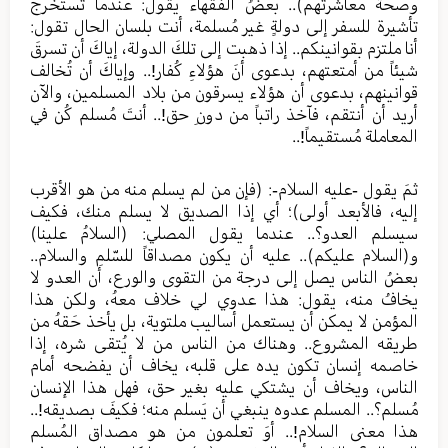
وصحة معاشرتهم).. بعضُ الفقهاء يقول: عندما تستخرج
تأشيرة للسفر إلى دولةٍ غير مُسلمة، أنت بلسان الحال تقول:
أنا ملتزم بقوانينكم.. إذا ذهبت إلى تلكَ الدولة، إياكَ أن تسرقَ
شيئاً من أمتعتهم، بدعوى أنَ هؤلاءِ كُفار!.. وإياكَ أن تُخالف
قوانينهم، بدعوى أن هؤلاء يسرقون من بلاد المسلمين، والآن
أريد أن أنتقم، فآخذ راتباً من دونِ حق!.. أنتَ مُسلم كُن في
المعاملة مُستقيماً!..
ثمَ يقول -عليه السلام-: (فإن من لم يسلم منه من هو الأقرب
إليه، فالأبعد أولى)؛ أي إذا الصديق لا يسلم منك، فكيف
سيسلم العدو؟.. عندما يقول المصلي: (السلامُ علينا)
و(السلام عليكم).. عليه أن يكون مصداقاً للسّلمِ والسلام..
بعضُ الناس يصل إلى درجة من التقوى والورع، أن العدو لا
يخافُ منه، يقول: هذا عدوي لي خلاف معهُ، ولكن هذا
المؤمن لا يمكن أن يستعمل أساليب ملتوية، بل يأخذ حَقهُ من
طريقه المشروع.. وهناك من الناس من لا يُتقى شره، إذا
خاصمه إنسان تكون يده على قلبه، يخاف أن يفضحه أمام
الناس، ويخاف أن يشتكي عليه بغير حق، فهل هذا الإنسان
مُسلم؟.. المسلم عدوه ينبغي أن يَسلم منه؛ فكيفَ بصديقه!..
هذا معنى السلام!.. أوَ تعلمون من هو مصداق المُسلم