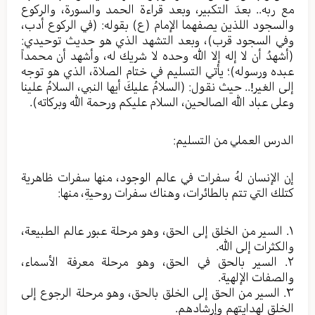
مع ربه.. بعدَ التكبير، وبعد قراءة الحمد والسورة، والركوع
والسجود اللذين يصفهما الإمام (ع) بقوله: (في الركوع أدب،
وفي السجود قرب)، وبعد التشهد الذي هو حديث توحيدي:
(أشهدُ أن لا إله إلا الله وحده لا شريك له، وأشهد أن محمداً
عبده ورسوله)؛ يأتي التسليم في ختام الصلاة، الذي هو توجه
إلى الغير!.. حيث نقول: (السلامُ عليكَ أيها النبي، السلامُ علينا
وعلى عباد الله الصالحين، السلام عليكم ورحمة الله وبركاته).
الدرس العملي من التسليم:
إن الإنسان لهُ سفرات في عالم الوجود، منها سفرات ظاهرية
كتلك التي تتم بالطائرات، وهناك سفرات روحيةِ، منها:
١. السير من الخلق إلى الحق، وهو مرحلة عبور عالم الطبيعة،
والكثرات إلى الله.
٢. السير بالحق في الحق، وهو مرحلة معرفة الأسماء،
والصفات الإلهية.
٣. السير من الحق إلى الخلق بالحق، وهو مرحلة الرجوع إلى
الخلق لهدايتهم وإرشادهم.