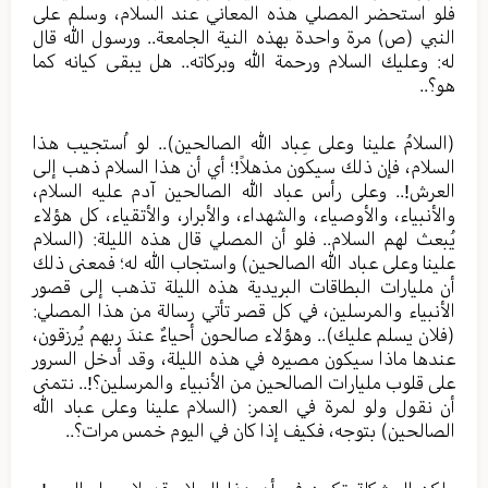
فلو استحضر المصلي هذه المعاني عند السلام، وسلم على
النبي (ص) مرة واحدة بهذه النية الجامعة.. ورسول الله قال
له: وعليك السلام ورحمة الله وبركاته.. هل يبقى كيانه كما
هو؟..
(السلامُ علينا وعلى عِباد الله الصالحين).. لو اُستجيب هذا
السلام، فإن ذلك سيكون مذهلاً!؛ أي أن هذا السلام ذهب إلى
العرش!.. وعلى رأس عباد الله الصالحين آدم عليه السلام،
والأنبياء، والأوصياء، والشهداء، والأبرار، والأتقياء، كل هؤلاء
يُبعث لهم السلام.. فلو أن المصلي قال هذه الليلة: (السلام
علينا وعلى عباد الله الصالحين) واستجاب الله له؛ فمعنى ذلك
أن مليارات البطاقات البريدية هذه الليلة تذهب إلى قصور
الأنبياء والمرسلين، في كل قصر تأتي رسالة من هذا المصلي:
(فلان يسلم عليك).. وهؤلاء صالحون أحياءٌ عندَ ربهم يُرزقون،
عندها ماذا سيكون مصيره في هذه الليلة، وقد أدخل السرور
على قلوب مليارات الصالحين من الأنبياء والمرسلين؟!.. نتمنى
أن نقول ولو لمرة في العمر: (السلام علينا وعلى عباد الله
الصالحين) بتوجه، فكيف إذا كان في اليوم خمس مرات؟..