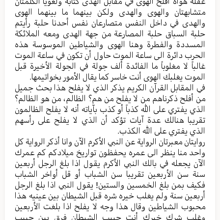
عقله هواه أفلح الهوى في مقابل الهدى كتابة ولغوياً الكلمتان
متشابهتان والهوى والهدى ولكن بينهما ما بينهما الهوى
والهدى في داخل النفس متصارعان نفس أحدنا حلبة رأيتم
حلبة السباق حلبة المصارعة من جهة الهدى ومعه الملائكة
المسددة والفطرة وهنا الهوى والشياطين الموسوسة هذه
الحرب دائرة الى ساعة الموت حاول أن تكون في ساعة الموت
غالباً لا مغلوباً ما الفائدة ألف جولة في الجولة الأخيرة قبل
الموت يغلبك الهوى أنت خاسر كما يقال الأمور بخواتيمها.
في المقابل القرآن الكريم يذكر الذي لا يفلح هذا بحث جميل
من أفلح ذكرناهم من لا يفلح من هم؟ الظالم، من هو الظالم؟
الذي يفتري على الله كذباً أو كذب بآياته أنه لا يفلح الظالمون
تقريبا هنالك عدة آيات تؤكد أن الذي لا يفلح على رأسهم
الذي يفتري على الله الكذب.
روايتان معبرتان الرواية عن النبي الأكرم الآن وانا أذكر الرواية كل
واحد منا ينظر الى عمره يحفظون تواريخ ميلادكم كم عمرك
الآن يجعله في بالك النبي الأكرم يقول اذا بلغ الرجل أربعين
سنة سن الأربعين تقريبا سن الشباب أو قل أواخر الشباب
فكيف بمن بلغ الخمسين والستين! يقول النبي اذا بلغ الرجل
أربعين سنة ولم يغلب خيره شره قبل الشيطان بين عينيه هذا
محبوب الشياطين وقال هذا وجه لا يفلح اذا بلغت الأربعين
وغلب شرك خيرك أنت حبيب الشيطان فرق بين حبيب