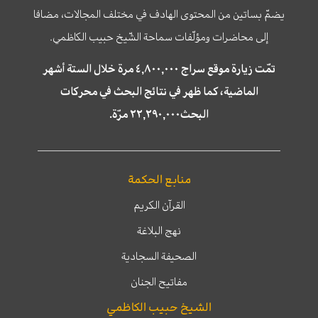
يضمّ بساتين من المحتوى الهادف في مختلف المجالات، مضافا
إلى محاضرات ومؤلّفات سماحة الشّيخ حبيب الكاظمي.
تمّت زيارة موقع سراج ٤,٨٠٠,٠٠٠ مرة خلال الستة أشهر
الماضية، كما ظهر في نتائج البحث في محركات
البحث٢٢,٢٩٠,٠٠٠ مرّة.
منابع الحكمة
القرآن الكريم
نهج البلاغة
الصحيفة السجادية
مفاتيح الجنان
الشيخ حبيب الكاظمي