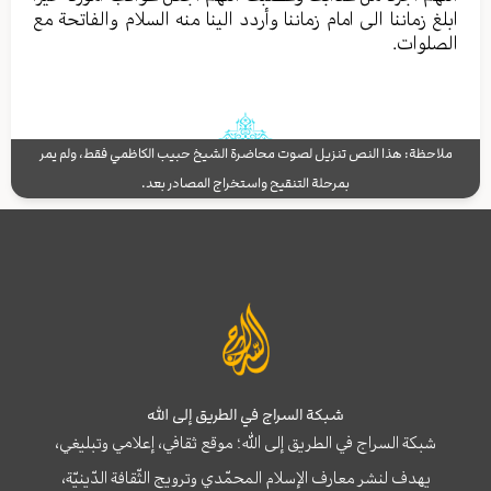
ابلغ زماننا الى امام زماننا وأردد الينا منه السلام والفاتحة مع
الصلوات.
ملاحظة: هذا النص تنزيل لصوت محاضرة الشيخ حبيب الكاظمي فقط، ولم يمر
بمرحلة التنقيح واستخراج المصادر بعد.
شبكة السراج في الطريق إلى الله
شبكة السراج في الطريق إلى الله؛ موقع ثقافي، إعلامي وتبليغي،
يهدف لنشر معارف الإسلام المحمّدي وترويج الثّقافة الدّينيّة،