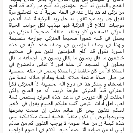
القطع واليقين قد أفلح المؤمنون قد أفلح من زكاها قد أفلح
من تزكى قد هنا يقال عنه في اللغة العربية أدات التحقيق مرة
تقول جاء زيد مرة تقول قد جاء زيد التزكية لا شك أنه من
موجبات الفلاح لأن التزكية فيها تهذيب لكل جوانب الحياة
المزكي نفسه من كان يعتقد اعتقاداً صحيحاً المتزكي من
يحمل في قلبه شعوراً صحيحاً المتزكي جوارحه منضبطة
ولهذا في وصف المؤمنين في وصف هذه الآية في هذه
السورة تقول قد أفلح المؤمنون الذين هم في صلاتهم
خاشعون ما قال يصلون ما يقال يصلون في الجماعة ما قال
يصلون في المسجد كل هذه أمور لا تقاس بالخشوع في
الصلاة اذاً من كان خاشعا في الصلاة يحتمل في حقه المعصية
من صلى صلاة خاشعة صلاته ناهية ومادام صلاته ناهية عن
الفحشاء والمنكر هذا في درع الله الحصينة اذاً المتزكي فكراً
المتزكي قلباً المتزكي جارحة لاريب أنه هو الفالح ولكن
الملفت أن الله عزوجل في ما عدا هذه الموارد يستعمل كلمة
لعل، لعل أدات الترجي كّتب عليكم الصيام يقول في الأخير
لعلكم تتقون ليس كل صائم متقي إن صمت بشرطها
وشروطها يرجى أن تكون متقياً القضية ليست ميكانيكية ليس
هذه كبسة زر من صام صومه لا يوجب التقوى كم من صائم
ليس له من صيامه الا الضمأ طبعا الكلام في الصوم الواجب