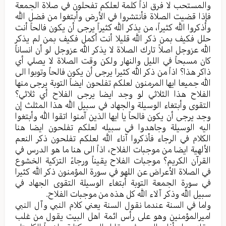
والمستحب لا فرق اذاً كلمة لعلكم تفحلون في صلاة الجمعة
فإذا قضيت الصلاة فأنتشروا في الأرض وأبتغوا من فضل الله
وأذكروا الله كثيراً، من يذكر الله كثيراً يرجى أن يكون فالحاً أنت
حلل فكيف بمن ذكر الله قليلا أنت أكمل فكيف بمن لم يذكر
الله عزوجل اصلاً تارك الصلاة لا يذكر الله عزوجل لو أن انساناً
كان مسبحاً في الليل والنهار ولكن وقت الصلاة لا يصلي أي
ذاكر هذا؟ اذاً من ذكر الله كثيرا يرجى أن يكون فالحاً وتوبوا الى
الله جميعا ايها المرمنون لعلكم تفلحون ايضاً التوبة يرجى منها
الفلاح هذا الثلاثي لو وجد ايضا يرجى الفلاح أي ثلاثي؟
التقوى وأبتغاء الوسيلة والجهاد في سبيل الله هذا المثلث إن
وجد يرجى أن يكون فالحاً يا ايها الذين آمنوا اتقوا الله وأبتغوا
اليه الوسيلة وجاهدوا في سبيله لعلكم تفلحون ايضا هنا
الكلام في الرجاء فأذكروا آناء الله لعلكم تفلحون ذكر النعم
الألهية ايضا من موجبات الفلاح، اذاً الى هنا ما هو الدرس في
القرآن الكريم؟ موجبات الفلاح يقيناً ورجاءً التزكية الخشوع
في الصلاة الأعراض عن اللهو في سورة المؤمنون ذكر الله كثيرا
في سورة الجمعة التوبة أبتغاء الوسيلة التقوى الجهاد في
سبيل الله وذكر آلاء الله كل هذه من موجبات الفلاح.
واما في السنة عندما نقول السنة يعني كلام النبي وآل النبي
اميرالمؤمنين وهو على رأس ائمة اهل البيت يقول من غلب