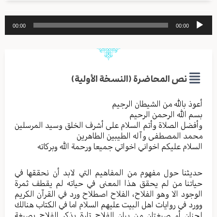
مشغل
00:00
00:00
الصوت
نص المحاضرة (النسخة الأولية)
أعوذ بالله من الشیطان الرجیم
بسم الله الرحمن الرحیم
وأفضل الصلاة وأتم السلام علی أشرف الخلق وسید المرسلین
محمد المصطفی وآله الطیبین الطاهرین
السلام علیکم اخواني اخواتي جمیعا ورحمة الله وبرکاته
حديثنا حول مفهوم من المفاهيم التي لابد أن نحققها في
حياتنا من لم يحقق هذا المعنى في حياته لم يقطف ثمرة
الوجود الا وهو الفلاح، الفلاح اصطلاح ورد في القرآن الكريم
وورد في روايات اهل البيت عليهم السلام اما في الكتاب هنالك
لحنان أو صيغتان من بيان الفلاح تارة يذكر الفلاح بصيغة