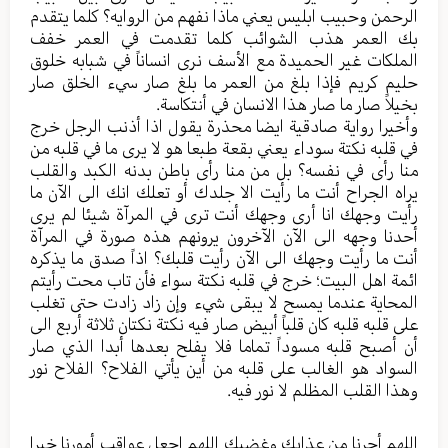
الرحمن وحبيب ابليس يعني ماذا نفهم من الروايه؟ كلما يتقدم
بك العمر هذب الشوائب كلما تقدمت في العمر خفف
الملكات غير الحميدة مع الأسف نرى انساناً في شبابه خلوق
حليم كريم فإذا بلغ من العمر ما بلغ صار سيء الخلق صار
بخيلاً صار ما صار هذا الانسان في أنتكاسة.
وأخيرا رواية صادقية ايضا محذرة يقول اذا أذنب الرجل خرج
في قلبه نكتة سوداء يعني بقعة طبعا هو لا يرى ما في قلبه من
منا رأى في نفسه؟ بل من منا رأى باطن بدنه الكبد والقلب
يراه الجراح أنت ما رأيت الا جلدك أو تعلك انك الى الآن ما
رأيت وجهك انا أرى وجهك أنت ترى في المرآة شيئا لم يرى
أحدنا وجهه الى الآن الآخرون يرونهم هذه صورة في المرآة
أنت ما رأيت وجهك الى الآن رأيت قلبك؟ اذاً صدق ما يذكره
ائمة اهل البيت؛ خرج في قلبه نكتة سواء فأن تاب محت رأيتم
المحاية عندما يمسح لا يبقى شيء وإن زاد زادت حتى تغلب
على قلبه قلبه كان قلباً أبيض صار فيه نكتة نكتان ثلاثة أربع الى
أن أصبح قلبه مسوداً تماما فلا يفلح بعدها أبدا الذي صار
السواد هو الغالب على قلبه من أين يأتي الفلاح؟ الفلاح نور
وهذا القلب المظلم لا نور فيه.
اللهم أجرنا من عذابك وغضبك اللهم اجعل عواقب أمورنا خيرا