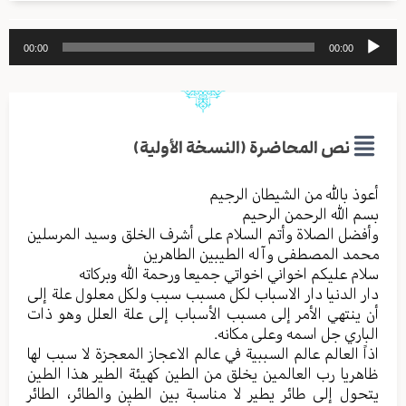
مشغل
00:00
00:00
الصوت
نص المحاضرة (النسخة الأولية)
أعوذ بالله من الشیطان الرجیم
بسم الله الرحمن الرحیم
وأفضل الصلاة وأتم السلام علی أشرف الخلق وسید المرسلین
محمد المصطفی وآله الطیبین الطاهرین
سلام علیکم اخواني اخواتي جمیعا ورحمة الله وبرکاته
دار الدنیا دار الاسباب لکل مسبب سبب ولکل معلول علة إلی
أن ینتهي الأمر إلی مسبب الأسباب إلی علة العلل وهو ذات
الباري جل اسمه وعلی مکانه.
اذا‌ً العالم عالم السببیة في عالم الاعجاز المعجزة لا سبب لها
ظاهریا رب العالمین یخلق من الطین کهیئة الطیر هذا الطین
یتحول إلی طائر یطیر لا مناسبة بین الطین والطائر، الطائر