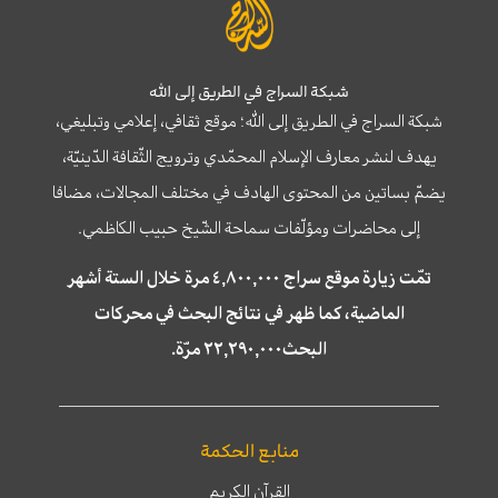
شبكة السراج في الطريق إلى الله
شبكة السراج في الطريق إلى الله؛ موقع ثقافي، إعلامي وتبليغي،
يهدف لنشر معارف الإسلام المحمّدي وترويج الثّقافة الدّينيّة،
يضمّ بساتين من المحتوى الهادف في مختلف المجالات، مضافا
إلى محاضرات ومؤلّفات سماحة الشّيخ حبيب الكاظمي.
تمّت زيارة موقع سراج ٤,٨٠٠,٠٠٠ مرة خلال الستة أشهر
الماضية، كما ظهر في نتائج البحث في محركات
البحث٢٢,٢٩٠,٠٠٠ مرّة.
منابع الحكمة
القرآن الكريم