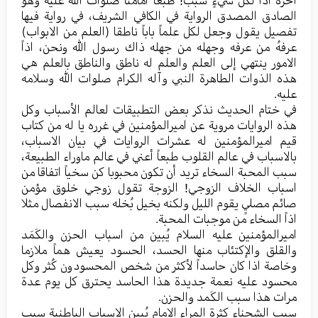
آخره اذاً لکل شيءٍ سبب! طبعا امامنا صلوات الله علیه وهو
الصادق المصدق الروایة في الکافي الشریف، في روایة فیها
تفصیل یقول وجعل لکل علماً باباً ناطقا (العلم من الابواب)
عرفهُ من عرفه وجهله من جهله ذاك رسول الله ونحن، اذاً
الامور ینتهي إلی العلم والعلم له ناطق والناطق بالعلم هي
هذه الذوات الطاهرة النبي وآله الکرام صلوات الله وسلامه
علیه.
في ختام الحدیث نذکر بعض التطبیقات لعالم الأسباب وکل
هذه الروایات مرویة عن امیرالمؤمنین في غرره یا له من کتاب
قیم امیرالمؤمنین له عشرات الروایات في بیان الاسباب،
بالاسباب في عالم القلوب طبعاً أعني في عالم ماوراء الطبیعة،
سبب المحبة السخاء ترید أن تکون محبوبا کن سخیاً اتفاقا من
اسباب الخلاف الزوجي! الزوجة تقول زوجي خلوق مؤمن
صائم مصليٍ یقوم اللیل ولکنه بخیل بُخله سبب الانفصال مثلا
اذاً السخاء من موجبات المحبة‌.
امیرالمؤمنین علیه السلام یُبین من اسباب الحزن والکَمَد
والقلق والإکتئاب منها الحسد، الحسود یعیش هماً ملازما
وخاصة اذا کان حاسداً لأکثر من شخص المحسودون کُثر وکل
محسود علیه نعمة جدیدة هذا الحاسد یحترق کل یوم عدة
مرات هذا سبب الکَمد والحزن.
سبب الشحناء کثرة المراء الامام یُبین الاسباب الباطنیة سبب