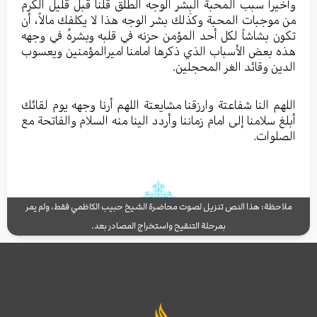
وأخیراً سبب المحبة البِشر الوجه الطلق قلنا قبل قلیل الکرم
من موجبات المحبة وکذلك بشر الوجه هذا لا یکلفك مالاً، أن
تکون بشاشاً لکل أحد المؤمن حزنه في قلبه وبشرهُ في وجهه
هذه بعض الأسباب الذي ذکرها امامنا امیرالمؤمنین ویعسوب
الدین وقائد الغر المحجلین.
اللهم النا شفاعتة وارزقنا مشایعتة اللهم أرنا وجهه یوم لقائك
أبلغ سلامنا إلی امام زماننا وأردد الینا منه السلام والفاتحة مع
الصلوات.
ملاحظة: هذا النص تنزيل لصوت محاضرة الشيخ حبيب الكاظمي فقط، ولم يمر
بمرحلة التنقيح واستخراج المصادر بعد.