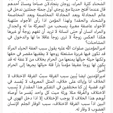
الشحناء کثرة المراء، زوجان یتجادلان صباحا ومساءً أحدهم
قال عندما أفتح حدیثا مع زوجتي أول جملة جملتین ندخل في
عالم المجادلة وبعد المجادلة المخاصمة وبعد المخاصمة
والشحناء والحقد! ولهذا المؤمن اذا رأی الأجواء ملتهبة
الأجواء عاصفة مغبرة ینسحب من المعرکة ما له والجدال
والمراء انسان أو حتی انسانة لا ترید أن تفهم زوجةً أو غیرها
هکذا العکس زوجةٌ لا تری زوجاً عاقلا ما لها والدخول في
المشاحنات؟
امیرالمؤمنین صلوات الله علیه یقول سبب العفة الحیاء المرأة
قد تکون فیها غریزة مشتعلة زوجها لا یطفیها مقصر في حقها
ولکنها حیئة حیائها یمنعها من الحرام بخلاف من لا عفة له قد
یکون لها زوجاً عفیفا مؤمناً باراً قلة حیائها یجرها إلی الحرام
أخیراً.
امیرالؤمنین ایضا یُبین سبب الفرقة سببٌ الفرقة الاختلاف لا
الخلاف انا وإیاك علی خلافٍ، المثل المعروف لا یُفسد في
الود قضیة إن کنا مختلفین في التفکیر هذا المقدار لا یُسبب
الاختلاف والفُرقة مثلا ورثة میت کل واحد یُفسر ما أوصاه
أبوهم هذا الخلاف لا یوجب الإختلاف إلا اذا دخل الهوی في
البین اذاً سبب الفرقة الاختلاف، سبب الوقار الحِلم الإنسان
الغضوب لا وقار له.