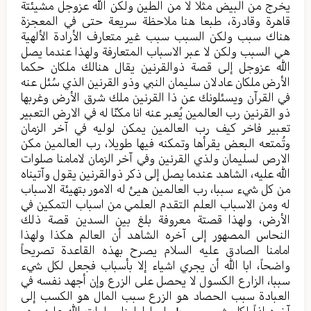
یخرج من البیض مثلا لا من الطین ولکن الله عزوجل مشیئتة
قاهرة وقادرة، طبعا هنا ملاحظة سریعة حتی في المعجزة
هناك سبب ولکن السبب سبب غیر متعارف الأرادة الألهیة
هي السبب ولکن لا عبر الاسباب المتعارفة ولهذا عندما یصل
الله عزوجل إلی قصة ذوالقرنین یقال هنالك ملکان حکما
الأرض ملکان عادلان سلیمان النبي وذو القرنین الذي سُئل عنه
في القرآن ویسئلونك عن ذا القرنین ملك شرق الأرض وغربها
ذو القرنین رب العالمین یُعبر عنه انا مکنّا له في الارض التعبیر
تعبیر فاخر کیف رب العالمین یمکن لولیه في آخر الزمان
وتُمتعه البعض یقرأها وتمکنه فیها طویلا، رب العالمین مکن
الارص لسلیمان ولذي القرنین وفي آخر الزمان لامامنا صلوات
الله علیه، الشاهد عندما یصل إلی ذکر ذوالقرنین یقول وآتیناه
من کل شيء سببا، رب العالمین هیئ له الامور بتهیئة الاسباب
له ومن الاسباب العلم التقدم العلمي من اسباب التمکین في
الأرض، ولهذا قصتة معروفة بلغ بین السدین قصة ذلك
النحاس المصهور إلی آخره الشاهد أن العالم هکذا ولهذا
امامنا الصادق علیه السلام یصرح بهذه القاعدة تصریحاً
واضحاً، ابا الله أن یجري اشیاء إلا بأسباب فجعل لکل شيء
سببا، الزارع الکسول لا یحصل علی الزرع وإن أجهد نفسه في
العبادة سبب الحصاد هو الزرع سبب المال هو الکسب إلی