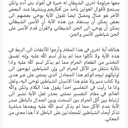
معها جرثومة اخرى الشيطان له خبرة في أغواء بني آدم ولكن
يستمع لأقوال الغواين يأخذ من أفكارهم وينشرها عند البعض
الآخر هو ضالٌ ومضلٌ ايضاً تقول الآية يوحي بعضهم الى
بعض يمكن أن يستفاد من هذه الآية أن الأنس الشيطاني
يمكن أن يوحي الى الجن الشيطاني والقرآن قدم الأنس على
الجن شياطين الأنس والجن.
هنالك آية اخرى في هذا المقام وأرجوا الألتفات الى الربط في
هذه الآية ولا تأكلوا مما لم يذكر اسم الله عليه وإنه لفسق
التخذير من الطعام الحرام مما لم يذكر اسم الله عليه واذا
بالآية تنتقل من الأكل الحرام الى وإن الشياطين ليوحون الى
اوليائهم ليجدالوكم هذا المجادل الذي يمشي على غير هدى
ولا كتاب منير ولا علم هذا الانسان الشياطين توحي اليه، ولعل
وانا ما رأيت في التفاسير احداً يقول هذا الكلام ولكن والله
العالم في مقام التفسير نمشي بحذر لعل الآية تشير الى
ارتباط بين أكل الحرام بين السحت وبين الجدال بالباطل صدر
الآية عدم الأكل مما لم يذكر اسم الله عليه وبعدها مباشرة
تذكر أيحاء الشياطين للمجادلين على الباطل اذاً هذا معنى من
المعاني.