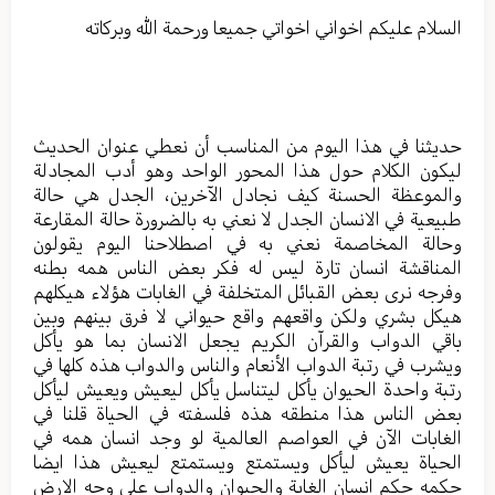
السلام عليكم اخواني اخواتي جميعا ورحمة الله وبركاته
حديثنا في هذا اليوم من المناسب أن نعطي عنوان الحديث
ليكون الكلام حول هذا المحور الواحد وهو أدب المجادلة
والموعظة الحسنة كيف نجادل الآخرين، الجدل هي حالة
طبيعية في الانسان الجدل لا نعني به بالضرورة حالة المقارعة
وحالة المخاصمة نعني به في اصطلاحنا اليوم يقولون
المناقشة انسان تارة ليس له فكر بعض الناس همه بطنه
وفرجه نرى بعض القبائل المتخلفة في الغابات هؤلاء هيكلهم
هيكل بشري ولكن واقعهم واقع حيواني لا فرق بينهم وبين
باقي الدواب والقرآن الكريم يجعل الانسان بما هو يأكل
ويشرب في رتبة الدواب الأنعام والناس والدواب هذه كلها في
رتبة واحدة الحيوان يأكل ليتناسل يأكل ليعيش ويعيش ليأكل
بعض الناس هذا منطقه هذه فلسفته في الحياة قلنا في
الغابات الآن في العواصم العالمية لو وجد انسان همه في
الحياة يعيش ليأكل ويستمتع ويستمتع ليعيش هذا ايضا
حكمه حكم انسان الغابة والحيوان والدواب على وجه الارض