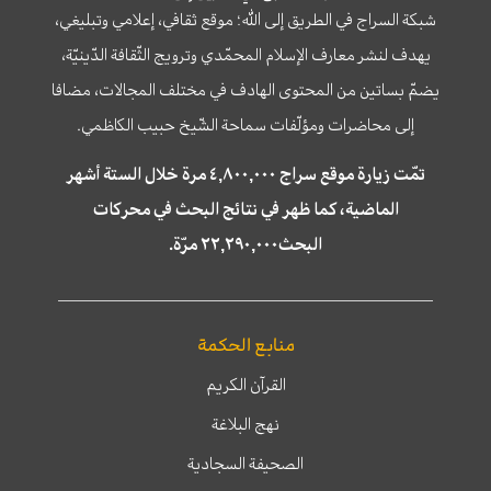
شبكة السراج في الطريق إلى الله؛ موقع ثقافي، إعلامي وتبليغي،
يهدف لنشر معارف الإسلام المحمّدي وترويج الثّقافة الدّينيّة،
يضمّ بساتين من المحتوى الهادف في مختلف المجالات، مضافا
إلى محاضرات ومؤلّفات سماحة الشّيخ حبيب الكاظمي.
تمّت زيارة موقع سراج ٤,٨٠٠,٠٠٠ مرة خلال الستة أشهر
الماضية، كما ظهر في نتائج البحث في محركات
البحث٢٢,٢٩٠,٠٠٠ مرّة.
منابع الحكمة
القرآن الكريم
نهج البلاغة
الصحيفة السجادية