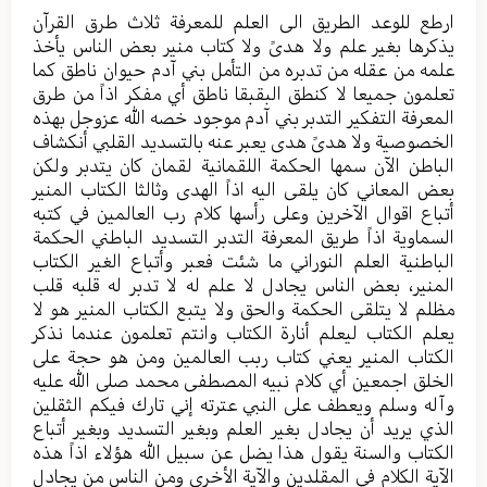
ارطع للوعد الطريق الى العلم للمعرفة ثلاث طرق القرآن
يذكرها بغير علم ولا هدىً ولا كتاب منير بعض الناس يأخذ
علمه من عقله من تدبره من التأمل بني آدم حيوان ناطق كما
تعلمون جميعا لا كنطق البقبقا ناطق أي مفكر اذاً من طرق
المعرفة التفكير التدبر بني آدم موجود خصه الله عزوجل بهذه
الخصوصية ولا هدىً هدى يعبر عنه بالتسديد القلبي أنكشاف
الباطن الآن سمها الحكمة اللقمانية لقمان كان يتدبر ولكن
بعض المعاني كان يلقى اليه اذاً الهدى وثالثا الكتاب المنير
أتباع اقوال الآخرين وعلى رأسها كلام رب العالمين في كتبه
السماوية اذاً طريق المعرفة التدبر التسديد الباطني الحكمة
الباطنية العلم النوراني ما شئت فعبر وأتباع الغير الكتاب
المنير، بعض الناس يجادل لا علم له لا تدبر له قلبه قلب
مظلم لا يتلقى الحكمة والحق ولا يتبع الكتاب المنير هو لا
يعلم الكتاب ليعلم أنارة الكتاب وانتم تعلمون عندما نذكر
الكتاب المنير يعني كتاب ربب العالمين ومن هو حجة على
الخلق اجمعين أي كلام نبيه المصطفى محمد صلى الله عليه
وآله وسلم ويعطف على النبي عترته إني تارك فيكم الثقلين
الذي يريد أن يجادل بغير العلم وبغير التسديد وبغير أتباع
الكتاب والسنة يقول هذا يضل عن سبيل الله هؤلاء اذاً هذه
الآية الكلام في المقلدين والآية الأخرى ومن الناس من يجادل