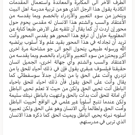
الطرف الآخر الى المكابرة والمعاندة واستعمال المقدمات
الكاذبة يقول هذا الرجل الذي هو من تربية مدرسة اهل البيت
ويتخرز من سوء التعبير والأزدراء بالخصم وبما يقدسه من
الأعتقاد والسب والشتم هذا الانسان له مقدس يحوم حول
محور إن اردت أن كما يقال أن تلقيه على الارض طبعا كناية عن
المغلوبية حاول أن ترفع هذا المحور هو يقدس المحور وأنت
تريد أن تجادله في هذا المحور بقيد علم ولا أسلوب يرتضيه
الله ورسوله طبيعي يتحول الجو الى جو مشاحنة مرة اخرى
أكرر ويحترز من سوء التعبير والأزدراء بالخصم وبما يقدسه من
الاعتقاد والسب والشتم وأي جهالة اخرى، الجميل انسان
حقيقتا فيلسوف عبقري يقول فإن في ذلك أحياء للحق يا من
تزدري وأنت على الحق يا من تجادل جدلاً سوسفطائي كما
يقال وأنت على الحق يقول فأن ذلك احياء للحق باحياء
الباطل أنت تحيي الحق ولكن من حيث لا تعلم تحيي الباطل
أي اماتة للحق أنت بدأت بالحق وانتهيت بالباطل نيتك سليمة
ولكن عندما تتبع أسلوباً غير علمي في الواقع أحييت الباطل
وأمت الحق ولطالما يأتي الانسان وهو على الحق ولكن تعبيره
اسلوبه نبرته يحيي الباطل ويميت الحق كما ذكره هذا الانسان
الذي تربى في مدرستهم.