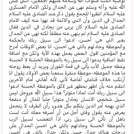
توصية ائمتنا صلوات الله وسلامه عليهم اجمعين، النبي صلى
الله عليه وآله وسلم نهى عن الجدال ولكن الامام العسكري
عليه السلام انظروا للجمع يقول ذكر عند الصادق عليه السلام
الجدال في الدين وأن النبي والائمة قد نهوا عنه كيف الامام
الصادق عليه السلام كان يربي من يجادل في الدين فقال
الصادق عليه السلام لم ينهى عنه مطلقاً لكنه نهى عن الجدال
بغير التي هي أحسن، ادعوا الى سبيل ربك بالحكمة
والموعظة وجادلهم بالتي هي احسن، انا بعض الاوقات أمزح
مع المؤمنين اقول البعض يعمل بهذه الآية ولكن مع اضافة
نقط اضافية يدعوا الى سبيل ربه بالموعظة الخشنة لا الحسنة
وعظه جميل الأب يأتي في قمة الفوران ويريد أن يعظ زوجته
ما هذه الموعظه، موعظة منفرة سمعنا بعض الاولاد يقول انا
أرتكب خلاف قناعتي أغاضة لأبي لأنه أهانني أمام الآخرين
انتقم منه بأن اظهر بمظهر غير لائق بالموعظة الحسنة ادعوا
الى سبيل ربك أنت لماذا متوتر؟ هذا سبيل الله عزوجل ليس
سبيل شخصي الانسان يجادل متوتراً جلباً للمال أو منفعة
الذي يهمه أمر الدين يتكلم بكل هدوء رأى الطرف لا يتحمل
يعرض عنه يقول وقتي أجل من أن أصرفه معك أنت لست
باهل أن تأتي الى سبيل ربي اذاً التعصب لسبيل الرب
بالموعظة الحسنة وجادلهم بالتي هي احسن الجدال على
درجات هناك جدال حسن ولكن جدال بالتي هي أحسن