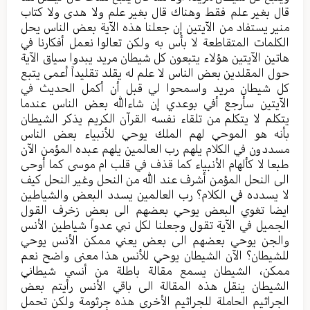
قال بغير علم فقط وهناك قال بغير علم ولا هدى ولا كتاب
منير يستفاد من الآيتين إن جعلنا هذه الآية بعض الناس يحل
الكلمات المتقاطعة لا بأس به ولكن تعالوا نعمل أفكارنا في
هاتين الآيتين هؤلاء يتبعون كل شيطان مريد يبدوا سياق الآية
حول المقلدين بعض الناس لا علم له يقلد تقليداً أعمى يتبع
كل شيطان مريد واسمحوا لي قبل أن أكمل الحديث في
الآيتين سأرجع أفي بوعدي إن شاءالله بعض الناس عندما
يتكلم لا يتكلم من تلقاء نفسه القرآن الكريم يذكر الشيطان
بأنه هو الموحي لهم الملك يوحي للأنبياء بعض الناس
مسددون في الكلام يلهم رب العالمين يلهم عبده المؤمن الآن
طبعا لا كألهام الأنبياء كما قذف في قلب ام موسى كما أوحى
الى النحل المؤمن أشرف عند الله من النحل وغير النحل كيف
لا يسدده في الكلام؟ رب العالمين يسدد البعض والشياطين
ايضا تغوي البعض يوحي بعضهم الى بعض زخرف القول
الجميل في الآية تقول وجعلنا لكل نبي عدواً شياطين الأنس
والجن يوحي بعضهم الى بعض يعني ممكن الأنس يوحي
للشيطان؟ الآن الشيطان يوحي للأنس هذا معنى واضح نعم
ممكن، الشيطان يسمع مقالة باطلة من أنسي شيطاني
الشيطان ينقل هذه المقالة الى باقي الأنس رأيتم بعض
الجراثيم الحاملة للجراثيم الأخرى هذه جرثومة ولكن تحمل