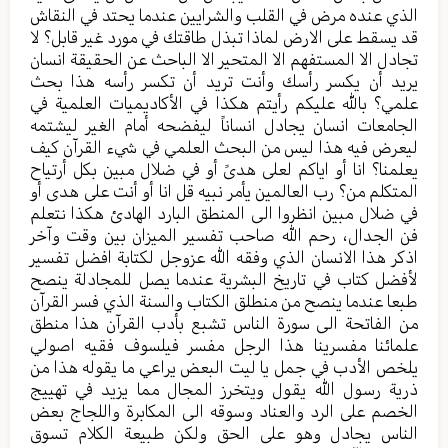
الذي عنده مرض في القلب والشرايين عندما يحتد في النقاش
قد يسقط على الارض لماذا تبذل طاقتك في مورد غير قابل؟ لا
تجادل الا المستفهم الا المتحير الا الباحث عن الحقيقة انسان
يريد أن يكسر رأسك وأنت تريد أن تكسر رأسه هذا بحث
علمي؟ بالله عليكم رأيتم هكذا في الأكاديميات العلمية في
الجامعات انسان يجادل انساناً ليفضحه أمام الغير ليشتمه
ليعرض فيه هذا ليس من البحث العلمي في شيء القرآن كيف
يعلمنا؟ انا أو اياكم لعلى هدىً أو في ضلال مبين بكل أرتياح
المتكلم من؟ رب العالمين يأمر نبيه قل انا أو أنت على هدى أو
في ضلال مبين انظروا الى المنطق البارد الهادئ هكذا نتعلم
فن الجدال، رحم الله صاحب تفسير الميزان بين وقت وآخر
اذكر هذا الانسان الذي وفقه الله عزوجل لكتابة افضل تفسير
لأفضل كتاب في تاريخ البشرية عندما يصل للمجادلة ينصح
طبعا عندما ينصح من منطلق الكتاب والسنة الذي فسر القرآن
من الفاتحة الى سورة الناس تشبع بأدب القرآن هذا منطق
علمائنا مفسرينا هذا الرجل مفسر فيلسوف فقيه اصولي
يلخص الأدب في جمل يا ليت البعض يراعي ما يقوله هذا من
ذرية رسول الله يقول ويتخرز المجال مما يزيد في تهييج
الخصم على الرد والعناد وسوقه الى المكابرة واللجاج بعض
الناس يجادل وهو على الحق ولكن طبيعة الكلام تسوق