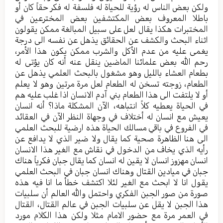
ولكن بعض الناس له رؤية للحياة له فلسفة له فكر حقاً كان أو
باطلا المعروف بعض المكتشفين بعض المخترعين في
المختبرات هكذا يقال لعل على سبيل المبالغة ممكن يقولون
اثناء البحث والكشف عن الحقائق يذهل عن نفسه الى درجة
يغمى عليه من عدم الأكل والشرب ممكن يكون هذا الأمر،
رحم الله بعض علمائنا الماضين ينقل عنه أنه كان يؤتى له
بطعام العشاء بالليل وهو مشغول بالبحث العلمي يذهل عن
الطعام، زوجته تسخن له الطعام لعل مرة مرتين وهو لا يعلم
أو لا يلتفت الى هذا الطعام بني آدم الانسان اذا غلب عليه هم
في الحياة يعطيه كلاً انتباهه، الآن المشكلة ماذا؟ أنه انسان
يعيش مع انسان له أختلاف في وجهاة النظر الآن في العقائد
في الفروع في باقي مسالك الحياة هذه ارضية للبحث العلمي
الى هنا الظاهرة صحية كما يقال ولا ضير الذي لا يدافع عن
رأيه الذي يخاف من الدخول في نقاش مع الغير هذا الانسان
انسان مهزوز انسان لا يقين له انسان كما يقال جبان فكرياً هناك
جبان في ميادين القتال وهناك انسان جبان في البحث العلمي
يقول انا لا ابحث مع الغير لئلا اكتشف خطأ ما انا فيه هذه
صورة من صور الجبن الفكري واحتمل والله العالم أن سلبيات
هذا الجبن لا يقل عن سلبيات الجبن في عالم القتال، القتال
في العمر مرة مع حضور الامام مثلا ولكن هذا الكلام مورد