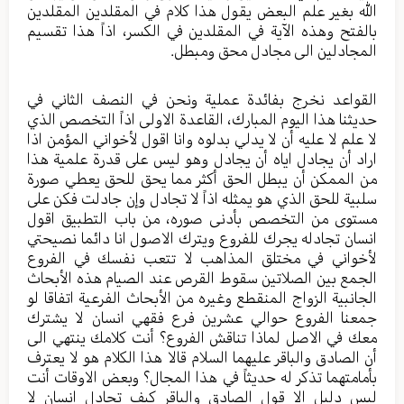
الله بغير علم البعض يقول هذا كلام في المقلدين المقلدين
بالفتح وهذه الآية في المقلدين في الكسر، اذاً هذا تقسيم
المجادلين الى مجادل محق ومبطل.
القواعد نخرج بفائدة عملية ونحن في النصف الثاني في
حديثنا هذا اليوم المبارك، القاعدة الاولى اذاً التخصص الذي
لا علم لا عليه أن لا يدلي بدلوه وانا اقول لأخواني المؤمن اذا
اراد أن يجادل اياه أن يجادل وهو ليس على قدرة علمية هذا
من الممكن أن يبطل الحق أكثر مما يحق للحق يعطي صورة
سلبية للحق الذي هو يمثله اذاً لا تجادل وإن جادلت فكن على
مستوى من التخصص بأدنى صوره، من باب التطبيق اقول
انسان تجادله يجرك للفروع ويترك الاصول انا دائما نصيحتي
لأخواني في مختلق المذاهب لا تتعب نفسك في الفروع
الجمع بين الصلاتين سقوط القرص عند الصيام هذه الأبحاث
الجانبية الزواج المنقطع وغيره من الأبحاث الفرعية اتفاقا لو
جمعنا الفروع حوالي عشرين فرع فقهي انسان لا يشترك
معك في الاصل لماذا تناقش الفروع؟ أنت كلامك ينتهي الى
أن الصادق والباقر عليهما السلام قالا هذا الكلام هو لا يعترف
بأمامتهما تذكر له حديثاً في هذا المجال؟ وبعض الاوقات أنت
ليس دليل الا قول الصادق والباقر كيف تجادل انسان لا