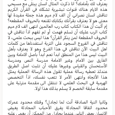
يعترف لك بأمامك؟ انا ذكرت المثال انسان يبتلى مع مسيحي
هذه الايام هناك قنوات تبشيرية تشكك في القرآن الكريم
تناقش انسان نصراني أن الف لام ميم هذه جملة مفيدة لها
معنى هو لا بعترف بقرآنك بكتابك تقنعه بالحروف المقطعه؟
إم أثبت أن هذا الكتاب كتاب رب العالمين انتهى الف لام ميم
كتاب الرب عليك أن تسلم فهمت أو لم تفهم اذاً تناقش في
الحروف المقطعة لمن ينكر القرآن؟ هذا ليس ببحث علمي، لا
تناقش في الفروع السجود على التربة استفدناها من كلمات
اهل البيت الآن تناقش في هذا الفرع وهو لا يعترف بأهل
البيت ليس هذا من المنطق ابداً نعم ابدأ باصل الامامة وبين
الفارق بين الامام وغير الامامة مدرسة النص ومدرسة
الأستحسان والقياس وغيرها عليك أن تثبت اصل الطريق
عندئذ تعطيه رسالة عملية تقول هذه الرسالة العملية يمثل
هذا الأتجاه وانتهى الأمر لا تتعب نفسك، اذاً التخصص
الهرمية في البحث العلمي لا تنتقل الى مقدمة مترتبة على
مقدمة سابقة الخصم لا يسلم بذلك هذا اولا.
وثانيا النية الصادقة أنت لما تجادل؟ وقتك محدود عمرك
محدود اتفاقا المجادلة يفرق الأحباب المجادلة يغيض
الانسان بعض الناس عندما يجادل من الممكن أن يغمى عليه