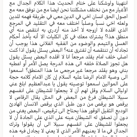
انتهينا واوشكنا على ختام الحديث هذا الكلام الجدال مع
الأغيار مع من نختلف مشكلتنا نحن ايضا مع من نوفق معه مع
اصول الحق انسان اخي في الدين معي في طريقة فهمه للدين
ولعله اخي نسباً وصلباً اختلف معه في التقليد في المرجع
الذي اقلده لا ازوجه لا آخذ منه أزدري به انتقص منه أي
منطق هذا؟ يشترك معك في كل الكليات الا أنه يأخذ أحكام
الغسل والتيمم والوضوء من الفقيه الفلاني هذا يوجب أن
تجادله أن تنتقصه أن تفترق عنه؟ البعض يسئل يقول اذا كنت
اصلي خلف امام يقلد مرجعاً انا لا اقلده البعض يسئل يقول
هل تجوز الصلاة خلفه الى هذه الدرجة يصل الأمر أو اعطيه
بنتي وهو يقلد مرجعا غير مرجعي ما هذا المنطق؟ اسمعوا
الى وصية الامام الرضا عليه السلام إن كان الامام كلامه حجة
على الموالين اسمعوا توصيته يقول يا عبدالعظيم ابلغ عني
اوليائي السلام وقل لهم أن لا يجعلوا للشيطان على انفسهم
سبيلا الشيطان فرغ من البعض في المثل يقال الرقاص لا
يرقص هو يرقص من دون طبل الذي يرقص الانسان الهادئ
الودبع الثقيل الوقور هذا يحتاج الى ترقيص، البعض يغني من
دون أن تصفق له الشيطان عينه على الذي على الجادة أن لا
يجعلوا للشيطان على انفسهم سبيلا الى أن يقولوا وترك
الجدال في ما لا يعنيهم الأمر الذي لا يعني لا يجادل فيه هذه