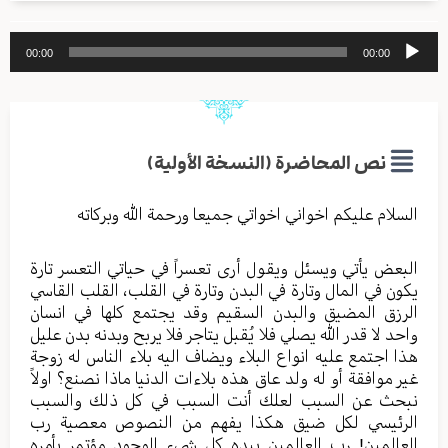
مشغل
00:00
00:00
الصوت
نص المحاضرة (النسخة الأولية)
السلام علیکم اخواني اخواتي جمیعا ورحمة الله وبرکاته
البعض یأتي ویسئل ویقول أرى تعسراً في حیاتي التعسر تارة
یکون في المال وتارة في البدن وتارة في القلب، القلب القاسي
الرزق المضیق والبدن السقیم وقد یجتمع کلها في انسان
واحد لا قدر الله یصلي فلا یُقبل یتاجر فلا یربح وبدنه بدن علیل
هذا اجتمع علیه انواع البلاء ویضاف الیه بلاء الناس له زوجة
غیر موافقة أو له ولد عاق هذه بلاءات الدنیا ماذا نصنع؟ اولاً
نبحث عن السبب لعلك أنت السبب في کل ذلك والسبب
الرئیسي لکل ضیق هکذا یفهم من النصوص معصیة رب
العالمین! رب العالمین بیده کل شيء الوجود مؤتمر بأمره