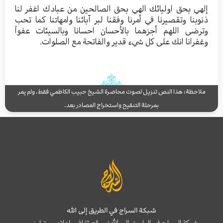
إلهي بحق اولیائك الهي بحق الصالحین من عبادك اغفر لنا
ذنوبنا وتقصیرنا في أمرنا وفقنا لبر آبائنا وامهاتنا کما تحب
وترضی اللهم أجزهما بالأحسان احسانا وبالسیئات عفواً
وغفرانا انك علی کل شيء قدیر والفاتحة مع الصلوات.
ملاحظة: هذا النص تنزيل لصوت محاضرة الشيخ حبيب الكاظمي فقط، ولم يمر
بمرحلة التنقيح واستخراج المصادر بعد.
شبكة السراج في الطريق إلى الله