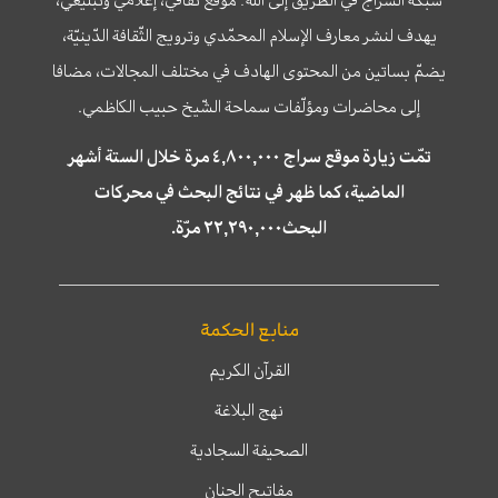
شبكة السراج في الطريق إلى الله؛ موقع ثقافي، إعلامي وتبليغي،
يهدف لنشر معارف الإسلام المحمّدي وترويج الثّقافة الدّينيّة،
يضمّ بساتين من المحتوى الهادف في مختلف المجالات، مضافا
إلى محاضرات ومؤلّفات سماحة الشّيخ حبيب الكاظمي.
تمّت زيارة موقع سراج ٤,٨٠٠,٠٠٠ مرة خلال الستة أشهر
الماضية، كما ظهر في نتائج البحث في محركات
البحث٢٢,٢٩٠,٠٠٠ مرّة.
منابع الحكمة
القرآن الكريم
نهج البلاغة
الصحيفة السجادية
مفاتيح الجنان