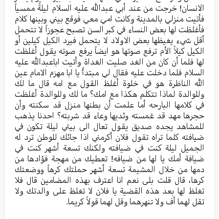
الانسان! خرجت من عند أبي عبدالله علیه السلام لیلةً ممسیاً
فأتيت منزلي بالمدینة وکانت امي معي فوقع بیني وبینها کلام
فأغلظت لها بعض النساء في کبر السن تصبح عجوزاً لا تتحمل
أقل شيء یغیظها بعض الاولاد لا یتحمل فیرد الکیل کیلین أو
الکیل کیلاً الأم ترفع صوتها هو ایضاً یرفع صوته یقول أغلظت
لها فلما أن کان من الغد صلیت الغداة وأتيت اباعبدالله علیه
السلام فلما دخلت علیه فقال لي مبتدأً یا ابا مهزم الامام عین
الله الناظرة هو في خلوة أغلظ القول مع امه قال ما لك
وللوالدة لماذا تتکلم هکذا مع امك؟ ما لك وللوالدة أغلظت
في کلامها البارحه أما علمت أن بطنها منزل قد سکنته وأن
حجرها مهد قد غمسته وثدیها وعاء قد شربته؟ احدنا یذهب
للمشاهد یجده صدیق یقول تعال الی بیتي لیلة تکون في
ضیافته کلما تراه تقول فلان أکرمني اذا جائك للوطن ترد له
الجمیل لیلة كنت في ضیافته ولکنك تسعة أشهر کنت في
ضیافة أمك یا لها من ضیافه! تعطیك من مهجة فؤادها من
دمها من خلال المشیمة تسعة أشهر حملتك کرهاً ووضعتك
کرها، قال قلت بلی نعم انا اعترف بهذه المضامین قال فلا
تغلظ لها بعد هذه القضیة یا فلان لا تغلظ علی والدتك ولا
تقل لهما أف ولا تنهرهما وقل لهما قولاً کریما.