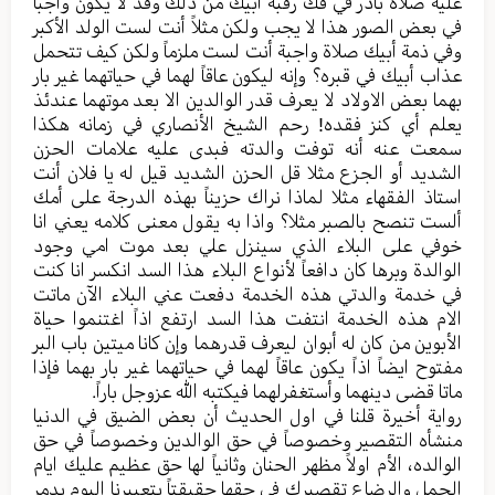
علیه صلاة بادر في فك رقبة أبيك من ذلك وقد لا یکون واجباً
في بعض الصور هذا لا یجب ولکن مثلاً أنت لست الولد الأکبر
وفي ذمة أبيك صلاة واجبة أنت لست ملزماً ولکن کیف تتحمل
عذاب أبيك في قبره؟ وإنه لیکون عاقاً لهما في حیاتهما غیر بار
بهما بعض الاولاد لا یعرف قدر الوالدین الا بعد موتهما عندئذ
یعلم أي کنز فقده! رحم الشیخ الأنصاري في زمانه هکذا
سمعت عنه أنه توفت والدته فبدی علیه علامات الحزن
الشدید أو الجزع مثلا قل الحزن الشدید قیل له یا فلان أنت
استاذ الفقهاء مثلا لماذا نراك حزیناً بهذه الدرجة علی أمك
ألست تنصح بالصبر مثلا؟ واذا به یقول معنی کلامه یعني انا
خوفي علی البلاء الذي سینزل علي بعد موت امي وجود
الوالدة وبرها کان دافعاً لأنواع البلاء هذا السد انکسر انا کنت
في خدمة والدتي هذه الخدمة دفعت عني البلاء الآن ماتت
الام هذه الخدمة انتفت هذا السد ارتفع اذاً اغتنموا حیاة
الأبوین من کان له أبوان لیعرف قدرهما وإن کانا میتین باب البر
مفتوح ایضاً اذاً یکون عاقاً لهما في حیاتهما غیر بار بهما فإذا
ماتا قضی دینهما وأستغفرلهما فیکتبه الله عزوجل باراً.
روایة أخيرة قلنا في اول الحديث أن بعض الضیق في الدنیا
منشأه التقصیر وخصوصاً في حق الوالدین وخصوصاً في حق
الوالده، الأم اولاً مظهر الحنان وثانیاً لها حق عظیم عليك ایام
الحمل والرضاع تقصیرك في حقها حقیقتاً بتعبیرنا الیوم یدمر