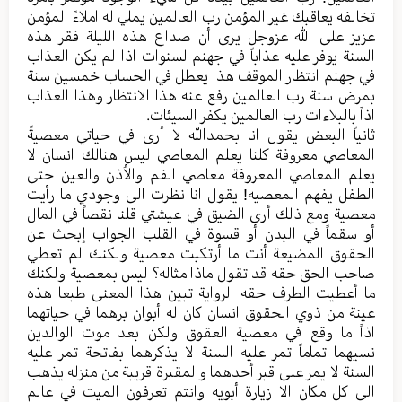
تخالفه یعاقبك غیر المؤمن رب العالمین یملي له املاءً المؤمن
عزیز علی الله عزوجل یری أن صداع هذه اللیلة فقر هذه
السنة یوفر علیه عذاباً في جهنم لسنوات اذا لم یکن العذاب
في جهنم انتظار الموقف هذا یعطل في الحساب خمسین سنة
بمرض سنة رب العالمین رفع عنه هذا الانتظار وهذا العذاب
اذاً بالبلاءات رب العالمین یکفر السیئات.
ثانیاً البعض یقول انا بحمدالله لا أری في حیاتي معصیةً
المعاصي معروفة کلنا یعلم المعاصي لیس هنالك انسان لا
یعلم المعاصي المعروفة معاصي الفم والاُذن والعین حتی
الطفل یفهم المعصیه! یقول انا نظرت الی وجودي ما رأيت
معصیة ومع ذلك أرى الضیق في عیشتي قلنا نقصاً في المال
أو سقماً في البدن أو قسوة في القلب الجواب إبحث عن
الحقوق المضیعة أنت ما أرتكبت معصية ولكنك لم تعطي
صاحب الحق حقه قد تقول ماذا مثاله؟ لیس بمعصية ولكنك
ما أعطیت الطرف حقه الروایة تبین هذا المعنی طبعا هذه
عینة من ذوي الحقوق انسان کان له أبوان برهما في حیاتهما
اذاً ما وقع في معصیة العقوق ولکن بعد موت الوالدین
نسیهما تماماً تمر علیه السنة لا یذکرهما بفاتحة تمر علیه
السنة لا یمر علی قبر أحدهما والمقبرة قریبة من منزله یذهب
الی کل مکان الا زیارة أبویه وانتم تعرفون المیت في عالم