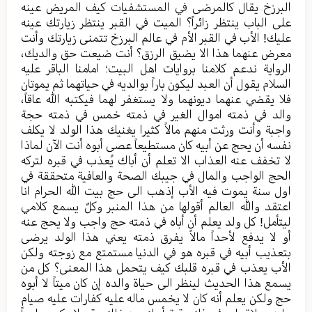
البرزخ یقال کالمرضی في المستشفیات کیف المریض عینه
علی الباب ینتظر زائراً؟ المیت في القبر ینتظر زیارتك عینه
علیك! الأب في القبر الأم في عالم البرزخ تتمنی زیارتك وأنت
معرض عنهما هذا الا یضیق الرزق؟ أنت ضیعت حق والدیك،
الروایة ندعم کلامنا بروایات اهل البیت؛ امامنا الباقر علیه
السلام یقول أن العبد لیکون باراً بوالدیه في حیاتهما ثم یموتان
فلا یقضي عنهما دیونهما ولا یستغفر لهما فیکتبه الله عاقاً،
والد في ذمته اموال الغیر في ذمته خمس في ذمته حجة
واجبة وأنت ورثت منهم مالاً کثیرا یغنیك هذا الولد لا یکلف
نفسه أن یحج عن أبيه کان مستطیعاً عصی أبوه أنت الآن لماذا
لا تخفف عنه العذاب الا تعلم أن أباك يُعذب في قبره لتركه
الحج الواجب والمال في جيبك الصحة والعافیة متحققة في
اول سنة یموت فیه الأب إذهب الی حج بیت الله الحرام انا
اعتقد والله العالم أقولها من هذا المنبر وکلٌ یسمع کلامي
ليتأمل! کل ولد یعلم أن أباه في ذمته حج واجب ولا یحج عنه
أو لا یدفع لأحداً مالاً یفرق ذمته یعني هذا الولد یرضی
بتعذیب أبيه في قبره هو في الدنیا مستمتع مع زوجته ولکن
الأب یعذب في قبره قلبك کیف یتحمل هذا المعنی؟ کل من
یسمع هذا الحدیث لینظر الی حیاة والده إن کان میتاً لا أبوه
حج ولکن یعلم أنه کان لا یخمس ماله علیه کفارات علیه صیام