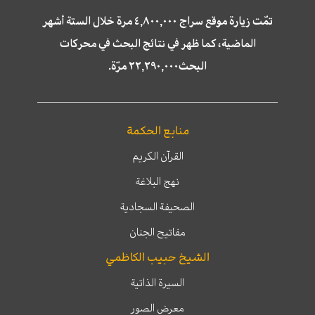
تمّت زيارة موقع سراج ٤,٨٠٠,٠٠٠ مرة خلال الستة أشهر
الماضية، كما ظهر في نتائج البحث في محركات
البحث٢٢,٢٩٠,٠٠٠ مرّة.
منابع الحكمة
القرآن الكريم
نهج البلاغة
الصحيفة السجادية
مفاتيح الجنان
الشيخ حبيب الكاظمي
السيرة الذاتية
معرض الصور