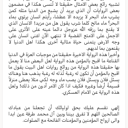
تشبیه رائع بعض الامثال حقیقتا لا تُنسی هکذا في مضمون
بعض الروایات أن الذي یرید أن یشبع من الدنیا مثله کمن
یشرب ماء البحر لا یزیده الا عطشا، رأيتم انسان یرتوي بماء
البحر؟ ماء مالح کلما شرب یقول هل من مزید! الانسان الذي
لا یقنع بما رزقه الله عزوجل دائما عینه علی الأثری علی
الاجمل علی الامتع القضیة لا تنتهي الآن اغنی انسان علی
وجه الارض یتمنی حیاة مثالیة أخری هکذا اهل الدنیا لا
یقنعون بما لدیهم.
وأخیرا هذه الروایة الاخیرة حقیقتا من موجبات العزة في الدنیا
القناعة ما اقبح بالمؤمن هذه الروایة لعل البعض منا لا یعمل
بها حقیقتا هذه الروایة من روائع روایات اهل البیت یقول ما
اقبح بالمؤمن أن تکون له رغبة تُذله له رغبة یذهب هنا وهناك
یسئل فلان ویسئل فلان یصب ماء وجه لکي مثلا یعطی منزلاً
قسیمةً أرضاً وغیره فکیف اذا کان الامر أدون من ذلك! ولعل
هذه الروایة عن الامام العسکري.
إلهي نقسم علیك بحق اولیائك أن تجعلنا من عبادك
الصالحین اللهم لا تفرق بیننا وبین آل محمد طرفة عین ابدا
والی ارواح المؤمنین والمؤمنات الفاتحة مع الصلوات.