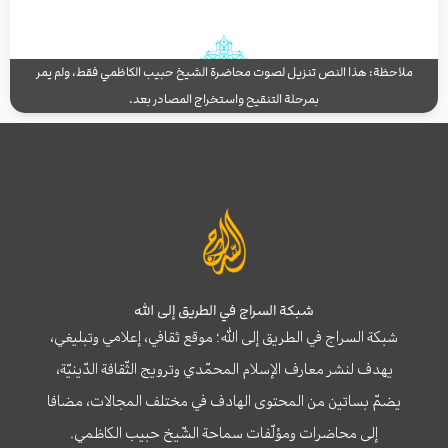
ملاحظة: هذا النص تنزيل لصوت محاضرة الشيخ حبيب الكاظمي فقط، ولم يمر
بمرحلة التنقيح واستخراج المصادر بعد.
شبكة السراج في الطريق إلى الله
شبكة السراج في الطريق إلى الله؛ موقع ثقافي، إعلامي وتبليغي،
يهدف لنشر معارف الإسلام المحمّدي وترويج الثّقافة الدّينيّة،
يضمّ بساتين من المحتوى الهادف في مختلف المجالات، مضافا
إلى محاضرات ومؤلّفات سماحة الشّيخ حبيب الكاظمي.