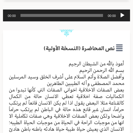
مشغل
00:00
00:00
الصوت
نص المحاضرة (النسخة الأولية)
أعوذ بالله من الشیطان الرجیم
بسم الله الرحمن الرحیم
وأفضل الصلاة وأتم السلام علی أشرف الخلق وسید المرسلین
محمد المصطفی وآله الطیبین الطاهرین
بعض الصفات الاخلاقية اخواني الصفات التي کأنها تبدوا من
الکمالیات صفة اخلاقیة تعطي الانسان حالة من الکمال
کالقناعة مثلا البعض یقول اذا لم یکن الانسان قانعاً لم یرتکب
حراماً، انسان غیر قانع هذه حالة في الباطن لم یرتکب حراماً
واضحا ولکن بعض الصفات الاخلاقیة وهي صفات تکاملیة الا
انها من موجبات الراحة في الحیاة من موجبات الحیاة الطیبه؛
الانسان الذي یعیش حیاة طیبة حیاة هادئه باطنه باطن هادئ