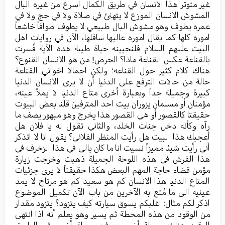
غیر متوتر هذا الانسان في طریق الکمال اسرع من غیره البال
المشوش الانسان الموزع لا یتهنئ في صلاة ولا في حج ولا في
عمره یطوف وهو مشوش البال طبیعي لا یطوف طوافاً خاشعاً
اموره کلها کما یقال اموره عالیها سافلها، الآن في روایات اهل
البیت علیهم السلام فلنحیینه حیاة طیبة هذه الآیة فُسرت
بالقناعة عکس القناعة ماذا؟ الحرص! من هو الانسان القنوع؟
هناك کلام کثیر حول القناعه؛ ولکن اجمالا اخواني القناعة
حالة من حالات الترفع علی الدنیا أن لا یری الانسان الدنیا
کبیرة وجمیلة جداً وبعبارة أخری متاع الدنیا لا یملأ عینه،
مؤمنان أو مسلمان یزوران بیت احد المترفین قلنا بعض البیوت
حقیقتا کالقصور أو هي القصور هذا یخرج وهو مبهور یصف ما
رآه وکأنه دخل جنات الخلد، والثاني تقول له یا فلان هل
أعجبك هذا البیت هل رأيت المنظر الفلاني؟ یقول انا لا اتذکر
أني رأيت شيئا ممیزاً نسیت انا ما کان بالي في هذا الزخرف في
هذا الفرش في هذه اللوحة الجمیلة ذهبت وخرجت زیارة
مؤمن قضاء حاجة المهم البعض هکذا حقیقتاً لا یری جزئیات
المتاع الدنیا هذا الانسان کم هو سعید کم هو مرتاح لا یمد
عینیه الی ما مُتع به الآخرین من باب الآن تکمیل الموضوع
اذکر لکم مثال؛ اغلبکم یسوق سیارته کیف یتزود؟ یتزود مقدار
من الوقود من هذه المحطة ثم یسیر وهو یعلم أنه اذا انتهی