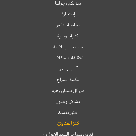
سؤالكم وجوابنا
إستخارة
محاسبة النفس
كتابة الوصية
مناسبات إسلامية
تحقيقات ومقالات
آداب وسنن
مكتبة السراج
من كل بستان زهرة
مشاكل وحلول
اختبر نفسك
كنز الفتاوىٰ
فتاوى سماحة السيد الخوئي
ره