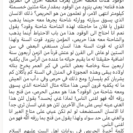
الوقود هناك محطة أخری یعرف محطة أخری في الطریق
هذه قناعه؛ یعني یتزود من الوقود بمقدار مئة مئتین خمسمئة
کیلومتر انتهی الامر، أو تعلمون من هو الحریص؟ ذلك الانسان
الذي یسوق سیارته ووارئه شاحنة یجرها معه حینما یذهب
تقول یا فلان ما حاجتك لهذه الشاحنة شاحنة وقود؟ یقول
نعم انا احتاج الی الوقود هذا من باب الاحتیاط أينما یذهب
والشاحنة معه هذا حریص، المؤمن یتزود قوت السنة ولهذا
الذي له قوت السنة هذا انسان مستغني البعض في سن
الستین لو عاش الی القرن لو عتش قرناً من الزمن أربعون سنة
اضافیة حقیقتا له ما یقیم حیاته ما عنده من الرأس مال یکفیه
اربعین سنة وخاصة بعض الناس في کبر العمر یخرج بناته
اولاده یبقی وهذه العجوزة في المنزل في السنة کم یأکلان کم
یشربان کم یلبسان! ومع ذلك في حرص وفي دأب من العیش
ما له یکفیه قرون ألیس هذا مثاله مثال الشاحنه الذي یسوق
ومعه شاحنة من الوقود؟ هذا هو معنی الحرص، من قنع بما
رزقه الله فهو اغنی الناس! لماذا غني یُحسد؟ یقول لئن هذا
الغني عینه لیس علی مال الآخرین لئن هو غني انسان ثري جداً
انا الانسان المستضعف لو لم تکن عیني علی متاع الغیر انا
والغني علی حد سواء ولهذا یقول من قنع بما رزقه الله فهو من
اغنی الناس.
کلمة أخيرة الحریص في روایات اهل البیت علیهم السلام