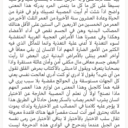
بسیطاً علی کلٍ ما کل ما یتمنی المرء یدرکه هذا المعنی
واضح اذاً شئت أم أبيت المصيبة تصيبك ولو في فترة من
الحیاة وعادة العشرون سنة الأخيرة من العمر الثلث الأخیر من
العمر من الخمسین من الاربعین الی الستین علی الأقل هنالك
المصائب البدنیه وهن في الجسم نقص في أداء الأعضاء
وهکذا وفي عصرنا هذا الأمراض العجیبة الغریبة المتفشیة
لسوء التغذیة لا أعني علیة التغذية وانما للمأکل الذي فیه
الکثیر من الأمور الضارة المهم اذاً الانسان إن بقي معافاً في
أواخر العمر یبتلی بالأمراض البدنیة تری البعض انا رأيت
البعض جسم معافی مال مکفي أمن وأمان عائلة مستقرة واذا
بصحابنا یتعرف ویقول انا مبتلی بالأکتئاب بمرض القلق تقول
من أي شيء؟ یقول لا ادري لو کنت أدري لعالجت نفسي یعني
کل الجهات مستوسقة ول الحوائج مقضیة بلا سبب يرى في
قلبه هماً کالجبل وهذا المعنی من لوازم هذا العصر المهم
ماذا نصنع؟ اولاً أن نعلم أن المصیبة الخارجة عن الاختیار
انسان یشرب الخمر یصاب بالسکر یعمل حادثاً في الطریق هذا
لا یؤجر علیه کلامنا في المصائب غیر الاختیاریة ولدك یموت
مالك یحترق أمور أنت لست مقصراً فیها هناك قاعدة معروفة
تقال سلب الاختیار بالأختیار لا ینافي الأختیار من رمی نفسه
من الجبل عندما یتدحرج في الوادي هذه الدحرجة لیست