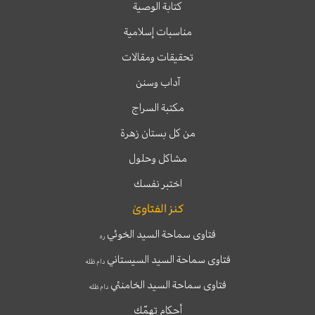
كتابة الوصية
مناسبات إسلامية
تحقيقات ومقالات
آداب وسنن
مكتبة السراج
من كل بستان زهرة
مشاكل وحلول
اختبر نفسك
كنز الفتاوىٰ
فتاوى سماحة السيد الخوئي
ره
فتاوى سماحة السيد السيستاني
دام ظله
فتاوى سماحة السيد الخامنئي
دام ظله
أحكام تهمّك