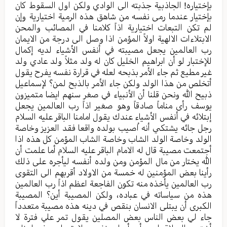
بإختیاره! الجاذبیة جذبته الی الوادي ولکن اول السقوط کان
بإختیار عندما رمی نفسه من شاهق هذه الرمیة اختیاریة وإن
لم تکن التبعات اختیاریة اذاً کلامنا في المصائب والمحن
الابتلاءات الالهیة اولاً المؤمن اذا وصل الی درجة من الایمان
رب العالمین یجعل مصیبته في أنفس الأشیاء لدیه إکمال
للإختبار لو أن ابراهیم الخلیل کان له ولد مثلاً ولد عادي ولد
غیر مطیع ثم جاء الأمر بذبحه لعله في قرارة نفسه یفرح یقول
أتخلص من هذا الولد ولکن جاء الأمر بالذبح لمن؟ لإسماعیل
ذبیح الله ونحن قلنا أن الأنبیاء في صغر سنهم ایضا متمیزون
یوسف رأى مناماً صادقاً وهو صغیر اذاً رب العالمین یجعل
إبتلائه في أنفس الأشیاء عندك یقول امامنا الباقر علیه السلام
رجل جائه یشتکي أنه اُصیب بولده واقعا فقد العزیز وخاصة
الولد وخاصة الولد الشاب وخاصة الشاب المؤمن کل هذه اذا
أجتمعت مصیبة قال له الامام الباقر علیه السلام أما علمت أن
الله یختار من مال المؤمن ومن ولده أنفسه لیأجره علی ذلك
رأينا بعض المؤمنین له خمسة من الاولاد أقربهم الی التقوی
رب العالمین یأخذه منه تکون الفاجعة اعظم اذاً رب العالمین
هذه من سیاساته في عباده، ولکن المصیبة أين؟ المصیبة
الکبری أن یبتلی الانسان بنقص في دینه هذه مصیبة متعدداً
جاء لي بعض الناس بعض المصلین یقول تمر علي فترة لا