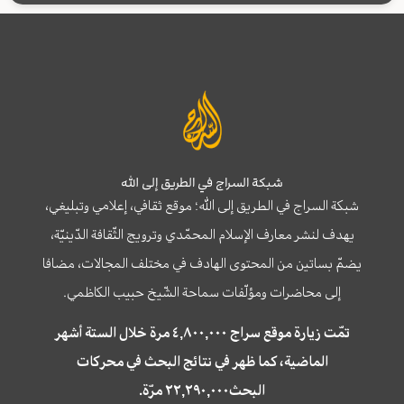
شبكة السراج في الطريق إلى الله
شبكة السراج في الطريق إلى الله؛ موقع ثقافي، إعلامي وتبليغي،
يهدف لنشر معارف الإسلام المحمّدي وترويج الثّقافة الدّينيّة،
يضمّ بساتين من المحتوى الهادف في مختلف المجالات، مضافا
إلى محاضرات ومؤلّفات سماحة الشّيخ حبيب الكاظمي.
تمّت زيارة موقع سراج ٤,٨٠٠,٠٠٠ مرة خلال الستة أشهر
الماضية، كما ظهر في نتائج البحث في محركات
البحث٢٢,٢٩٠,٠٠٠ مرّة.