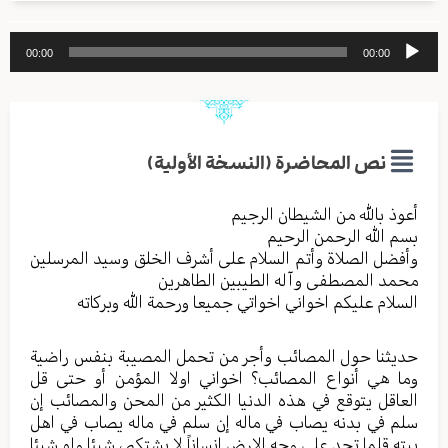
مشغل
00:00
00:00
الصوت
نص المحاضرة (النسخة الأولية)
أعوذ بالله من الشیطان الرجیم
بسم الله الرحمن الرحیم
وأفضل الصلاة وأتم السلام علی أشرف الخلق وسید المرسلین
محمد المصطفی وآله الطیبین الطاهرین
السلام علیکم اخواني اخواتي جمیعا ورحمة الله وبرکاته
حدیثنا حول المصائب وأجر من تحمل المصیبة بنفس راضیة
وما هي أنواع المصائب؟ اخواني اولا المؤمن أو حتی قل
العاقل یتوقع في هذه الدنیا الکثیر من المحن والمصائب إن
سلم في بدنه یصاب في ماله إن سلم في ماله یصاب في اهل
بیته قلما تجد علی وجه الارض انساناً لا یشتکي شیئا ولو شیئا