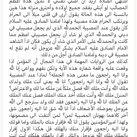
أشتهي الصلاة ارید أن أصلي نفسي لا تمیل هذه اعظم
المصائب لو اُبتلي بفقد جمیع اولاده وأحترق منزله هذا هین
بالنسبة الی هذه الحالة یقول أرى في قلبي میلاً الی الحرام
ویرتکب الحرام هذه مصیبة ولهذا امامنا الصادق علیه السلام
کان یقول عند المصیبة الحمدلله الذي لم یجعل مصیبتي في
ديني والحمدلله الذي لو شاء أن يجعل مصيبتي اعظم مما
کانت والحمدلله علی الأمر الذي شاء أن يكون فكان اذاً الشاهد
الامام الصادق علیه السلام یشکر الله عزوجل أنه لم تقع له
مصیبة في دینه وامامنا الصادق أجل من ذلك.
کذلك من الروایات المهمة في هذا المجال أن المؤمن اذا
وقعت علیه واقعة شعاره هذه الآیة ولکن بفهم وواعي إنا لله
وانا الیه راجعون ما معنی هذه الجمله؟ لماذا عند المصیبة
تقول انا لله وانا الیه راجعون؟ انا لله یعني أنت ملك ولدك
ملك الله وأنت ملك الله فصل ملكاً عن ملكه ما لك والاعتراض؟
المنزل ملك الله وأنت ملك أخذ منك الملك فصل عنك الملك
عن الملك انا لله وانا الیه راجعون فقد لك ولد سترجع الی الله
عزوجل یعوضك الأضعاف اذاً انا لله شق انا الیه راجعون شق
آخر کلاهما یهونان المصیبة لمن؟ لمن ألتفت الى مضمونها،
ولهذا امیرالمؤمنین یقول انا لله فإقرار منك بالملك واما قولك
وانا اليه راجعون فإقرار منك بالهلك قل هکذا الاول إقرار
بالملك ملك الله عزوجل والثاني إقرار بالهلك هلكك أنت أنت