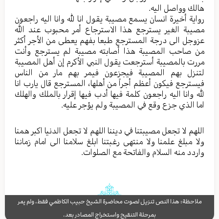
هالك وواصل الیه.
روایة أخيرة انسان یسمع مصیبة یقول انا لله وانا الیه راجعون
مصیبة الغیر یسترجع هذا الاسترجاع أمر محبوب عند الله
عزوجل الی درجة المسترجع طبعا بفهم یعطی من الأجر أکثر
من صاحب المصیبة هذا أصابته مصیبة لم یسترجع وأنت
مررت بالمصیبة أسترجعت یقول النبي الأکرم إن أهل المصیبة
لتنزل بهم المصیبة فیجزعون فیمر بهم مار من الناس
فیسترجع فیکون أعظم أجراً من أهلها، المسترجع قال یارب انا
لله وانا الیه راجعون کلمة فیها أدب فیها إقرار بالملك والهلك
اما الذي جزع وقع في المصیبة ولم یؤجر علیه.
اللهم لا تجعل مصیبتنا في دیننا اللهم لا تجعل الدنیا اکبر همنا
ولا مبلغ علمنا ولا منتهی رغبتنا ابلغ سلامنا الی امام زماننا
واردد منه السلام والفاتحة مع الصلوات.
ملاحظة: هذا النص تنزيل لصوت محاضرة الشيخ حبيب الكاظمي فقط، ولم يمر
بمرحلة التنقيح واستخراج المصادر بعد.