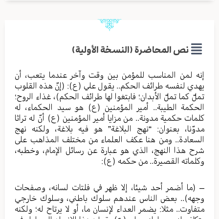
نص المحاضرة (النسخة الأولية)
إنه لمن المناسب للمؤمن بين وقت وآخر عندما يتعب، أن
يهدي لنفسه طرائف الحكم.. يقول علي (ع): (إنّ هذه القلوب
تملّ كما تملّ الأبدان؛ فابتغوا لها طرائف الحكم)، غذاء الروح؛
الحكمة الطيبة.. أمير المؤمنين (ع) هو سيد الحكماء، له
كلمات حكمية مدونة.. من مزايا أمير المؤمنين (ع) أنّ له تراثا
مدوّنا، بعنوان: “نهج البلاغة” هو فيه بلاغة، ولكنه نهج
السعادة.. ومن هنا عكف العلماء من مختلف المذاهب على
شرح هذا النهج، الذي هو عبارة عن رسائل الإمام، وخطبه،
وكلماته القصيرة.. من حكمه (ع):
– (ما أضمر أحد شيئا، إلا ظهر في فلتات لسانه، وصفحات
وجهه).. بعض الناس عندهم سلوك باطني، وسلوك خارجي
متفاوت.. مثلا: يضمر العداء لإنسان ما، أو لا يرتاح له؛ ولكنه