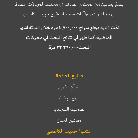
يضمّ بساتين من المحتوى الهادف في مختلف المجالات، مضافا
إلى محاضرات ومؤلّفات سماحة الشّيخ حبيب الكاظمي.
تمّت زيارة موقع سراج ٤,٨٠٠,٠٠٠ مرة خلال الستة أشهر
الماضية، كما ظهر في نتائج البحث في محركات
البحث٢٢,٢٩٠,٠٠٠ مرّة.
منابع الحكمة
القرآن الكريم
نهج البلاغة
الصحيفة السجادية
مفاتيح الجنان
الشيخ حبيب الكاظمي