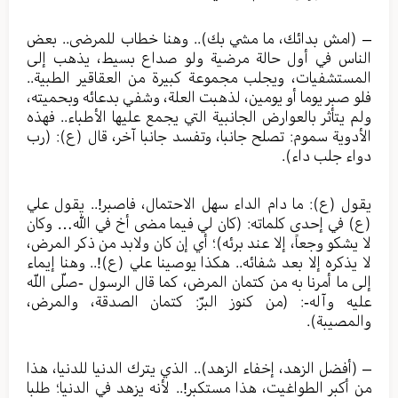
– (امش بدائك، ما مشي بك).. وهنا خطاب للمرضى.. بعض
الناس في أول حالة مرضية ولو صداع بسيط، يذهب إلى
المستشفيات، ويجلب مجموعة كبيرة من العقاقير الطبية..
فلو صبر يوما أو يومين، لذهبت العلة، وشفي بدعائه وبحميته،
ولم يتأثر بالعوارض الجانبية التي يجمع عليها الأطباء.. فهذه
الأدوية سموم: تصلح جانبا، وتفسد جانبا آخر، قال (ع): (رب
دواء جلب داء).
يقول (ع): ما دام الداء سهل الاحتمال، فاصبر!.. يقول علي
(ع) في إحدى كلماته: (كان لي فيما مضى أخ في الله… وكان
لا يشكو وجعاً، إلا عند برئه)؛ أي إن كان ولابد من ذكر المرض،
لا يذكره إلا بعد شفائه.. هكذا يوصينا علي (ع)!.. وهنا إيماء
إلى ما أمرنا به من كتمان المرض، كما قال الرسول -صلّى اللّه
عليه وآله-: (من كنوز البرّ: كتمان الصدقة، والمرض،
والمصيبة).
– (أفضل الزهد، إخفاء الزهد).. الذي يترك الدنيا للدنيا، هذا
من أكبر الطواغيت، هذا مستكبر!.. لأنه يزهد في الدنيا؛ طلبا