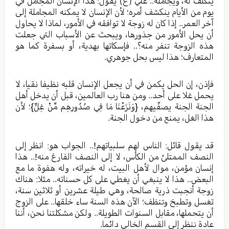
يتكلف له، ويجامله.. علي (ع) يقول: هذا الإنسان المجامل في
يوم من الأيام ينكشف أمره؛ لأن الإنسان لا يمكنه المجاملة إلى
آخر العمر.. إذا كان له زوجة لا توافقه في الأمور، لماذا لا يحاول
أن يحل الأمور من جذورها، ويبحث عن الأسباب التي جعلت
هذه الزوجة تنفر منه؟.. فإسكاتها بهدية، أو بسفرة كما هو
المتعارف؛ هذا ليس بحل جوهري.
فإذن، إن الحل يكمن في أن يجعل الإنسان قلبه نظيفا نقيا، لا
يحمل غلا على أحد.. ومن هنا رب العالمين، قبل أن يدخل أهل
الجنة الجنة يصفّيهم، {وَنَزَعْنَا مَا فِي صُدُورِهِم مِّنْ غِلٍّ}؛ لأن
هذا الغل، يمنع من دخول الجنة.
قد يقول قائل: الناس لهم سلبياتهم!.. الجواب هو: انظر إلى
النصف الممتلئ من الكأس، لا إلى النصف الفارغ منه!.. هذا
إنسان مؤمن، موال لأهل البيت، له خيراته، وله هفوة ما مع
البعض.. هذا لا ينبغي أن يغطي على كل حسناته.. مثلا: هناك
زوجة أنجبت ذرية صالحة، وهي طيلة عشرين أو ثلاثين سنة،
تغسل وتطبخ وتنظف؛ الآن هذه السنة ساء خلقها.. على الزوج
أن يتحملها، مقابل السنوات الطويلة.. ولكن مشكلتنا نحن، أننا
عادة ننظر إلى القسم الخالي دائما.