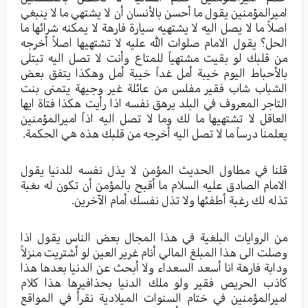
اميرالمؤمنين يقول ما أحسن بالأنسان أن لا يشتهي ما لا ينبغي
اصلاً ما لا يصل اليه لا يشتهيه سيارة فارهة لا يمكنه شرائها ما
الحل؟ يقول الامام صلوات الله عليه لا تشتهيها اصلاً أخرجه
من قلبك لو بقيت مشتهياً للمتاع وأنت لا تصل اليه تبتلى
بالأحباط اليوم خيبة أمل غداً خيبة أمل وهكذا يتفق بعض
الشباب شاب فقير مفلس من عائلة غير وجيهة يتمنى بنت
التاجر المعروف في البلد يرهق نفسه اذا رأيت هكذا فتاة ايها
العاقل لا تشتهيها ما لك وما لا تصل اليه اذاً اميرالمؤمنين
يعلمنا درساً ما لا تصل اليه أخرجه من قلبك هذه هي الحكمة.
قلنا في مطاول الحديث المؤمن لا يذل نفسه للدنيا يقول
الامام الصادق عليه السلام ما أقبح بالمؤمن أن تكون له ىغبة
تذله لك رغبة أطفئها ولا تذل نفسك أمام الآخرين.
من الروايات البلغية في هذا المجال بعض الناس يقول اذا
وصلت الى هذا المبلغ المالي أنام غرير العين لو أشتريت منزلاً
ودابة فارهة انا أسعد السعداء ولا أبحث عن الدنيا بعدها هذا
كاذب الحريص فقير ولو ملك الدنيا بحذافيرها هذا كلام
اميرالمؤمنين في ختام السنوات الميلادية نقرأ في المواقع