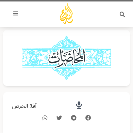
خطي
لى
لمحتوى
آفة الحرص