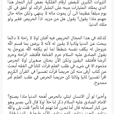
الثروات الكبرى للبعض أرقام الفلكية بعض كبار التجار هذا
الذي يملك المليارات عينه على المليار الزائد لو أنفق في كل
يوم مبلغاً عظيما الى أن يموت ماله لا ينتهي ولكن حاله حال
جهنم ماذا يقول؟ يقول هل من مزيد اذاً الحريص فقير ولو
ملك الدنيا.
كذلك في هذا المجال الحريص فيه آفتان اولا لا راحة لا دائما
يبحث عن الدنيا وثانيا لا يقين له لأنه لا يرضى بما قسم الله
عزوجل له يكلف نفسه شططاً لما لم يكلفه الله عزوجل به
يقول الصادق عليه السلام حرم القناعة فأفتقد الراحة وحرم
الرضا فأفتقد اليقين ولكن الآن بحثان صغيران اولا الحرص
مذموم الا في شيء في طلب العلم قرأت كتاباً في الفقه أبحث
عن كتاب أرقى منه كن حريصاً قرأت تفسيراً في القرآن الكريم
اقرأ تفسيرا ثانيا وثالثا كن حريصا الحرص في طلب العلم أمر
ممدوح.
وأخيرا لو أن الانسان ابتلي بالحرص أهمه الدنيا ماذا يصنع؟
الامام الصادق عليه السلام ذكر لنا حلاً اولا قال لأبي بصير وهو
من كبار أصحابه قال أما تحزن أما تهتم أما تألم؟ قلت بلى والله
ينتابني الحزن ينتابني الهم ينتابني الألم طبعا في الدنيا فقال