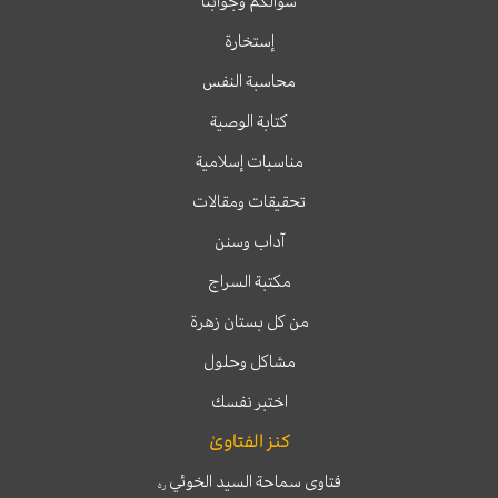
سؤالكم وجوابنا
إستخارة
محاسبة النفس
كتابة الوصية
مناسبات إسلامية
تحقيقات ومقالات
آداب وسنن
مكتبة السراج
من كل بستان زهرة
مشاكل وحلول
اختبر نفسك
كنز الفتاوىٰ
فتاوى سماحة السيد الخوئي
ره