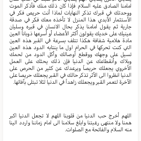
امامنا الصادق عليه السلام فإذا كان ذلك منك فأذكر الموت
ووحدتك في قبرك تذكر النهايات لماذا أنت حريص فكر في
الأستثمار الأبدي هذا المنزل لا تأخذه معك فكر في صدقة
جارية ثم يقول امامنا يذكر بحال الانسان في قبره وسليان
عينيك على خديك يقولون أكثر الأعضاء أو أسرعها ذوباناً العين
مادة هلامية شفافة هكذا تتلف بسرعة في القبر هذه العين
التي كنت تحركها في الحرام اول ما ينتابه الدود هذه العين
تسيل على وجهك ووقطع أوصالك وأكل الدود من لحمك
وبلاك وأنقطاعك عن الدنيا فإن ذلك يحثك على العمل
الأخروي يجعلك حريصاً ويرعدك عن كثير من الحرص على
الدنيا انظروا الى الأثر تذكر حالك في القبر يجعلك حريصا على
الآخرة لتعمر القبر ويجعلك زاهداً في الدنيا لئلا تبتلى بآفاتها.
اللهم أخرج حب الدنيا من قلوبنا اللهم لا تجعل الدنيا اكبر
همنا ولا منتهى رغبتنا وابلغ سلامنا الى امام زماننا واردد الينا
منه السلام والفاتحة مع الصلوات.