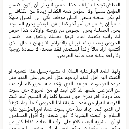
العطش تجاه الدنيا قلنا هذا المعنى لا ينافي أن يكون الانسان
المؤمن ساعياً اولا المؤمن همه الكفاف زيادة عن الكفاف إن
لم يكن يشغله يسعى انسان موظف يأتي الى المنزل منهكاً
متعباً إن إشتغل في أمر آخر كما يتفق للبعض يحرم المسجد
يحرم الجماعة يحرم الجلوس مع زوجته واولاده هذا حرص
لك راتب يكفيك لماذا ترهق نفسك ويتفق هذا الانسان
الحريص يتعب بدنه فيبتلى بالأمراض لا يتهنئ بالمال الذي
أكتسبه اراد مالاً زائداً ليستمتع فقد صحته لا سعادة زوجية
ولا راحة بدنية هذه عاقبة الحريص.
ولهذا امامنا الباقر عليه السلام له تشبيه جميل هذا التشبيه لو
ألتفت اليه اهل الدنيا لردعهم مثل الحريص على الدنيا مثل
دودة الغز دودة الغز هذا الذي يؤخذ منه الحرير كلما أزدادت
من الغز على نفسها لفاً كان أبعد لها من الخروج حتى تموت
غماً دودة الغز تمزج حول نفسها كلما زاد النسيج كلما قلت
الفرصة للفرار من هذه الشرنقة اذاً الحريص كلما ازداد توغلاً
في الدنيا كلما ازداد تبثاً حتى يموت غما، اميرالمؤمنين عليه
السلام لو أتبعت البشرية لا أقول شيعته ولا أقول المسلمون
لو أن البشرية أتبعت كلام علي لرأت السعادة اتفاقا كثير من
حكم اميرالمؤمنين حكم انسانية لا تختص بالمسلمين