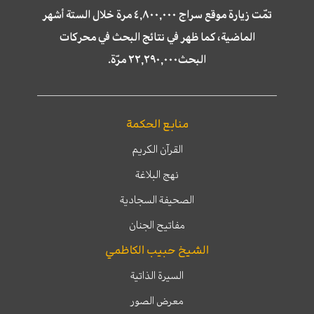
تمّت زيارة موقع سراج ٤,٨٠٠,٠٠٠ مرة خلال الستة أشهر
الماضية، كما ظهر في نتائج البحث في محركات
البحث٢٢,٢٩٠,٠٠٠ مرّة.
منابع الحكمة
القرآن الكريم
نهج البلاغة
الصحيفة السجادية
مفاتيح الجنان
الشيخ حبيب الكاظمي
السيرة الذاتية
معرض الصور