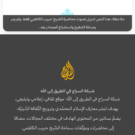
ملاحظة: هذا النص تنزيل لصوت محاضرة الشيخ حبيب الكاظمي فقط، ولم يمر
بمرحلة التنقيح واستخراج المصادر بعد.
شبكة السراج في الطريق إلى الله
شبكة السراج في الطريق إلى الله؛ موقع ثقافي، إعلامي وتبليغي،
يهدف لنشر معارف الإسلام المحمّدي وترويج الثّقافة الدّينيّة،
يضمّ بساتين من المحتوى الهادف في مختلف المجالات، مضافا
إلى محاضرات ومؤلّفات سماحة الشّيخ حبيب الكاظمي.