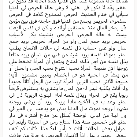
هنالك حالة مذمومة عند اهل الدنيا هذه الحالة قد تكون في
الفقير وقد لا تكون في الغني الا وهي حالة الحرص في الدنيا
سيأتي في ختام الحديث الحرص الممدوح كلامنا في الحرص
المذموم، الحريص يجمع من الدنيا فوق حاجته فرق بين مؤمن
الآن يدخر المال مثلا لمستقبل أولاده ولكن في نفس الوقت
ليست له حالة الحرص، الحريص يتشبث بكل الأسباب
الحريص يريد جمع المال ولو من الحرام الحريص يريد جمع
المال ولو على حساب ذل نفسه في حالات الانسان يطلب
الدنيا بمهانة نفسه يريد شيئا من غني من انسان يريد متاعاً
يذل نفسه من أجل ذلك المتاع ويتفق أن المرأة تضغط على
زوجها الآن طبيعة المرأة تحب التنوع تحب الحلي والحلل أو
من ينشأ في الحلية هو في الخصام ومبين مضمون الآيه؛
طبيعة الأنثى تحب التزين المرأة تريد من الرجل أثاثاً جديداً
وله أثاث يكفيه ليس له من المال ما يشتري به يستقرض قرضاً
ربوياً يقع في الحرام ويذل نفسه أمام البنوك الربوية ذل في
الدنيا وعذاب في الآخرة ماذا يريد؟ يريد أن يرضي زوجته
بشيء الزوجة تموت مال الدنيا يفنى هو يذهب الى القبر في
اول ليلة من ليالي الوحشة يُسئل عن متاع أشتراه في دار
الدنيا قبل خمسين سنة هذا المتاع رمي في المزبلة رأيتم في
المزابل بعض الحالات أثاث لا بأس له؟ هذا الأثاث كم كلف
البعض الجهد والمال اذاً الانسان الحريص له حالة من حالات