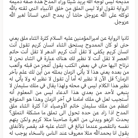
مديحه ليس لوجه الله يريد شيئا وراء المدح هذه صفة ذميمة
الرواية تقول اولا ليس الملق من خلق الأنبياء النبي ثقته بالله
توكله على الله عزوجل حاشا أن يمدح النبي انساناً لغير الله
عزوجل.
ثانيا الرواية عن اميرالمؤمنين عليه السلام كثرة الثناء ملق يعني
حتى لو كان الممدوح يستحق الثناء انسان كريم تقول أنت
انسان كريم يكفي لا تقل أنت كريم الدهر لا تقل أنت حاتم
العصر لا تقل أنت لا نظير لك هناك عبارة في الثناء نحن لا
نرتاح اليها حتى في بعض الكتب يقول أعجز من قبله وأتعب
من بعده يعني هذا لا يأتي الزمان بمثله من أين لك علم بآخر
الزمان؟ قل الآن لا نظير له أما أن تقول لا نظير له ولا يأتي له
نظير هذا الكلام ليس في محله ولهذا يقال في ملك سليمان لا
ينبغي لأحد من بعدي هذا الدعاء ليس من المعلوم أنه
أستجيب لعل في ملك امامنا في آخر الزمان وهذا هو المتوقع
اعظم من ملك سليمان خاتم الأوصياء اذاً كثرة الثناء ملق
المدح اذا زاد عن حده تحول الى تملق ما مشكلة التملق؟
يحدث الزهو ويدني من الغرة صاحبنا مثلا كريم ولكن يتهم
نفسه بالتقصير عندما تبالغ في الثناء عليه قد يقصر بالأنفاق
يقول انا بحمدالله مثلا معروف عند الناس بالسخاء يوجب له