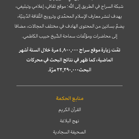
شبكة السراج في الطريق إلى الله؛ موقع ثقافي، إعلامي وتبليغي،
يهدف لنشر معارف الإسلام المحمّدي وترويج الثّقافة الدّينيّة،
يضمّ بساتين من المحتوى الهادف في مختلف المجالات، مضافا
إلى محاضرات ومؤلّفات سماحة الشّيخ حبيب الكاظمي.
تمّت زيارة موقع سراج ٤,٨٠٠,٠٠٠ مرة خلال الستة أشهر
الماضية، كما ظهر في نتائج البحث في محركات
البحث٢٢,٢٩٠,٠٠٠ مرّة.
منابع الحكمة
القرآن الكريم
نهج البلاغة
الصحيفة السجادية