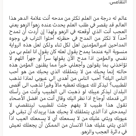
التقاعس.
عالم له درجة من العلم تكثر من مدحه أنت علامة الدهر هذا
العالم قد يقصر في طلب العلم يحدث عنده زهواً الزهو يعني
العجب أنت الذي أوقعته في الزهو ولهذا إن أردت أن تمدح
أحداً لا تكثر من المدح في حظرته أحثوا التراب في وجوه
المداحين اميرالمؤمنين اهل لكل ثناء ولكن لعل هذه الرواية
منسوبة اليه عندما يمدح يقول لعله كان يقول انا اعلم بي من
نفسي والمؤمن اذا مدح الآن يقولها سراً أو جهراً اللهم لا
تؤاخذني بما يقولون وأجعلني خيراً مما يظنون المؤمن هذه
حالته إنما يحبك من لا يتملقك الذي يحبك من هو أحب
الناس اليك؟ أحب الناس من أهدى الي عيوبي لماذا تذهب
للطبيب؟ ليذكر لك عيوبك تعطيه مالاً وفيراً تذهب الى أقصى
البلدان ليذكر عيبك لو ذهبت الى الطبيب وأنت من رأسك
الى قدمك أوجاع اذا نظر اليك وقال أنت من افضل الأصحاء
تقول هذا طبيب لا يفهم جئت للطبيب لينتقصني لا
ليمدحني اذاً الذي يتملقك لا يحبك هذا يريدك أن تبقى في
عيوبك ويثني عليك من لا يسمعك أي لا يسمعك العيب اذاً
الذي يثني عليك هذا الانسان من الممكن أن يجعلك تعيش
في دائرة العجب والزهو.