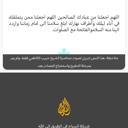
اللهم اجعلنا من عبادك الصالحين اللهم اجعلنا ممن يتملقك
في آناء ليلك وأطراف نهارك ابلغ سلامنا الى امام زماننا واردد
الينا منه السلاموالفاتحة مع الصلوات.
ملاحظة: هذا النص تنزيل لصوت محاضرة الشيخ حبيب الكاظمي فقط، ولم يمر
بمرحلة التنقيح واستخراج المصادر بعد.
شبكة السراج في الطريق إلى الله