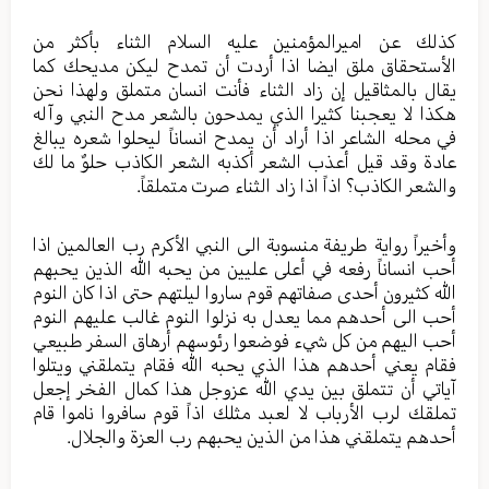
كذلك عن اميرالمؤمنين عليه السلام الثناء بأكثر من
الأستحقاق ملق ايضا اذا أردت أن تمدح ليكن مديحك كما
يقال بالمثاقيل إن زاد الثناء فأنت انسان متملق ولهذا نحن
هكذا لا يعجبنا كثيرا الذي يمدحون بالشعر مدح النبي وآله
في محله الشاعر اذا أراد أن يمدح انساناً ليحلوا شعره يبالغ
عادة وقد قيل أعذب الشعر أكذبه الشعر الكاذب حلوٌ ما لك
والشعر الكاذب؟ اذاً اذا زاد الثناء صرت متملقاً.
وأخيراً رواية طريفة منسوبة الى النبي الأكرم رب العالمين اذا
أحب انساناً رفعه في أعلى عليين من يحبه الله الذين يحبهم
الله كثيرون أحدى صفاتهم قوم ساروا ليلتهم حتى اذا كان النوم
أحب الى أحدهم مما يعدل به نزلوا النوم غالب عليهم النوم
أحب اليهم من كل شيء فوضعوا رئوسهم أرهاق السفر طبيعي
فقام يعني أحدهم هذا الذي يحبه الله فقام يتملقني ويتلوا
آياتي أن تتملق بين يدي الله عزوجل هذا كمال الفخر إجعل
تملقك لرب الأرباب لا لعبد مثلك اذاً قوم سافروا ناموا قام
أحدهم يتملقني هذا من الذين يحبهم رب العزة والجلال.