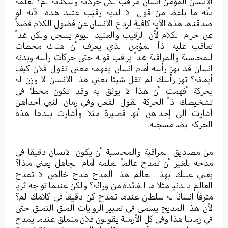
الانسان المؤمن انسان مراقب لكل حركاته وسكناته لم؟ لعلمه
بأنه ما يلفظ من قول الا لديه رقيب عتيد هذه الآية لو
صدقناها هذه الآية كافية لردع الانسان عن فضول الكلام فضلاً
عن حرام الكلام لأن الرقيب والعتيد اليوم يسجل ولكن غداً
تعاقب عليه اذاً المؤمن الذي يعرف أن هناك محطات
للمحاسبة والمراقبة غداً يراقب قوله حتى حركات رأسه وبدنه
انسان قد يهز رأسه أمام انسان يفهمه معنى تقول فلان كيف
أيمانه؟ تهز رأسك لم تقل شيئا يعني هذا الانسان لا وزن له
بحركة أفهمت أن هذا لا يوثق به وقد تكون مخطأً في
تشخيصك اذاً الحركة القول الفعل وفي زمان النبي أحداهن
أشارت الى إحداهن أنها قصيرة مثلا وأشارت بيدها هذه
الحركة ايضا مسجله.
من مصاديق المراقبة والمحاسبة أن يكون الانسان دقيقا في
مدحه للغير أن تمدح عالماً لعلمه أمام الجاهل يعني ماذا؟
يعني عليك بهذا العالم هذا المدح مدح خالص لا تمدح
العالم بالدنيا مثلا ما الفائدة من ورائه؟ ولكن عندما تواجه ثرياً
مترفاً انساناً له سلطان عندما تمدح كن دقيقاً في كلامك لم؟
لأن هذا المديح يسمى في تعبير الروايات الملق التملق حتى
في زماننا هذا وفي كل الأزمنة يقولون فلان متملق عندما يمدح