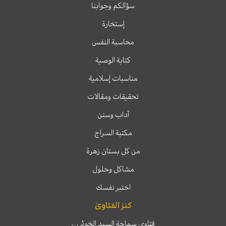
سؤالكم وجوابنا
إستخارة
محاسبة النفس
كتابة الوصية
مناسبات إسلامية
تحقيقات ومقالات
آداب وسنن
مكتبة السراج
من كل بستان زهرة
مشاكل وحلول
اختبر نفسك
كنز الفتاوىٰ
فتاوى سماحة السيد الخوئي
ره