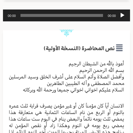
مشغل
00:00
00:00
الصوت
نص المحاضرة (النسخة الأولية)
أعوذ بالله من الشیطان الرجیم
بسم الله الرحمن الرحیم
وأفضل الصلاة وأتم السلام علی أشرف الخلق وسید المرسلین
محمد المصطفی وآله الطیبین الطاهرین
السلام علیکم اخواني اخواتي جمیعا ورحمة الله وبرکاته
الانسان أياً کان مؤمناً كان أو غير مؤمن یصرف قرابة ثلث عمره
بالنوم أو الربع من نام الساعات الثمانیة هي متعارفة هذا
یمضي ثلث یومه نائماً والبعض ینام في الیوم ست ساعات هذا
یمضي ربع یومه في النوم وهکذا زاد أو نقص المؤمن له
برنامج هذه الارض المیتة یحییها الموت أخو النوم النائم اذا