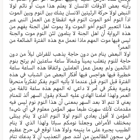
رأيته بعض الاوقات الانسان لا یعلم هذا میت أو نائم لولا
النبض لولا حرکة الرئیتین الانسان یشك بین النوم وبین الموت
اذاً النوم أخو الموت النوم فیه انقطاع عن العمل النبي عبر
هذا التعبیر النوم أخو الموت ولا یموت اهل الجنة یفهم من
هذه الروایة أن اهل الجنة لا ینامون لئن النوم موت والجنة
لیس فیها موت المهم ماذا نعمل مع هذه الفترة الضائعة من
العمر؟
اولا البعض ینام من دون حاجة یذهب للفراش لیلاً من دون
حاجة للنوم یتغلب یمیناً وشمالاً ساعة ساعتین لم یرتح بنوم
النائمین ولم یعمل عمل العاملین واتفاقا هذه الساعة ساعة
خطیرة فیها هواجس فیها أفکار البعض من الشباب في هذه
الفترة قبل النوم قبل عندما لا يأتيه النوم یفکر تفکریاً منحرفاً
وغیره یفکر في أمر لا داعي له المهم هذه ساعة تالفة من
العمر ولهذا امامنا الهادي علیه السلام یقول السهر ألذ للمنام
یعني لا تنم الا بعد السهر بمعنی أن هذا النوم نوم لیس فیه
مقدمات لأنك سهرت طبعا سهر المؤمن معلوم في أي شيء!
المؤمن لا أقول یعادي النوم لولا النوم الذي لا ینام یبتلی
بمختلف الأمراض وجعلنا نومکم سباتا ولهذا الذي لا ینام
الطبیب یجبره علی ما ینیمه ولولا هذا لوقع في حرج عظیم
في سجون الظالمین من أشد صور التعذیب أن لا یدعك تنام