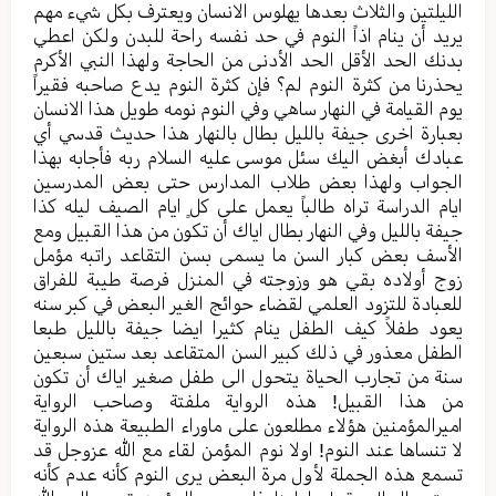
اللیلتین والثلاث بعدها یهلوس الانسان ویعترف بکل شيء مهم
یرید أن ینام اذاً النوم في حد نفسه راحة للبدن ولکن اعطي
بدنك الحد الأقل الحد الأدنی من الحاجة ولهذا النبي الأکرم
یحذرنا من کثرة النوم لم؟ فإن کثرة النوم یدع صاحبه فقیراً
یوم القیامة في النهار ساهي وفي النوم نومه طویل هذا الانسان
بعبارة اخری جیفة بالليل بطال بالنهار هذا حدیث قدسي أي
عبادك أبغض اليك سئل موسی علیه السلام ربه فأجابه بهذا
الجواب ولهذا بعض طلاب المدارس حتی بعض المدرسین
ایام الدراسة تراه طالباً یعمل علی کلٍ ایام الصیف لیله کذا
جیفة باللیل وفي النهار بطال ایاك أن تکون من هذا القبیل ومع
الأسف بعض کبار السن ما یسمی بسن التقاعد راتبه مؤمل
زوج أولاده بقي هو وزوجته في المنزل فرصة طیبة للفراق
للعبادة للتزود العلمي لقضاء حوائج الغیر البعض في کبر سنه
یعود طفلاً کیف الطفل ینام کثیرا ایضا جیفة باللیل طبعا
الطفل معذور في ذلك کبیر السن المتقاعد بعد ستین سبعین
سنة من تجارب الحیاة یتحول الی طفل صغیر ایاك أن تکون
من هذا القبیل! هذه الروایة ملفتة وصاحب الروایة
امیرالمؤمنین هؤلاء مطلعون علی ماوراء الطبیعة هذه الروایة
لا تنساها عند النوم! اولا نوم المؤمن لقاء مع الله عزوجل قد
تسمع هذه الجملة لأول مرة البعض یری النوم کأنه عدم کأنه