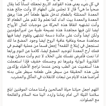
في کل شيء يعني هذه القواعد الاربع تجعلك انساناً کما یقال
صحیاً ما هي؟ قال لا تجلس علی الطهام الا وأنت جائع هذه
المعدة الممتلئة بالطعام تدخل علیها طعاماً آخر هذا یرهق
المعدة والمعدة بیت الداء کما نعلم ولا تقم علی الطعام الا
وأنت تشتهیه اتفاقا هذه الحرکة من موجبات کمال الأرواح
ایضا لئن فیها مجاهدة هذه نصیحة طبیة من امیرالمؤمنین
ولکن ایضاً وأنت علی مائدة دسمة تشتهي وتقوم ایضا فیها
مجاهدة صحة وعافیة عافیة الروح ایضا وجود المضغ ما لك
تستجعل في إبتلاع اللقمه؟ إجعل قسماً من عملیة الهضم في
فمك أرح المعدة لتوجید المضغ ایضا، کلامنا عن النوم ورابعا
اذا نمت فأعرض نفسك علی الخلاء لا تنم وأنت ممتلئ بهذه
القاذورة البولیة وغیرها نم وجسمك خفیف فإذا استعملت
هذا أستغنیت عن الطب ونحن عندما نراجع الأطباء یؤکدون
علی هذه الحقیقة من سیطر علی طعامه سیطر علی بدنه
أمراضنا هذه الایام من تبعات الانفلات في المأكل والمشرب.
اللهم اجعل حیاتنا حیاة الصالحین وأمتنا ممات الموقنین ابلغ
سلامنا اللیلة الی امام زماننا واردد الینا منه السلام والفاتحة
مع الصلوات.