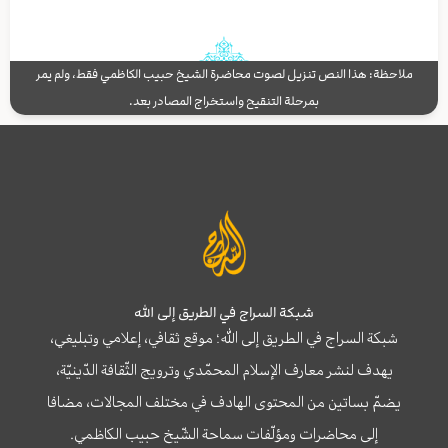
ملاحظة: هذا النص تنزيل لصوت محاضرة الشيخ حبيب الكاظمي فقط، ولم يمر
بمرحلة التنقيح واستخراج المصادر بعد.
شبكة السراج في الطريق إلى الله
شبكة السراج في الطريق إلى الله؛ موقع ثقافي، إعلامي وتبليغي،
يهدف لنشر معارف الإسلام المحمّدي وترويج الثّقافة الدّينيّة،
يضمّ بساتين من المحتوى الهادف في مختلف المجالات، مضافا
إلى محاضرات ومؤلّفات سماحة الشّيخ حبيب الكاظمي.