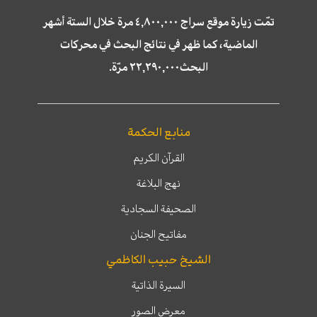
تمّت زيارة موقع سراج ٤,٨٠٠,٠٠٠ مرة خلال الستة أشهر
الماضية، كما ظهر في نتائج البحث في محركات
البحث٢٢,٢٩٠,٠٠٠ مرّة.
منابع الحكمة
القرآن الكريم
نهج البلاغة
الصحيفة السجادية
مفاتيح الجنان
الشيخ حبيب الكاظمي
السيرة الذاتية
معرض الصور