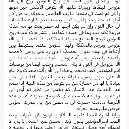
موت والحال یقول امامنا فإن روح المؤمن تروح الی الله
عزوجل فیلقاها ویبارك علیها الله یتوفی الأنفس حین موتها
والتي لم تمت في منامها اذاً رب العالمین یدعوك إلیه فإن کان
أجلها قد حضر جعلها في مکنون رحمته بعض کبار علمائنا مات
في حال النوم وإن لم یکن أجلها قد حضر بعث بها مع اُمنائه
من ملائکته فیردوها في جسده کما یقال بتشریفات أميرية روح
المؤمن ترجع الیه مع مبارکة الملائکه، اذاً تذهب الی الله
عزوجل وترجع بالملائکة ولهذا المؤمن عندما یستیقظ یری
أرتیاحاً في نومه یقول الحمدلله الذي رد علي روحي لأحمده
وأعبده والبعض یخر لله عزوجل ساجداً، مادمت تصعد الی
الله عزوجل في النوم لا ینام المسلم وجنب ایضا من توصیات
امیرالمؤمنین کیف تصعد روحك الى الله وأنت محدث ولا ینام
الا علی طهور وضوء دقیقة یجعل الثمان ساعات في حال
عبادة یا لها من خسارة من لم یتوضأ من هذه اللیلة اذا سمع
هذا الحدیث هذا الانسان کم یخسر! من تطهر ثم أوی الی
فراشه بات وفراشه کمسجده أي کموضع سجوده أغتنم هذه
الفرصة مادمت خسرت في ما مضی من ایام عمرك المؤمن
حریص علی هذه الحرکه.
روایة أخیرة ائمتنا علیهم السلام یتناولون کل الأبواب ومنه
الطب امیرالمؤمنین یقول لإبنه الحسن علیه السلام یا بني الا
اعلمك أبعة خصال تستغني بها عن الطب طبعا في الجملة لا