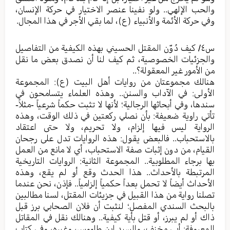
والحب الإلهي.. ولو نفينا عنصر الاختيار في حركة الإنسان،
وفي حركة الأئمة والأنبياء (ع)، لما بقي الأجر في هذا المجال.
س٤/ كيف دُوّن المقتل الحسيني بهذه الكيفية من التفاصيل
والجزئيات الخصوصية، ثم كيف لنا أن نصدق بعض ما نقل
من الأمور غير المعقولة؟..
هنالك مجموعتان من روايات أهل البيت (ع): المجموعة
الأولى: في الآداب والسنن.. وهذه العلماء يتسامحون في
سندها، وفي أبحاثها الرجالية؛ لأنها لا تثبت حكماً شرعياً -مثلاً-
تأتي راوية ضعيفة: بأن نصلي ركعتين في ذلك الوقت، وهذه
الرواية ليس فيها إلزام، ولا تحريم، ولا حتى اعتقاد
بالاستحباب.. فالبعض يقول: هذه الروايات تدل على رجحان
القيام، من دون إثبات صفة الاستحباب، أي لا مانع من العمل
بها برجاء المطلوبية.. المجموعة الثانية: الروايات التاريخية
المرتبطة بالأحداث.. هذا الحدث وقع أو لم يقع، وهذه
الأحداث أيضاً لا تحمل بعداً حكمياً إلزامياً.. فإذن، نحن عندما
تصلنا رواية من هذا القبيل في جزيئات المقتل، لسنا مطالبين
بالبحث السندي المفصل؛ لنثبت أن فلان الصحابي برز قبل
ذاك أو لم يبرز، أو قتل بأية كيفية.. وهنالك نقل في المقاتل
المعروفة: أبي مخنف، والسيد ابن طاووس، وغيره، وفي كتاب