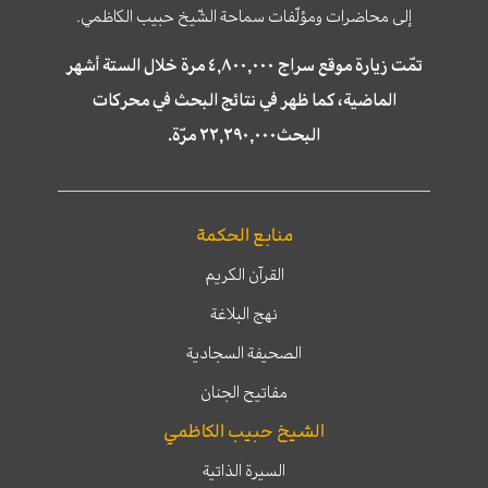
إلى محاضرات ومؤلّفات سماحة الشّيخ حبيب الكاظمي.
تمّت زيارة موقع سراج ٤,٨٠٠,٠٠٠ مرة خلال الستة أشهر
الماضية، كما ظهر في نتائج البحث في محركات
البحث٢٢,٢٩٠,٠٠٠ مرّة.
منابع الحكمة
القرآن الكريم
نهج البلاغة
الصحيفة السجادية
مفاتيح الجنان
الشيخ حبيب الكاظمي
السيرة الذاتية