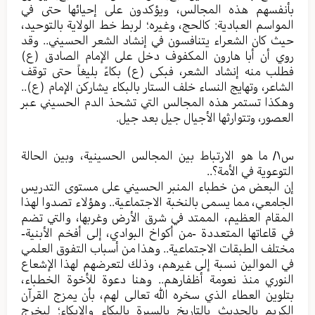
بأنفسهم هذه المجالس، ويؤكدون على إحيائها حتى في
المواسم العبادية: كالحج، وغيره؛ لربط خط الولاية بالتوحيد،
حيث كان الشعراء يتنافسون في إنشاد الشعر الحسيني.. وقد
روي أن أبا هارون المكفوف دخل على الإمام الصادق (ع)
فطلب منه إنشاد الشعر، فبكى (ع) بكاءً بليغاً حتى توقف
الشاعر، وتهايج النساء خلف الستار بالبكاء يشاركن الإمام (ع)..
وهكذا تستمر هذه المجالس التي تشحذ الدم الحسيني عبر
العصور، وتتوارثها الأجيال جيل بعد جيل.
س١/ ما هو الارتباط بين المجالس الحسينية، وبين الحالة
التوعوية في الأمة؟..
إن البعض من خطباء المنبر الحسيني على مستوى التدريس
الجامعي، مما يسمى بالنخبة الاجتماعية.. وهؤلاء تصدوا لهذا
المقام العظيم، الممتد في شرق الأرض وغربها، والتي تضم
في قاعاتها المتعددة -من أكواخ البوادي، إلى أفخم الأبنية-
مختلف الطبقات الاجتماعية.. وهذا من أسباب التفوق العلمي
في الموالين نسبة إلى غيرهم، وذلك لتعرضهم لهذا الإشعاع
النوري منذ نعومة أظفارهم.. وهنا دعوة للأخوة الخطباء،
بتلوين العطاء الذي سخره الله تعالى لهم، بأن يمزج القرآن
الكريم بالحديث بالتاريخ بالسيرة بالبكاء والإبكاء؛ ليخرج