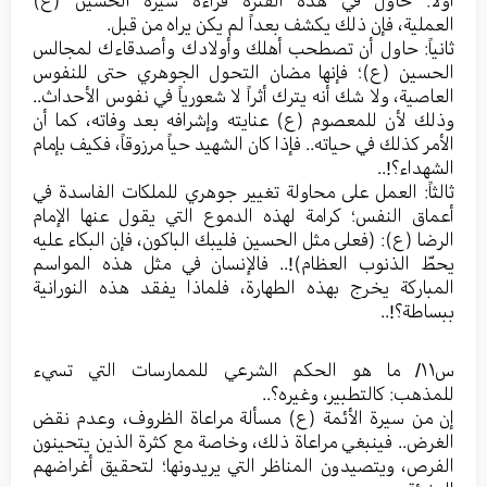
أولاً: حاول في هذه الفترة قراءة سيرة الحسين (ع)
العملية، فإن ذلك يكشف بعداً لم يكن يراه من قبل.
ثانياً: حاول أن تصطحب أهلك وأولادك وأصدقاءك لمجالس
الحسين (ع)؛ فإنها مضان التحول الجوهري حتى للنفوس
العاصية، ولا شك أنه يترك أثراً لا شعورياً في نفوس الأحداث..
وذلك لأن للمعصوم (ع) عنايته وإشرافه بعد وفاته، كما أن
الأمر كذلك في حياته.. فإذا كان الشهيد حياً مرزوقاً، فكيف بإمام
الشهداء؟!..
ثالثاً: العمل على محاولة تغيير جوهري للملكات الفاسدة في
أعماق النفس؛ كرامة لهذه الدموع التي يقول عنها الإمام
الرضا (ع): (فعلى مثل الحسين فليبك الباكون، فإن البكاء عليه
يحطّ الذنوب العظام)!.. فالإنسان في مثل هذه المواسم
المباركة يخرج بهذه الطهارة، فلماذا يفقد هذه النورانية
ببساطة؟!..
س١١/ ما هو الحكم الشرعي للممارسات التي تسيء
للمذهب: كالتطبير، وغيره؟..
إن من سيرة الأئمة (ع) مسألة مراعاة الظروف، وعدم نقض
الغرض.. فينبغي مراعاة ذلك، وخاصة مع كثرة الذين يتحينون
الفرص، ويتصيدون المناظر التي يريدونها؛ لتحقيق أغراضهم