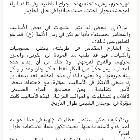
شهر محرم، وهي مثخنة بهذه الجراح الباطنية، وفي تلك الليلة
الموحشة بجوار الجثث، صلت صلاتها في حال الجلوس.
س٩/ إن البعض قد يثير الشبهات في بعض الأساليب
والمظاهر الحسينية، بأنها لم تكن في زمان الأئمة (ع)، فما هو
التعليق على ذلك؟..
إن الشارع المقدس في طريقته، يعطي العموميات
والكليات.. فهو قد طلب منا المودة في القربى، والحزن
لحزنهم، والفرح لفرحهم.. ولا شك في أن إبداء هذه
المعاني، ليس حكراً على البكاء فقط، فلكل زمان وعصر ولكل
بيئة طريقتها.. ولا يعني ذلك أن هذه المظاهر تعد بدعة، بل
إنه ينبغي الابتكار في الأساليب المؤثرة، مع الاحتفاظ ببعض
الأمور التقليدية.. ومن مصاديق العزاء الحسيني:
الأفلام، والتمثيليات، والمواكب العزائية.. فهذه الأساليب كانت
مؤثرة في الوجدان الشيعي طوال التأريخ.
س١٠/ كيف يمكن استثمار العطاءات الإلهية في هذا الموسم
المبارك والاستفادة منها، بحيث تكون عاملاً للاستقامة طوال
العام؟..