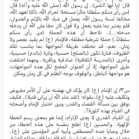
قال: (يا أيها الناس!.. إن رسول الله (صلى الله عليه وآله) قال:
(من رأى منكم سلطانا جائرا مستحلا لحرام الله، ناكثا لعهد الله،
مخالفا لسنة رسول الله، يعمل في عباد الله بالإثم والعدوان،
فلم يعتبر بما عليه بفعل ولا قول كان حقا على الله أن يدخله
مدخله…).. نلاحظ أن هذه الجملة (من رأى منكم
سلطاناً..) جملة شرطية مطلقة، فالإمام (ع) لم يقيد بعصر ولا
زمان.. نعم، قد تختلف طريقة المواجهة بما يناسب تلك
الظروف، فتارة تكون (بالصلح) حسنية، وتارة (بالدم) حسينية،
وأخرى (بالمدرسة الثقافية) صادقية وباقرية.. ومهما اختلفت
طرق المواجهة، إلا أن العنوان الجامع لكل هذه المواجهات،
هو مواجهة الباطل، والوقوف بوجه الظلم في كل زمان ومكان.
س٣/ إن الإمام (ع) كان يؤكد في نهضته على أن الأمر مفروض
وتكليف عليه (ع)، بقوله: (لقد شاء الله ان يراني قتيلا).. فكيف
نوفق بين مسألة القضاء والقدر، وبين اختيار الإمام وأصحابه
في القيام بهذه الثورة؟..
إن القيام القدري لا يعني الإلزام، إنما هو بمعنى رسم الخطة
الإلهية.. والحسين (ع) اطلع بنفسه على هذه الخطة، من
خلال وصايا جده المصطفى وأبيه أمير المؤمنين علي (ع)..
وهو لم يخرج من غير اختيار، بل إنه قام بما قام، وملؤه العشق