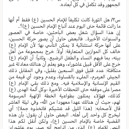
الجمهور وقد تكامل في كل أبعاده.
س٢/ هل الثورة كانت تكليفاً للإمام الحسين (ع) فقط أم أنها
ما زالت قائمة حتى اليوم عند أتباع الإمام الحسين (ع)؟..
إن هذا السؤال شغل بعض الباحثين، خاصة في العصور
والسنوات الأخيرة.. فالبعض حاول أن يصور حركة الحسين،
على أنها حركة استثنائية لا يمكن التأسي بها؛ لأن الإمام (ع)
خالف كل الموازين المتعارفة: أولاً: خرج بمجموعة من أهل
بيته، بما فيهم النساء والطفل الرضيع.. وثانياً: أن الإمام (ع)
خرج على الأقل قبيل عاشوراء، وهو يعلم أن هنالك معادلة غير
متكافئة: عدد قليل فوق السبعين بقليل، وفي المقابل ذلك
الجيش العرمرم، المليء بالقساوة، وعدم وجود أي قيمة من
القيم الإنسانية والإسلامية فيه.. ومع ذلك بقي الإمام (ع)
مصرا على موقفه حتى اللحظات الأخيرة -وكل أئمة الهدى (ع)
كذلك، فهؤلاء يمثلون بطواعية الخطة الإلهية المرسومة
لهم، حيث أن هنالك عهدا معهودا من الله- وفي ليلة العاشر
قال لأصحابه: (هذا الليل قد غشيكم فاتخذوه جملا)؛ أي
ليخرج كل واحد إلى أهله.. البعض حاول أن يقول: بأن هذه
القضية خاصة بالإمام الحسين (ع)، ولكن أنقل لكم هذا
النص للإمام (ع) الذي من الراجح أنه صدر يوم عاشوراء: