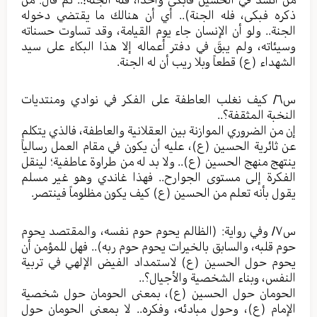
ذكره فبكى، فله الجنة).. أي أن هنالك ما يقتضي دخوله
الجنة.. ولو أن الإنسان جاء يوم القيامة، وقد تساوت حسناته
وسيئاته، ولم يبقَ في دفتر أعماله إلا هذا البكاء على سيد
الشهداء (ع) قطعاً وبلا ريب أن له الجنة.
س٦/ كيف نغلب العاطفة على الفكر في نوادي ومنتديات
النخبة المثقفة؟..
إن من الضروري الموازنة بين العقلانية والعاطفة، فالذي يتكلم
عن ثائرية الحسين (ع)، عليه أن يكون في مقام العمل رسالياً
ينتهج منهج الحسين (ع).. ولا بد له من طراوة عاطفية؛ لينقل
الفكرة إلى مستوى الجوارح.. فهذا غاندي وهو غير مسلم
يقول بأنه تعلم من الحسين (ع) كيف يكون مظلوماً فينتصر.
س٧/ وفي رواية: (الظالم يحوم حوم نفسه، والمقتصد يحوم
حوم قلبه، والسابق بالخيرات يحوم حوم ربه).. فهل للمؤمن أن
يحوم حول الحسين (ع) لاستمداد الفيض الإلهي في تربية
النفس، وبناء الشخصية والأجيال؟..
الحومان حول الحسين (ع)، بمعنى الحومان حول شخصية
الإمام (ع)، وحول مبادئه، وفكره.. لا بمعنى الحومان حول