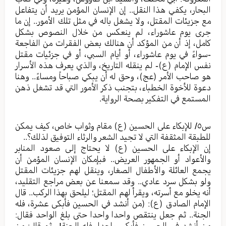
البحار، يكفي هذا النقل.. إن الإنسان المؤمن يريد أن يتفاعل
مع جزيئات المقتل، ولا يشغل باله في مثل تلك الأمور.. إن ما
جرى يوم عاشوراء، لم ينعكس من خلال النصوص بشكل
كامل، إذ أن من المؤكد أن هنالك بعض الفقرات من الفاجعة
-سواءً في يوم عاشوراء، أو أيام السبي، أو في جزئيات مقتل
نفس الإمام (ع)- لم ينقله التاريخ، والذي يعرف هذه الأسرار
هو صاحب الأمر (عج)، وحق له أن يبكي صباحاً ومساءً.. وهنا
دعوة للأخوة الخطباء، بتجنب ذكر الأمور التي قد تشغل ذهن
المستمع في التفكير بصحة الرواية.
س٥/ للإبكاء على الحسين (ع) مقام وثواب خاص، كيف يمكن
للطبقة المثقفة التي لا تجيد الشعر والرثاء التوفيق لذلك؟..
إن الإبكاء على الحسين (ع) لا يحتاج إلى صعود المنابر
والأعواد أو الجمهور العريض.. فبإمكان الإنسان المؤمن أن
يجمع العائلة والأطفال الصغار، وينقل لهم جزيئات المقتل
ولو بشكل سرد عادي.. وقد سمعنا عن بعض مراجع التقليد،
أنه يخلو مع أسرته، ويقرأ لهم المقتل؛ ليلحق بهذا الركب.. قال
الإمام الصادق (ع): (من أنشد في الحسين فأبكى عشرة، فله
الجنة.. ثم جعل ينتقص واحدا واحدا حتى بلغ الواحد فقال:
من أنشد في الحسين فأبكى واحدا، فله الجنة!.. ثم قال: من