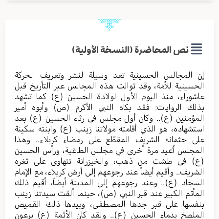
نص المحاضرة (النسخة الأولية)
إن المجالس الحسينية تعد وسيلة لنشر وتعريف الحركة
الحسينية للأمة، وقد توالت هذه المجالس عبر التأريخ قبل
عاشوراء، منذ اليوم الأول لولادة الحسين (ع) كما تشهد
بذلك الروايات: فقد بكاه النبي الأكرم (ص) وأبوه أمير
المؤمنين (ع).. وكان أول مجلس في رثاء الحسين (ع) بعد
استشهاده، هو الذي أقامته مولاتنا زينب (ع) وابنته سكينة
على جثمانه الشريف المقطّع على رمضاء كربلاء.. وهذا
المجلس أُعيد مرة أخرى في مجلس الطاغية، ورأس الحسين
(ع) في طشت من ذهب، والخيزرانة تتهاوى على ثغره
الشريف.. وأقيم أيضاً عند رجوعهم إلى أرض كربلاء، مع الإمام
السجاد (ع).. وعند رجوعهم إلى المدينة أيضاً، أقيم ذلك
المأتم الكبير عند قبر النبي (ص)، حينما ألقت سيدتنا زينب
بنفسها على قبر جدها المصطفى، وبيدها ذلك القميص
الملطخ بدماء الحسين (ع).. ولقد كان الأئمة (ع) يرعون