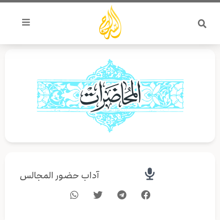
خطي
لى
لمحتوى
آداب حضور المجالس