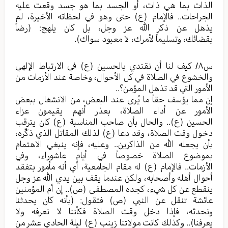
الذات بما هي ذات، أو الجسد بما هو جسد وقعت عليه
الجراحات.. فالإمام (ع) حتى وهو في لحظاته الأخيرة، لم
يذهل عن ذكر الله عز وجل، بل كان يلهج: (رضاً
بقضائك، وتسليماً لأمرك، لا معبود سواك).
س٨/ كيف لنا أن نقتدي بالحسين (ع) في الارتباط الإلهي
والخشوع في الصلاة في كل الأحوال، وخاصة عند الأزمات من
الأمور التي قد تذهل المؤمن؟..
إن مما يؤسف حقاً ما يُرى عند البعض، من الانشغال ببعض
الأمور عن أداء الصلاة، بعذر أنهم يقيمون عزاء
الحسين (ع).. والحال بأن صاحب المناسبة (ع) كان يترقب
دخول وقت الصلاة، وقد دعا (ع) لذلك المقاتل الذي ذكّره،
بأن يجعله الله من الذاكرين.. وعليه، فإنه ينبغي الاهتمام
بموضوع الصلاة خصوصاً في أيام عاشوراء، وفي
الأزمات.. فالإمام (ع) له مقام الجامعية، أي أنه مأمور بتفقد
أحوال أهله وأصحابه، ولكن عندما يقف بين يدي الله عز وجل
ينقطع عن كل شيء، كجده المصطفى (ص).. إن أم المؤمنين
عائشة تنقل عن النبي (ص) فتقول: (بأنه كان يحدثنا
ونحدثه، فإذا دخل وقت الصلاة فكأننا لا نعرفه ولا
يعرفنا).. وكذلك كانت مولاتنا زينب (ع) ليلة الحادي عشر من