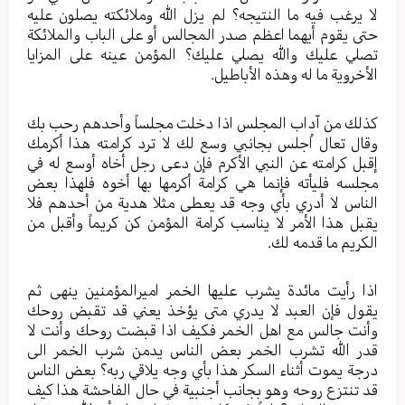
لا يرغب فيه ما النتيجه؟ لم يزل الله وملائكته يصلون عليه
حتى يقوم أيهما اعظم صدر المجالس أو على الباب والملائكة
تصلي عليك والله يصلي عليك؟ المؤمن عينه على المزايا
الأخروية ما له وهذه الأباطيل.
كذلك من آداب المجلس اذا دخلت مجلساً وأحدهم رحب بك
وقال تعال اُجلس بجانبي وسع لك لا ترد كرامته هذا أكرمك
إقبل كرامته عن النبي الأكرم فإن دعى رجل أخاه أوسع له في
مجلسه فليأته فإنما هي كرامة أكرمها بها أخوه فلهذا بعض
الناس لا أدري بأي وجه قد يعطى مثلا هدية من أحدهم فلا
يقبل هذا الأمر لا يناسب كرامة المؤمن كن كريماً وأقبل من
الكريم ما قدمه لك.
اذا رأيت مائدة يشرب عليها الخمر اميرالمؤمنين ينهى ثم
يقول فإن العبد لا يدري متى يؤخذ يعني قد تقبض روحك
وأنت جالس مع اهل الخمر فكيف اذا قبضت روحك وأنت لا
قدر الله تشرب الخمر بعض الناس يدمن شرب الخمر الى
درجة يموت أثناء السكر هذا بأي وجه يلاقي ربه؟ بعض الناس
قد تنتزع روحه وهو بجانب أجنبية في حال الفاحشة هذا كيف