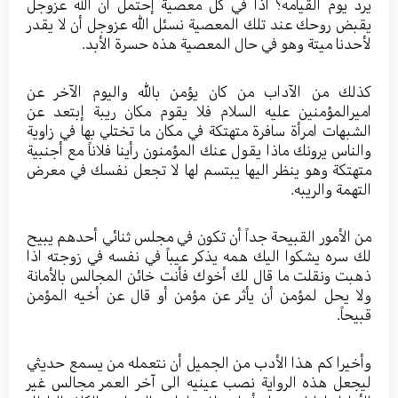
يرد يوم القيامه؟ اذاً في كل معصية إحتمل أن الله عزوجل
يقبض روحك عند تلك المعصية نسئل الله عزوجل أن لا يقدر
لأحدنا ميتة وهو في حال المعصية هذه حسرة الأبد.
كذلك من الآداب من كان يؤمن بالله واليوم الآخر عن
اميرالمؤمنين عليه السلام فلا يقوم مكان ريبة إبتعد عن
الشبهات امرأة سافرة متهتكة في مكان ما تختلي بها في زاوية
والناس يرونك ماذا يقول عنك المؤمنون رأينا فلاناً مع أجنبية
متهتكة وهو ينظر اليها يبتسم لها لا تجعل نفسك في معرض
التهمة والريبه.
من الأمور القبيحة جداً أن تكون في مجلس ثنائي أحدهم يبيح
لك سره يشكوا اليك همه يذكر عيباً في نفسه في زوجته اذا
ذهبت ونقلت ما قال لك أخوك فأنت خائن المجالس بالأمانة
ولا يحل لمؤمن أن يأثر عن مؤمن أو قال عن أخيه المؤمن
قبيحاً.
وأخيرا كم هذا الأدب من الجميل أن نتعمله من يسمع حديثي
ليجعل هذه الرواية نصب عينيه الى آخر العمر مجالس غير