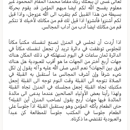
تعالى عسى أن يبعثك ربك مقاماً محمدا المقام المحمود غير
معلوم يفسح الله لكم ايضا مبهم المؤمن قد يقوم بحركة
بسيطة من هذا القبيل كم يتقرب الى الله عزوجل، واذا قيل
لكم أشنزوا فأنشزوا اذا قيل لك قم من مكانك لأخيك لا تتكبر
قم من مكانك ايضا أدب من آداب المجالس.
اذا أردت أن تجلس في المنزل تصنع لنفسك مكتباً مكاناً
للجلوس توظفت في دائرة تريد أن تجعل لنفسك مكاناً في
الدائرة ثمان ساعات في اليوم تستهلكه في ذلك المكان هناك
جهات أربع أختر من الجهات ما هو أقرب للعبودية هل هناك
فرق بين الجهات؟ نعم النبي صلى الله عليه وآله يقول إن لكل
شيء شرفاً وإن أشرف المجالس ما أستقبل به القبلة في
الصلاة تتوجه الى القبلة وقت النوم توجه الى القبلة إجعل
مكتبك تجاه القبلة إجعل مجلسك في المنزل تجاه القبلة
ولهذا رأينا بعض الأولياء الصالحين عندما يدعى الى مائدة
المائدة فيها جهات أربع يقول لصاحب المنزل أين القبله؟
حتى الطعام يأكله المؤمن وهو يستقبل القبلة اذاً جلوساً على
الطعام جلوسا في المكتب جلوساً للمطالعة كن عبداً
والعبودية تقتضي ما ذكرناه.