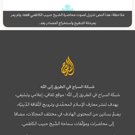
ملاحظة: هذا النص تنزيل لصوت محاضرة الشيخ حبيب الكاظمي فقط، ولم يمر
بمرحلة التنقيح واستخراج المصادر بعد.
شبكة السراج في الطريق إلى الله
شبكة السراج في الطريق إلى الله؛ موقع ثقافي، إعلامي وتبليغي،
يهدف لنشر معارف الإسلام المحمّدي وترويج الثّقافة الدّينيّة،
يضمّ بساتين من المحتوى الهادف في مختلف المجالات، مضافا
إلى محاضرات ومؤلّفات سماحة الشّيخ حبيب الكاظمي.