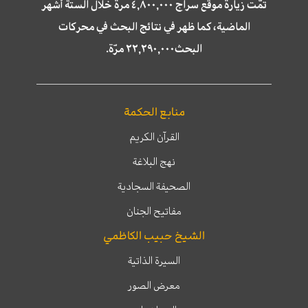
تمّت زيارة موقع سراج ٤,٨٠٠,٠٠٠ مرة خلال الستة أشهر
الماضية، كما ظهر في نتائج البحث في محركات
البحث٢٢,٢٩٠,٠٠٠ مرّة.
منابع الحكمة
القرآن الكريم
نهج البلاغة
الصحيفة السجادية
مفاتيح الجنان
الشيخ حبيب الكاظمي
السيرة الذاتية
معرض الصور