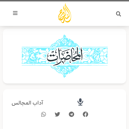
خطي
لى
لمحتوى
آداب المجالس