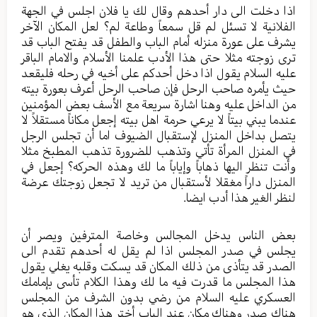
اذا دخلت الى دار أحدهم وقال لك يا فلان اجلس في الجهة
الفلانية لا تسئل لم قل سمعاً وطاعة لم؟ لعل المكان الآخر
يشرف على عورة منزله أمام الباب والطفل قد يفتح الباب قد
ترى زوجته مثلا حتى هذا الأدب علمنا الأسلام والامام الباقر
عليه السلام يقول اذا دخل أحدكم على أخيه في رحله فليقعد
حيث يأمره صاحب الرحل فإن صاحب الرحل أعرف بعورة بيته
من الداخل عليه وهنا اشارة سريعة مع الأسف بعض المؤمنين
عندما يبني بيتاً لا يرعي حرمة اهل بيته إجعل مكاناً مستقلاً لا
يتصل بداخل المنزل لإستقبال الضيوف اما أن تجلس الرجل
في المنزل المرأة تأتي وتذهب للضرورة تذهب المطبخ مثلا
وأنت تنظر اليها ذهاباً وإياباً ما لك وهذه الحركه؟ إجعل في
المنزل داراً مغقلا لأستقبال من تريد لا تجعل زوجتك عرضة
لنظر الغير هذا أدب ايضا.
بعض الناس يدخل المجالس وخاصة المترفين ويصر أن
يجلس في صدر المجلس اذا لم يقل له أحدهم تقدم الى
الصدر قد يتأذى من ذلك المكان قد يسكت وقلبه يغلي يقول
هذا المجلس ما قدرت فيه ما لك وهذا الكلام تأسى بإمامك
العسكري عليه السلام من رضي بدون الشرف من المجلس
هناك صدر وهناك مكان عند الباب أختر هذا المكان الذي هو