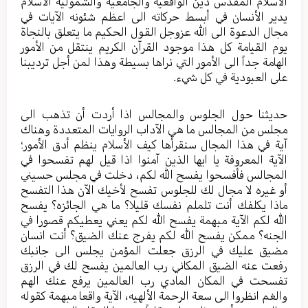
الأسلام المقدس دين الواقعية والجامعية والشمولية الاسلام
يدير الأنسان في أبسط حركاته الى اعظم شئونه الآيات في
مجال الدعوة الى الله عزوجل القول الحكيم ما يتعلق بالنجاة
يوم القيامة كل هذا موجود القرآن الكريم ينتقل من الأمور
الهامة جداً الى الأمور التي نراها بسيطة وهذا لمن أجل ترديبنا
على العبودية في كل شيء.
حديثنا حول الجلوس والمجالس اذا أردت أن تذهب الى
مجلس من المجالس ما هي الآداب الروايات المتعددة وهناك
آية في هذا المجال سنقرأها كيف الأسلام ينظم أدق الأمور؛
الآية المعروفة يا ايها الذين آمنوا اذا قيل لهم تفسحوا في
المجالس فأفسحوا يفسح الله لكم، دخلت في مجلس حسيني
أو غيره لا مجال لك للجلوس تفسح لأخيك الآن هذا التفسح
ماذا يكلفك أنت تلملم نفسك قليلا؟ ما هي الجائزه؟ يفسح
الله لكم الآية مبهمة يفسح الله لكم يعني يعطيكم قصورا في
الجنه؟ ممكن يفسح الله لكم يفرج عنك الضيق؟ أنت انسان
مضيق عليك في الرزق جعلت المؤمن يجلس الى جانبك
رفعت عنه الضيق المكاني رب العالمين يفسح لك في الرزق
تفسحت في المكان المادي رب العالمين يرفع عنك الهم
والغم انظروا الى سعة الرحمة الألهيه، الآية واقعا مبهمة كقوله