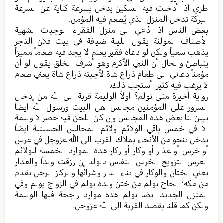
طري اذا أدخلت فيه السکین یدخل بسرعة کنایة عن السرعة
البرکة تدخل المنزل الذي یُطعم فیه المؤمن.
بعض الناس اذا دُعي الی منزل الفقراء الوجبات الشهیة
الأصناف المولنة یقول اللیلة ضیافة في بیت فلان التاجر
یذهب سعیاً ولکن لو دعاه فقیر یعلم لا یجد فيه طعاماً ممیزاً
یتباطئ والحال أن النبي الأکرم وهو أشرف الخلق یقول لو أن
مؤمناً دعاني الی طعام ذراع شاة لأجبته ذراع شاة يعني طعام
لا یرغب فیه کثیرا أستجب ذلك.
روایة أخيرة متی نولم؟ اولاً الولیمة قربة الی الله من إدخال
السرور علی المؤمنین مجالس اهل البیت ورسول الله ایضا
یبین لنا بعض هذه المجالس وإن کان اللحن فیه حصر لا ولیمة
الا في خمس باقي الولائم ولائم المجالس الحسینیة ایضاً
یدخل بنحو من الأنحاء بملاك القرب الی الله عزوجل في عرس
أو خرس أو عذار أو وکار أو رکاز هذه الموارد الخمسة للولائم
العرس التزویج الخرس النفاس بالولد إن رزقت ولداً والعذار
یعني الختان والوکار في بناء الدار وشرائها والرکاز الرجل یقدم
من مکه؛ الحاج یولم من ختن ولده یولم في الزواج یولم وفي
المنزل الجدید ایضا یولم هذه موارد راجحة فيها الولیمة
ولکن کما قلنا بقصد القربة الی الله عزوجل.