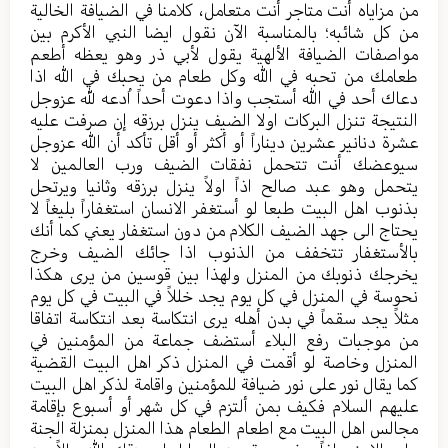
من مزایاه أنت متاجر أنت متعامل، کلامنا في الضیافة الخالیة
من کل شائبه؛ بالمناسبة الآن نقول ایضا النبي الأکرم بین
مواصفات الضیافة الألهیة یقول لأبي ذر وهو یعظه أطعم
طعامك من تحبه في الله وکل طعام من یحبك في الله اذا
دعاك أحد في الله أستجب واذا دعوت أحداً اُدعه لله عزوجل
النتیجة تنزل البرکات اولا الضیف ینزل برزقه إن صرفت علیه
عشرة دنانیر عشرین دیناراً أو أکثر أو أقل تأکد أن الله عزوجل
سیوعضك أنت تتحمل نفقات الضیف ورب العالمین لا
یتحمل وهو عبد صالح اذاً اولاً ینزل برزقه وثانیا ویرتحل
بذنوب اهل البیت طبعا لو أستغفر الانسان استغفاراً بلیغاً لا
یحتاج الی جهد الضیف الکلام من دون استغفار یعني کما أنك
بالأستغفار تتخفف من الذنوب اذا جائك الضیف وخرج
یخرجك ذنوبك من المنزل ولهذا بین قوسین من یری هکذا
نحوسة في المنزل في کل یوم یجد خللاً في البیت في کل یوم
مثلاً یجد سقماً في بدن أهله یری انتکاسة بعد انتکاسة اتفاقا
من موجبات رفع البلاء أستضف جماعة من المؤمنین في
المنزل وخاصة لو أقمت في المنزل ذکر اهل البیت القضیة
کما یقال نور علی نور ضیافة للمؤمنین واقامة لذکر اهل البیت
علیهم السلام فکیف بمن ألتزم في کل شهر أو أسبوع بإقامة
مجالس اهل البیت مع اطعام الطعام هذا المنزل بمنزلة الجنة