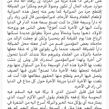
علی الارض اذاً هذه مزیة من المزایا، إن رزقك الله مالاً من
موارد صرف المال أن تکون وصولاً للرحم ومکثراً من الضیافة
إقتطع جزءً من المیزانیة کما یعبر عنه إجعل هذه المیزانیة
لإطعام الطعام وصلة الأرحام، امیرالمؤمنین قال لإبن زیاد رأى
له داراً وسیعة فقال ما کنت تصنع بسعة هذه الدار في الدنیا
وأنت الیها في الآخرة کنت أحوج؟ بعض الناس هو وزوجته
الاولاد ذهبوا یمیناً وشمالاً یبني منزلاً بطوابق عدیدة تسکنها
الریاح هذا یوم القیامة کم یتحسر! ولکن لو جعلت الزائد من
حاجتك بعض المؤمنین قسم من الدار جعله محل الضیافة
داراً للضیافة الضيف عندما یأتي یقولون فلان له شقة جعلها
خاصة بالنزلاء من العلماء وغیرهم مثلاً عندئذ الدنیا تتحول
الی آخرة ولهذا امیرالمؤمنین أستدرك قال وبلی إن شئت
بلغت بها الآخرة هذه الدار الوسیعة بدلاً من السئوال عنها یوم
القیامة تجعلها بلغة الآخرة ماذا تصنع؟ تقري فیها الضیف
وتصل فیها الرحم وتطلع منها الحقوق مطالعها فإذا أنت قد
بلغت بها الآخرة الدنیا مزرعة الآخرة حول کل متاع في الدنیا
الی زاد في الآخره.
قلنا قبل قلیل المنزل الذي لا برکة فیه فیه السقم فیه
النحوسة مثلا إدفعه بالإطعام یقول النبي الأکرم البیت الذي
یمتار منه أي يؤكل منه الخیر والبرکة أسرع الیه من الشفرة في
سنام البعیر هذا مثل في السرعة رأيتم سنام البعیر کم هو