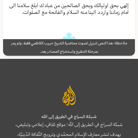
إلهي بحق اولیائك وبحق الصالحین من عبادك ابلغ سلامنا الی
امام زماننا واردد الینا منه السلام والفاتحة مع الصلوات.
ملاحظة: هذا النص تنزيل لصوت محاضرة الشيخ حبيب الكاظمي فقط، ولم يمر
بمرحلة التنقيح واستخراج المصادر بعد.
شبكة السراج في الطريق إلى الله
شبكة السراج في الطريق إلى الله؛ موقع ثقافي، إعلامي وتبليغي،
يهدف لنشر معارف الإسلام المحمّدي وترويج الثّقافة الدّينيّة،