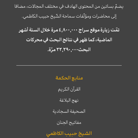
يضمّ بساتين من المحتوى الهادف في مختلف المجالات، مضافا
إلى محاضرات ومؤلّفات سماحة الشّيخ حبيب الكاظمي.
تمّت زيارة موقع سراج ٤,٨٠٠,٠٠٠ مرة خلال الستة أشهر
الماضية، كما ظهر في نتائج البحث في محركات
البحث٢٢,٢٩٠,٠٠٠ مرّة.
منابع الحكمة
القرآن الكريم
نهج البلاغة
الصحيفة السجادية
مفاتيح الجنان
الشيخ حبيب الكاظمي