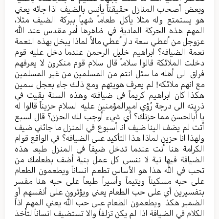
وبعض أصحاب المنازل حقیقتاً یأنس بالضیف اذا جائه یعني
هو یستمتع وله مثلا یأکل طعاماً شهیاً ببرکة الضیف مثلا،
المهم هذه الحرکة المادیة في ظاهرها أمر مقدس عند الله
عزوجل من اُعطي سعة دار اُعطي مالاً لماذا یبخل بهذه النعمة
نعمة الضیافه؟ ابراهیم خلیل الرحمن عندما دخل علیه قوم
دخلت الملائکة قالوا سلاماً قال سلام قوم منکرون لا یعرفهم
فراق الی أهله ما سئل انتم من المسلمین من غیر المسلمین
مع انهم ملائکه! لم یعرف هویتهم ومع ذلك جاء بعجل سمین
هکذا کان ابراهیم کریماً في ضیافته وهذه السنة بقیت في
ذریته الی درجة رُؤي امیرالمؤمنین علیه السلام حزیناً قالوا له
یا أبالحسن مما حزنك؟ أي شيء أوجب لك الحزن؟ قال لسبع
أتت لم یضف الینا ضیف انا أسبوع في المنزل ما جائني ضیف
ولهذا انا حزین لماذا هذا التأكيد علی الضیافه؟ في الواقع قوام
الکرامة هنا أنت عندما تدخل ضیفاً في المنزل طبعا هذه
الضیافة فیها نیة لا ننسی کل عمل بنیة أضف بطعامك من
تحب في الله هذا هو الأساس تطعم انساناً ویطعمون الطعام
علی حبه مسکیناً ویتیماً وأسیراً طبعاً علی حبه هنا مفسر
بتفسیرین أي علی حب الطعام یعني ویؤثرون علی أنفسهم أو
الضمیر هکذا ویطعمون الطعام علی حب الله یعني المهم اذاً
الکلام في الضیافة اذا لم یکن تزلفاً والا تستضیف انساناً لتأخذ