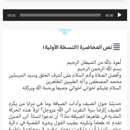
مشغل
00:00
00:00
الصوت
نص المحاضرة (النسخة الأولية)
أعوذ بالله من الشیطان الرجیم
بسم الله الرحمن الرحیم
وأفضل الصلاة وأتم السلام علی أشرف الخلق وسید المرسلین
محمد المصطفی وآله الطیبین الطاهرین
السلام علیکم اخواني اخواتي جمیعا ورحمة الله وبرکاته
حدیثنا حول الضیف وآداب الضیافة وما هي مزایا من یکرم
الضیف إکراماً بنیة التقرب الی الله عزوجل؟ اولاً هذه الحرکة
المادیة في ظاهرها الضیافة ماذا؟ أن تدعوا انساناً الی المنزل
تقدم له طعاماً وتکرمه بطیب القول وغیره القضیة في دائرة
عناصر الدنیا أنت ما قمت بجهاد عظیم لا بمجاهدة باطنیة