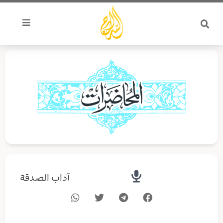
خطي
لى
لمحتوى
آداب الصدقة