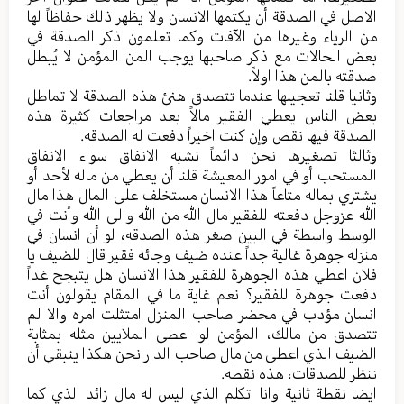
الاصل في الصدقة أن یکتمها الانسان ولا یظهر ذلك حفاظاً لها
من الریاء وغیرها من الآفات وکما تعلمون ذکر الصدقة في
بعض الحالات مع ذکر صاحبها یوجب المن المؤمن لا یُبطل
صدقته بالمن هذا اولاً.
وثانیا قلنا تعجیلها عندما تتصدق هنئ هذه الصدقة لا تماطل
بعض الناس یعطي الفقیر مالاً بعد مراجعات کثیرة هذه
الصدقة فیها نقص وإن کنت اخیراً دفعت له الصدقه.
وثالثا تصغیرها نحن دائماً نشبه الانفاق سواء الانفاق
المستحب أو في امور المعیشة قلنا أن یعطي من ماله لأحد أو
يشتري بماله متاعاً هذا الانسان مستخلف علی المال هذا مال
الله عزوجل دفعته للفقیر مال الله من الله والی الله وأنت في
الوسط واسطة في البین صغر هذه الصدقه، لو أن انسان في
منزله جوهرة غالیة جداً عنده ضیف وجائه فقیر قال للضیف یا
فلان اعطي هذه الجوهرة للفقیر هذا الانسان هل یتبجح غداً
دفعت جوهرة للفقیر؟ نعم غایة ما في المقام یقولون أنت
انسان مؤدب في محضر صاحب المنزل امتثلت امره والا لم
تتصدق من مالك، المؤمن لو اعطی الملایین مثله بمثابة
الضیف الذي اعطی من مال صاحب الدار نحن هکذا ینبقي أن
ننظر للصدقات، هذه نقطه.
ایضا نقطة ثانية وانا اتکلم الذي لیس له مال زائد الذي کما