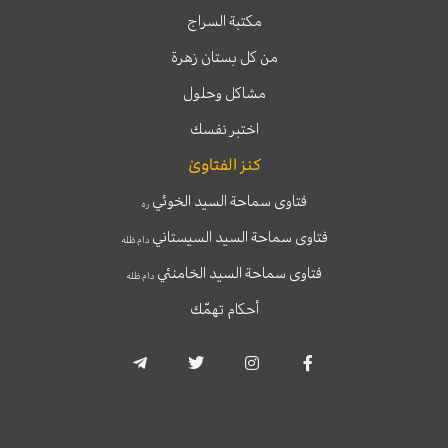
مكتبة السراج
من كل بستان زهرة
مشاكل وحلول
اختبر نفسك
كنز الفتاوىٰ
فتاوى سماحة السيد الخوئي
ره
فتاوى سماحة السيد السيستاني
دام ظله
فتاوى سماحة السيد الخامنئي
دام ظله
أحكام تهمّك
T
T
I
F
e
w
n
a
l
i
s
c
e
t
t
e
g
t
a
b
r
e
g
o
a
r
r
o
m
a
k