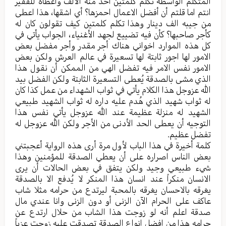
المتکلم الواسطة تکلم کلمتین اخذ منه الألف وأعطاه للفقیر
انتم اما قلتم أن أفضل الاعمال احمزها؟ أي اشقها، هذا اعطی
من جیبه الف دینار وهذا تکلم کلمتین کیف تقولون کان له
کأجر صاحبها؟ کأن فیه تضییع لجهد الأغنیاء، الجواب یأتي في
کل هذه الموارد اخواني هناك أجر مقدر وأجر مفضل بعض
الامور لها اجور ثابتة لها تسعیرة في عالم العرش ولکن بعض
الامور نفس الامر فیه تفضل الهي من الممکن أن نقول هذا
الذي مشی بالصدقة یُعطی التسعیرة الثابتة ولکن الفضل بید
الله عزوجل هذا الکلام یأتي في ثواب الشهداء من عمل کذا کان
له ثواب شهید الذي هُدم علیه داره له ثواب الشهید طبیعي
الشهید له منزلة عظیمة عند الله عزوجل یأتي نفس هذا
التوجیه أن یعطی الحد الأدنی من الأجر ولکن الله عزوجل له
تفضل عظیم.
کلمة أخیرة في هذا الباب لأول مرة أری هذه الروایة أعجبتني
بعض الناس اصراره علی أن يعطي الصدقة للمؤمنین وهذا
شيء طبیعي وجید ولکن یتفق في بعض الحالات أن یری
الانسان منکراً عند انسان هذا المنکر لا یُدفع الا بالصدقة
یغرقه بالاحسان یغرقه بالمحبة لیرتدع من حرامه مثلا شاب
عاکف علی الحرام الآن الزنی أو دون الزنی وانا عندي مال
صدقة اعلم أنه لو زوجت هذا الشاب من حلال ارتدع عن
حرامه هذا من افضل انواع الصدقة تصدقت علیه زوجت عزباً