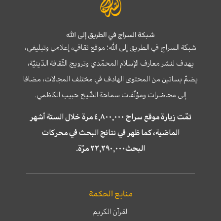
شبكة السراج في الطريق إلى الله
شبكة السراج في الطريق إلى الله؛ موقع ثقافي، إعلامي وتبليغي،
يهدف لنشر معارف الإسلام المحمّدي وترويج الثّقافة الدّينيّة،
يضمّ بساتين من المحتوى الهادف في مختلف المجالات، مضافا
إلى محاضرات ومؤلّفات سماحة الشّيخ حبيب الكاظمي.
تمّت زيارة موقع سراج ٤,٨٠٠,٠٠٠ مرة خلال الستة أشهر
الماضية، كما ظهر في نتائج البحث في محركات
البحث٢٢,٢٩٠,٠٠٠ مرّة.
منابع الحكمة
القرآن الكريم