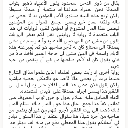
یقال من ذوي الدخل المحدود یقول الأغنیاء ذهبوا بثواب
الصدقة نحن الفقراء صدقتنا اما منتفیة أو صدقة بسیطة
ولکن نرفع هذه الليلة مستوی الأمل المؤمن قد لا یعطي من
ماله ولکنه لسان خیر یسعی لجمع الاموال من المؤمنین
لیعطي هذا المال لمشروع أو لمؤمن فقیر، الروایات في هذا
الباب متعددة لا روایة لا روایتین انقل لکم بعض الروایات
یقول من مشی عن النبي صلی الله علیه وآله وسلم من مشی
بصدقة الی محتاج کان له کأجر صاحبها هو کما یُعبر عنه هذه
الایام واسطة في البین مشی في حاجة الفقیر فأخذ مالاً من
غني یقول کان له کأجر صاحبها من غیر أن ینقص من اجره
شيء.
روایة أخری انا رأيت بعض العلماء الذین علموا مذاق الشارع
عندما یرید أن يعطي مالاً لأحد هو بالامکان یعطیه مباشرة
ولکن یقول فلان اعطي هذا المال لفلان حتی یصل المال الی
الفقیر هذا یسمی اجراء الصدقة علی الایدي المتعدده.
الامام الصادق علیه السلام یقول لو جری ثواب المعروف علی
ثمانین کفاً هذا جمع المال هذا حول المال ذلك استلم المال
ذلك ذهب الی بیت الفقیر لاُجروا کلهم من غیر أن ینقص من
صاحبه من أجره شیئاً، هنا سئوال اعتقد أن هذا السئوال تبادر
في أذهانکم یقول هذا المعطي دفع من ماله الف دینار هذا