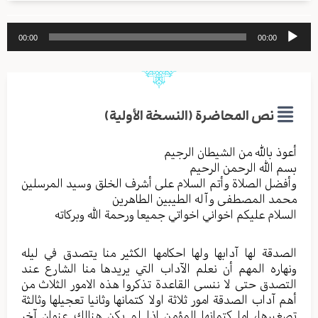
مشغل
00:00
00:00
الصوت
نص المحاضرة (النسخة الأولية)
أعوذ بالله من الشیطان الرجیم
بسم الله الرحمن الرحیم
وأفضل الصلاة وأتم السلام علی أشرف الخلق وسید المرسلین
محمد المصطفی وآله الطیبین الطاهرین
السلام علیکم اخواني اخواتي جمیعا ورحمة الله وبرکاته
الصدقة لها آدابها ولها احکامها الکثیر منا یتصدق في لیله
ونهاره المهم أن نعلم الآداب التي یریدها منا الشارع عند
التصدق حتی لا ننسی القاعدة تذکروا هذه الامور الثلاث من
أهم آداب الصدقة امور ثلاثة اولا کتمانها وثانیا تعجیلها وثالثة
تصغیرها، اما کتمانها المؤمن اذا لم یکن هنالك عنوان آخر