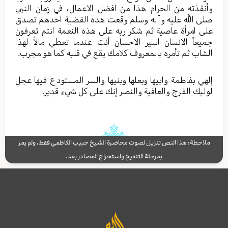
وأنقذته من الحرام هذا من افضل الاعمال، في زمان النبي
صلی الله علیه وآله وسلم وقعت هذه القضیة احدهم تصدق
علی امرأة عاصیة ثم شکر ربه علی هذه النعمة انتم تعرفون
جمیعاً الانسان اسیر الاحسان أنت عندما تعطي مالاً لهذا
الشاب ثم تأمره بالمعروف کلامك یقع في قلبه کما هو مجرب.
إلهي بفاطمة وابیها وبعلها وبنیها والسر المستودع فیها عجل
لولیك الفرج والعافیة والنصر إنك علی کل شيء قدیر.
ملاحظة: هذا النص تنزيل لصوت محاضرة الشيخ حبيب الكاظمي فقط، ولم يمر
بمرحلة التنقيح واستخراج المصادر بعد.