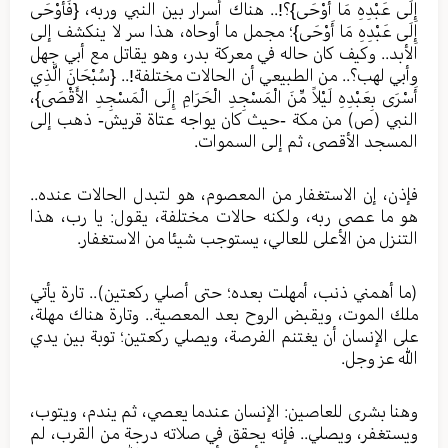
إِلَى عَبْدِهِ مَا أَوْحَى}؟!.. هناك أسرار بين النبي وربه، {فَأَوْحَى
إِلَى عَبْدِهِ مَا أَوْحَى}؛ مجمل ما أوحاه، هذا سر لا ينكشف إلى
الأبد.. وكيف كان حاله في معركة بدر، وهو يقاتل مع أبي جهل
وأبي لهب؟.. من الطبيعي أن الحالات مختلفة!.. {سُبْحَانَ الَّذِي
أَسْرَى بِعَبْدِهِ لَيْلاً مِّنَ الْمَسْجِدِ الْحَرَامِ إِلَى الْمَسْجِدِ الأَقْصَى}،
النبي (ص) من مكة -حيث كان يواجه عتاة قريش- ذهب إلى
المسجد الأقصى، ثم إلى السموات.
فإذن، إن الاستغفار من المعصوم، هو لتبدل الحالات عنده..
هو ما عصى ربه، ولكنه حالات مختلفة، يقول: يا رب، هذا
التنزل من الأعلى للعالي، يستوجب شيئا من الاستغفار.
(ما أهمني ذنب، أمهلت بعده؛ حتى أصلي ركعتين).. تارة يأتي
ملك الموت، ويقبض الروح بعد المعصية.. وتارة هناك مهلة،
على الإنسان أن يغتنم الفرصة، ويصلي ركعتين؛ توبة بين يدي
الله عز وجل.
وهنا بشرى للعاصين: الإنسان عندما يعصي، ثم يندم، ويتوب،
ويستغفر، ويصلي.. فإنه يحقق في صلاته درجة من القرب، لم