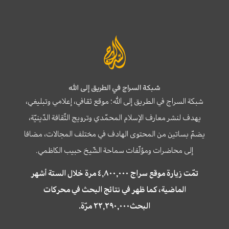
شبكة السراج في الطريق إلى الله
شبكة السراج في الطريق إلى الله؛ موقع ثقافي، إعلامي وتبليغي،
يهدف لنشر معارف الإسلام المحمّدي وترويج الثّقافة الدّينيّة،
يضمّ بساتين من المحتوى الهادف في مختلف المجالات، مضافا
إلى محاضرات ومؤلّفات سماحة الشّيخ حبيب الكاظمي.
تمّت زيارة موقع سراج ٤,٨٠٠,٠٠٠ مرة خلال الستة أشهر
الماضية، كما ظهر في نتائج البحث في محركات
البحث٢٢,٢٩٠,٠٠٠ مرّة.