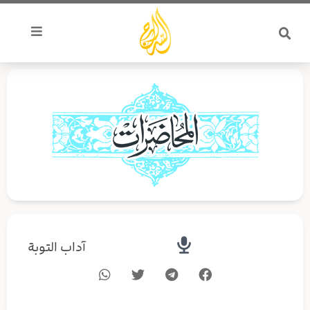
خطي
لى
لمحتوى
آداب التوبة