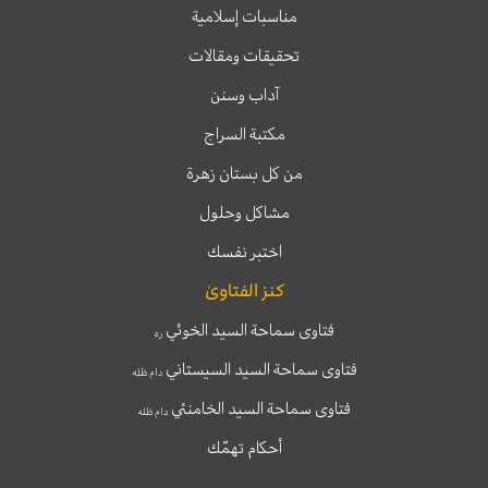
مناسبات إسلامية
تحقيقات ومقالات
آداب وسنن
مكتبة السراج
من كل بستان زهرة
مشاكل وحلول
اختبر نفسك
كنز الفتاوىٰ
فتاوى سماحة السيد الخوئي
ره
فتاوى سماحة السيد السيستاني
دام ظله
فتاوى سماحة السيد الخامنئي
دام ظله
أحكام تهمّك
T
T
I
F