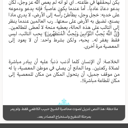
يكن ليحققها في طاعته.. أي لو أنه لم يعص الله عز وجل، لكان
يدعو دعاءً عادياً.. أما عندما يكون عاصياً؛ فإنه يدعو ودموعه
على خديه: خجل وجل، يطأطئ رأسه إلى الأرض، لا يدري ماذا
يصنع، تضيق به الأرض على سعتها.. رب العالمين عندما ينظر
إلى التائب على هذه الحالة، يعطيه منحة لا تُعطى للطائعين..
{إِنَّ اللَّهَ يُحِبُّ التَّوَّابِينَ وَيُحِبُّ الْمُتَطَهِّرِينَ}؛ يحب التائب، ليس
فقط يغفر له.. يحبه، ولكن بشرط واحد: أن لا يعود إلى
المعصية مرة أخرى.
الخلاصة: أن الإنسان كلما أذنب ذنباً؛ عليه أن يبادر مباشرة
لصلاة ركعتين.. وما المانع أن يصلي في موطن المعصية، يا له
من موقف جميل، أن يتحول المكان من مكان للمعصية إلى
مكان للطاعة مباشرة!..
ملاحظة: هذا النص تنزيل لصوت محاضرة الشيخ حبيب الكاظمي فقط، ولم يمر
بمرحلة التنقيح واستخراج المصادر بعد.