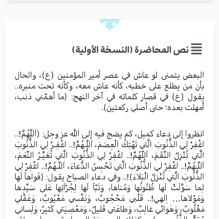
نص المحاضرة (النسخة الأولية)
البعض يتمنى لو عاش في عصر أمير المؤمنين (ع)، والحال
بأن من يطلع على خطبه، كأنه عاش معه، وكأنه تحت منبره..
يقول (ع) في قصار كلماته في آخر النهج: (ما أهمّني ذنب،
أمهلت بعده؛ حتى أصلي ركعتين).
انظروا إلى دعاء كميل، كم يضج فيه إلى الله عز وجل: (اَللّهُمَّ!..
اغْفِرْ لِي الذُّنُوبَ الَّتي تَهْتِكُ الْعِصَمَ، اَللّـهُمَّ!.. اغْفِـرْ لِي الذُّنُوبَ
الَّتي تُنْزِلُ النِّقَمَ، اَللّهُمَّ!.. اغْفِرْ لِي الذُّنُوبَ الَّتي تُغَيِّـرُ النِّعَمَ،
اَللّـهُمَّ!.. اغْفِرْ لي الذُّنُوبَ الَّتي تَحْبِسُ الدُّعاءَ، اَللّـهُمَّ!.. اغْفِرْ لِي
الذُّنُوبَ الَّتي تُنْزِلُ الْبَلاءَ)!.. وفي دعاء الصباح يقول: (فَواهاً لَها
لِما سَوَّلَتْ لَها ظُنُونُها وَمُناها، وَتَبّاً لَها لِجُرْاَتِها عَلى سَيِّدِها
وَمَوْلاها… اِلهي!.. قَلْبي مَحْجُوبٌ، وَنَفْسي مَعْيُوبٌ، وَعَقْلي
مَغْلُوبٌ، وَهَوائي غالِبٌ، وَطاعَتي قَليلٌ، وَمَعْصِيَتي كَثيرٌ، وَلِساني