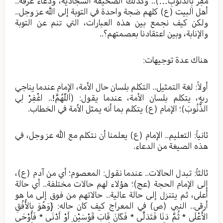
مُقِرٌّ بِالذُّنُوبِ…).. وكذلك الصحيفة السجادية، ودعاء عرفة..
أهل البيت (ع) كلهم ضجة واحدة في التوبة إلى الله عز وجل..
ولكن كيف نجمع بين هذه العبارات، التي تنم عن التوبة
والإنابة، وبين اعتقادنا بعصمتهم؟..
هناك عدة توجيهات:
أولاً: لغة التمثيل.. التكلم بلسان حال الأمة، الإمام عندما يناجي
ربه، يتكلم بلسان الأمة، عندما يقول: (اَللّهُمَّ!.. اغْفِرْ لِي
الذُّنُوبَ)؛ الإمام (ع) يتكلم بما أنه يمثل الأمة في الخطاب.
ثانياً: التعليم.. الإمام (ع) يعلمنا أن نتكلم مع الله عز وجل، في
هذه الصيغة من الدعاء.
ثالثاً: تبدل الحالات.. عندما نقول: المعصوم؛ أي من آدم (ع)،
إلى الإمام الحجة (عج)؛ هؤلاء لهم حالات مختلفة.. أي حالة
أعلى، ثم يتنزل إلى حالة عالية.. حالاتهم من فوق إلى ما هو
أرقى.. النبي (ص) في المعراج كيف كان حاله: {وَهُوَ بِالأُفُقِ
الأَعْلَى * ثُمَّ دَنَا فَتَدَلَّى * فَكَانَ قَابَ قَوْسَيْنِ أَوْ أَدْنَى * فَأَوْحَى