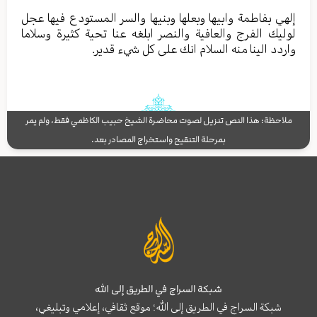
إلهي بفاطمة وابیها وبعلها وبنیها والسر المستودع فیها عجل
لولیك الفرج والعافیة والنصر ابلغه عنا تحیة کثیرة وسلاما
واردد الینا منه السلام انك علی کل شيء قدیر.
ملاحظة: هذا النص تنزيل لصوت محاضرة الشيخ حبيب الكاظمي فقط، ولم يمر
بمرحلة التنقيح واستخراج المصادر بعد.
شبكة السراج في الطريق إلى الله
شبكة السراج في الطريق إلى الله؛ موقع ثقافي، إعلامي وتبليغي،