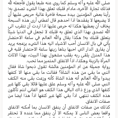
صلی الله علیه وآله وسلم کما روي عنه طبعا یقول فأجعله لله
فذلك تجارة الآخره، مادام قلبك تعلق بهذا الشيء تصدق به؛
رأينا بعض المؤمنین بیده سبحة فاخرة غالیة حریص علیها أن
لا یضیعها لا یفقدها اذا احدهم قال اعطني أری هذه السبحة
یخاف أن یعطیها هکذا له حرص علیها اذا اردت أن تتقرب الی
الله تصدق بهذا الذي تعلق به قلبك لا تجعل في الدنیا شیئاً
یتعلق قلبك به! هکذا یقال والله العالم في ساعة الاحتضار
یأتي في بال الانسان أحب الاشیاء الیه هذا الشيء یزعجه یرید
أن یفارق الدار التي احبها بناها زینها ساعة الاحتضار قلبه في
هذا المنزل یلقی ربه بقلب مشغول بهذا البیت، بهذا الاثاث
المرأة بالزینة وهکذا، اذاً الانفاق المتمیز مما تحب‌‌.
روایة جمیلة عن ام المؤمنین عائشة تقول ذبحوا شاة فقال
النبي ما بقي من هذه الشاة؟ فقالت ما بقي منها الا کتفها
یبدوا والله العالم أنه هذه الشاة كأنه وزعت بقي منه الکتف
النبي صلی الله علیه وآله وسلم علق علیها قائلا بقي کلها غیر
کتفها الذي وزع ذاك الباقي هذا الکتف هو الفاني انتم تأکلون
هذه الکتف تنتهي اذاً بقي کلها غیر کتفها اذاً هذا ایضا من
صفات الانفاق.
کذلك من صفات الانفاق أن ینفق الانسان بما أمکنه الانفاق
واقعا بعض الناس لا یمکنه الا أن ینفق مما عنده لا تحتقر