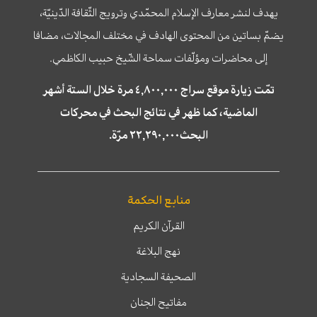
يهدف لنشر معارف الإسلام المحمّدي وترويج الثّقافة الدّينيّة،
يضمّ بساتين من المحتوى الهادف في مختلف المجالات، مضافا
إلى محاضرات ومؤلّفات سماحة الشّيخ حبيب الكاظمي.
تمّت زيارة موقع سراج ٤,٨٠٠,٠٠٠ مرة خلال الستة أشهر
الماضية، كما ظهر في نتائج البحث في محركات
البحث٢٢,٢٩٠,٠٠٠ مرّة.
منابع الحكمة
القرآن الكريم
نهج البلاغة
الصحيفة السجادية
مفاتيح الجنان