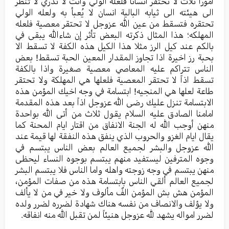
اموراً ثلاث لا تحتقر انسانا فلعله الولي وأنت لا تدري لا تنظر
الی هیئته الی ثیابه البالیة انسان لا یُعبأ به ولعله الولي
تحتقره فتسقط من عین الله عزوجل لا تحتقر معصیة فلعله
المهلکه؛ هذا المثال ذکرته البعض تأثر إن شاءالله یبقی في
بالکم عند کیل الرز مثلا هذا الکیل هذه الکفة لا تسقط الا
بحبة رز اخیرة اذا تجاوز المقدار المعین الحبة تسقط! بعض
الناس تتراکم علیه المعاصي معصیة صغیرة واذا بالکفة
تسقط اذاً لا تحتقر المعصیة فلعلها هي المهلکة ولا تحتقر
طاعة لعلها هي المنجیه! ابتسامة في وجه اخیك المؤمن هذه
الابتسامة تنزل علیك رضی الله عزوجل اذاً بعد هذه المقدمة
امامنا الصادق علیه السلام یقول ثلاث من أتی الله بواحدة
منهن أوجب الله له الجنة الانفاق من اقتار ایام المحنة کما
یقال ایام الغزو والحروب الذي ینفق هذه النفقة لها قیمة عند
الله عزوجل والبشر لجمیع العالم بعض الناس یبتسم في
وجوه المترفین لیستفید منهم یبتسم بوجوه النساء لیحظی
منهن یبتسم في وجه زوجته واهله واما الناس فلا یبتسم البشر
لجمیع العالم ألقي الناس بابتسامة هذه من صفات المؤمن،
المؤمن هش بش المؤمن الفٌ مألوف ولا خیر في من لا یألف
ولا یؤلف والانصاف من نفسه هناك شهادة لضرره لضرر ولده
لضرر امواله یشهد لله عزوجل هنیئاً لمن تقبل الله منه انفاقه.