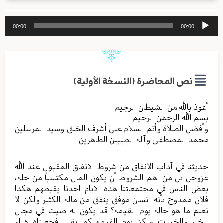
مشغل
00:00
00:00
الصوت
نص المحاضرة (النسخة الأولية)
أعوذ بالله من الشیطان الرجیم
بسم الله الرحمن الرحیم
وأفضل الصلاة وأتم السلام علی أشرف الخلق وسید المرسلین
محمد المصطفی وآله الطیبین الطاهرین
حدیثنا في آداب الانفاق من شروط الانفاق المقبول عند الله
عزوجل بل من اهم الشروط أن یکون المال مکتسباً من حله،
بعض الناس في مجتمعاتنا هذه الایام احدنا یقبطهم هکذا
فلان ممدوح بأنه انسان موفق ینفق من ماله الکثیر ولکن لا
نعلم ما هو حاله یوم القیامه؟ قد یکون له صیت في مجال
الخیر والخیرات ولکن یوم القیامة کما یقال فجعلناه هباء