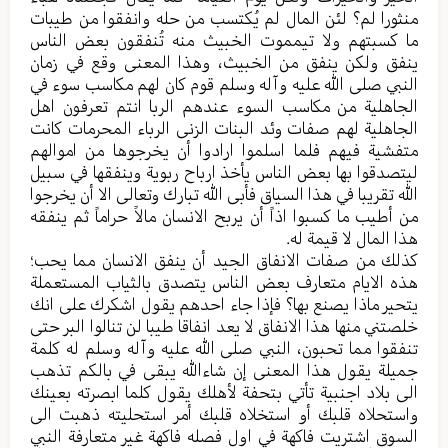
منثورا لم؟ لئن المال لم یُکتسب من حله وانفقوا من طیبات
ما کسبتهم ولا تیمموت الخبیث منه تُنفقون بعض الناس
ینفق ولکن ینفق من الخبیث، وهذا المعنی وقع في زمان
النبي صلی الله علیه وآله وسلم قوم کان لهم مکاسب سوء في
الجاهلیة من مکاسب السوء عندهم الربا انتم تعرفون اهل
الجاهلیة لهم صفات وئد البنات الزنی الرباء المحرمات کانت
متفشیة فیهم فلما اسلموا ارادوا أن یخرجوها من اموالهم
لیتصدقوا بها بعض الناس یأخذ ارباح ربویة وینفقها في سبیل
الله تقریبا في هذا السیاق فأبی الله تبارك وتعالی الا أن یخرجوا
من أطیب ما کسبوا اذاً أن یربح الانسان مالاً حراماً ثم ینفقه
هذا المال لا قیمة له.
کذلك من صفات الانفاق الجید أن ینفق الانسان مما یحب؛
هذه الایام متعارف بعض الناس یتصدق بالثیاب المستعملة
یتحیر ماذا یصنع بها؟ فإذا جاء احدهم یقول اشکرك علی انك
خلصتني منها هذا الانفاق لا یعد انفاقا طیبا لن تنالوا البر حتی
تنفقوا مما تحبون، النبي صلی الله علیه وآله وسلم له کلمة
جمیلة یقول هذا المعنی إن شاءالله یبقی في بالکم تذهب
الی بلاد اجنبیة تأتي بتحفة لأهلك یقول کلما ابصرته بعینك
واستحلاه قلبك أو استخلاه قلبك أمر استحلیته ذهبت الی
السوق اشتریت فاکهة في اول فصله فاکهة غیر متعارفة النبي