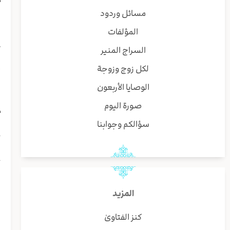
ا
مسائل وردود
ا
المؤلفات
ا
ت
السراج المنير
ف
لكل زوج وزوجة
أ
ی
الوصايا الأربعون
ي
صورة اليوم
م
و
سؤالكم وجوابنا
ج
ب
ج
ا
ا
المزيد
ف
ب
كنز الفتاوىٰ
ل