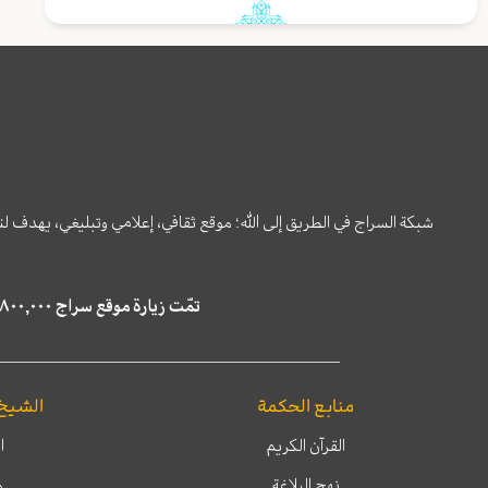
شبكة السراج في الطريق إلى الله؛ موقع ثقافي، إعلامي وتبليغي، يهدف ل
تمّت زيارة موقع سراج ٤,٨٠٠,٠٠٠ مرة خلال الستة أشهر الماضية، كما ظهر في نتائج البحث في محركات البحث٢٢,٢٩٠,٠٠٠ مرّة.
منابع الحكمة
الشيخ
القرآن الكريم
ا
نهج البلاغة
م