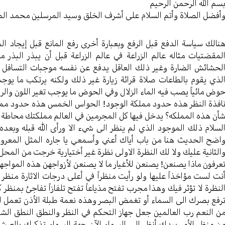
سم الله الرحمن الرحیم
أفضل الصلاة وأتم السلام علی أشرف الخلق وسید المرسلین محمد ال
نالك سیاسة الدفع قبل الرفع وبعبارة أخری رفع المانع قبل إیجاد ال
لمقضتیات مثاله عالم الزراعة في عالم الزراعة قبل أن یبذر البذر 
لحشائش الضارة وغیر ذلك العاقل یدفع عن نفسه موجبات التسافل و
لذي یقوم بالطاعات صلاة قرائة زیارة غیر ذلك ولکنه یرتکب ما یوجب 
وض مائیاً یصب فیه الماء الزلال وفي الحوض ما یوجب تغیر اللون والرائ
افذة النظر هذه حدود مملکة الوجود! الحواس الخمس هذه حدود مملکة
أن هذه المملکه؟ یدخل فیها کل المجرمین في العالم مملکتك محاطة به
لسلام ذلك الموجود الذي لم ینظر الی شيء الا ورأى الله قبله وبعد
اضح الحدیث هنا من باب أياك أعني وأسمعي یا جاره المثل المعروف 
الثانیة علیك ولا لك النظرة الاولی نظرة غیر أختیاریة خرجت من المحل 
عرفون ماذا یصنعن! یصنعن للأغیار ما لا یصنعن لأزواجهن هذه المواجهة 
نت لست مؤاخذاً علیها ولو رأيت منظراً في أعلی درجات الاثارة منظ
لنظرة لا تؤثر فیك وهذا مجرب تفتح مذیاعاً تفتح تلفازاً تفاجئ بمنظر ک
رفع بصرك الی السماء أو تغمض البصر وهذه نعمة طبلة الأذن تعمل لیلاً
ن النعم رب العالمین جعل جهاز التحکم في النظر والنطق النطق الشفتا
ن منظر الأمر بيدك أنظر الی السماء الآن جهة السماء تذکرك بالعرش