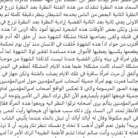
لسماء هذه النظرة تنقذك من هذه الفتنة النظرة بعد النظرة تزرع في
لنظرة الثانیة البعض من الناس یخدعه الشیطان ینظر دقیقة کاملة ثم
لاولی یعني ثانیة بعد الثانیة القضیة إرادية النظرة بعد النظرة تزرع
ذبل ولکن بعض الأوقات هذه الشجرة ثمرتها أعوذ بالله الزنی اذاً هذه
ي قلبك وکفی بصاحبها فتنة! مشکلة الشهوة منذ أن خلق الله آدم فلم
قترب من حواء اذاً هذه الشهوة خُلقت في الانسان منذ اول یوم لحکمة ا
طعمها یکسیها یعطیها الأموال هذه مساعدة لفقیر لولا الشهوة لما 
ؤي امرأة في بیته ولکن القضیة عندنا لیست کذلك! الشهوة من موجبات
شکلة النساء کانت مشکله! طبعا هذه الایام المشکلة أعظم في المنزل
أتفق أن مرت امرأة سافرة في تلك الایام یصاب بالفتنة ولکن جهاز في
الساً فمرت بهم امرأة جمیلة أصحاب امیرالمؤمنین حول امیرالمؤمنین نح
هذه الصور المرسومة والتي لا تعکس الواقع أصحاب امیرالمؤمنین امام ا
میلة فرمغها القوم بأبصارهم الآن الکل ترك النظر الی الأمیر وتوجه الی ا
میرالمؤمنین یتألم یری أصحابه ترکوا النظر الیه ورمغوا هذه المرأة ف
لأنظار تمتد الی النساء وإن ذلك سبب هبابها أي هیجانها رأيت أعمی یثا
ي الیم مکتوفاً وقال له أياك أياك أن تبتل بالماء عندما یأتيني الشاب
ریبه؟ یقول نعم أقول أذهب لا تخادع نفسك تنظر تثار وترید أن لا تر
عابه لا تقترب وأنت صائم لماذا تشم الأطمة الطیبه؟ اترك الأمر اذاً امی