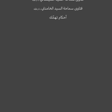
فتاوى سماحة السيد الخامنئي
دام ظله
أحكام تهمّك