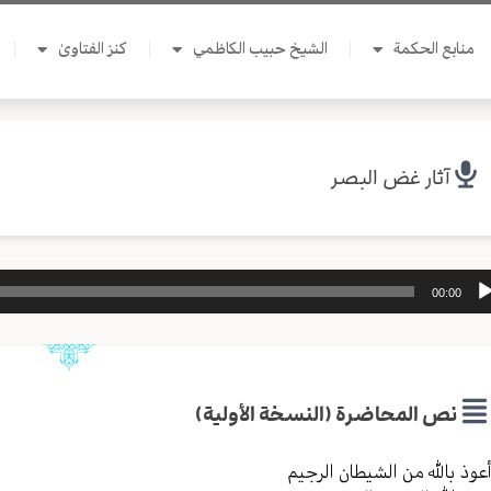
منابع الحكمة
الشيخ حبيب الكاظمي
كنز الفتاوىٰ
آثار غض البصر
ل
00:00
وت
نص المحاضرة (النسخة الأولية)
عوذ بالله من الشیطان الرجیم