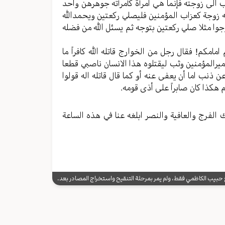
هب الی زوجته فإنما هي امرأة كأمرأته جوهرهن واحد
 زوجة کعزاب المؤمنین فلیصلي رکعتین ویحمدالله
زوجوا مثلا صلي رکعتین بتوجه ثم یسئل الله من فضله
امامکم! فقال رجل من الخوارج قاتله الله کافراً ما
میرالمؤمنین وثب لیقتلوه هذا الانسان ناصبي قطعا
ذنب اما أن یعفی عنه أو کما قال قاتله اله قولوا
م هکذا کان صابراً علی أذی قومه.
 الفرج والعافیة والنصر ابلغه عنا في هذه الساعة
يب الكاظمي فقط، ولم يمر بمرحلة التنقيح واستخراج المصادر بعد.