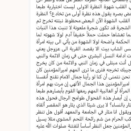
 القلب شهوة النظرة الاولی لیست اختیاریة طبعا
 یغض بصره یقول هذه نظرة أولى من تخادع؟ النظرة
 في القلب الشهوة الآن البعض محظوظ نبتته تخرج ثم
 الشجرة قد تکون شجرة ملعونة لا تنبت هذا النبات
ا تغشاها حملت حملاً خفیفاً آدم لولا شهوته لما
لحکمة واضحة لولا الشهوة من يأتي الی بیته امرأة
أسس الشاب بیت الا بقصد القربة الی عزوجل یعني
 ادامة النسل البشري حتی في زمان الائمة والنبي
 أنت مبتلی في زمان النبي والائمة من کان یخرج
 جیبك تخرجه فتری ما تری المهم امیرالمؤمنین کان
ن نتمنی أن کنا لو رأينا جمال الامام نقنع أنفسنا
میرالمؤمنین هذا الجمال الألهي إن مرت بهم امرأة
لمرأة أو الغالبية المهم رمغها القوم بأبصارهم طبعا
قال إن أبصار هذه الفحوال طوامح الرجال فحول هذه
ر بالنساء؟ لا یری شیئا الذي یثار هو المقصر ألقاه
 ویقول انا مثار في الجامعة والمعهد أقول هل تنظر
تکب الحرام من شم رائحة اللحم المشوي مثلا یسیل
رالمؤمنین جعل النظر أساساً للفتنة صلوات الله علیه