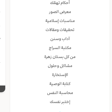
ب
أحكام تهمّك
ف
معرض الصور
ک
ف
مناسبات إسلامية
خ
تحقيقات ومقالات
أ
م
آداب وسنن
ق
مكتبة السراج
من كل بستان زهرة
إ
ت
مشاكل وحلول
الإستخارة
كتابة الوصية
محاسبة النفس
إختبر نفسك