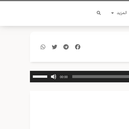
المزيد
استخدم
00:00
مفاتيح
الأسهم
أعلى/
أسفل
لزيادة
أو
خفض