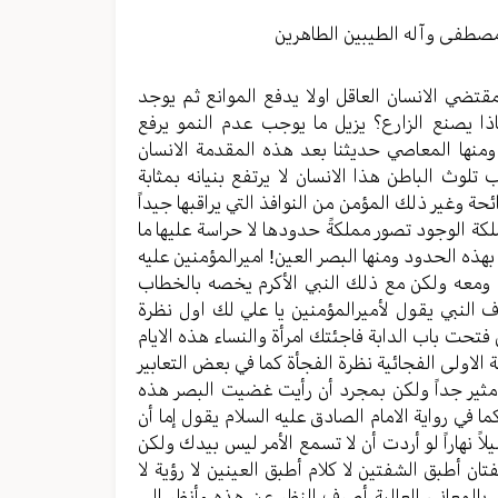
مستوى
الصوت.
مصطفی وآله الطیبین الطاهرین
مقتضي الانسان العاقل اولا یدفع الموانع ثم یوجد
ماذا یصنع الزارع؟ یزیل ما یوجب عدم النمو یرفع
منها المعاصي حدیثنا بعد هذه المقدمة الانسان
تلوث الباطن هذا الانسان لا یرتفع بنیانه بمثابة
حة وغیر ذلك المؤمن من النوافذ التي یراقبها جیداً
 الوجود تصور مملکةً حدودها لا حراسة علیها ما
ذه الحدود ومنها البصر العین! امیرالمؤمنین علیه
ه ومعه ولکن مع ذلك النبي الأکرم یخصه بالخطاب
النبي یقول لأميرالمؤمنين یا علي لك اول نظرة
فتحت باب الدابة فاجئتك امرأة والنساء هذه الایام
الاولی الفجائیة نظرة الفجأة کما في بعض التعابیر
ر مثیر جداً ولکن بمجرد أن رأيت غضیت البصر هذه
ما في روایة الامام الصادق علیه السلام یقول إما أن
 نهاراً لو أردت أن لا تسمع الأمر لیس بیدك ولکن
ن أطبق الشفتین لا کلام أطبق العینین لا رؤیة لا
 بالمعاني العالیة أصرف النظر عن هذه وأنظر الی