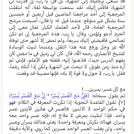
فلا تسعى برجليك إلى الشهرة، بل قل: يا رب، إن قدرت لي
الشهرة، فالأمر إليك. لقد سمعت بواسطة ثقة، أنه انتقلت
المرجعية إلى أحد مراجعنا الماضين قبل أربعين أو خمسين
سنة بشكل غير متوقع. عندما قيل له: يا فلان، أصبحت مرشح
المرجعية العامة، قال لأحد العلماء الكبار: تعال معي إلى
الحرم أدعو وتؤمن، وقال: يا رب، هذه المرجعية إن لم تكن
لصالحي فاقبضني إليك سريعاً، ولم تمض إلا أشهر حتى توفاه
الله عز وجل ورفع عنه هذا الثقل. وعندما ثنيت الوسادة
للشيخ الأنصاري رحمه الله، قال: كان لي زميل في ما مضى كان
يفهم الدرس جيدا، فاذهبوا إليه، فلعله هو الأعلم، فإنني لم
أره منذ زمن طويل. لا تبحث عن الشهرة ولكن إذا أتتك رغماً،
فقل: يا رب، لا حول ولا قوة إلا بك، فإنها مصيبة قد وقعت.
مع كل عسر، يسرين…!
ثم يقول سبحانه:
(فَإِنَّ مَعَ الْعُسْرِ يُسْرًا * إِنَّ مَعَ الْعُسْرِ يُسْرًا)
[٧]
. تقول القاعدة النحوية: إذا تكررت المعرفة في الكلام؛ فهو
في حكم الواحد لا الاثنين. فالعسر في هاتين الآيتين عسر
واحد. فإذا ابتليت بمرض لا علاج له، فإنه عسر واحد معه
يسران. فهناك نكرتان ومعرفة واحدة؛ يعني هنالك يسران وعسر
واحد، ولن يغلب العسر الواحد عسرين كما روي. والآية دقيقة