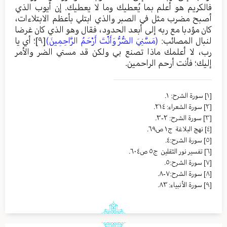
فالكريم هو أعلم بما يُعطيك وما لا يعطيك. إن أيوب الذي
أصبح مضرب مثل في الصبر والذي ابتلي بأعظم الابتلاءات،
كان مؤدبا مع ربه إلى أبعد الحدود، فقال وهو الذي كان غرضا
لنبال المصائب:
(مَسَّنِيَ الضُّرُّ وَأَنْتَ أَرْحَمُ الرَّاحِمِينَ)
[٩]
؛ أي يا
رب، لا أعلمك ماذا تصنع بي ولكن قد مسني الضر والأمر
إليك؛ فأنت أرحم الراحمين.
[١]
سورة الشرح: ١.
[٢]
سورة الشعراء: ٢١٤.
[٣]
سورة الشرح: ٢-٣.
[٤]
نهج البلاغة ج١ ص٦٩.
[٥]
سورة الشرح:٤.
[٦]
تفسير نور الثقلين ج٥ ص٦٠٤.
[٧]
سورة الشرح:٥.
[٨]
سورة الشرح:٧-٨.
[٩]
سورة الأنبياء: ٨٣.