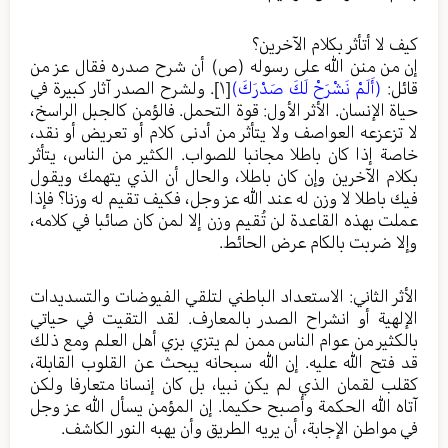
كيف لا أتأثر بكلام الآخرين؟
إن من منن الله على رسوله (ص) أن شرح صدره فقال عز من
قائل:
(أَلَمْ نَشْرَحْ لَكَ صَدْرَكَ)
[١]
. ولشرح الصدر آثار كبيرة في
حياة الإنسان. الأثر الأول: قوة التحمل. فالؤمن كالجبل الراسخ،
لا تزعزعه العواصف ولا يتأثر من أدنى كلام أو تعريض أو نقد،
خاصة إذا كان باطلا مجانبا للصواب. الكثير من الناس، يتأثر
بكلام الآخرين وإن كان باطلا، والحال أن الذي يتهمك ويقول
فيك باطلا لا وزن له عند الله عز وجل، فكيف تقيم له وزنا؟ فإذا
عملت بهذه القاعدة لن تُقيم وزن إلا لمن كان صائبا في كلامه،
وإلا ضربت بالكام عرض الحائط.
الأثر الثاني: الاستعداد الباطني لتلقي الفيوضات والتسديدات
الإلهية أو انشراح الصدر بالمعارف. لقد التقيت في حياتي
بالكثير من عوام الناس ممن لم يتزي بزي أهل العلم ومع ذلك
قد فتح الله عليه. إن الله سبحانه يبحث عن القلوب القابلة،
كقلب لقمان الذي لم يكن نبيا، بل كان إنسانا متعارفا ولكن
آتاه الله الحكمة وأصبح حكيما. إن المؤمن يسأل الله عز وجل
في مواطن الإجابة، أن يريه الطريق وأن يهبه النور الكاشف.