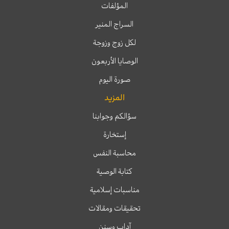
المؤلفات
السراج المنير
لكل زوج وزوجة
الوصايا الأربعون
صورة اليوم
المزيد
سؤالكم وجوابنا
إستخارة
محاسبة النفس
كتابة الوصية
مناسبات إسلامية
تحقيقات ومقالات
آداب وسنن