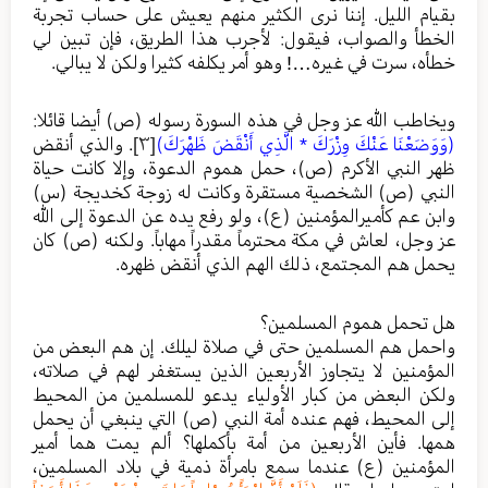
بقيام الليل. إننا نرى الكثير منهم يعيش على حساب تجربة
الخطأ والصواب، فيقول: لأجرب هذا الطريق، فإن تبين لي
خطأه، سرت في غيره…! وهو أمر يكلفه كثيرا ولكن لا يبالي.
ويخاطب الله عز وجل في هذه السورة رسوله (ص) أيضا قائلا:
(وَوَضَعْنَا عَنْكَ وِزْرَكَ * الَّذِي أَنْقَضَ ظَهْرَكَ)
[٣]
. والذي أنقض
ظهر النبي الأكرم (ص)، حمل هموم الدعوة، وإلا كانت حياة
النبي (ص) الشخصية مستقرة وكانت له زوجة كخديجة (س)
وابن عم كأميرالمؤمنين (ع)، ولو رفع يده عن الدعوة إلى الله
عز وجل، لعاش في مكة محترماً مقدراً مهاباً. ولكنه (ص) كان
يحمل هم المجتمع، ذلك الهم الذي أنقض ظهره.
هل تحمل هموم المسلمين؟
واحمل هم المسلمين حتى في صلاة ليلك. إن هم البعض من
المؤمنين لا يتجاوز الأربعين الذين يستغفر لهم في صلاته،
ولكن البعض من كبار الأولياء يدعو للمسلمين من المحيط
إلى المحيط، فهم عنده أمة النبي (ص) التي ينبغي أن يحمل
همها. فأين الأربعين من أمة بأكملها؟ ألم يمت هما أمير
المؤمنين (ع) عندما سمع بامرأة ذمية في بلاد المسلمين،