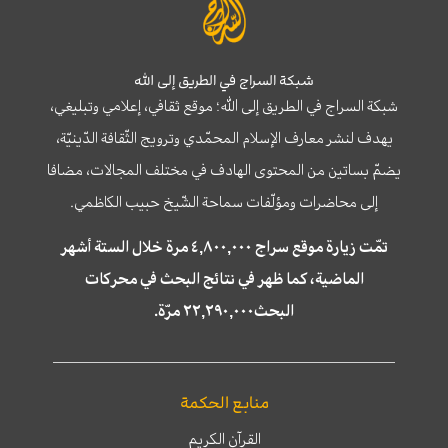
شبكة السراج في الطريق إلى الله
شبكة السراج في الطريق إلى الله؛ موقع ثقافي، إعلامي وتبليغي،
يهدف لنشر معارف الإسلام المحمّدي وترويج الثّقافة الدّينيّة،
يضمّ بساتين من المحتوى الهادف في مختلف المجالات، مضافا
إلى محاضرات ومؤلّفات سماحة الشّيخ حبيب الكاظمي.
تمّت زيارة موقع سراج ٤,٨٠٠,٠٠٠ مرة خلال الستة أشهر
الماضية، كما ظهر في نتائج البحث في محركات
البحث٢٢,٢٩٠,٠٠٠ مرّة.
منابع الحكمة
القرآن الكريم