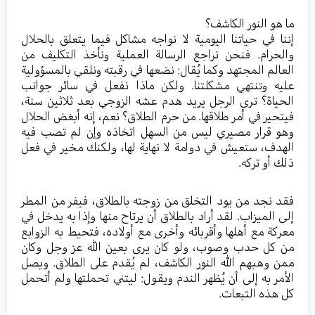
ما هو النور الكاشف؟
إننا في حياتنا اليومية لا نواجه مشاكل فيما يتعلق بالحلال
والحرام. فنحن نراجع الرسالة العملية ونأخذ التكليف من
العالم المجتهد وكما يُقال: نضعها في رقبته ونلقي بالمسؤولية
عليه وتنتهي مشكلتنا. ولكن ماذا نفعل في سائر جوانب
الحياة؟ ترى الرجل يريد هدم عشه الزوجي بعد ثلاثين سنة،
فيتحير في أمر طلاقها. من حرم الطلاق؟ نعم، إنه أبغض الحلال
وهو قرار مصيري ليس من السهل اتخاذه وإن لم تصب فيه
الهدف، ستعيش في دوامة لا نهاية لها، ولكنك مخير في فعل
ذلك أو تركه.
فقد نجد من يود التخلق من زوجته بالطلاق، فيفر من المطر
إلى الميزاب. لقد أراد بالطلاق أن يرتاح منها وإذا به يدخل في
معركة مع أهلها وأقربائه وأخرى مع أولاده، فتحيط به الزوابع
من كل حدب وصوب، ولو كان يرى بعين الله عز وجل وكان
ممن وهبهم الله النور الكاشف، لم يُقدم على الطلاق. ويصل
الأمر به إلى أن يُظهر الندم ويقول: ليتني تحملتها ولم أتحمل
كل هذه التبعات.