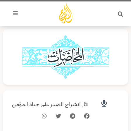
خطي
لى
لمحتوى
آثار انشراح الصدر على حياة المؤمن