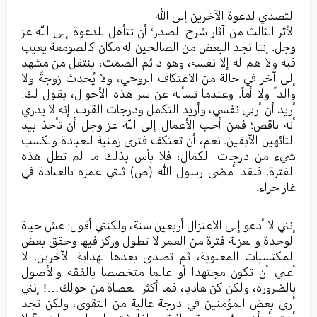
التصدي لدعوة الآخرين إلى الله
الأثر الثالث من آثار شرح الصدر؛ أن تتأهل للدعوة إلى الله عز
وجل. إننا نجد البعض من الصالحين له مكان كالصومعة يغيب
فيه ولا هم له إلا نفسه، وهو دائم الصمت، ينتقل من مشهد
إلى آخر في حالة من الاعتكاف الروحي، ولا يُحدث زوجةً ولا
والداً ولا أماً. وعندما تسأله عن سر هذه الأحوال، يقول لك:
أريد أن أربي نفسي، وأريد التكامل ودرجات القرب. إنه لا يدري
أنه ناقص؛ فمن أحب الأعمال إلى الله عز وجل أن تأخذ بيد
التائهين الآبقين. نعم، أن تعتكف فترى زمنية للعبادة ولكسب
شيء من درجات الكمال، فلا بأس بذلك ما لم تطل هذه
الفترة. فلقد أمضى رسول الله (ص) ثلثي عمره بالعبادة في
غار حراء.
إنني لا أدعو إلى الاعتزال أربعين سنة، ولكنني أقول: عش حياة
الوحدة والعزلة فترة من العمر لا تطول وركز فيها وحقق بعض
المكتسبات المعنوية، ثم تصدى بعدها لهداية الآخرين. لا
أعني أن تكون مجتهدا أو عالما متخصصا بالفقه والأصول
بالضرورة، ولكن كن هاديا، فما أكثر العصاة من حولك…! إنني
أرى بعض المؤمنين في درجة عالية من التقوى، ولكن تجد