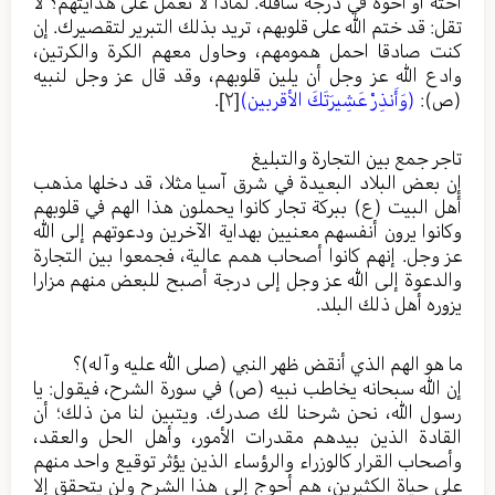
أخته أو أخوه في درجة سافلة. لماذا لا تعمل على هدايتهم؟ لا
تقل: قد ختم الله على قلوبهم، تريد بذلك التبرير لتقصيرك. إن
كنت صادقا احمل همومهم، وحاول معهم الكرة والكرتين،
وادع الله عز وجل أن يلين قلوبهم، وقد قال عز وجل لنبيه
(ص):
(وَأَنذِرْ عَشِيرَتَكَ الأقربين)
[٢]
.
تاجر جمع بين التجارة والتبليغ
إن بعض البلاد البعيدة في شرق آسيا مثلا، قد دخلها مذهب
أهل البيت (ع) ببركة تجار كانوا يحملون هذا الهم في قلوبهم
وكانوا يرون أنفسهم معنيين بهداية الآخرين ودعوتهم إلى الله
عز وجل. إنهم كانوا أصحاب همم عالية، فجمعوا بين التجارة
والدعوة إلى الله عز وجل إلى درجة أصبح للبعض منهم مزارا
يزوره أهل ذلك البلد.
ما هو الهم الذي أنقض ظهر النبي (صلى الله عليه وآله)؟
إن الله سبحانه يخاطب نبيه (ص) في سورة الشرح، فيقول: يا
رسول الله، نحن شرحنا لك صدرك. ويتبين لنا من ذلك؛ أن
القادة الذين بيدهم مقدرات الأمور، وأهل الحل والعقد،
وأصحاب القرار كالوزراء والرؤساء الذين يؤثر توقيع واحد منهم
على حياة الكثيرين، هم أحوج إلى هذا الشرح ولن يتحقق إلا