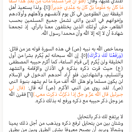
اعتدي عليها، وقال:
(فَلَوْ أَنَّ اِمْرَأً مُسْلِماً مَاتَ مِنْ بَعْدِ هَذَا أَسَفاً
مَا كَانَ بِهِ مَلُوماً بَلْ كَانَ بِهِ عِنْدِي جَدِيراً)
[٤]
. ولذا يستعيذ أهل
اليقظة بين الطلوعين في كل يوم لأنفسهم ولأهلهم وأولادهم
وإخوانهم في الدين والتي تشمل جميع المسلمين بحسب
الظاهر، حتى أولئك الذين يختلفون معنا بالرأي. إذ تجمعنا
شهادة أن لا إله إلا الله وأن محمدا رسول الله.
ومما خص الله به نبيه (ص) في هذه السورة قوله عز من قائل:
(وَرَفَعْنَا لَكَ ذِكْرَكَ)
[٥]
. إن الله سبحانه لم يُكرم بشرا من أول
الخليقة ولن يُكرم إلى قيام الساعة، كما أكرم حبيبه المصطفى
(ع) حيث قرت ذكره بذكره في الأذان والإقامة والتشهد
والتسليم، والشهادتين. فلو أراد أحدهم الدخول في الإسلام
لن يكون مسلما ولو هلل الله ألف مرة ما لم يشهد بنبوة النبي
(ص). لقد روي عن النبي الأكرم (ص) أنه قال:
(قال لي
جبرئيل قال اللّٰه عزّ و جلّ إذا ذكِرْتُ ذكِرتَ معي.)
[٦]
فقرن الله
عز وجل ذكر حبيبه مع ذكره ورفع له بذلك ذكره.
لا يرتفع لك ذكر بالتحايل
وشتان بين من يتحايل لرفع ذكره ويذهب من أجل ذلك يمينا
وشمالا ويريد أن يصبح معروفا بشتى الطرق وبين من يطرق