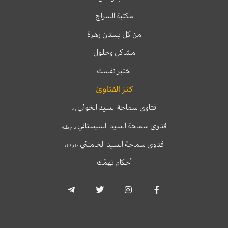
مكتبة السراج
من كل بستان زهرة
مشاكل وحلول
اختبر نفسك
كنز الفتاوىٰ
فتاوى سماحة السيد الخوئي
ره
فتاوى سماحة السيد السيستاني
دام ظله
فتاوى سماحة السيد الخامنئي
دام ظله
أحكام تهمّك
T
T
I
F
e
w
n
a
l
i
s
c
e
t
t
e
g
t
a
b
r
e
g
o
a
r
r
o