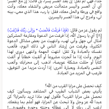
جداً، فهي لم تقل: إن بعد العسر يسرا، بل قالت: إن مع العسر؛
أي أن العسر واليسر متماأنت مريض والشفاء معك، وأنت
واقع في ورطة والحل معك، فقل: يا رب، هذا الذي معي، بينه
لي، وامزج لي هذا العسر باليسرين.
ثم يقول عز من قائل:
(فَإِذَا فَرَغْتَ فَانْصَبْ * وَإِلَىٰ رَبِّكَ فَارْغَبْ)
[٨]
؛ أي يا رسول الله، إذا فرغت من الدعوة ومقارعة المشركين
أمثال أبي جهل وأبي لهب، وانتهيت من بعض مشاكل الدعوة
الكثيرة، وفرغت من إرشاد الناس في ذلك اليوم، فأتعب
نفسك بالعبادة ولا تقل: انتهت المهمة وانتهى دوري لهذا
اليوم. وأنت إذا ما أنجزت مشروعاً أو ألقيت خطاباً أو ألفت
كتاباً أو حللت مشكلة عويصة، اذهب إلى محرابك وأتعب
النفس بالعبادة. وبعبارة أخرى: إذا أردت مزيدا من التوفيق،
فارعب في المزيد من العبادة.
كيف نحصل على مزايا القرب من الله؟
يأتيني بعض الشباب الطيب في المشاهد ويسألون: كيف
نحصل على مزايا القرب؟ فأقول لهم: ماذا تريد بالمزايا؟ كن
عبدا لله عز وجل ولا تبحث عن المزايا، فهو أعلم بما ينفعك.
ارغب إلى ربك لا إلى عطائه وجنته وحوره وقصوره…!