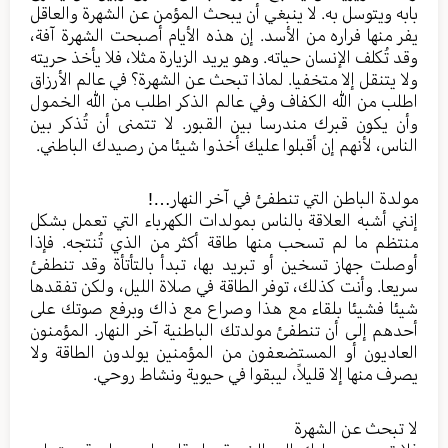
بابه ويتوسل به. لا ينبغي أن يبحث المؤمن عن الشهرة والعاقل
يفر منها فراره من الأسد. إن هذه الأيام أصبحت الشهرة آفة،
وقد تُكلف الإنسان حياته. وهو يريد الزيارة مثلا، فلا يأخذ حريته
ولا يتنقل إلا متخفيا. لماذا تبحث عن الشهرة؟ في عالم الأرزاق
اطلب من الله الكفاف وفي عالم الذكر اطلب من الله الخمول
وأن يكون قبرك مندرسا بين القبور. لا تتمنى أن تُذكر بين
الناس، لأنهم إن أقبلوا عليك أخذوا شيئا من رصيدك الباطني.
مولدة الباطن التي تنطفئ في آخر النهار…!
إنني أشبه العلاقة بالناس بمولدات الكهرباء التي تعمل بشكل
منتظم ما لم تسحب منها طاقة أكثر من الذي تُنتجه. فإذا
أوصلت جهاز تسخين أو تبريد بها، تبدأ بالتأتأة وقد تنطفئ
سريعا. وأنت كذلك، توفر الطاقة في صلاة الليل، ولكن تفقدها
شيئا فشيئا بلقاء مع هذا وصراع مع ذاك وبرفع صوتك على
أحدهم إلى أن تنطفئ مولدتك الباطنية آخر النهار. المؤمنون
العاديون أو المستضعفون من المؤمنين يولدون الطاقة ولا
يصرف منها إلا قليلاً، ليبقوا في حيوية ونشاط روحي.
لا تبحث عن الشهرة