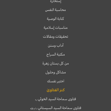
إستخارة
محاسبة النفس
كتابة الوصية
مناسبات إسلامية
تحقيقات ومقالات
آداب وسنن
مكتبة السراج
من كل بستان زهرة
مشاكل وحلول
اختبر نفسك
كنز الفتاوىٰ
فتاوى سماحة السيد الخوئي
ره
فتاوى سماحة السيد السيستاني
دام ظله