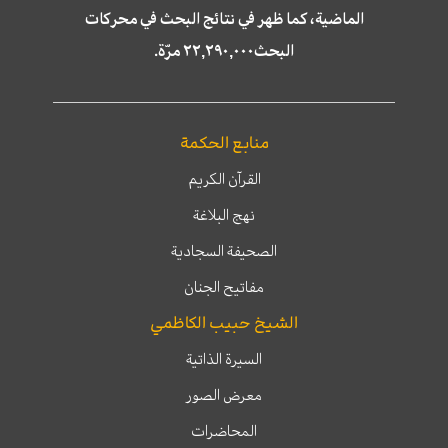
الماضية، كما ظهر في نتائج البحث في محركات
البحث٢٢,٢٩٠,٠٠٠ مرّة.
منابع الحكمة
القرآن الكريم
نهج البلاغة
الصحيفة السجادية
مفاتيح الجنان
الشيخ حبيب الكاظمي
السيرة الذاتية
معرض الصور
المحاضرات