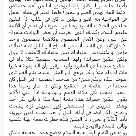
بأمرنا لما صبروا وکانوا بآیاتنا یوقنون اذاً من أهم خصائص
الائمة ائمة الهدی الصبر والیقین! طبعا الصبر في مقام العمل
في المواجهة مع الغیر والیقین ما کان في القلب اذاً الیقین
حالة من الحالات القلبیة وهنا من الطریف أن نعلم أن الأئمة
علیهم السلام وکذلك النبي الغریب أن بعض الروایات منقولة
عن النبي وعن الامام المعصوم وکلاهما بمضمون واحد
الایمان ثابت في القلب أنت من الصباح الی اللیل نصفك بأنك
مؤمن لو سُئلت عن اعتقادك تبین اعتقادك الاعتقاد لا یزول
ولکن الیقین خطرات! ولهذا اصحاب المصیبة مثلا تراه في
المقبرة متجلداً في المقبرة يأتيه الیقین بأن الله یعوضه خیراً
مات له ولد مثلاً ولکن یرجع الی المنزل عندما ینام الغیر تری
صوت البکاء یرتفع ممن؟ من صاحب المصیبه! قبل قلیل کان
متجلداً في الفاتحة في المقبرة ولکن اذا صار وحیداً هذا
الیقین یذهب یأتي مکانه الوهم والوسوسة اذاً النبي الأکرم
یقول الیقین خطرات هذه منحة إلهیة هذا لا یأتي لکل أحد
وهکذا المریض في المستشفی تزور المریض تراه یضحك
ویمرح ولکن ایضا في أواخر اللیل أو بعد ذهاب الذین یزورونه
تأتيه الکآبة والحزن، اذاً الیقین هذه خطرات نعمة الهیة تذهب
وتأتي الاسلام والایمان ثابت.
روایة عن الامام الباقر علیه السلام توضح هذه الحقیقة بشکل