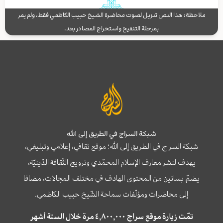
ملاحظة: هذا النص تنزيل لصوت محاضرة الشيخ حبيب الكاظمي فقط، ولم يمر
بمرحلة التنقيح واستخراج المصادر بعد.
شبكة السراج في الطريق إلى الله
شبكة السراج في الطريق إلى الله؛ موقع ثقافي، إعلامي وتبليغي،
يهدف لنشر معارف الإسلام المحمّدي وترويج الثّقافة الدّينيّة،
يضمّ بساتين من المحتوى الهادف في مختلف المجالات، مضافا
إلى محاضرات ومؤلّفات سماحة الشّيخ حبيب الكاظمي.
تمّت زيارة موقع سراج ٤,٨٠٠,٠٠٠ مرة خلال الستة أشهر