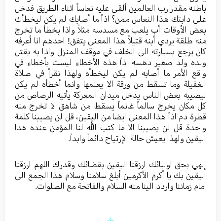
باطنه مقدر رب العالمین ألقی علیه نعاساً اثناء الطریق فدخل
علی دابتك هذا النعاس ممن؟ اذاً ما أصابك لم یکن لیخطأك
بعض الأوقات أب یلعب مع مسدسه مثلاً واذا بخطأ ما تخرج
منه طلقة یردي أبنه قتیلاً هذا المعنی یتفق! احدهم انا أعرفه
کان یرجع بسیارته الی الخلف في موقف المنزل واذا به یقتل
ولده ولد صغیر دهسه اذاً هذه الأخطاء لیست بأخطاء في
واقع الأمر ما أصابه لم یکن لیخطأه ولهذا نقرأ في صلاة
الغفیلة وما تسقط من ورقة الا یعلمها وانما أخطأه لم یکن
لیصیبه بعض الناس یدخل میدان المعرکة یأتيه الرصاص من
کل مکان یخرج سالماً غانماً یسقط من شاهق لا تخرج منه
قطرة دم اذاً هذا المعنی ایضا من الیقین، قل لن یصیبنا کلمة
واحدة قل لن یصیبنا الا ما کتب الله لنا المؤمن عنده هذا
الیقین ولهذا یعیش حالة الإرتیاح دائماً وابداً.
إلهي بحق اولیائك ارزقنا الیقین بقضائك وقدرك اللهم ارزقنا
الیقین بك یا أکرم الأکرمین أبلغ سلامنا وسلام هذا الجمع الی
امام زماننا واردد الینا منه السلام والفاتحة مع الصلوات.