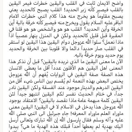
واضح الایمان ثابت في القلب والیقین خطرات فیمر الیقین
بالقلب فیصیر کأنه زبر الحدید! القلب یصبح کالحدید یعني
یصبح مقاوماً هو یخرج منه هذا کلام النبي خطرات الامام
الباقر علیه السلام یقول ویخرج منه فیصیر کأنه خرقة بالیة أين
الخرقة وأين الحدید؟ القلب هو هو والشخص هو هو قلنا في
المقبرة قبل قلیل کالحدید ولکن في المنزل ینهار عصبیاً اذاً
ماذا نعمل؟ سلوا الله عزوجل دوام الیقین هذا الیقین لو استقر
في القلب صار حدیداً دائما والا قلوبنا بین الخرقة والحدید
یوم حدید ویوم خرقةٌ بالیه.
الآن ما معنی الیقین ما الذي نریده بالیقین؟ قبل أن نذکر هذا
المعنی اهل الیقین هم الأقلون عدداً أقل ما یعطی الانسان
هذه الصفة صفة الیقین في الروایات یُفهم أن الله عزوجل
یختص البعض بهذه النعمة لم یُقسم بین الناس شيء أقل من
الیقین الدرهم والدینار موجود عند الفسقة ولکن الیقین نادر
جداً، في ختام الحدیث نفسر لکم الیقین انتبهو جیداً لئن
الیقین کلمة مبهمة عامة ماذا نقصد بالیقین؟ الاعتقاد بوجود
الله عزوجل هذا یدخل في الاسلام لا في الیقین! الیقین معنی
ماوراء العلم ماوراء المعرفه! جاء جبرئیل الی النبي صلی الله
علیه وآله وسلم فقال یارسول الله إن الله تبارك وتعالی أرسل
الیك بهدیة لم یعطها أحداً قبلك هذه الهدیة ما هي؟ یبدوا