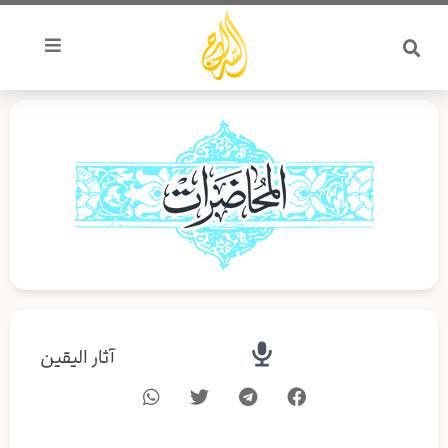
خطي
لى
لمحتوى
آثار اليقين