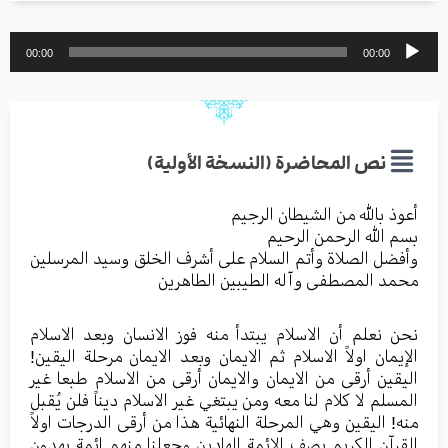
مشغل
00:00
00:00
الصوت
نص المحاضرة (النسخة الأولية)
أعوذ بالله من الشیطان الرجیم
بسم الله الرحمن الرحیم
وأفضل الصلاة وأتم السلام علی أشرف الخلق وسید المرسلین
محمد المصطفی وآله الطیبین الطاهرین
نحن نعلم أن الاسلام یبتدأ منه فوز الانسان وبعد الاسلام
الإیمان اولاً الاسلام ثم الایمان وبعد الایمان مرحلة الیقین!
الیقین أرقی من الایمان والایمان أرقی من الاسلام طبعا غیر
المسلم لا کلام لنا معه ومن یبتغي غیر الاسلام دیناً فلن یُقبل
منه! الیقین وهي المرحلة النهائیة هذا من أرقی الدرجات اولاً
القرآن الکریم یصف الائمة الهادین وجعلنا منهم ائمة یهدون