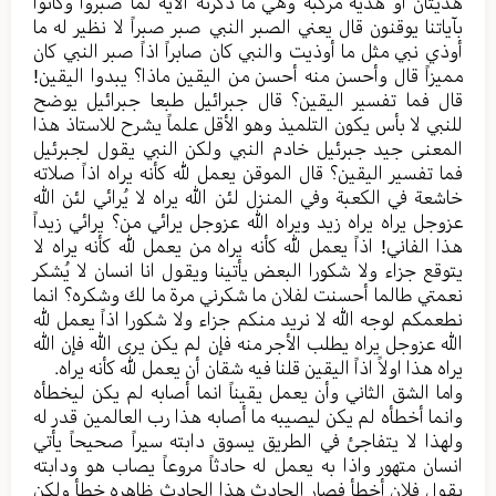
هدیتان أو هدیة مرکبة وهي ما ذکرته الآیة لما صبروا وکانوا
بآیاتنا یوقنون قال یعني الصبر النبي صبر صبراً لا نظیر له ما
أوذي نبي مثل ما أوذیت والنبي کان صابراً اذاً صبر النبي کان
ممیزاً قال وأحسن منه أحسن من اليقين ماذا؟ یبدوا الیقین!
قال فما تفسیر الیقین؟ قال جبرائیل طبعا جبرائیل یوضح
للنبي لا بأس یکون التلمیذ وهو الأقل علماً یشرح للاستاذ هذا
المعنی جید جبرئیل خادم النبي ولکن النبي یقول لجبرئیل
فما تفسیر الیقین؟ قال الموقن یعمل لله کأنه یراه اذاً صلاته
خاشعة في الکعبة وفي المنزل لئن الله یراه لا یُرائي لئن الله
عزوجل یراه یراه زید ویراه الله عزوجل یرائي من؟ یرائي زیداً
هذا الفاني! اذاً یعمل لله کأنه یراه من یعمل لله کأنه یراه لا
یتوقع جزاء ولا شکورا البعض یأتينا ویقول انا انسان لا یُشکر
نعمتي طالما أحسنت لفلان ما شکرني مرة ما لك وشکره؟ انما
نطعمکم لوجه الله لا نرید منکم جزاء ولا شکورا اذاً یعمل لله
الله عزوجل یراه یطلب الأجر منه فإن لم یکن یری الله فإن الله
یراه هذا اولاً اذاً الیقین قلنا فیه شقان أن یعمل لله کأنه یراه.
واما الشق الثاني وأن یعمل یقیناً انما أصابه لم یکن لیخطأه
وانما أخطأه لم یکن لیصیبه ما أصابه هذا رب العالمین قدر له
ولهذا لا یتفاجئ في الطریق یسوق دابته سیراً صحیحاً یأتي
انسان متهور واذا به یعمل له حادثاً مروعاً یصاب هو ودابته
یقول فلان أخطأ فصار الحادث هذا الحادث ظاهره خطأ ولکن