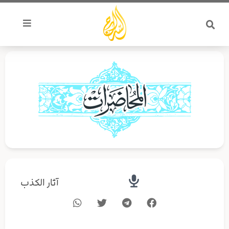
خطي
لى
لمحتوى
آثار الكذب