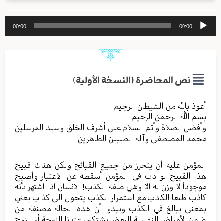
مشغل
00:00
00:00
الصوت
نص المحاضرة (النسخة الأولية)
أعوذ بالله من الشیطان الرجیم
بسم الله الرحمن الرحیم
وأفضل الصلاة وأتم السلام علی أشرف الخلق وسید المرسلین
محمد المصطفی وآله الطیبین الطاهرین
المؤمن علیه أن یتحرز من جمیع القبائح ولکن هناك قبیح
هذا القبیح لو دب في المؤمن أسقطه عن الاعتبار وأصبح
موجوداً لا وزن له الا وهي صفة الکذب! الانسان اذا اشتهر بأنه
کاذب طبعا الکاذب مع استمرار الکذب یتحول الی کذاب یعني
بمعنی یبالغ في الکذب ویبدوا أن هذه الحالة مصنفة من
ضمن الأمراض النفسیة البعض یشتکي عندنا الزوجة أو الزوج