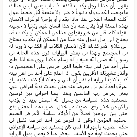
يقول بأن هذا الرجل یکذب لأتفه الأسباب یعني ليس هنالك
ما يوجب الکذب ولو دنیویاً لا ضرر ولا منفعة أکل طعاماً یقول
أكلت الطعام الفلاني هذا ماذا یقدم أو يؤخر؟ لو عُرف الانسان
بهذه الصفة اولاً یقال عنه بأن هذا انسان لئیم وثانیاً لا حجیته
لقوله کلما قال من خبر یقولون هذا من الممکن أن یکذب قد
یحتاج الی مال تقول عنه هذا من الممکن أن یکذب یحتاج
الی علاج الأمر كذلك الآن الانسان الکاذب أو الکذاب لا وزنه له
في المجتمع ولهذا في بعض الروایات نری هذه الحالة في
رسول الله صلی الله علیه وآله وسلم هکذا یروی عنه اذا اطلع
علی أحد من اهل بیته طبعا النبي حریص علی المحیطین به
وأنذر عشیرتك الأقربین یقول اذا اطلع علی أحد من اهل بیته
کذب کذبةً الروایة لم تقل أن النبي واجه کذاباً! کذب کذبةً ولو
لمرة واحدة لم یزل معرضاً عنه حتی یحدث توبةً اعراض النبي
يعني إعراض رب العالمين وهنا ایضا اخواني بین قوسین
لنستفید هذه السیاسة من رسول الله البعض یرید أن يؤدب
ولکن من خلال رفع الصوت من خلال الضرب هذا المعنی یقع
حتی بین الزوجین فضلاً عن الأولاد سیاسة الأعراض الحلیم
الحکیم المؤمن الوقور اذا أعرض عن أحد اعراضه ثقیل في
حکم الضرب والنهر اذاً النبي کان یستفید من سیاسة الإعراض
حتی یحدث توبةً مع الأسف البعض منا لا یعمل بذیل الروایة