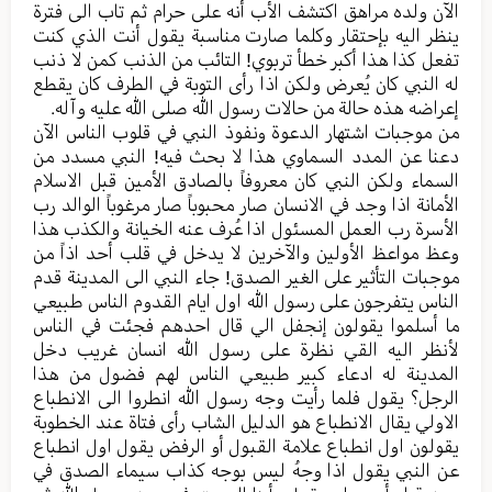
الآن ولده مراهق اکتشف الأب أنه علی حرام ثم تاب الی فترة
ینظر الیه بإحتقار وکلما صارت مناسبة یقول أنت الذي کنت
تفعل کذا هذا أكبر خطأ تربوي! التائب من الذنب کمن لا ذنب
له النبي كان یُعرض ولکن اذا رأى التوبة في الطرف کان یقطع
إعراضه هذه حالة من حالات رسول الله صلی الله علیه وآله.
من موجبات اشتهار الدعوة ونفوذ النبي في قلوب الناس الآن
دعنا عن المدد السماوي هذا لا بحث فیه! النبي مسدد من
السماء ولکن النبي کان معروفاً بالصادق الأمين قبل الاسلام
الأمانة اذا وجد في الانسان صار محبوباً صار مرغوباً الوالد رب
الأسرة رب العمل المسئول اذا عُرف عنه الخیانة والکذب هذا
وعظ مواعظ الأولین والآخرین لا یدخل في قلب أحد اذاً من
موجبات التأثير على الغير الصدق! جاء النبي الى المدینة قدم
الناس یتفرجون علی رسول الله اول ایام القدوم الناس طبیعي
ما أسلموا يقولون إنجفل الي قال احدهم فجئت في الناس
لأنظر الیه القي نظرة علی رسول الله انسان غریب دخل
المدینة له ادعاء کبیر طبیعي الناس لهم فضول من هذا
الرجل؟ یقول فلما رأيت وجه رسول الله انطروا الی الانطباع
الاولي یقال الانطباع هو الدلیل الشاب رأى فتاة عند الخطوبة
یقولون اول انطباع علامة القبول أو الرفض یقول اول انطباع
عن النبي یقول اذا وجهُ لیس بوجه کذاب سیماء الصدق في