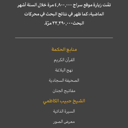
تمّت زيارة موقع سراج ٤,٨٠٠,٠٠٠ مرة خلال الستة أشهر
الماضية، كما ظهر في نتائج البحث في محركات
البحث٢٢,٢٩٠,٠٠٠ مرّة.
منابع الحكمة
القرآن الكريم
نهج البلاغة
الصحيفة السجادية
مفاتيح الجنان
الشيخ حبيب الكاظمي
السيرة الذاتية
معرض الصور