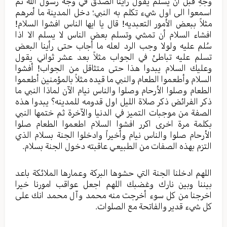
وجهِ قبل أن یسلم یقول رأينا الصدق في وجه رسول الله ثم
اسمعوا الی اول شيء تکلم به النبي؛ دخل المدینة ما أمرهم
مثلاً ببعض الأمور التعبدیه! قال یا ایها الناس افشوا السلام!
افشاء السلام أن تمشي وتسلم بعض الناس لا یسلم الا اذا
سُلم علیه ولولا وجب الرد لعله ما أجاب حتی رأينا البعض
تسلم علیه تباطئ في الجواب مثلاً بعد عشر ثواني یقول
وعلیك السلام یبدوا هذا حتی متثاقل من الجواب! أفشوا
السلام وأطعموا الطعام والنبي ما قیده مثلاً بالمؤمنین أطعموا
الطعام وصلوا الأرحام وصلوا والناس نیام الآن لماذا النبي ما
ذکر الفرائض ذکر صلاة اللیل اول قدومه للمدینه؟ یبدوا هذه
الصفة من موجبات التمیز في الدنیا والآخرة ثم ختمها النبي
بکلمة مرة اخری اکرر افشوا السلام اطعموا الطعام صلوا
الأرحام صلوا والناس نیام وأخیراً وادخلوا الجنة بسلام الذي
التزم بهذه الصفات من الطبیعي عاقبته دخول الجنة بسلام.
اللهم ادخلنا الجنة التي حشوها البرکة وعمارها الملائکة باعد
بیننا وبین نارك وغضبك اللهم اجعل عواقب امورنا خیرا
اخرجنا من کل سوء أخرجت منه محمد وآل محمد انك علی
کل شيء قدیر والفاتحة مع الصلوات.