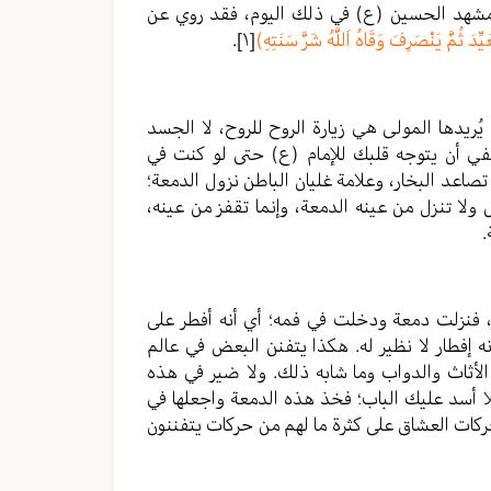
مشهد الحسين (ع) في ذلك اليوم، فقد روي عن
َيِّدَ ثُمَّ يَنْصَرِفَ وَقَاهُ اَللَّهُ شَرَّ سَنَتِهِ)
[١]
.
 يُريدها المولى هي زيارة الروح للروح، لا الجسد
يكفي أن يتوجه قلبك للإمام (ع) حتى لو كنت في
تصاعد البخار، وعلامة غليان الباطن نزول الدمعة؛
 ولا تنزل من عينه الدمعة، وإنما تقفز من عينه،
.
 فنزلت دمعة ودخلت في فمه؛ أي أنه أفطر على
 إفطار لا نظير له. هكذا يتفنن البعض في عالم
الأثاث والدواب وما شابه ذلك. ولا ضير في هذه
لا أسد عليك الباب؛ فخذ هذه الدمعة واجعلها في
ركات العشاق على كثرة ما لهم من حركات يتفننون