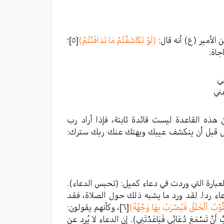
 الأمير (ع) أنه قال:
(لَوْ تَكَاشَفْتُمْ مَا تَدَافَنْتُمْ)
[٥]
؛
جاة:
ني
ني
 هذه القاعدة ليست قائدة ثابتة، فإذا أراد رب
فقل قبل أن ينكشف عيبك ويهتك عنك ربك سترك:
العبارة التي وردت في دعاء كميل: (تحبس الدعاء).
اء ردا. لقد ورد ما يشبه ذلك حول الصلاة، فقد
َّوْبُ اَلْخَلَقُ فَيُضْرَبُ بِهَا وَجْهُهُ)
[٦]
، وكأنهم يقولون:
تَسْمَعَ دُعَائِي فَبَاعَدْتَنِي). إن الدعاء لا يُرد عن