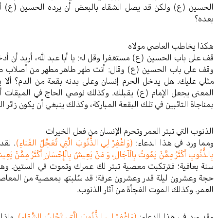
الحسين (ع) ولكن قد يصل الشقاء بالبعض أن يرده الحسين (ع) أي
بعده؟
هكذا يخاطب العاصي مولاه
قف على باب الحسين (ع) مستغفرا وقل له: يا أبا عبدالله، أريد أن 
وقف على باب الحسين (ع) وقال: أنت طهر طاهر مطهر من أصلاب ط
مثلي عليك. هل يدخل الحرم إنسان وعلى بدنه بقعة من الدم؟ ألا 
المعنى يجعل الإمام (ع) يقبلك. وكذلك نوصي الحاج في الميقات ألا
بمناجاة التائبين في تلك البقعة المباركة، وكذلك ينبغي أن يكون زائر 
الذنوب التي تبتر العمر وتحرم الإنسان من فعل الخيرات
ومما ورد في هذا الدعاء:
(وَاغْفِرْ لِي الذُّنُوبَ الَّتِي تُعَجِّلُ الفَناءِ)
. لقد
بِالذُّنُوبِ أَكْثَرُ مِمَّنْ يَمُوتُ بِالْآجَالِ، وَ مَنْ يَعِيشُ بِالْإِحْسَانِ أَكْثَرُ مِمَّنْ يَعِيش
سنة بعافية؛ فترتكبت معصية تبتر لك عمرك وتموت في الستين. و
حجة وعشرون ليلة قدر وعشرون عرفة؛ قد سُلبتها بمعصية من المعاصي
العمر. وكذلك الموت الفجأة من آثار الذنوب.
وقد ورد في هذا الدعاء:
(وَاغْفِرْ لِي الذُّنُوبَ الَّتِي تَجْلِبُ الشَّقاءِ)
. ماذا