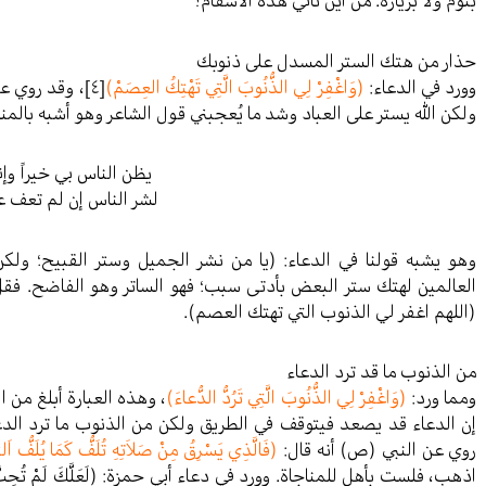
بنوم ولا بزيارة. من أين تأتي هذه الأسقام؟
حذار من هتك الستر المسدل على ذنوبك
وورد في الدعاء:
(وَاغْفِرْ لِي الذُّنُوبَ الَّتِي تَهْتِكُ العِصَمْ)
[٤]
، وقد روي عن
ولكن الله يستر على العباد وشد ما يُعجبني قول الشاعر وهو أشبه بالمنا
يظن الناس بي خيراً وإ
لشر الناس إن لم تعف ع
وهو يشبه قولنا في الدعاء: (يا من نشر الجميل وستر القبيح؛ ولكن
العالمين لهتك ستر البعض بأدتى سبب؛ فهو الساتر وهو الفاضح. 
(اللهم اغفر لي الذنوب التي تهتك العصم).
من الذنوب ما قد ترد الدعاء
ومما ورد:
(وَاغْفِرْ لِي الذُّنُوبَ الَّتِي تَرُدُّ الدُّعاءَ)
، وهذه العبارة أبلغ من 
إن الدعاء قد يصعد فيتوقف في الطريق ولكن من الذنوب ما ترد الدع
روي عن النبي (ص) أنه قال:
(فَالَّذِي يَسْرِقُ مِنْ صَلاَتِهِ تُلَفُّ كَمَا يُلَفُّ اَلث
اذهب، فلست بأهل للمناجاة. وورد في دعاء أبي حمزة: (لَعَلَّكَ لَمْ تُحِبَّ أَنْ 