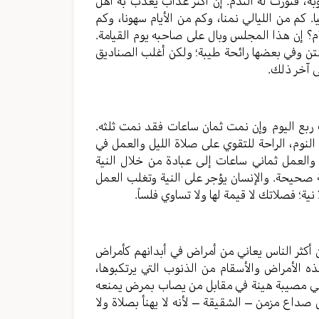
ة، فتورث له الندم. إن أكثر عذاب يُعذب به أهل
 كم من الليالي نمنا، وكم من الأيام سهونا، وكم
م؟ إن هذا المجلس وبال على صاحبه يوم القيامة.
تن وفي بعضها رائحة طيبة؛ ولكن أغلب الصناديق
ى آخر ذلك.
بع اليوم وإن نمت ثمان ساعات فقد نمت ثلثه.
النوم، الراحة للتقوي على صلاة الليل والعمل في
والعمل ثماني ساعات إلى عبادة من خلال النية
ية صحيحة. والإنسان يؤجر على النية وتغلب العمل
ة؛ فصلاتك لا قيمة لها ولا تساوي فلساً.
ن أكثر الناس يعاني من أمراض في أبدانهم كأمراض
ه الأمراض والأسقام من الذنوب التي يرتكبوها،
وهي مصيبة هينة في مقابل من يصاب بمرض يمنعه
داع مزمن – الشقيقة – لأنه لا يهنأ بصلاة ولا