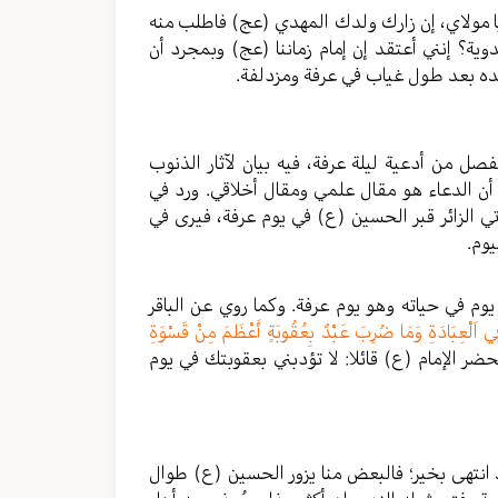
 مولاي، إن زارك ولدك المهدي (عج) فاطلب منه
وية؟ إنني أعتقد إن إمام زماننا (عج) وبمجرد أن
ده بعد طول غياب في عرفة ومزدلفة.
 من أدعية ليلة عرفة، فيه بيان لآثار الذنوب
ن الدعاء هو مقال علمي ومقال أخلاقي. ورد في
أتي الزائر قبر الحسين (ع) في يوم عرفة، فيرى في
يوم.
يوم في حياته وهو يوم عرفة. وكما روي عن الباقر
ِي اَلْعِبَادَةِ وَمَا ضُرِبَ عَبْدٌ بِعُقُوبَةٍ أَعْظَمَ مِنْ قَسْوَةِ
 الإمام (ع) قائلا: لا تؤدبني بعقوبتك في يوم
د انتهى بخير؛ فالبعض منا يزور الحسين (ع) طوال