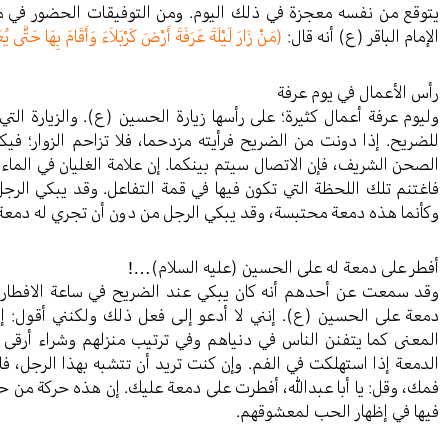
يتوقع من نفسه معجزة في ذلك اليوم. ومن التوفيقات الحضور في 
الإمام الباقر (ع) أنه قال:
(مَنْ زَارَ لَيْلَةَ عَرَفَةَ أَرْضَ كَرْبَلاَءَ وَأَقَامَ بِهَا حَتَّى يُع
رأس الأعمال في يوم عرفة
وليوم عرفة أعمال كثيرة؛ على رأسها زيارة الحسين (ع). والزيارة التي
للضريح. إذا دونت من الضريح فرأيته مزدحما، فلا تزاحم الزوار؛ ف
الصحن الشريف، فإن الاتصال سيتم بينكما. إن علامة الغليان في الماء 
فاغتنم تلك اللحظة التي تكون فيها في قمة التفاعل. وقد يبكي الرجل
وكأنما هذه دمعة محتبسة، وقد يبكي الرجل من دون أن تجري له دمعة
أفطر على دمعة له على الحسين (عليه السلام)…!
وقد سمعت عن أحدهم أنه كان يبكي عند الضريح في ساعة الافطار،
دمعة على الحسين (ع). إنني لا أدعو إلى فعل ذلك ولكنني أقول: إنه
المعنى كما يتفنن الناس في دنياهم وفي ترتيب منزلهم وشراء أرقى 
الدمعة إذا استهلكت في الفم. وإن كنت تريد أن تتشبه بهذا الرجل، ف
فمك، وقل: يا أبا عبدالله، أفطرت على دمعة عليك. إن هذه حركة من ح
فيها في إظهار الحب لمعشوقهم.