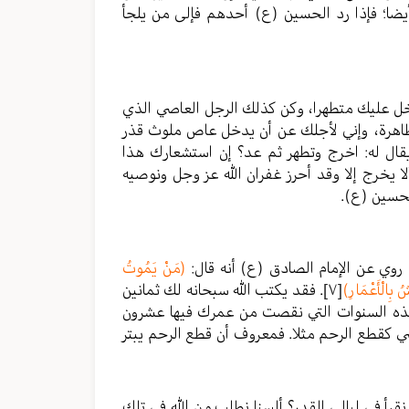
ضا؛ فإذا رد الحسين (ع) أحدهم فإلى من يلجأ
أدخل عليك متطهرا، وكن كذلك الرجل العاصي الذي
اهرة، وإني لأجلك عن أن يدخل عاص ملوث قذر
يقال له: اخرج وتطهر ثم عد؟ إن استشعارك هذا
 يخرج إلا وقد أحرز غفران الله عز وجل ونوصيه
الحسين (ع).
 روي عن الإمام الصادق (ع) أنه قال:
(مَنْ يَمُوتُ
ُ بِالْأَعْمَارِ)
[٧]
. فقد يكتب الله سبحانه لك ثمانين
هذه السنوات التي نقصت من عمرك فيها عشرون
 كقطع الرحم مثلا. فمعروف أن قطع الرحم يبتر
 نقرأ في ليالي القدر؟ ألسنا نطلب من الله في تلك