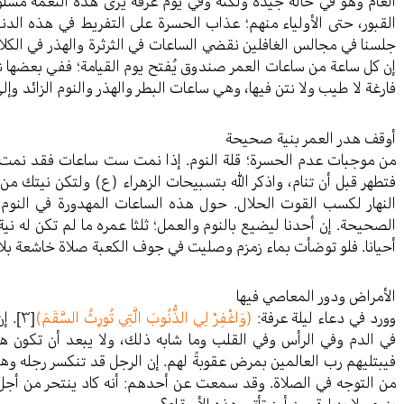
العام وهو في حالة جيدة ولكنه وفي يوم عرفة يرى هذه النعمة مسلوب
القبور، حتى الأولياء منهم؛ عذاب الحسرة على التفريط في هذه الدنيا.
جلسنا في مجالس الغافلين نقضي الساعات في الثرثرة والهذر في الكلا
إن كل ساعة من ساعات العمر صندوق يُفتح يوم القيامة؛ ففي بعضها ن
فارغة لا طيب ولا نتن فيها، وهي ساعات البطر والهذر والنوم الزائد وإل
أوقف هدر العمر بنية صحيحة
من موجبات عدم الحسرة؛ قلة النوم. إذا نمت ست ساعات فقد نمت ر
فتطهر قبل أن تنام، واذكر الله بتسبيحات الزهراء (ع) ولتكن نيتك من 
النهار لكسب القوت الحلال. حول هذه الساعات المهدورة في النوم 
الصحيحة. إن أحدنا ليضيع بالنوم والعمل؛ ثلثا عمره ما لم تكن له ن
أحيانا. فلو توضأت بماء زمزم وصليت في جوف الكعبة صلاة خاشعة بلا ني
الأمراض ودور المعاصي فيها
وورد في دعاء ليلة عرفة:
(وَاغْفِرْ لِي الذُّنُوبَ الَّتِي تُورِثُ السَّقَمَ)
[٣]
. إ
في الدم وفي الرأس وفي القلب وما شابه ذلك، ولا يبعد أن تكون هذ
فيبتليهم رب العالمين بمرض عقوبةً لهم. إن الرجل قد تنكسر رجله 
من التوجه في الصلاة. وقد سمعت عن أحدهم: أنه كاد ينتحر من أجل ص