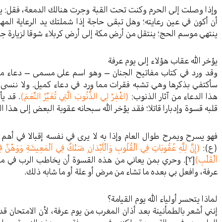
وإذا وصلت إلى الحرم وكنت تحت القبة وجرت هنالك الدمعة، فقل: يا
أن أكون في عين رعايته؛ وهل تبقى حاجة إذا شملتك يد الرعاية المهد
ينتهي موسم الحج؛ ينتقل من أرض مكة إلى أرض كربلاء شوقا لزيارة ج
يؤخر الله عقاب هؤلاء إلى يوم عرفة
وقد ورد في كتاب مفاتيح الجنان – وهو اسم على مسمى – دعاء مفصل
سأكتفي بذكرها وهي تشبه فقرات مما ورد في دعاء كميل. ولا ننسى أ
هذا الدعاء من آثار الذنوب:
(اغْفِرْ لِي الذُّنُوبَ الَّتِي تُغَيِّرُ النِّعَمَ)
. قد ي
قلبه قسوة وإدبارا قاتلا؛ فقد يؤخر الله سبحانه عقوبة البعض إلى هذا ال
فهو يسرح ويمرح طوال العام وإذا به لا يرى في نفسه إقبالا في أهم 
(ع):
(إِنَّ لِلَّهِ عُقُوبَاتٍ فِي اَلْقُلُوبِ وَاَلْأَبْدَانِ ضَنْكٌ فِي اَلْمَعِيشَةِ وَوَهْنٌ ف
اَلْقَلْبِ)
[٢]
. وحري بمن يعاني من هذه القسوة أن يخاطب الرب في محضر
عرفة، وافعل بي بعده ما تشاء من مرض أو علة أو ما شابه ذلك.
لماذا يتحسر أولياء الله يوم القيامة؟
إنني أشعر بالطمأنينة بعد أذان المغرب من يوم عرفة، لأن الامتحان ق