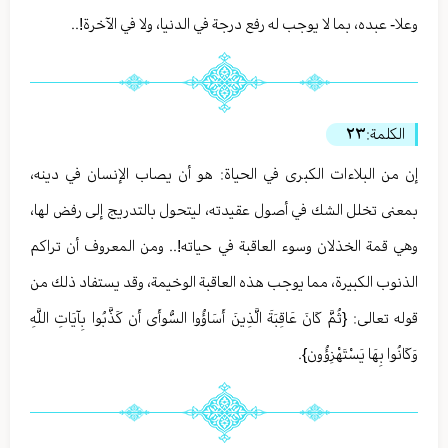
وعلا- عبده، بما لا يوجب له رفع درجة في الدنيا، ولا في الآخرة!..
الكلمة:
٢٣
إن من البلاءات الكبرى في الحياة: هو أن يصاب الإنسان في دينه،
بمعنى تخلل الشك في أصول عقيدته، ليتحول بالتدريج إلى رفض لها،
وهي قمة الخذلان وسوء العاقبة في حياته!.. ومن المعروف أن تراكم
الذنوب الكبيرة، مما يوجب هذه العاقبة الوخيمة، وقد يستفاد ذلك من
قوله تعالى: {ثُمَّ كَانَ عَاقِبَةَ الَّذِينَ أَسَاؤُوا السُّوأَى أَن كَذَّبُوا بِآيَاتِ اللَّهِ
وَكَانُوا بِهَا يَسْتَهْزِؤُون}.