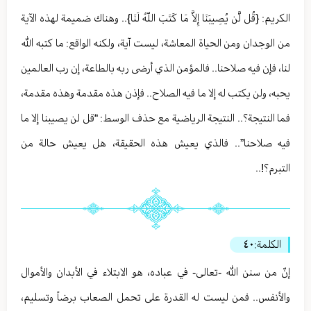
الكريم: {قُل لَّن يُصِيبَنَا إِلاَّ مَا كَتَبَ اللّهُ لَنَا}.. وهناك ضميمة لهذه الآية
من الوجدان ومن الحياة المعاشة، ليست آية، ولكنه الواقع: ما كتبه الله
لنا، فإن فيه صلاحنا.. فالمؤمن الذي أرضى ربه بالطاعة، إن رب العالمين
يحبه، ولن يكتب له إلا ما فيه الصلاح.. فإذن هذه مقدمة وهذه مقدمة،
فما النتيجة؟.. النتيجة الرياضية مع حذف الوسط: “قل لن يصيبنا إلا ما
فيه صلاحنا”.. فالذي يعيش هذه الحقيقة، هل يعيش حالة من
التبرم؟!..
الكلمة:
٤٠
إنّ من سنن الله -تعالى- في عباده، هو الابتلاء في الأبدان والأموال
والأنفس.. فمن ليست له القدرة على تحمل الصعاب برضاً وتسليم،