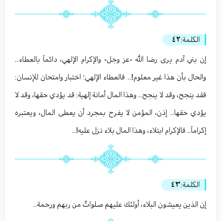
الكلمة:
٤٢
إن بني آدم يرى رضا الله -عز وجل- والإكرام الإلهي، دائماً بالعطاء..
والحال بأن هذا غير معلوم!.. فالعطاء الإلهي؛ اختبار وامتحان للإنسان:
فقد ينجح، وقد لا ينجح.. وهذا المال أمانة إلهية: قد يؤدي حقها، وقد لا
يؤدي حقها.. إذن، المؤمن لا يفرح بمجرد أن يعطى المال، ويعتبره
إكراماً.. فالإكرام ابتلاء، وهذا المال بلاء نزل عليه!..
الكلمة:
٤٣
إن الذين يعيشون البلاء، أولئك عليهم صلواتٌ من ربهم ورحمة..