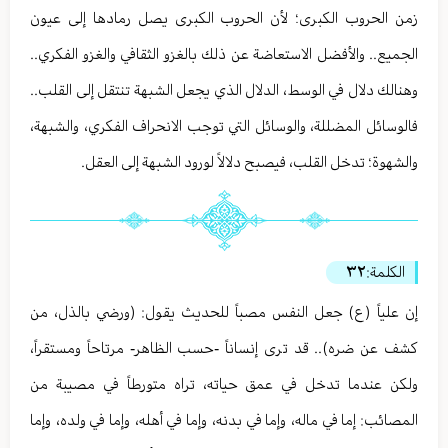
زمن الحروب الكبرى؛ لأن الحروب الكبرى يصل رمادها إلى عيون
الجميع.. والأفضل الاستعاضة عن ذلك بالغزو الثقافي والغزو الفكري..
وهنالك دلال في الوسط، الدلال الذي يجعل الشبهة تنتقل إلى القلب..
فالوسائل المضللة، والوسائل التي توجب الانحراف الفكري، والشبهة،
والشهوة؛ تدخل القلب، فيصبح دلالاً لورود الشبهة إلى العقل.
الكلمة:
٣٢
إن علياً (ع) جعل النفس مصباً للحديث يقول: (ورضي بالذل، من
كشف عن ضره).. قد ترى إنساناً -حسب الظاهر- مرتاحاً ومستقراً،
ولكن عندما تدخل في عمق حياته، تراه متورطاً في مصيبة من
المصائب: إما في ماله، وإما في بدنه، وإما في أهله، وإما في ولده، وإما