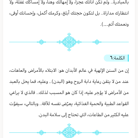
بالمبادرة.. ولم تكن أناتك عجزا، ولا إمهالك وهنا، ولا إمساكك غفلة، ولا
انتظارك مداراة.. بل لتكون حجتك أبلغ، وكرمك أكمل، وإحسانك أوفى،
ونعمتك أتم…).
الكلمة:
٦
إن من السنن الإلهية في عالم الأبدان هو: الابتلاء بالأمراض والعاهات،
عند من لا يتقن رعاية دابة الروح وهو (البدن).. وعليه، فما يحل بالعبد
من الأمراض لا يؤجر عليه، إذا كان هو المسبب لذلك.. فالذي لا يراعي
القواعد الطبية والحمية الغذائية، يعرّض نفسه للآفة.. وبالتالي، سيفوّت
عليه الكثير من الطاعات، التي تحتاج إلى سلامة البدن.