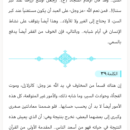
السن.. وقد قال الإمام السجاد (ع): (إجعل أوسع أرزاقنا عند كبر
سننا)!.. فمن نعم الله -عز وجل- على العبد أن يكون مستغنياً عند كبر
السن، لا يحتاج إلى الغير ولا للأولاد.. وهذا أيضاً يتوقف على نشاط
الإنسان في أيام شبابه.. وبالتالي، فإن الخوف من الفقر أيضاً يدفع
بالسعي.
الكلمة:
٣٩
إن هناك قسماً من المخاوف في يد الله عز وجل: كالزلازل، وموت
الفجأة، وحوادث السير، وما شابه ذلك، والأمور غير المتوقعة، كل هذه
الأمور أيضاً لا بد أن يحسب حسابها.. فلو ضممنا معادلتين صغرى
وكبرى إلى بعضهما البعض، نخرج بنتيجة وهي: أن الذي يعيش هذه
النتيجة في حياته فهو من أسعد الناس.. المقدمة الأولى من القرآن