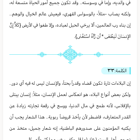
في والديه، وإما في وسوسته.. وقد تكون جميع أمور الحياة متسعة له،
ولكنه يصاب -مثلاً- بالوسواس القهري، فيعيش عالم الخيال والوهم..
إن بناء رب العالمين، ألا يرخي الحبل لعباده، وإلا طغوا في الأرض {كَلاَّ إِنَّ
الإِنسَانَ لَيَطْغَى * أَن رَّآهُ اسْتَغْنَى}.
الكلمة:
٣٣
إن البلاءات تارة تكون قضاء وقدراً بحتاً، والإنسان ليس له فيه أي دور..
ولكن بعض أنواع البلاء، هو انعكاس لعمل الإنسان، مثلاً: إنسان يبتلى
بالإفلاس، لأنه طمع في مال الدنيا، ووسع في رقعة تجارته زيادة عن
القدر المتعارف، فاضطر لأن يأخذ قروضاً ربوية.. هذا الشعار يجب أن
يكتبه المؤمنون على صدورهم الباطنية، إنه شعار جميل، متخذ من
نصوص أهل البيت (ع): (ما قل وكفى، خير مما كثر وألهى)!..