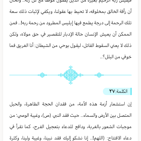
فيقيس ربه الرحيم بغيره من الذين يقفون موقفا مع كل زلة.. والحال
أن رأفة الخالق بمخلوقه، لا تحيط بها عقولنا، ويكفي لإثبات ذلك سعة
تلك الرحمة إلى درجة يطمع فيها إبليس المطرود من رحمة ربه!.. فمن
الممكن أن يعيش الإنسان حالة الإدبار للتقصير في حق مولاه، ولكن
ذلك لا يعني السقوط القاتل، ليقول بوحي من الشيطان: أنا الغريق فما
خوفي من البلل؟..
الكلمة:
٢٧
إن استشعار أزمة هذه الأمة، من فقدان الحجة الظاهرة، والحبل
المتصل بين الأرض والسماء.. حيث فقد النبي (ص)، وغيبة الوصي؛ من
موجبات الشعور بالغربة، ودافع للدعاء بتعجيل الفرج، كما نقرأ في
دعاء الافتتاح: (اللهم!.. إنا نشكو إليك فقد نبينا، وغيبة ولينا، وكثرة