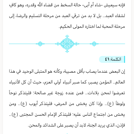
فإنه سيعيش -شاء أم أبى- حالة السخط من قضاء الله وقدره، وهو كافٍ
لشقاء العبد.. بل لا بد من ترقي العبد من مرحلة التسليم والرضا، إلى
مرحلة المحبة لما اختاره المولى الحكيم.
الكلمة:
٤١
إن البعض عندما يصاب بأقل مصيبة، وكأنه هو المتبلى الوحيد في هذا
العالم.. المؤمن يصبر، كما صبر أنبياء أولي العزم، حيث أن كل الأنبياء
تعرضوا لمحن بلاءات.. فمن عنده زوجة غير صالحة؛ فليتذكر نوحاً
ولوطاً (ع).. وإذا كان يخشى من المرض، فليتذكر أيوب (ع).. ومن
يخشى من اجتماع الناس عليه؛ فليتذكر الإمام الحسن المجتبى (ع)..
فإذن، الذي يريد الجنة، لابد أن يصبر على الشدائد والمحن.