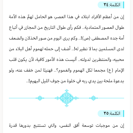
الكلمة:
٢٤
إن من أعظم الأفراد ابتلاء في هذا العصر، هو الحامل لهمّ هذه الأمة
طوال العصور المتمادية.. فكم رأى طوال التاريخ من المجازر في أتباع
أمة جده المصطفى (ص)!.. وكم يرى اليوم من صور الخذلان والضعف
لدى المسلمين بما لا نظير له!.. أضف إلى حمله لهموم أهل البلاء من
محبيه، والمنتظرين لدولته.. أليست هذه الأمور كافية، لأن يكون قلب
الإمام (ع) مجمعا لكل الهموم والغموم؟.. فهنيئا لمن خفف عنه، ولو
بدعوة ملحة بين يدي ربه في خلوة من جوف الليل البهيم!..
الكلمة:
٢٥
إن من موجبات توسعة أفق النفس، والتي تستتبع بدورها قدرة