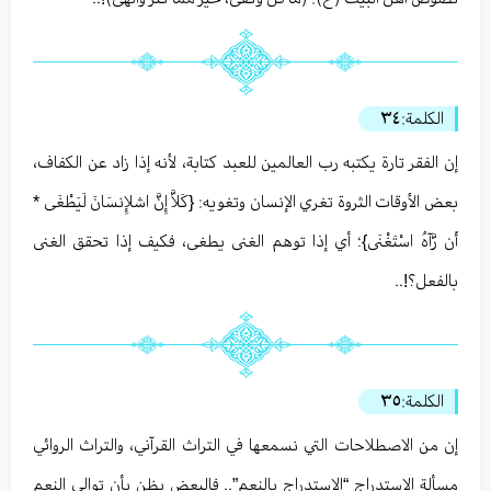
الكلمة:
٣٤
إن الفقر تارة يكتبه رب العالمين للعبد كتابة، لأنه إذا زاد عن الكفاف،
بعض الأوقات الثروة تغري الإنسان وتغويه: {كَلاَّ إِنَّ اشلإِنسَانَ لَيَطْغَى *
أَن رَّآهُ اسْتَغْنَى}؛ أي إذا توهم الغنى يطغى، فكيف إذا تحقق الغنى
بالفعل؟!..
الكلمة:
٣٥
إن من الاصطلاحات التي نسمعها في التراث القرآني، والتراث الروائي
مسألة الاستدراج “الاستدراج بالنعم”.. فالبعض يظن بأن توالي النعم