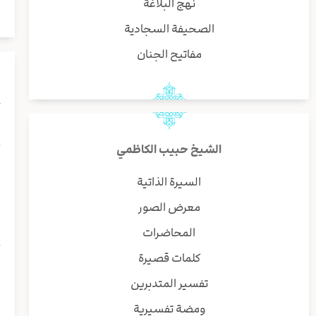
نهج البلاغة
الصحيفة السجادية
مفاتيح الجنان
ب
ح
الشيخ حبيب الكاظمي
السيرة الذاتية
ت
معرض الصور
المحاضرات
غ
كلمات قصيرة
تفسير المتدبرين
م
ومضة تفسيرية