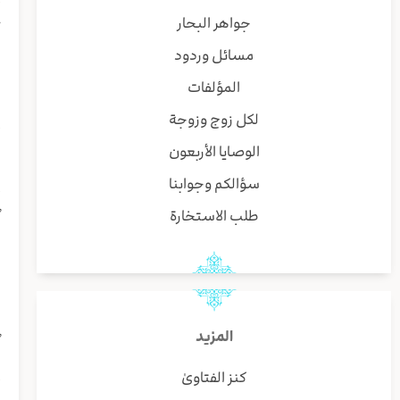
ك
جواهر البحار
مسائل وردود
ب
المؤلفات
لكل زوج وزوجة
و
الوصايا الأربعون
سؤالكم وجوابنا
ٱ
طلب الاستخارة
ء
المزيد
ٱ
كنز الفتاوىٰ