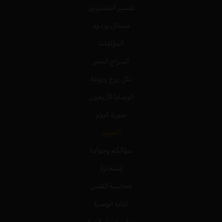
تفسير المتدبرين
مسائل وردود
المؤلفات
السراج المنير
لكل زوج وزوجة
الوصايا الأربعون
صورة اليوم
المزيد
سؤالكم وجوابنا
إستخارة
محاسبة النفس
كتابة الوصية
مناسبات إسلامية