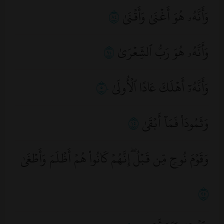
وَأَنَّهُۥ هُوَ أَغۡنَىٰ وَأَقۡنَىٰ
٤٨
بل يصحّ حتّى في المغصوب.
٨- لا بُدَّ فيه من
إباحة المكان
ووضع
وَأَنَّهُۥ هُوَ رَبُّ ٱلشِّعۡرَىٰ
٤٩
الجبهة على الأرض أو ما في حكمها على
وَأَنَّهُۥٓ أَهۡلَكَ عَادًا ٱلۡأُولَىٰ
٥٠
الأحوط وجوباً.
٩-
المرأة
أثناء الدورة الشهرية، لا يجوز
وَثَمُودَاْ فَمَآ أَبۡقَىٰ
٥١
أن تقرأ هذه الآيات.
١٠- لا يجب فيه
الذكر
.
وَقَوۡمَ نُوحٖ مِّن قَبۡلُۖ إِنَّهُمۡ كَانُواْ هُمۡ أَظۡلَمَ وَأَطۡغَىٰ
٥٢