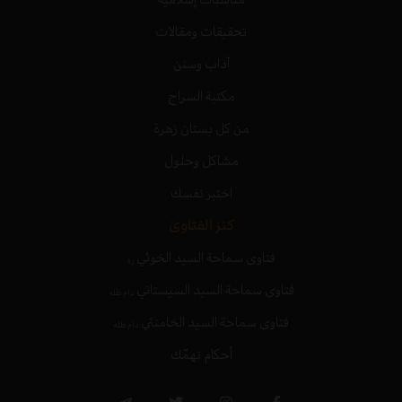
تحقيقات ومقالات
آداب وسنن
مكتبة السراج
من كل بستان زهرة
مشاكل وحلول
اختبر نفسك
كنز الفتاوىٰ
فتاوى سماحة السيد الخوئي
ره
فتاوى سماحة السيد السيستاني
دام ظله
فتاوى سماحة السيد الخامنئي
دام ظله
أحكام تهمّك
T
T
I
F
e
w
n
a