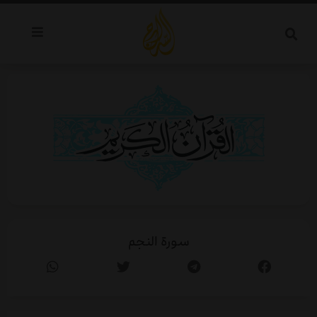
خطي
لى
لمحتوى
سورة النجم