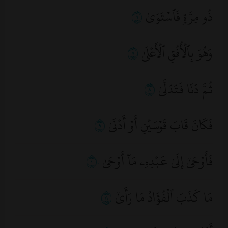
ذُو مِرَّةٖ فَٱسۡتَوَىٰ
٦
وَهُوَ بِٱلۡأُفُقِ ٱلۡأَعۡلَىٰ
٧
ثُمَّ دَنَا فَتَدَلَّىٰ
٨
فَكَانَ قَابَ قَوۡسَيۡنِ أَوۡ أَدۡنَىٰ
٩
فَأَوۡحَىٰٓ إِلَىٰ عَبۡدِهِۦ مَآ أَوۡحَىٰ
١٠
مَا كَذَبَ ٱلۡفُؤَادُ مَا رَأَىٰٓ
١١