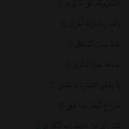
أَفَتُمَٰرُونَهُۥ عَلَىٰ مَا يَرَىٰ
١٢
وَلَقَدۡ رَءَاهُ نَزۡلَةً أُخۡرَىٰ
١٣
عِندَ سِدۡرَةِ ٱلۡمُنتَهَىٰ
١٤
عِندَهَا جَنَّةُ ٱلۡمَأۡوَىٰٓ
١٥
إِذۡ يَغۡشَى ٱلسِّدۡرَةَ مَا يَغۡشَىٰ
١٦
مَا زَاغَ ٱلۡبَصَرُ وَمَا طَغَىٰ
١٧
لَقَدۡ رَأَىٰ مِنۡ ءَايَٰتِ رَبِّهِ ٱلۡكُبۡرَىٰٓ
١٨