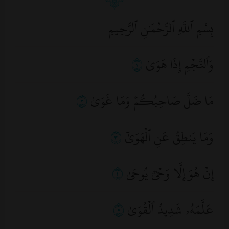
بِسْمِ ٱللَّهِ ٱلرَّحْمَٰنِ ٱلرَّحِيمِ
وَٱلنَّجۡمِ إِذَا هَوَىٰ
١
مَا ضَلَّ صَاحِبُكُمۡ وَمَا غَوَىٰ
٢
وَمَا يَنطِقُ عَنِ ٱلۡهَوَىٰٓ
٣
إِنۡ هُوَ إِلَّا وَحۡيٞ يُوحَىٰ
٤
عَلَّمَهُۥ شَدِيدُ ٱلۡقُوَىٰ
٥