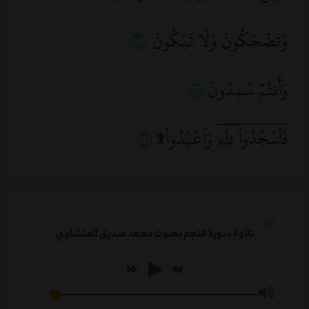
٤- الأولى أن
يقول
: لا إله إلا الله حقا، لا
إله إلا الله إيمانا وتصديقا، لا إله إلا الله
وَتَضۡحَكُونَ وَلَا تَبۡكُونَ
٦٠
عبودية ورقاً، سجدت لك يا رب تعبدا
وَأَنتُمۡ سَٰمِدُونَ
٦١
ورقا لا مستنكفا ولا مستكبرا بل أنا
عبد ذليل ضعيف خائف مستجير.
فَٱسۡجُدُواْۤ لِلَّهِۤ وَٱعۡبُدُواْ۩
٦٢
ملاحظة: يتكرّر السجود بتكرّر السبب.
تلاوة سورة النجم بصوت محمد صديق المنشاوي