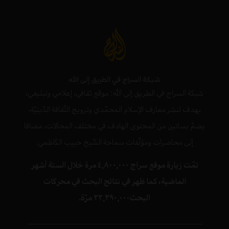
شبكة السراج في الطريق إلى الله
شبكة السراج في الطريق إلى الله؛ موقع ثقافي، إعلامي وتبليغي،
يهدف لنشر معارف الإسلام المحمّدي وترويج الثّقافة الدّينيّة،
يضمّ بساتين من المحتوى الهادف في مختلف المجالات، مضافا
إلى محاضرات ومؤلّفات سماحة الشّيخ حبيب الكاظمي.
تمّت زيارة موقع سراج ٤,٨٠٠,٠٠٠ مرة خلال الستة أشهر
الماضية، كما ظهر في نتائج البحث في محركات
البحث٢٢,٢٩٠,٠٠٠ مرّة.