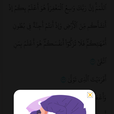
ٱللَّمَمَۚ إِنَّ رَبَّكَ وَٰسِعُ ٱلۡمَغۡفِرَةِۚ هُوَ أَعۡلَمُ بِكُمۡ إِذۡ
أَنشَأَكُم مِّنَ ٱلۡأَرۡضِ وَإِذۡ أَنتُمۡ أَجِنَّةٞ فِي بُطُونِ
أُمَّهَٰتِكُمۡۖ فَلَا تُزَكُّوٓاْ أَنفُسَكُمۡۖ هُوَ أَعۡلَمُ بِمَنِ
ٱتَّقَىٰٓ
٣٢
أَفَرَءَيۡتَ ٱلَّذِي تَوَلَّىٰ
٣٣
وَأَعۡطَىٰ قَلِيلٗا وَأَكۡدَىٰٓ
٣٤