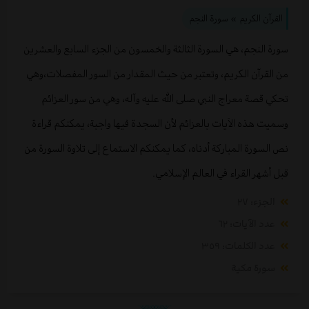
القرآن الكريم
» سورة النجم
سورة النجم، هي السورة الثالثة والخمسون من الجزء السابع والعشرين
من القرآن الكريم، وتعتبر من حيث المقدار من السور المفصلات،وهي
تحكي قصة معراج النبي صلى الله عليه وآله، وهي من سور العزائم
وسميت هذه الاَيات بالعزائم لأن السجدة فيها واجبة، يمكنكم قراءة
نص السورة المباركة أدناه، كما يمكنكم الاستماع إلى تلاوة السورة من
قبل أشهر القراء في العالم الإسلامي.
الجزء: ٢٧
عدد الآيات: ٦٢
عدد الكلمات: ٣٥٩
سورة مكية