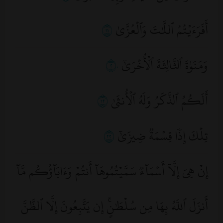
أَفَرَءَيۡتُمُ ٱللَّٰتَ وَٱلۡعُزَّىٰ
١٩
وَمَنَوٰةَ ٱلثَّالِثَةَ ٱلۡأُخۡرَىٰٓ
٢٠
أَلَكُمُ ٱلذَّكَرُ وَلَهُ ٱلۡأُنثَىٰ
٢١
تِلۡكَ إِذٗا قِسۡمَةٞ ضِيزَىٰٓ
٢٢
إِنۡ هِيَ إِلَّآ أَسۡمَآءٞ سَمَّيۡتُمُوهَآ أَنتُمۡ وَءَابَآؤُكُم مَّآ
أَنزَلَ ٱللَّهُ بِهَا مِن سُلۡطَٰنٍۚ إِن يَتَّبِعُونَ إِلَّا ٱلظَّنَّ