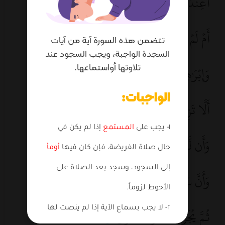
أَعِندَهُۥ عِلۡمُ ٱلۡغَيۡبِ فَهُوَ يَرَىٰٓ
٣٥
أَمۡ لَمۡ يُنَبَّأۡ بِمَا فِي صُحُفِ مُوسَىٰ
٣٦
تتضمن هذه السورة آية من آيات
السجدة الواجبة، ويجب السجود عند
تلاوتها أواستماعها.
وَإِبۡرَٰهِيمَ ٱلَّذِي وَفَّىٰٓ
٣٧
الواجبات:
أَلَّا تَزِرُ وَازِرَةٞ وِزۡرَ أُخۡرَىٰ
٣٨
١- يجب على
المستمع
إذا لم يكن في
وَأَن لَّيۡسَ لِلۡإِنسَٰنِ إِلَّا مَا سَعَىٰ
٣٩
حال صلاة الفريضة، فإن كان فيها
أومأ
إلى السجود، وسجد بعد الصلاة على
وَأَنَّ سَعۡيَهُۥ سَوۡفَ يُرَىٰ
٤٠
الأحوط لزوماً.
٢- لا يجب بسماع الآية إذا لم‏ ينصت لها
ثُمَّ يُجۡزَىٰهُ ٱلۡجَزَآءَ ٱلۡأَوۡفَىٰ
٤١