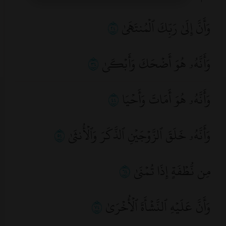
كما لا يجب إذا استمع إليها من
جهاز
وَأَنَّ إِلَىٰ رَبِّكَ ٱلۡمُنتَهَىٰ
٤٢
تسجيل
الصوت ونحوه، ويجب إذا كان
من
المذياع
إذا كان بطريقة
البثّ
وَأَنَّهُۥ هُوَ أَضۡحَكَ وَأَبۡكَىٰ
٤٣
المباشر
.
٣- لا بُدَّ في هذا السجود من
النيّة
ولكن
وَأَنَّهُۥ هُوَ أَمَاتَ وَأَحۡيَا
٤٤
ليس فيه تكبيرة افتتاح ولا تشهّد ولا
تسليم.
وَأَنَّهُۥ خَلَقَ ٱلزَّوۡجَيۡنِ ٱلذَّكَرَ وَٱلۡأُنثَىٰ
٤٥
٤- لا يشترط فيه
الطهارة
من الحدث ولا
مِن نُّطۡفَةٍ إِذَا تُمۡنَىٰ
٤٦
الخبث.
٥- لا يشترط
الاستقبال
.
وَأَنَّ عَلَيۡهِ ٱلنَّشۡأَةَ ٱلۡأُخۡرَىٰ
٤٧
٦- لا يشترط طهارة
محلّ السجود
.
٧- لا يشترط
الستر
، ولا صفات الساتر،