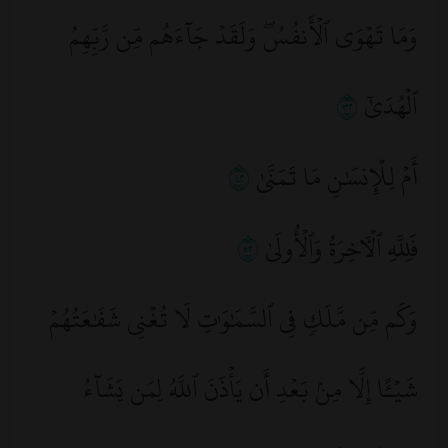
وَمَا تَهۡوَى ٱلۡأَنفُسُۖ وَلَقَدۡ جَآءَهُم مِّن رَّبِّهِمُ
ٱلۡهُدَىٰٓ
٢٣
أَمۡ لِلۡإِنسَٰنِ مَا تَمَنَّىٰ
٢٤
فَلِلَّهِ ٱلۡأٓخِرَةُ وَٱلۡأُولَىٰ
٢٥
وَكَم مِّن مَّلَكٖ فِي ٱلسَّمَٰوَٰتِ لَا تُغۡنِي شَفَٰعَتُهُمۡ
شَيۡـًٔا إِلَّا مِنۢ بَعۡدِ أَن يَأۡذَنَ ٱللَّهُ لِمَن يَشَآءُ