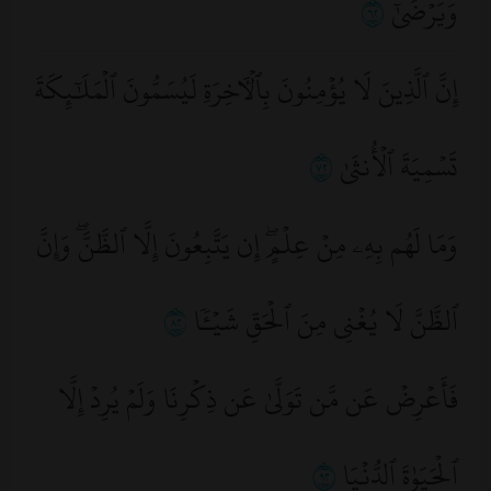
وَيَرۡضَىٰٓ
٢٦
إِنَّ ٱلَّذِينَ لَا يُؤۡمِنُونَ بِٱلۡأٓخِرَةِ لَيُسَمُّونَ ٱلۡمَلَٰٓئِكَةَ
تَسۡمِيَةَ ٱلۡأُنثَىٰ
٢٧
وَمَا لَهُم بِهِۦ مِنۡ عِلۡمٍۖ إِن يَتَّبِعُونَ إِلَّا ٱلظَّنَّۖ وَإِنَّ
ٱلظَّنَّ لَا يُغۡنِي مِنَ ٱلۡحَقِّ شَيۡـٔٗا
٢٨
فَأَعۡرِضۡ عَن مَّن تَوَلَّىٰ عَن ذِكۡرِنَا وَلَمۡ يُرِدۡ إِلَّا
ٱلۡحَيَوٰةَ ٱلدُّنۡيَا
٢٩