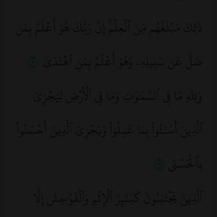
ذَٰلِكَ مَبۡلَغُهُم مِّنَ ٱلۡعِلۡمِۚ إِنَّ رَبَّكَ هُوَ أَعۡلَمُ بِمَن
ضَلَّ عَن سَبِيلِهِۦ وَهُوَ أَعۡلَمُ بِمَنِ ٱهۡتَدَىٰ
٣٠
وَلِلَّهِ مَا فِي ٱلسَّمَٰوَٰتِ وَمَا فِي ٱلۡأَرۡضِ لِيَجۡزِيَ
ٱلَّذِينَ أَسَٰٓـُٔواْ بِمَا عَمِلُواْ وَيَجۡزِيَ ٱلَّذِينَ أَحۡسَنُواْ
بِٱلۡحُسۡنَى
٣١
ٱلَّذِينَ يَجۡتَنِبُونَ كَبَٰٓئِرَ ٱلۡإِثۡمِ وَٱلۡفَوَٰحِشَ إِلَّا