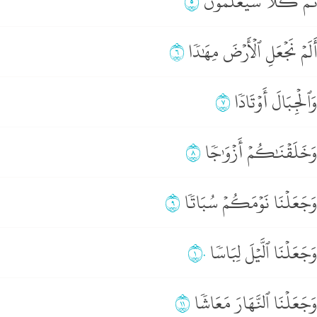
ُمَّ كـَلَّا سَيَعۡلَمُونَ
٥
َلَمۡ نَجۡعَلِ ٱلۡأَرۡضَ مِهَٰدٗا
٦
َٱلۡجِبَالَ أَوۡتَادٗا
٧
َخَلَقۡنَٰكُمۡ أَزۡوَٰجٗا
٨
َجَعَلۡنَا نَوۡمَكُمۡ سُبَاتٗا
٩
َجَعَلۡنَا ٱلَّيۡلَ لِبَاسٗا
١٠
َجَعَلۡنَا ٱلنَّهَارَ مَعَاشٗا
١١