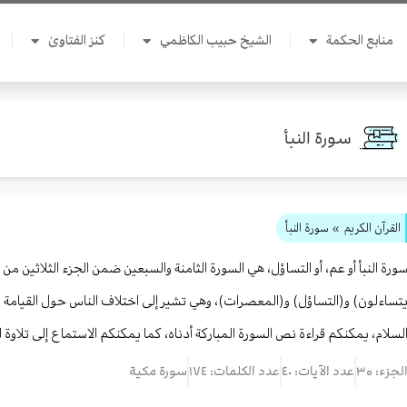
منابع الحكمة
الشيخ حبيب الكاظمي
كنز الفتاوىٰ
سورة النبأ
القرآن الكريم
» سورة النبأ
ورة النبأ أو عم، أو التساؤل، هي السورة الثامنة والسبعين ضمن الجزء الثلاثين من
تساءلون) و(التساؤل) و(المعصرات)، وهي تشير إلى اختلاف الناس حول القيامة 
لسلام، يمكنكم قراءة نص السورة المباركة أدناه، كما يمكنكم الاستماع إلى تلاوة ا
لجزء: ٣۰
عدد الآيات: ٤٠
عدد الكلمات: ١٧٤
سورة مكية