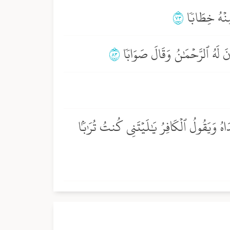
مِنۡهُ خِطَابٗا
٣٧
ذِنَ لَهُ ٱلرَّحۡمَٰنُ وَقَالَ صَوَابٗا
٣٨
َاهُ وَيَقُولُ ٱلۡكَافِرُ يَٰلَيۡتَنِي كُنتُ تُرَٰبَۢا