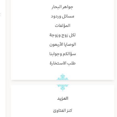
ث
جواهر البحار
أ
مسائل وردود
المؤلفات
و
لكل زوج وزوجة
الوصايا الأربعون
و
سؤالكم وجوابنا
طلب الاستخارة
و
و
المزيد
و
كنز الفتاوىٰ