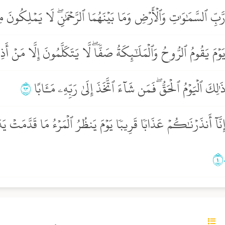
َّبِّ ٱلسَّمَٰوَٰتِ وَٱلۡأَرۡضِ وَمَا بَيۡنَهُمَا ٱلرَّحۡمَٰنِۖ لَا يَمۡلِكُونَ 
َوۡمَ يَقُومُ ٱلرُّوحُ وَٱلۡمَلَٰٓئِكَةُ صَفّٗاۖ لَّا يَتَكَلَّمُونَ إِلَّا مَنۡ أَ
َٰلِكَ ٱلۡيَوۡمُ ٱلۡحَقُّۖ فَمَن شَآءَ ٱتَّخَذَ إِلَىٰ رَبِّهِۦ مَـَٔابًا
٣٩
ِنَّآ أَنذَرۡنَٰكُمۡ عَذَابٗا قَرِيبٗا يَوۡمَ يَنظُرُ ٱلۡمَرۡءُ مَا قَدَّمَتۡ يَد
٤