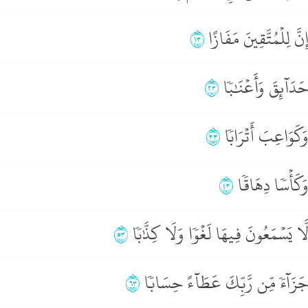
ِنَّ لِلۡمُتَّقِينَ مَفَازًا
٣١
َدَآئِقَ وَأَعۡنَٰبٗا
٣٢
َكَوَاعِبَ أَتۡرَابٗا
٣٣
َكَأۡسٗا دِهَاقٗا
٣٤
َّا يَسۡمَعُونَ فِيهَا لَغۡوٗا وَلَا كِذَّٰبٗا
٣٥
َزَآءٗ مِّن رَّبِّكَ عَطَآءً حِسَابٗا
٣٦