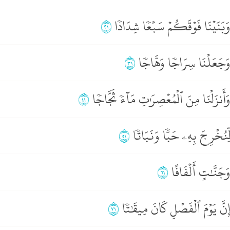
َبَنَيۡنَا فَوۡقَكُمۡ سَبۡعٗا شِدَادٗا
١٢
َجَعَلۡنَا سِرَاجٗا وَهَّاجٗا
١٣
َأَنزَلۡنَا مِنَ ٱلۡمُعۡصِرَٰتِ مَآءٗ ثَجَّاجٗا
١٤
ِّنُخۡرِجَ بِهِۦ حَبّٗا وَنَبَاتٗا
١٥
َجَنَّٰتٍ أَلۡفَافًا
١٦
ِنَّ يَوۡمَ ٱلۡفَصۡلِ كَانَ مِيقَٰتٗا
١٧