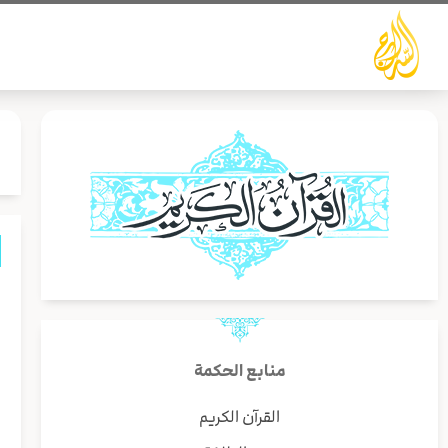
خطي
لى
لمحتوى
س
ي
ا
منابع الحكمة
ا
القرآن الكريم