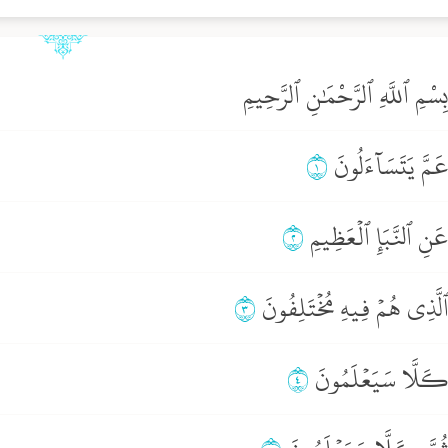
ِسْمِ ٱللَّهِ ٱلرَّحْمَٰنِ ٱلرَّحِيمِ
َمَّ يَتَسَآءَلُونَ
١
َنِ ٱلنَّبَإِ ٱلۡعَظِيمِ
٢
لَّذِي هُمۡ فِيهِ مُخۡتَلِفُونَ
٣
ـَلَّا سَيَعۡلَمُونَ
٤