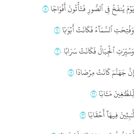
َوۡمَ يُنفَخُ فِي ٱلصُّورِ فَتَأۡتُونَ أَفۡوَاجٗا
١٨
َفُتِحَتِ ٱلسَّمَآءُ فَكَانَتۡ أَبۡوَٰبٗا
١٩
َسُيِّرَتِ ٱلۡجِبَالُ فَكَانَتۡ سَرَابًا
٢٠
ِنَّ جَهَنَّمَ كَانَتۡ مِرۡصَادٗا
٢١
ِّلطَّٰغِينَ مَـَٔابٗا
٢٢
َّٰبِثِينَ فِيهَآ أَحۡقَابٗا
٢٣