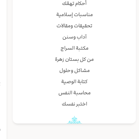
أحكام تهمّك
و
مناسبات إسلامية
تحقيقات ومقالات
و
آداب وسنن
مكتبة السراج
و
من كل بستان زهرة
مشاكل وحلول
ل
كتابة الوصية
محاسبة النفس
و
اختبر نفسك
إ