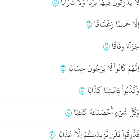
َّا يَذُوقُونَ فِيهَا بَرۡدٗا وَلَا شَرَابًا
٢٤
ِلَّا حَمِيمٗا وَغَسَّاقٗا
٢٥
َزَآءٗ وِفَاقًا
٢٦
ِنَّهُمۡ كَانُواْ لَا يَرۡجُونَ حِسَابٗا
٢٧
َكَذَّبُواْ بِـَٔايَٰتِنَا كِذَّابٗا
٢٨
َكُلَّ شَيۡءٍ أَحۡصَيۡنَٰهُ كِتَٰبٗا
٢٩
َذُوقُواْ فَلَن نَّزِيدَكُمۡ إِلَّا عَذَابًا
٣٠