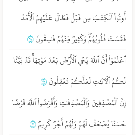
أُوتُواْ ٱلۡكِتَٰبَ مِن قَبۡلُ فَطَالَ عَلَيۡهِمُ ٱلۡأَمَدُ
فَقَسَتۡ قُلُوبُهُمۡۖ وَكَثِيرٞ مِّنۡهُمۡ فَٰسِقُونَ
١٦
ٱعۡلَمُوٓاْ أَنَّ ٱللَّهَ يُحۡيِ ٱلۡأَرۡضَ بَعۡدَ مَوۡتِهَاۚ قَدۡ بَيَّنَّا
لَكُمُ ٱلۡأٓيَٰتِ لَعَلَّكُمۡ تَعۡقِلُونَ
١٧
إِنَّ ٱلۡمُصَّدِّقِينَ وَٱلۡمُصَّدِّقَٰتِ وَأَقۡرَضُواْ ٱللَّهَ قَرۡضًا
حَسَنٗا يُضَٰعَفُ لَهُمۡ وَلَهُمۡ أَجۡرٞ كَرِيمٞ
١٨