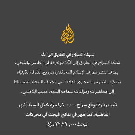
شبكة السراج في الطريق إلى الله
شبكة السراج في الطريق إلى الله؛ موقع ثقافي، إعلامي وتبليغي،
يهدف لنشر معارف الإسلام المحمّدي وترويج الثّقافة الدّينيّة،
يضمّ بساتين من المحتوى الهادف في مختلف المجالات، مضافا
إلى محاضرات ومؤلّفات سماحة الشّيخ حبيب الكاظمي.
تمّت زيارة موقع سراج ٤,٨٠٠,٠٠٠ مرة خلال الستة أشهر
الماضية، كما ظهر في نتائج البحث في محركات
البحث٢٢,٢٩٠,٠٠٠ مرّة.