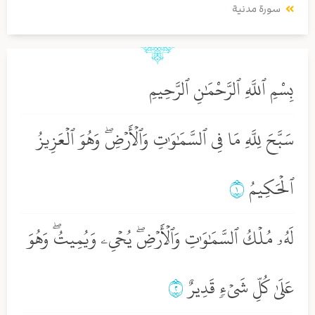
سورة مدنية
بِسْمِ ٱللَّهِ ٱلرَّحْمَٰنِ ٱلرَّحِيمِ
سَبَّحَ لِلَّهِ مَا فِي ٱلسَّمَٰوَٰتِ وَٱلۡأَرۡضِۖ وَهُوَ ٱلۡعَزِيزُ
ٱلۡحَكِيمُ
١
لَهُۥ مُلۡكُ ٱلسَّمَٰوَٰتِ وَٱلۡأَرۡضِۖ يُحۡيِۦ وَيُمِيتُۖ وَهُوَ
عَلَىٰ كُلِّ شَيۡءٖ قَدِيرٌ
٢