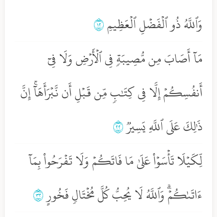
وَٱللَّهُ ذُو ٱلۡفَضۡلِ ٱلۡعَظِيمِ
٢١
مَآ أَصَابَ مِن مُّصِيبَةٖ فِي ٱلۡأَرۡضِ وَلَا فِيٓ
أَنفُسِكُمۡ إِلَّا فِي كِتَٰبٖ مِّن قَبۡلِ أَن نَّبۡرَأَهَآۚ إِنَّ
ذَٰلِكَ عَلَى ٱللَّهِ يَسِيرٞ
٢٢
لِّكَيۡلَا تَأۡسَوۡاْ عَلَىٰ مَا فَاتَكُمۡ وَلَا تَفۡرَحُواْ بِمَآ
ءَاتَىٰكُمۡۗ وَٱللَّهُ لَا يُحِبُّ كُلَّ مُخۡتَالٖ فَخُورٍ
٢٣