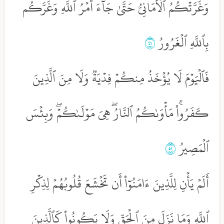
وَغَرَّتۡكُمُ ٱلۡأَمَانِيُّ حَتَّىٰ جَآءَ أَمۡرُ ٱللَّهِ وَغَرَّكُم
بِٱللَّهِ ٱلۡغَرُورُ
١٤
فَٱلۡيَوۡمَ لَا يُؤۡخَذُ مِنكُمۡ فِدۡيَةٞ وَلَا مِنَ ٱلَّذِينَ
كَفَرُواْۚ مَأۡوَىٰكُمُ ٱلنَّارُۖ هِيَ مَوۡلَىٰكُمۡۖ وَبِئۡسَ
ٱلۡمَصِيرُ
١٥
أَلَمۡ يَأۡنِ لِلَّذِينَ ءَامَنُوٓاْ أَن تَخۡشَعَ قُلُوبُهُمۡ لِذِكۡرِ
ٱللَّهِ وَمَا نَزَلَ مِنَ ٱلۡحَقِّ وَلَا يَكُونُواْ كَٱلَّذِينَ