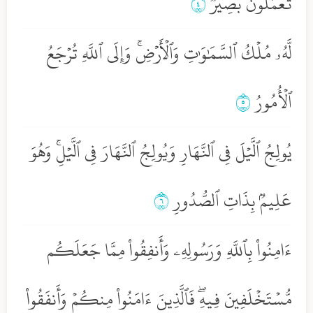
تَعۡمَلُونَ بَصِيرٞ
٤
لَّهُۥ مُلۡكُ ٱلسَّمَٰوَٰتِ وَٱلۡأَرۡضِۚ وَإِلَى ٱللَّهِ تُرۡجَعُ
ٱلۡأُمُورُ
٥
يُولِجُ ٱلَّيۡلَ فِي ٱلنَّهَارِ وَيُولِجُ ٱلنَّهَارَ فِي ٱلَّيۡلِۚ وَهُوَ
عَلِيمُۢ بِذَاتِ ٱلصُّدُورِ
٦
ءَامِنُواْ بِٱللَّهِ وَرَسُولِهِۦ وَأَنفِقُواْ مِمَّا جَعَلَكُم
مُّسۡتَخۡلَفِينَ فِيهِۖ فَٱلَّذِينَ ءَامَنُواْ مِنكُمۡ وَأَنفَقُواْ