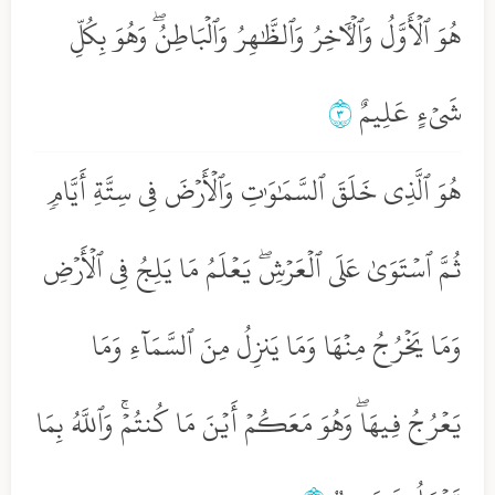
هُوَ ٱلۡأَوَّلُ وَٱلۡأٓخِرُ وَٱلظَّٰهِرُ وَٱلۡبَاطِنُۖ وَهُوَ بِكُلِّ
شَيۡءٍ عَلِيمٌ
٣
هُوَ ٱلَّذِي خَلَقَ ٱلسَّمَٰوَٰتِ وَٱلۡأَرۡضَ فِي سِتَّةِ أَيَّامٖ
ثُمَّ ٱسۡتَوَىٰ عَلَى ٱلۡعَرۡشِۖ يَعۡلَمُ مَا يَلِجُ فِي ٱلۡأَرۡضِ
وَمَا يَخۡرُجُ مِنۡهَا وَمَا يَنزِلُ مِنَ ٱلسَّمَآءِ وَمَا
يَعۡرُجُ فِيهَاۖ وَهُوَ مَعَكُمۡ أَيۡنَ مَا كُنتُمۡۚ وَٱللَّهُ بِمَا