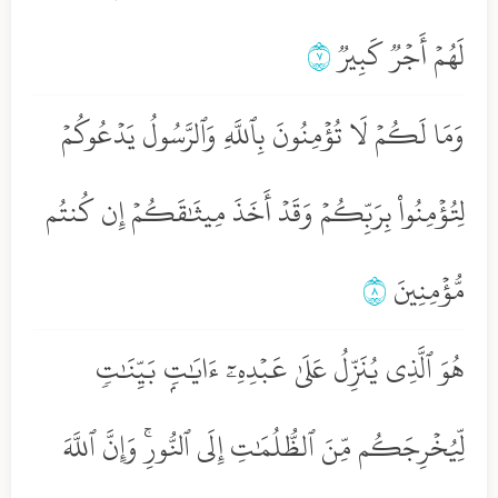
لَهُمۡ أَجۡرٞ كَبِيرٞ
٧
وَمَا لَكُمۡ لَا تُؤۡمِنُونَ بِٱللَّهِ وَٱلرَّسُولُ يَدۡعُوكُمۡ
لِتُؤۡمِنُواْ بِرَبِّكُمۡ وَقَدۡ أَخَذَ مِيثَٰقَكُمۡ إِن كُنتُم
مُّؤۡمِنِينَ
٨
هُوَ ٱلَّذِي يُنَزِّلُ عَلَىٰ عَبۡدِهِۦٓ ءَايَٰتِۭ بَيِّنَٰتٖ
لِّيُخۡرِجَكُم مِّنَ ٱلظُّلُمَٰتِ إِلَى ٱلنُّورِۚ وَإِنَّ ٱللَّهَ