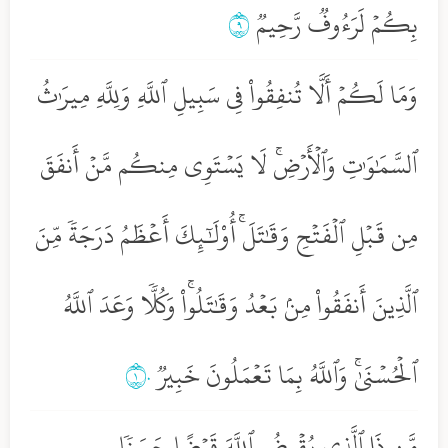
بِكُمۡ لَرَءُوفٞ رَّحِيمٞ
٩
وَمَا لَكُمۡ أَلَّا تُنفِقُواْ فِي سَبِيلِ ٱللَّهِ وَلِلَّهِ مِيرَٰثُ
ٱلسَّمَٰوَٰتِ وَٱلۡأَرۡضِۚ لَا يَسۡتَوِي مِنكُم مَّنۡ أَنفَقَ
مِن قَبۡلِ ٱلۡفَتۡحِ وَقَٰتَلَۚ أُوْلَٰٓئِكَ أَعۡظَمُ دَرَجَةٗ مِّنَ
ٱلَّذِينَ أَنفَقُواْ مِنۢ بَعۡدُ وَقَٰتَلُواْۚ وَكُلّٗا وَعَدَ ٱللَّهُ
ٱلۡحُسۡنَىٰۚ وَٱللَّهُ بِمَا تَعۡمَلُونَ خَبِيرٞ
١٠
مَّن ذَا ٱلَّذِي يُقۡرِضُ ٱللَّهَ قَرۡضًا حَسَنٗا