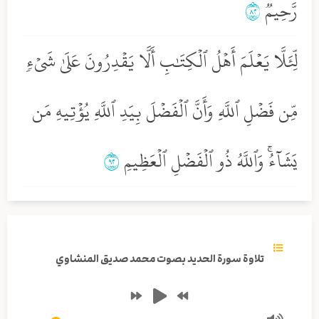
رَّحِيمٞ
٢٨
لِّئَلَّا يَعۡلَمَ أَهۡلُ ٱلۡكِتَٰبِ أَلَّا يَقۡدِرُونَ عَلَىٰ شَيۡءٖ
مِّن فَضۡلِ ٱللَّهِ وَأَنَّ ٱلۡفَضۡلَ بِيَدِ ٱللَّهِ يُؤۡتِيهِ مَن
يَشَآءُۚ وَٱللَّهُ ذُو ٱلۡفَضۡلِ ٱلۡعَظِيمِ
٢٩
تلاوة سورة الحديد بصوت محمد صديق المنشاوي