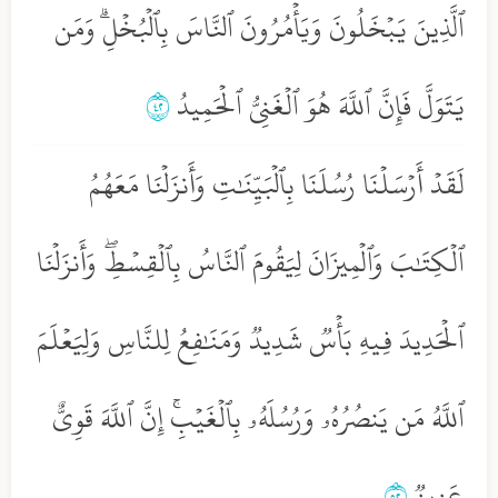
ٱلَّذِينَ يَبۡخَلُونَ وَيَأۡمُرُونَ ٱلنَّاسَ بِٱلۡبُخۡلِۗ وَمَن
يَتَوَلَّ فَإِنَّ ٱللَّهَ هُوَ ٱلۡغَنِيُّ ٱلۡحَمِيدُ
٢٤
لَقَدۡ أَرۡسَلۡنَا رُسُلَنَا بِٱلۡبَيِّنَٰتِ وَأَنزَلۡنَا مَعَهُمُ
ٱلۡكِتَٰبَ وَٱلۡمِيزَانَ لِيَقُومَ ٱلنَّاسُ بِٱلۡقِسۡطِۖ وَأَنزَلۡنَا
ٱلۡحَدِيدَ فِيهِ بَأۡسٞ شَدِيدٞ وَمَنَٰفِعُ لِلنَّاسِ وَلِيَعۡلَمَ
ٱللَّهُ مَن يَنصُرُهُۥ وَرُسُلَهُۥ بِٱلۡغَيۡبِۚ إِنَّ ٱللَّهَ قَوِيٌّ
عَزِيزٞ
٢٥