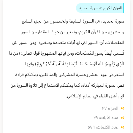
القرآن الكريم
» سورة الحديد
سورة الحديد، هي السورة السابعة والخمسون من الجزء السابع
والعشرين من القرآن الكريم، وتعتبر من حيث المقدار من السور
المفصلات، أي: السور التي لها آيات متعددة وصغيرة، ومن السور التي
تُسمى أيضاً بسور المُسبّحات، ومن آياتها المشهورة قوله تعالى: ﴿مَن ذَا
الَّذِي يُقْرِضُ اللَّهَ قَرْضًا حَسَنًا فَيُضَاعِفَهُ لَهُ وَلَهُ أَجْرٌ كَرِيمٌ﴾ وفيها
استعراض ليوم الحشر وحسرة المشركين والمنافقين، يمكنكم قراءة
نص السورة المباركة أدناه، كما يمكنكم الاستماع إلى تلاوة السورة من
قبل أشهر القراء في العالم الإسلامي.
الجزء: ٢٧
عدد الآيات: ٢٩
عدد الكلمات: ٥٧٦