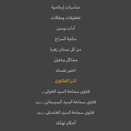
مناسبات إسلامية
تحقيقات ومقالات
آداب وسنن
مكتبة السراج
من كل بستان زهرة
مشاكل وحلول
اختبر نفسك
كنز الفتاوىٰ
فتاوى سماحة السيد الخوئي
ره
فتاوى سماحة السيد السيستاني
دام ظله
فتاوى سماحة السيد الخامنئي
دام ظله
أحكام تهمّك
T
T
I
F