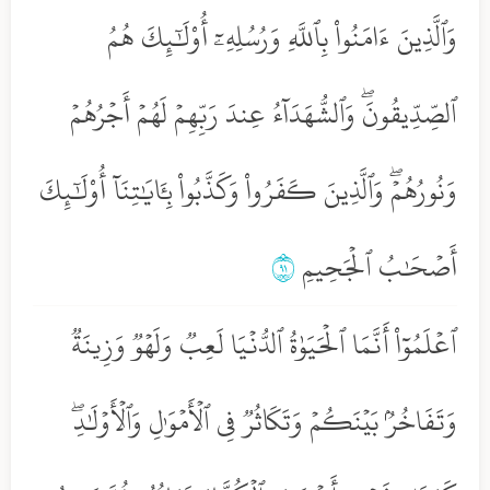
وَٱلَّذِينَ ءَامَنُواْ بِٱللَّهِ وَرُسُلِهِۦٓ أُوْلَٰٓئِكَ هُمُ
ٱلصِّدِّيقُونَۖ وَٱلشُّهَدَآءُ عِندَ رَبِّهِمۡ لَهُمۡ أَجۡرُهُمۡ
وَنُورُهُمۡۖ وَٱلَّذِينَ كَفَرُواْ وَكَذَّبُواْ بِـَٔايَٰتِنَآ أُوْلَٰٓئِكَ
أَصۡحَٰبُ ٱلۡجَحِيمِ
١٩
ٱعۡلَمُوٓاْ أَنَّمَا ٱلۡحَيَوٰةُ ٱلدُّنۡيَا لَعِبٞ وَلَهۡوٞ وَزِينَةٞ
وَتَفَاخُرُۢ بَيۡنَكُمۡ وَتَكَاثُرٞ فِي ٱلۡأَمۡوَٰلِ وَٱلۡأَوۡلَٰدِۖ