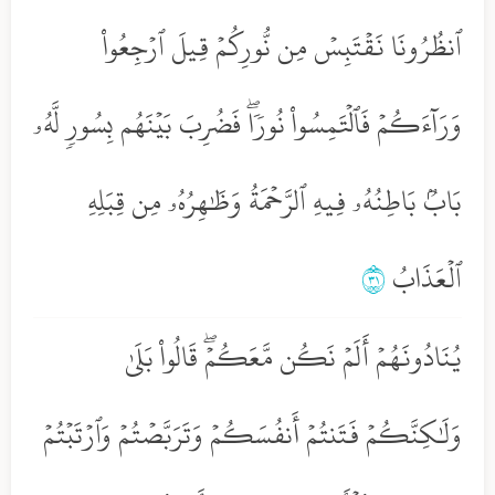
ٱنظُرُونَا نَقۡتَبِسۡ مِن نُّورِكُمۡ قِيلَ ٱرۡجِعُواْ
وَرَآءَكُمۡ فَٱلۡتَمِسُواْ نُورٗاۖ فَضُرِبَ بَيۡنَهُم بِسُورٖ لَّهُۥ
بَابُۢ بَاطِنُهُۥ فِيهِ ٱلرَّحۡمَةُ وَظَٰهِرُهُۥ مِن قِبَلِهِ
ٱلۡعَذَابُ
١٣
يُنَادُونَهُمۡ أَلَمۡ نَكُن مَّعَكُمۡۖ قَالُواْ بَلَىٰ
وَلَٰكِنَّكُمۡ فَتَنتُمۡ أَنفُسَكُمۡ وَتَرَبَّصۡتُمۡ وَٱرۡتَبۡتُمۡ