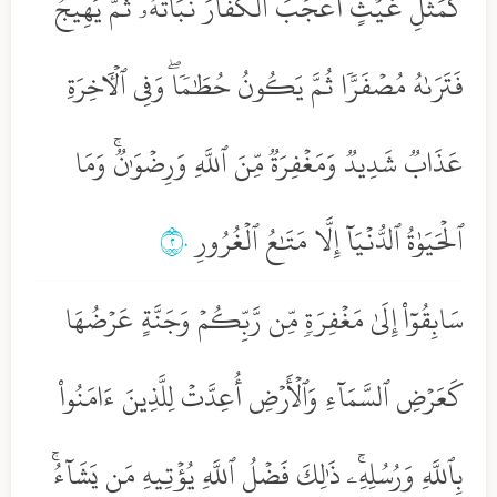
كَمَثَلِ غَيۡثٍ أَعۡجَبَ ٱلۡكُفَّارَ نَبَاتُهُۥ ثُمَّ يَهِيجُ
فَتَرَىٰهُ مُصۡفَرّٗا ثُمَّ يَكُونُ حُطَٰمٗاۖ وَفِي ٱلۡأٓخِرَةِ
عَذَابٞ شَدِيدٞ وَمَغۡفِرَةٞ مِّنَ ٱللَّهِ وَرِضۡوَٰنٞۚ وَمَا
ٱلۡحَيَوٰةُ ٱلدُّنۡيَآ إِلَّا مَتَٰعُ ٱلۡغُرُورِ
٢٠
سَابِقُوٓاْ إِلَىٰ مَغۡفِرَةٖ مِّن رَّبِّكُمۡ وَجَنَّةٍ عَرۡضُهَا
كَعَرۡضِ ٱلسَّمَآءِ وَٱلۡأَرۡضِ أُعِدَّتۡ لِلَّذِينَ ءَامَنُواْ
بِٱللَّهِ وَرُسُلِهِۦۚ ذَٰلِكَ فَضۡلُ ٱللَّهِ يُؤۡتِيهِ مَن يَشَآءُۚ