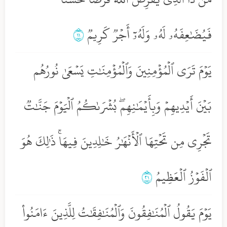
فَيُضَٰعِفَهُۥ لَهُۥ وَلَهُۥٓ أَجۡرٞ كَرِيمٞ
١١
يَوۡمَ تَرَى ٱلۡمُؤۡمِنِينَ وَٱلۡمُؤۡمِنَٰتِ يَسۡعَىٰ نُورُهُم
بَيۡنَ أَيۡدِيهِمۡ وَبِأَيۡمَٰنِهِمۖ بُشۡرَىٰكُمُ ٱلۡيَوۡمَ جَنَّٰتٞ
تَجۡرِي مِن تَحۡتِهَا ٱلۡأَنۡهَٰرُ خَٰلِدِينَ فِيهَاۚ ذَٰلِكَ هُوَ
ٱلۡفَوۡزُ ٱلۡعَظِيمُ
١٢
يَوۡمَ يَقُولُ ٱلۡمُنَٰفِقُونَ وَٱلۡمُنَٰفِقَٰتُ لِلَّذِينَ ءَامَنُواْ