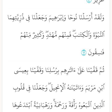
وَلَقَدۡ أَرۡسَلۡنَا نُوحٗا وَإِبۡرَٰهِيمَ وَجَعَلۡنَا فِي ذُرِّيَّتِهِمَا
ٱلنُّبُوَّةَ وَٱلۡكِتَٰبَۖ فَمِنۡهُم مُّهۡتَدٖۖ وَكَثِيرٞ مِّنۡهُمۡ
فَٰسِقُونَ
٢٦
ثُمَّ قَفَّيۡنَا عَلَىٰٓ ءَاثَٰرِهِم بِرُسُلِنَا وَقَفَّيۡنَا بِعِيسَى
ٱبۡنِ مَرۡيَمَ وَءَاتَيۡنَٰهُ ٱلۡإِنجِيلَۖ وَجَعَلۡنَا فِي قُلُوبِ
ٱلَّذِينَ ٱتَّبَعُوهُ رَأۡفَةٗ وَرَحۡمَةٗۚ وَرَهۡبَانِيَّةً ٱبۡتَدَعُوهَا