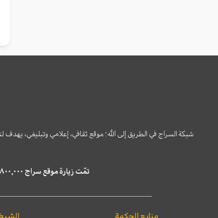
ا
شبكة السراج في الطريق إلى الله؛ موقع ثقافي، إعلامي وتبليغي، يهدف ل
تمّت زيارة موقع سراج ٤,٨٠٠,٠٠٠ مرة خلال الستة أشهر الماضية، كما ظهر في نتائج البحث في محركات البحث٢٢,٢٩٠,٠٠٠ مرّة.
منابع الحكمة
الشيخ