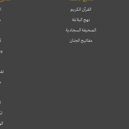
القرآن الكريم
ا
نهج البلاغة
م
الصحيفة السجادية
مفاتيح الجنان
ك
وم
تفس
م
ا
لك
ال