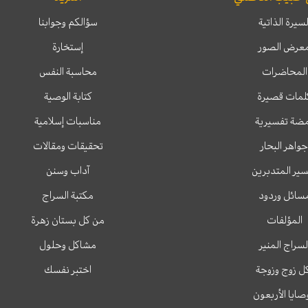
لسيرة الذاتية
سؤالكم وجوابنا
عرض الصور
إستخارة
المحاضرات
محاسبة النفس
لمات قصيرة
كتابة الوصية
ضة تفسيرية
مناسبات إسلامية
جواهر البحار
تحقيقات ومقالات
ير المتدبرين
آداب وسنن
سائل وردود
مكتبة السراج
المؤلفات
من كل بستان زهرة
لسراج المنير
مشاكل وحلول
ل زوج وزوجة
اختبر نفسك
وصايا الأربعون