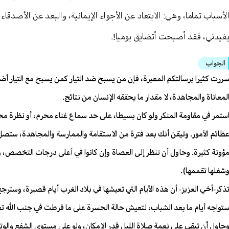
لأسباب تماما، وهي: الابتعاد عن الأجواء الإيمانية، والبعد عن الأصدقاء
فيدني، فقد أصبحت أتضايق يوميا!.
الجواب
ررت كثيرا برسالتكم المعبرة، فإن من يسبح ضد التيار كمن يسبح مع التيار أضع
لمعاناة والمجاهدة، لا مقدار ما يحققه الإنسان من نتائج.
ستمر في مقاومة المنكر ولو كان بسيطا، على حد سماع غناء محرم، أو نظرة م
ظائم الأمور. وتيقن أنك بعد فترة من الاستقامة والممارسة والمجاهدة، ستصل 
ؤونة كثيرة. وحاول أن تنظر إلى العصاة وإن كانوا في أعلى درجات التخصص، وك
شغلها تقممها).
ذكر-أخي العزيز- أن هذه الأيام التي تعيشها في بلاد الغرب أيام قصيرة، وسترج
تواجه أيام ما بعد الشباب، لتعيش حالة الحسرة على ما فرطت في جنب الله تع
حاول أن تبقي على نعمة صلاة الليل قدر الإمكان، ولو على مستوى الشفع والوتر، 