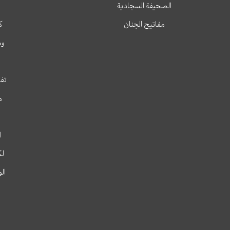
الصحيفة السجادية
مفاتيح الجنان
ك
وم
تفس
م
ا
لك
ال