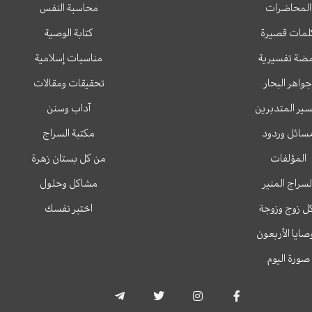
المحاضرات
محاسبة النفس
لمات قصيرة
كتابة الوصية
ضة تفسيرية
مناسبات إسلامية
جواهر البحار
تحقيقات ومقالات
ير المتدبرين
آداب وسنن
سائل وردود
مكتبة السراج
المؤلفات
من كل بستان زهرة
لسراج المنير
مشاكل وحلول
ل زوج وزوجة
اختبر نفسك
وصايا الأربعون
صورة اليوم
T
T
I
F
e
w
n
a
l
i
s
c
e
t
t
e