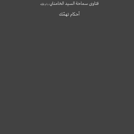
فتاوى سماحة السيد الخامنئي
دام ظله
أحكام تهمّك