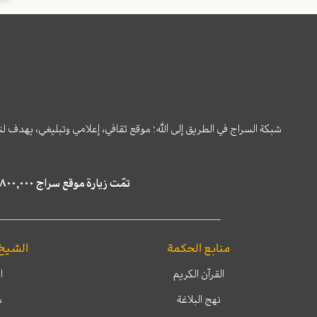
شبكة السراج في الطريق إلى الله؛ موقع ثقافي، إعلامي وتبليغي، يهدف ل
تمّت زيارة موقع سراج ٤,٨٠٠,٠٠٠ مرة خلال الستة أشهر الماضية، كما ظهر في نتائج البحث في محركات البحث٢٢,٢٩٠,٠٠٠ مرّة.
منابع الحكمة
الشيخ
القرآن الكريم
ا
نهج البلاغة
م