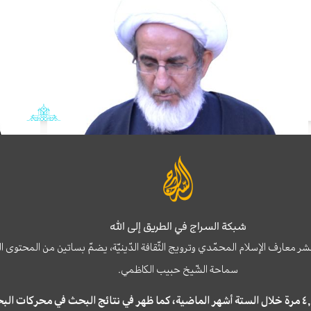
شبكة السراج في الطريق إلى الله
نشر معارف الإسلام المحمّدي وترويج الثّقافة الدّينيّة، يضمّ بساتين من المحت
سماحة الشّيخ حبيب الكاظمي.