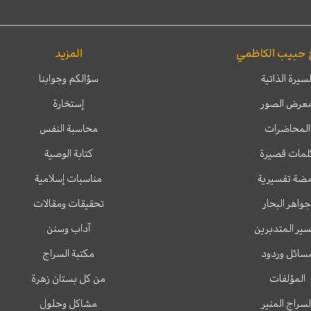
 حبيب الكاظمي
المزيد
لسيرة الذاتية
سؤالكم وجوابنا
عرض الصور
إستخارة
المحاضرات
محاسبة النفس
لمات قصيرة
كتابة الوصية
ضة تفسيرية
مناسبات إسلامية
جواهر البحار
تحقيقات ومقالات
ير المتدبرين
آداب وسنن
سائل وردود
مكتبة السراج
المؤلفات
من كل بستان زهرة
لسراج المنير
مشاكل وحلول