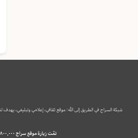
شبكة السراج في الطريق إلى الله؛ موقع ثقافي، إعلامي وتبليغي، يهدف ل
تمّت زيارة موقع سراج ٤,٨٠٠,٠٠٠ مرة خلال الستة أشهر الماضية، كما ظهر في نتائج البحث في محركات البحث٢٢,٢٩٠,٠٠٠ مرّة.